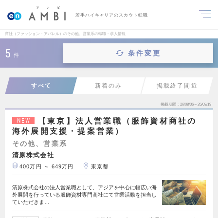
若手ハイキャリアのスカウト転職
商社（ファッション・アパレル）のその他、営業系の転職・求人情報
5
条件変更
件
すべて
新着のみ
掲載終了間近
掲載期間
26/08/06～26/08/19
【東京】法人営業職（服飾資材商社の
NEW
海外展開支援・提案営業）
その他、営業系
清原株式会社
400万円 ～ 649万円
東京都
清原株式会社の法人営業職として、アジアを中心に幅広い海
外展開を行っている服飾資材専門商社にて営業活動を担当し
ていただきま…