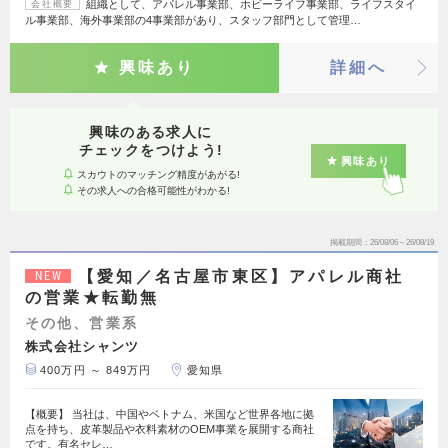
組織として、アパレル事業部、ホビーライフ事業部、ライフスタイ
会社概要
ル事業部、海外事業部の4事業部があり、スタッフ部門として管理…
興味あり
詳細へ
興味のある求人に
チェックをつけよう!
興味あり
スカウトのマッチング精度があがる!
その求人への合格可能性がわかる!
掲載期間
26/08/06～26/08/19
【愛知／名古屋市東区】アパレル商社
NEW
の営業★転勤無
その他、営業系
株式会社シャンツ
400万円 ～ 849万円
愛知県
【概要】 当社は、中国やベトナム、米国など世界各地に拠
点を持ち、皮革製品や衣料素材のOEM事業を展開する商社
です。有名セレ…