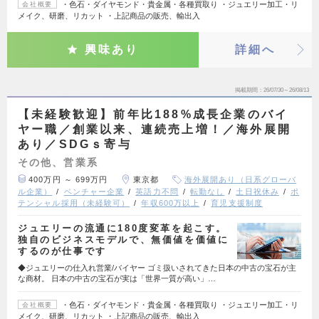
・色石・ダイヤモンド・貴金属・各種買取り ・ジュエリー加工・リ
会社概要
メイク、研磨、リカット ・上記商品の販売、輸出入
興味あり
詳細へ
掲載期間
26/07/30～26/08/13
【未経験歓迎】前年比188%成長企業のバイ
ヤー職／創業以来、連続売上増！／海外展開
あり／SDGｓ寄与
その他、営業系
400万円 ～ 699万円
東京都
海外展開あり（日系グローバ
ル企業）
ベンチャー企業
英語力不問
転勤なし
土日祝休み
ポ
テンシャル採用（未経験可）
年収600万以上
育児支援制度
ジュエリーの流通に180度変革を起こす。
独自のビジネスモデルで、無価値を価値に
するのが仕事です
◆ジュエリーの仕入れ営業/バイヤー ゴミ扱いされてきた日本の中古の宝石が主
な商材。 日本の中古の宝石が実は「世界一質が高い」…
・色石・ダイヤモンド・貴金属・各種買取り ・ジュエリー加工・リ
会社概要
メイク、研磨、リカット ・上記商品の販売、輸出入