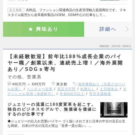
衣料品、ファッション関連商品の生産管理輸入貿易商社です。 テキ
会社概要
スタイル販売から皮革最終製品のOEM、ODM中心の仕事をして…
興味あり
詳細へ
掲載期間
26/07/30～26/08/13
【未経験歓迎】前年比188%成長企業のバイ
ヤー職／創業以来、連続売上増！／海外展開
あり／SDGｓ寄与
その他、営業系
400万円 ～ 699万円
東京都
海外展開あり（日系グローバ
ル企業）
ベンチャー企業
英語力不問
転勤なし
土日祝休み
ポ
テンシャル採用（未経験可）
年収600万以上
育児支援制度
ジュエリーの流通に180度変革を起こす。
独自のビジネスモデルで、無価値を価値に
するのが仕事です
◆ジュエリーの仕入れ営業/バイヤー ゴミ扱いされてきた日本の中古の宝石が主
な商材。 日本の中古の宝石が実は「世界一質が高い」…