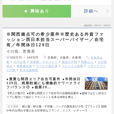
興味あり
詳細へ
掲載期間
26/07/17～26/08/13
※関西拠点可の希少案件※歴史ある外資ファ
ッション西日本担当スーパーバイザー／在宅
有／年間休日129日
その他、営業系
500万円 ～ 549万円
京都府、大阪府、兵庫県
外資系企
業
大手企業
管理職・マネジャー
英語力不問
転勤なし
土日祝
休み
事業責任者
サービス責任者
フレックス勤務
リモートワー
ク可能
育児支援制度
●貴重な関西エリア在住可案件 ●年間休日
129日、残業削減にも積極的でワークライ
フバランス◎ ●就業20…
【求人の魅力】 ●貴重な関西エリア在住可の店舗統括案件 ●遠隔ではなく担当エ
リアに根付いて細かくマネジメント出来る体制を整え…
婦人服・紳士服・子供服・バッグの製造及び小売 【ブランド】国籍
会社概要
や年代を問わず愛される世界的なブランド。メンズ・レディース・…