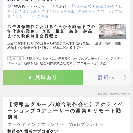
400万円 ～ 699万円
東京都
大手企業
英語力不問
転
勤なし
土日祝休み
ポテンシャル採用（未経験可）
フレックス勤
務
リモートワーク可能
広告映像制作における企画から納品までの
制作進行業務。 企画・撮影・編集・納品
までの映像制作全行程と…
広告映像制作における企画から納品までの制作進行業務。 企画・撮影・編集・
納品までの映像制作全行程と、それに関わる全ての…
博報堂プロダクツは、博報堂グループのプロモーション・アクティ
会社概要
ベーション領域を担う総合制作事業会社です。 プロモーションの企…
興味あり
詳細へ
掲載期間
26/07/30～26/08/12
【博報堂グループ/総合制作会社】アクティベ
ーションプロデューサーの募集※リモート勤
務可
マーケティングプランナー・Webプランナー
株式会社博報堂プロダクツ