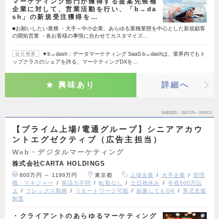
マーケティング部門が獲得する提案先候補
企業に対して、営業活動を行い、「b→da
sh」の新規受注獲得を…
■お願いしたい業務 ・大手～中小企業、あらゆる業種業態を中心とした新規顧客
の開拓営業 ・各お客様の事情に合わせてカスタマイズ…
▼b→dash：データマーケティング SaaS b→dashは、業界内でもト
会社概要
ップクラスのシェアを誇る、マーケティングDXを…
興味あり
詳細へ
掲載期間
26/07/29～26/08/12
【プライム上場/電通グループ】シニアアカウ
ントエグゼクティブ（広告主担当）
Web・デジタルマーケティング
株式会社CARTA HOLDINGS
800万円 ～ 1199万円
東京都
上場企業
大手企業
管理
職・マネジャー
英語力不問
転勤なし
土日祝休み
年収600万以
上
フレックス勤務
リモートワーク可能
副業してもOK
育児支援
制度
・クライアントのあらゆるマーケティング