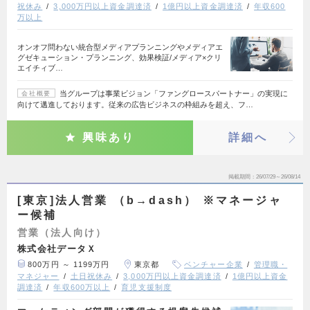
祝休み
3,000万円以上資金調達済
1億円以上資金調達済
年収600
万以上
オンオフ問わない統合型メディアプランニングやメディアエ
グゼキューション・プランニング、効果検証/メディア×クリ
エイチィブ…
当グループは事業ビジョン「ファングロースパートナー」の実現に
会社概要
向けて邁進しております。従来の広告ビジネスの枠組みを超え、フ…
興味あり
詳細へ
掲載期間
26/07/29～26/08/14
[東京]法人営業 （b→dash） ※マネージャ
ー候補
営業（法人向け）
株式会社データＸ
800万円 ～ 1199万円
東京都
ベンチャー企業
管理職・
マネジャー
土日祝休み
3,000万円以上資金調達済
1億円以上資金
調達済
年収600万以上
育児支援制度