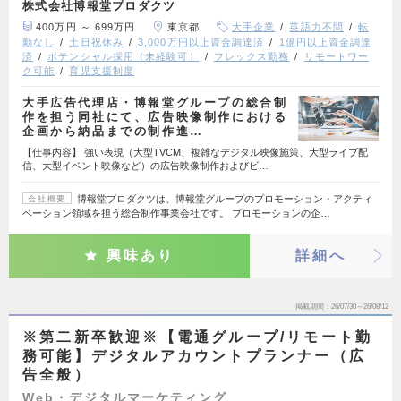
株式会社博報堂プロダクツ
400万円 ～ 699万円
東京都
大手企業
英語力不問
転
勤なし
土日祝休み
3,000万円以上資金調達済
1億円以上資金調達
済
ポテンシャル採用（未経験可）
フレックス勤務
リモートワー
ク可能
育児支援制度
大手広告代理店・博報堂グループの総合制
作を担う同社にて、広告映像制作における
企画から納品までの制作進…
【仕事内容】 強い表現（大型TVCM、複雑なデジタル映像施策、大型ライブ配
信、大型イベント映像など）の広告映像制作およびビ…
博報堂プロダクツは、博報堂グループのプロモーション・アクティ
会社概要
ベーション領域を担う総合制作事業会社です。 プロモーションの企…
興味あり
詳細へ
掲載期間
26/07/30～26/08/12
※第二新卒歓迎※【電通グループ/リモート勤
務可能】デジタルアカウントプランナー（広
告全般）
Web・デジタルマーケティング