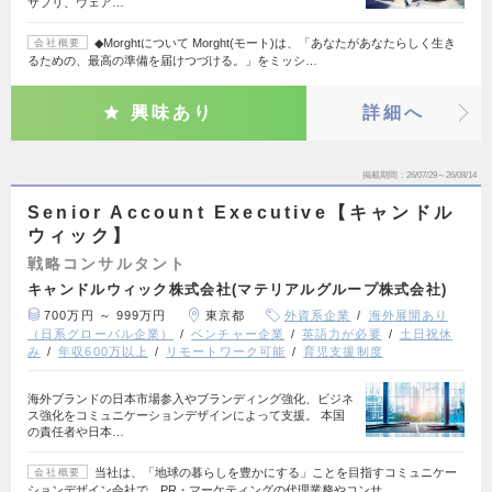
サプリ、ウェア…
◆Morghtについて Morght(モート)は、「あなたがあなたらしく生き
会社概要
るための、最高の準備を届けつづける。」をミッシ…
興味あり
詳細へ
掲載期間
26/07/29～26/08/14
Senior Account Executive【キャンドル
ウィック】
戦略コンサルタント
キャンドルウィック株式会社(マテリアルグループ株式会社)
700万円 ～ 999万円
東京都
外資系企業
海外展開あり
（日系グローバル企業）
ベンチャー企業
英語力が必要
土日祝休
み
年収600万以上
リモートワーク可能
育児支援制度
海外ブランドの日本市場参入やブランディング強化、ビジネ
ス強化をコミュニケーションデザインによって支援。 本国
の責任者や日本…
当社は、「地球の暮らしを豊かにする」ことを目指すコミュニケー
会社概要
ションデザイン会社で、PR・マーケティングの代理業務やコンサ…