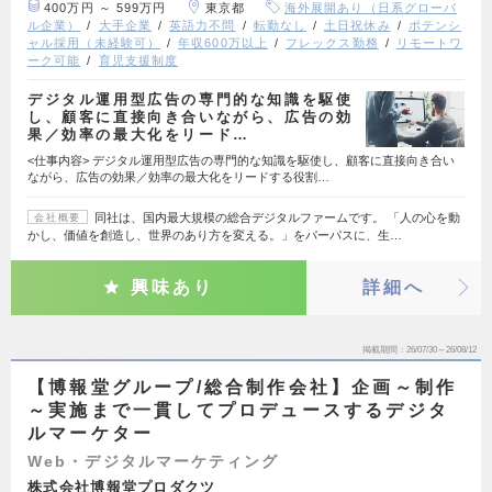
400万円 ～ 599万円
東京都
海外展開あり（日系グローバ
ル企業）
大手企業
英語力不問
転勤なし
土日祝休み
ポテンシ
ャル採用（未経験可）
年収600万以上
フレックス勤務
リモートワ
ーク可能
育児支援制度
デジタル運用型広告の専門的な知識を駆使
し、顧客に直接向き合いながら、広告の効
果／効率の最大化をリード…
<仕事内容> デジタル運用型広告の専門的な知識を駆使し、顧客に直接向き合い
ながら、広告の効果／効率の最大化をリードする役割…
同社は、国内最大規模の総合デジタルファームです。 「人の心を動
会社概要
かし、価値を創造し、世界のあり方を変える。」をパーパスに、生…
興味あり
詳細へ
掲載期間
26/07/30～26/08/12
【博報堂グループ/総合制作会社】企画～制作
～実施まで一貫してプロデュースするデジタ
ルマーケター
Web・デジタルマーケティング
株式会社博報堂プロダクツ