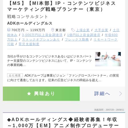
【MS】【MI本部】IP・コンテンツビジネス
マーケティング戦略プランナー（東京）
戦略コンサルタント
ADKホールディングルス
700万円 ～ 1199万円
東京都
上場企業
大手企業
土日
祝休み
3,000万円以上資金調達済
1億円以上資金調達済
年収600
万以上
ストックオプションあり
フレックス勤務
リモートワーク
可能
育児支援制度
当社が手がけるコンテンツビジネスあるいはビジネスパート
ナー支援型のコンテンツビジネスにおいて、IP・コンテンツ
の事業戦略…
ADKグループは事業ビジョン「ファングロースパートナー」の実現
会社概要
に向けて邁進しております。従来の広告ビジネスの枠組みを超え…
興味あり
詳細へ
掲載期間
26/07/29～26/08/11
◆ADKホールディングス◆経験者募集！年収
～1,000万【EM】アニメ制作プロデューサー