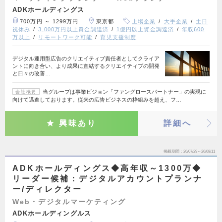
ADKホールディングス
700万円 ～ 1299万円
東京都
上場企業
大手企業
土日
祝休み
3,000万円以上資金調達済
1億円以上資金調達済
年収600
万以上
リモートワーク可能
育児支援制度
デジタル運用型広告のクリエイティブ責任者としてクライア
ントに向き合い、より成果に直結するクリエイティブの開発
と日々の改善…
当グループは事業ビジョン「ファングロースパートナー」の実現に
会社概要
向けて邁進しております。従来の広告ビジネスの枠組みを超え、フ…
興味あり
詳細へ
掲載期間
26/07/29～26/08/11
ADKホールディングス◆高年収～1300万◆
リーダー候補：デジタルアカウントプランナ
ー/ディレクター
Web・デジタルマーケティング
ADKホールディングルス