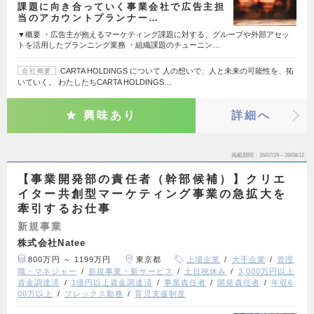
課題に向き合っていく事業会社で広告主担
当のアカウントプランナー…
▼概要 ・広告主が抱えるマーケティング課題に対する、グループや外部アセッ
トを活用したプランニング業務 ・組織課題のチューニン…
CARTA HOLDINGS について 人の想いで、人と未来の可能性を、拓
会社概要
いていく。 わたしたちCARTA HOLDINGS…
興味あり
詳細へ
掲載期間
26/07/29～26/08/12
【事業開発部の責任者（幹部候補）】クリエ
イター共創型マーケティング事業の急拡大を
牽引するお仕事
新規事業
株式会社Natee
800万円 ～ 1199万円
東京都
上場企業
大手企業
管理
職・マネジャー
新規事業・新サービス
土日祝休み
3,000万円以上
資金調達済
1億円以上資金調達済
事業責任者
開発責任者
年収6
00万以上
フレックス勤務
育児支援制度