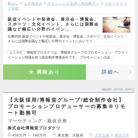
勤なし
土日祝休み
ポテンシャル採用（未経験可）
リモートワー
ク可能
販促イベントや発表会、展示会・博覧会、
スポーツ・文化イベント、さらには国際会
議など幅広い分野のイベン…
仕事内容 販促イベントや発表会、展示会・博覧会、スポーツ・文化イベント、
さらには国際会議など幅広い分野のイベントにおいてリ…
博報堂プロダクツは、博報堂グループのプロモーション・アクティ
会社概要
ベーション領域を担う総合制作事業会社です。 プロモーションの企…
興味あり
詳細へ
掲載期間
26/07/30～26/08/12
【大阪採用/博報堂グループ/総合制作会社】
プロモーションプロデューサーの募集※リモ
ート勤務可
マーケティング・販促企画
株式会社博報堂プロダクツ
400万円 ～ 799万円
東京都、大阪府
大手企業
英語力不