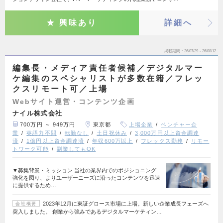
興味あり
詳細へ
掲載期間
26/07/29～26/08/12
編集長・メディア責任者候補／デジタルマー
ケ編集のスペシャリストが多数在籍／フレッ
クスリモート可／上場
Webサイト運営・コンテンツ企画
ナイル株式会社
700万円 ～ 949万円
東京都
上場企業
ベンチャー企
業
英語力不問
転勤なし
土日祝休み
3,000万円以上資金調達
済
1億円以上資金調達済
年収600万以上
フレックス勤務
リモー
トワーク可能
副業してもOK
▼募集背景・ミッション 当社の業界内でのポジショニング
強化を図り、よりユーザーニーズに沿ったコンテンツを迅速
に提供するため…
2023年12月に東証グロース市場に上場。新しい企業成長フェーズへ
会社概要
突入しました。 創業から強みであるデジタルマーケティン…