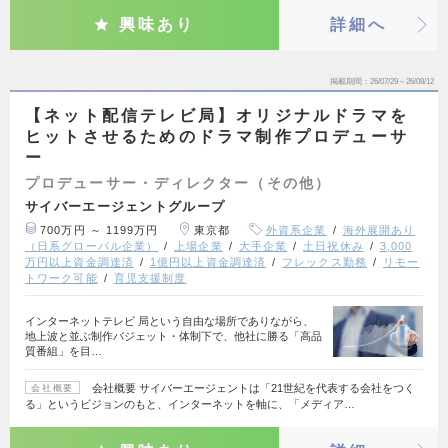
興味あり
詳細へ
掲載期間
26/07/29～26/08/12
【ネット配信テレビ局】オリジナルドラマを
ヒットさせるためのドラマ制作プロデューサ
ー
プロデューサー・ディレクター（その他）
サイバーエージェントグループ
700万円 ～ 1199万円
東京都
外資系企業
海外展開あり
（日系グローバル企業）
上場企業
大手企業
土日祝休み
3,000
万円以上資金調達済
1億円以上資金調達済
フレックス勤務
リモー
トワーク可能
育児支援制度
インターネットテレビ 局という自由な場所でありながら、
地上波と並ぶ制作バジェット・体制下で、他社に勝る「高品
質番組」を目…
会社概要 サイバーエージェントは「21世紀を代表する会社をつく
会社概要
る」というビジョンのもと、インターネットを軸に、「メディア…