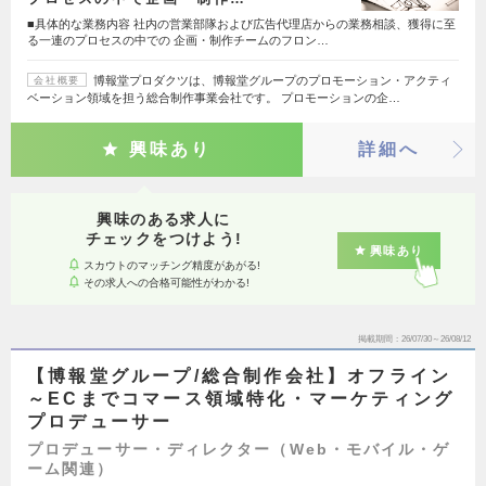
■具体的な業務内容 社内の営業部隊および広告代理店からの業務相談、獲得に至
る一連のプロセスの中での 企画・制作チームのフロン…
博報堂プロダクツは、博報堂グループのプロモーション・アクティ
会社概要
ベーション領域を担う総合制作事業会社です。 プロモーションの企…
興味あり
詳細へ
興味のある求人に
チェックをつけよう!
興味あり
スカウトのマッチング精度があがる!
その求人への合格可能性がわかる!
掲載期間
26/07/30～26/08/12
【博報堂グループ/総合制作会社】オフライン
～ECまでコマース領域特化・マーケティング
プロデューサー
プロデューサー・ディレクター（Web・モバイル・ゲ
ーム関連）