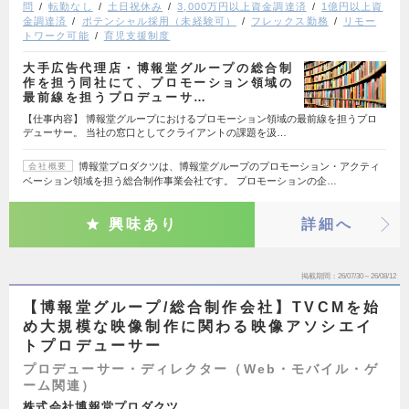
問
転勤なし
土日祝休み
3,000万円以上資金調達済
1億円以上資
金調達済
ポテンシャル採用（未経験可）
フレックス勤務
リモー
トワーク可能
育児支援制度
大手広告代理店・博報堂グループの総合制
作を担う同社にて、プロモーション領域の
最前線を担うプロデューサ…
【仕事内容】 博報堂グループにおけるプロモーション領域の最前線を担うプロ
デューサー。 当社の窓口としてクライアントの課題を汲…
博報堂プロダクツは、博報堂グループのプロモーション・アクティ
会社概要
ベーション領域を担う総合制作事業会社です。 プロモーションの企…
興味あり
詳細へ
掲載期間
26/07/30～26/08/12
【博報堂グループ/総合制作会社】TVCMを始
め大規模な映像制作に関わる映像アソシエイ
トプロデューサー
プロデューサー・ディレクター（Web・モバイル・ゲ
ーム関連）
株式会社博報堂プロダクツ