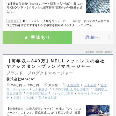
(1)事業責任者着任前のオンボード期間 ※入社初月～最大3ヶ
月 CMO/ブラマネクラスとの顧客折衝 実案件のPM業務を通
した…
◆ミッション 「人類をタレントに。」 当社は、すべての人が持つ個
会社概要
性と才能を信じて未来を動かす事業を創り続けるスタートアップ企…
興味あり
詳細へ
掲載期間
26/07/29～26/08/12
【高年収～840万】NELLマットレスの会社
でアシスタントブランドマネージャー
ブランド・プロダクトマネージャー
株式会社Morght
750万円 ～ 799万円
東京都
上場企業
大手企業
管理
職・マネジャー
土日祝休み
3,000万円以上資金調達済
1億円以上
資金調達済
年収600万以上
フレックス勤務
リモートワーク可
能
副業してもOK
育児支援制度
【消費者起点での商品企画のリード】 当社の『マットレス
ブランド』において、睡眠領域における幅広い商材（寝具、