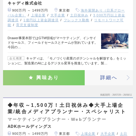
キャディ株式会社
900万円 ～ 1499万円
東京都
海外展開あり（日系グロー
バル企業）
上場企業
大手企業
土日祝休み
3,000万円以上資金
調達済
1億円以上資金調達済
フレックス勤務
リモートワーク可
能
育児支援制度
Drawer事業本部ではGTM領域がマーケティング、インサイ
ドセールス、フィールドセールスとチームが別れています。
今回の…
キャディは、「モノづくり産業のポテンシャルを解放する」をミッ
会社概要
ションに、製造業のAIによるデジタル変革を推進しています。製…
興味あり
詳細へ
掲載期間
26/07/29～26/08/11
◆年収～1,500万！土日祝休み◆大手上場企
業/統合メディアプランナー・スペシャリスト
マーケティングプランナー・Webプランナー
ADKホールディングス
900万円 ～ 1499万円
東京都
上場企業
大手企業
土日