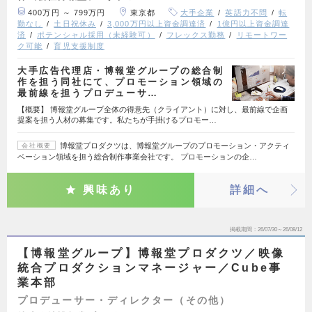
400万円 ～ 799万円
東京都
大手企業
英語力不問
転
勤なし
土日祝休み
3,000万円以上資金調達済
1億円以上資金調達
済
ポテンシャル採用（未経験可）
フレックス勤務
リモートワー
ク可能
育児支援制度
大手広告代理店・博報堂グループの総合制
作を担う同社にて、プロモーション領域の
最前線を担うプロデューサ…
【概要】 博報堂グループ全体の得意先（クライアント）に対し、最前線で企画
提案を担う人材の募集です。私たちが手掛けるプロモー…
博報堂プロダクツは、博報堂グループのプロモーション・アクティ
会社概要
ベーション領域を担う総合制作事業会社です。 プロモーションの企…
興味あり
詳細へ
掲載期間
26/07/30～26/08/12
【博報堂グループ】博報堂プロダクツ／映像
統合プロダクションマネージャー／Cube事
業本部
プロデューサー・ディレクター（その他）