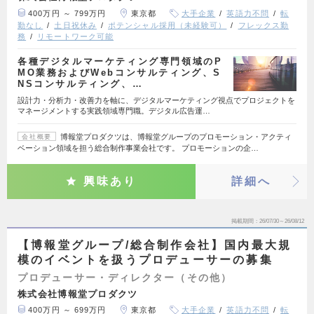
400万円 ～ 799万円
東京都
大手企業
英語力不問
転
勤なし
土日祝休み
ポテンシャル採用（未経験可）
フレックス勤
務
リモートワーク可能
各種デジタルマーケティング専門領域のP
MO業務およびWebコンサルティング、S
NSコンサルティング、…
設計力・分析力・改善力を軸に、デジタルマーケティング視点でプロジェクトを
マネージメントする実践領域専門職。デジタル広告運…
博報堂プロダクツは、博報堂グループのプロモーション・アクティ
会社概要
ベーション領域を担う総合制作事業会社です。 プロモーションの企…
興味あり
詳細へ
掲載期間
26/07/30～26/08/12
【博報堂グループ/総合制作会社】国内最大規
模のイベントを扱うプロデューサーの募集
プロデューサー・ディレクター（その他）
株式会社博報堂プロダクツ
400万円 ～ 699万円
東京都
大手企業
英語力不問
転