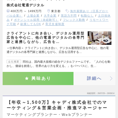
株式会社電通デジタル
400万円 ～ 1499万円
東京都
海外展開あり（日系グロー
バル企業）
上場企業
大手企業
英語力不問
転勤なし
土日祝休
み
ポテンシャル採用（未経験可）
フレックス勤務
リモートワー
ク可能
副業してもOK
育児支援制度
クライアントに向き合い、デジタル運用型
広告を中心に、他の電通デジタルの各専門
家と連携しながら、広告を…
＜仕事内容＞ クライアントに向き合い、デジタル運用型広告を中心に、他の電
通デジタルの各専門家と連携しながら、広告を活用する…
同社は、国内最大規模の総合デジタルファームです。 「人の心を動
会社概要
かし、価値を創造し、世界のあり方を変える。」をパーパスに、生…
興味あり
詳細へ
掲載期間
26/07/29～26/08/14
【年収～1,500万】キャディ株式会社でのマ
ーケティング＆営業企画・推進マネージャー
マーケティングプランナー・Webプランナー