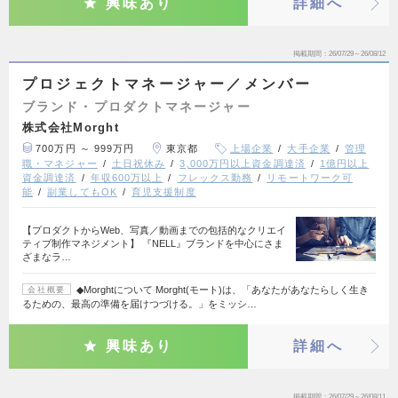
興味あり
詳細へ
掲載期間
26/07/29～26/08/12
プロジェクトマネージャー／メンバー
ブランド・プロダクトマネージャー
株式会社Morght
700万円 ～ 999万円
東京都
上場企業
大手企業
管理
職・マネジャー
土日祝休み
3,000万円以上資金調達済
1億円以上
資金調達済
年収600万以上
フレックス勤務
リモートワーク可
能
副業してもOK
育児支援制度
【プロダクトからWeb、写真／動画までの包括的なクリエイ
ティブ制作マネジメント】 『NELL』ブランドを中心にさま
ざまなラ…
◆Morghtについて Morght(モート)は、「あなたがあなたらしく生き
会社概要
るための、最高の準備を届けつづける。」をミッシ…
興味あり
詳細へ
掲載期間
26/07/29～26/08/11