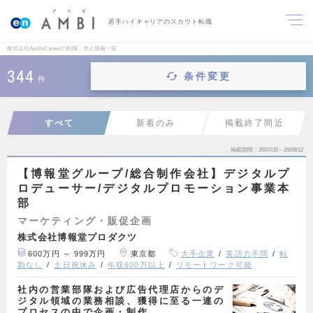
若手ハイキャリアのスカウト転職
株式会社ApolloCareerの転職・求人情報一覧
344
条件変更
件
すべて
新着のみ
掲載終了間近
掲載期間
26/07/30～26/08/12
【博報堂グループ/総合制作会社】デジタルプ
ロデューサー/デジタルプロモーション事業本
部
マーケティング・販促企画
株式会社博報堂プロダクツ
600万円 ～ 999万円
東京都
大手企業
英語力不問
転
勤なし
土日祝休み
年収600万以上
リモートワーク可能
社内の営業部隊および広告代理店からのデ
ジタル領域の業務相談、獲得に至る一連の
プロセスの中で企画・制作…