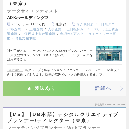
（東京）
データサイエンティスト
ADKホールディングス
700万円 ～ 1199万円
東京都
海外展開あり（日系グロー
バル企業）
上場企業
大手企業
土日祝休み
3,000万円以上資金
調達済
1億円以上資金調達済
年収600万以上
リモートワーク可
能
育児支援制度
社が手がけるコンテンツビジネスあるいはビジネスパートナ
ー支援型のコンテンツビジネスにおいて、「データ」の力を
活用すること…
当グループは事業ビジョン「ファングロースパートナー」の実現に
会社概要
向けて邁進しております。従来の広告ビジネスの枠組みを超え、フ…
興味あり
詳細へ
掲載期間
26/07/29～26/08/11
【MS】【DB本部】デジタルクリエイティブ
プランナー/ディレクター（東京）
マーケティングプランナー・Webプランナー