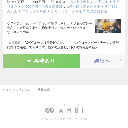
700万円 ～ 1299万円
東京都
上場企業
大手企業
土日
祝休み
3,000万円以上資金調達済
1億円以上資金調達済
年収600
万以上
フレックス勤務
リモートワーク可能
育児支援制度
クライアントのマーケティング課題に対し、デジタル広告を
中心とした戦略立案から施策実行までをリードいただきま
す。社内外の各…
ADKグループは事業ビジョン「ファングロースパートナー」の実現
会社概要
に向けて邁進しております。従来の広告ビジネスの枠組みを超え…
興味あり
詳細へ
ハイクラス求人TOP
検索結果
若手ハイキャリアのスカウト転職