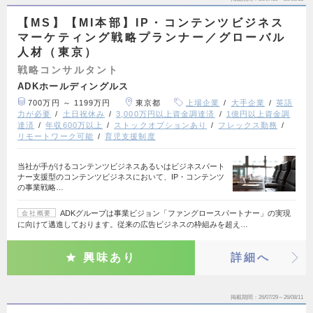
【MS】【MI本部】IP・コンテンツビジネス
マーケティング戦略プランナー／グローバル
人材（東京）
戦略コンサルタント
ADKホールディングルス
700万円 ～ 1199万円
東京都
上場企業
大手企業
英語
力が必要
土日祝休み
3,000万円以上資金調達済
1億円以上資金調
達済
年収600万以上
ストックオプションあり
フレックス勤務
リモートワーク可能
育児支援制度
当社が手がけるコンテンツビジネスあるいはビジネスパート
ナー支援型のコンテンツビジネスにおいて、IP・コンテンツ
の事業戦略…
ADKグループは事業ビジョン「ファングロースパートナー」の実現
会社概要
に向けて邁進しております。従来の広告ビジネスの枠組みを超え…
興味あり
詳細へ
掲載期間
26/07/29～26/08/11