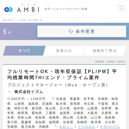
若手ハイキャリアのスカウト転職
株式会社イズムの転職・求人情報一覧
5
条件変更
件
すべて
新着のみ
掲載終了間近
掲載期間
26/08/06～26/08/19
フルリモートOK・現年収保証【PL/PM】平
均残業時間7H/エンド・プライム案件
プロジェクトマネージャー（Web・オープン系）
株式会社イズム
600万円 ～ 1199万円
北海道、青森県、岩手県、宮城県、秋田
県、山形県、福島県、茨城県、栃木県、群馬県、埼玉県、千葉県、東京
都、神奈川県、新潟県、富山県、石川県、福井県、山梨県、長野県、岐
阜県、静岡県、愛知県、三重県、滋賀県、京都府、大阪府、兵庫県、奈
良県、和歌山県、鳥取県、島根県、岡山県、広島県、山口県、徳島県、
香川県、愛媛県、高知県、福岡県、佐賀県、長崎県、熊本県、大分県、
宮崎県、鹿児島県、沖縄県
転勤なし
土日祝休み
年収600万以