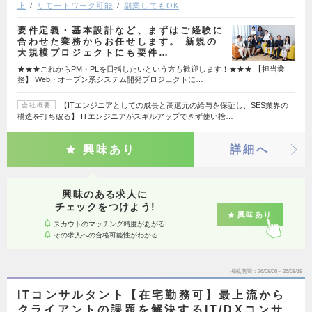
上
リモートワーク可能
副業してもOK
要件定義・基本設計など、まずはご経験に
合わせた業務からお任せします。 新規の
大規模プロジェクトにも要件…
★★★これからPM・PLを目指したいという方も歓迎します！★★★ 【担当業
務】 Web・オープン系システム開発プロジェクトに…
【ITエンジニアとしての成長と高還元の給与を保証し、SES業界の
会社概要
構造を打ち破る】 ITエンジニアがスキルアップできず使い捨…
興味あり
詳細へ
興味のある求人に
チェックをつけよう!
興味あり
スカウトのマッチング精度があがる!
その求人への合格可能性がわかる!
掲載期間
26/08/06～26/08/19
ITコンサルタント【在宅勤務可】最上流から
クライアントの課題を解決するIT/DXコンサ