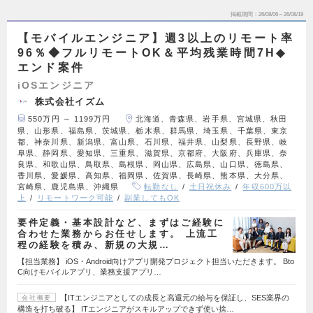
掲載期間
26/08/06～26/08/19
【モバイルエンジニア】週3以上のリモート率
96％◆フルリモートOK＆平均残業時間7H◆
エンド案件
iOSエンジニア
株式会社イズム
550万円 ～ 1199万円
北海道、青森県、岩手県、宮城県、秋田
県、山形県、福島県、茨城県、栃木県、群馬県、埼玉県、千葉県、東京
都、神奈川県、新潟県、富山県、石川県、福井県、山梨県、長野県、岐
阜県、静岡県、愛知県、三重県、滋賀県、京都府、大阪府、兵庫県、奈
良県、和歌山県、鳥取県、島根県、岡山県、広島県、山口県、徳島県、
香川県、愛媛県、高知県、福岡県、佐賀県、長崎県、熊本県、大分県、
宮崎県、鹿児島県、沖縄県
転勤なし
土日祝休み
年収600万以
上
リモートワーク可能
副業してもOK
要件定義・基本設計など、まずはご経験に
合わせた業務からお任せします。 上流工
程の経験を積み、新規の大規…
【担当業務】 iOS・Android向けアプリ開発プロジェクト担当いただきます。 Bto
C向けモバイルアプリ、業務支援アプリ…
【ITエンジニアとしての成長と高還元の給与を保証し、SES業界の
会社概要
構造を打ち破る】 ITエンジニアがスキルアップできず使い捨…