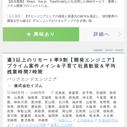
【担当業務】 React、Vue.js、TypeScriptなどを活用したWebサービス・業務シ
ステム開発プロジェクトにお…
【ITエンジニアとしての成長と高還元の給与を保証し、SES業界の
会社概要
構造を打ち破る】 ITエンジニアがスキルアップできず使い捨…
興味あり
詳細へ
掲載期間
26/07/27～26/08/09
週3以上のリモート率9割【開発エンジニア】
プライム案件メイン＆子育て社員歓迎＆平均
残業時間7時間
バックエンドエンジニア
株式会社イズム
550万円 ～ 1199万円
北海道、青森県、岩手県、宮城県、秋田
県、山形県、福島県、茨城県、栃木県、群馬県、埼玉県、千葉県、東京
都、神奈川県、新潟県、富山県、石川県、福井県、山梨県、長野県、岐
阜県、静岡県、愛知県、三重県、滋賀県、京都府、大阪府、兵庫県、奈
良県、和歌山県、鳥取県、島根県、岡山県、広島県、山口県、徳島県、
香川県、愛媛県、高知県、福岡県、佐賀県、長崎県、熊本県、大分県、
宮崎県、鹿児島県、沖縄県
転勤なし
土日祝休み
年収600万以
上
リモートワーク可能
副業してもOK