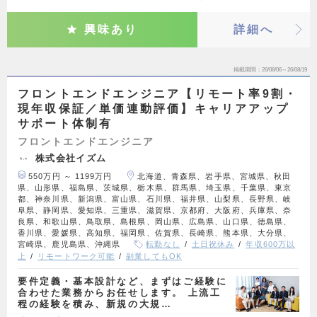
興味あり
詳細へ
掲載期間
26/08/06～26/08/19
フロントエンドエンジニア【リモート率9割・
現年収保証／単価連動評価】キャリアアップ
サポート体制有
フロントエンドエンジニア
株式会社イズム
550万円 ～ 1199万円
北海道、青森県、岩手県、宮城県、秋田
県、山形県、福島県、茨城県、栃木県、群馬県、埼玉県、千葉県、東京
都、神奈川県、新潟県、富山県、石川県、福井県、山梨県、長野県、岐
阜県、静岡県、愛知県、三重県、滋賀県、京都府、大阪府、兵庫県、奈
良県、和歌山県、鳥取県、島根県、岡山県、広島県、山口県、徳島県、
香川県、愛媛県、高知県、福岡県、佐賀県、長崎県、熊本県、大分県、
宮崎県、鹿児島県、沖縄県
転勤なし
土日祝休み
年収600万以
上
リモートワーク可能
副業してもOK
要件定義・基本設計など、まずはご経験に
合わせた業務からお任せします。 上流工
程の経験を積み、新規の大規…