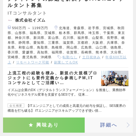
ルタント募集
ITコンサルタント
株式会社イズム
550万円 ～ 1199万円
北海道、青森県、岩手県、宮城県、秋田
県、山形県、福島県、茨城県、栃木県、群馬県、埼玉県、千葉県、東京
都、神奈川県、新潟県、富山県、石川県、福井県、山梨県、長野県、岐
阜県、静岡県、愛知県、三重県、滋賀県、京都府、大阪府、兵庫県、奈
良県、和歌山県、鳥取県、島根県、岡山県、広島県、山口県、徳島県、
香川県、愛媛県、高知県、福岡県、佐賀県、長崎県、熊本県、大分県、
宮崎県、鹿児島県、沖縄県
転勤なし
土日祝休み
年収600万以
上
リモートワーク可能
副業してもOK
上流工程の経験を積み、新規の大規模プロ
ジェクトにも要件定義から参画しPM,IT
コンサルとしてご活躍い…
イズムは企業のDX（デジタルトランスフォーメーション）を推進し、業務効率
化やビジネスモデル変革を支援するSESです。 従来…
【ITエンジニアとしての成長と高還元の給与を保証し、SES業界の
会社概要
構造を打ち破る】 ITエンジニアがスキルアップできず使い捨…
興味あり
詳細へ