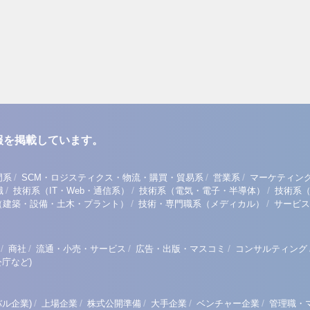
報を掲載しています。
/
/
/
門系
SCM・ロジスティクス・物流・購買・貿易系
営業系
マーケティン
/
/
/
職
技術系（IT・Web・通信系）
技術系（電気・電子・半導体）
技術系
/
/
（建築・設備・土木・プラント）
技術・専門職系（メディカル）
サービス
/
/
/
/
商社
流通・小売・サービス
広告・出版・マスコミ
コンサルティング
庁など)
/
/
/
/
/
ル企業)
上場企業
株式公開準備
大手企業
ベンチャー企業
管理職・