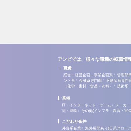
アンビでは、様々な職種の転職情
職種
/
経営・経営企画・事業企画系
管理部
/
/
ント系
金融系専門職
不動産系専門
/
（化学・素材・食品・衣料）
技術系
業種
/
IT・インターネット・ゲーム
メーカー
/
流・運輸
その他(インフラ・教育・官公
こだわり条件
/
外資系企業
海外展開あり(日系グローバ