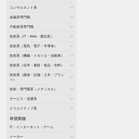
コンサルタント系
金融系専門職
不動産系専門職
技術系（IT・Web・通信系）
技術系（電気・電子・半導体）
技術系（機械・メカトロ・自動車）
技術系（化学・素材・食品・衣料）
技術系（建築・設備・土木・プラン
ト）
技術・専門職系（メディカル）
サービス・流通系
クリエイティブ系
希望業種
IT・インターネット・ゲーム
メーカー