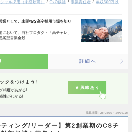
ンシャル採用（未経験可）
CxO候補
事業責任者
年収600万以
営業として、未開拓な高卒採用市場を切り
場において、自社プロダクト「高チャレ」
提案型営業全般…
り
詳細へ
ックをつけよう!
興味あり
グ精度があがる!
能性がわかる!
掲載期間
26/08/03～26/08/16
ティング/リーダー】第2創業期のCSチ