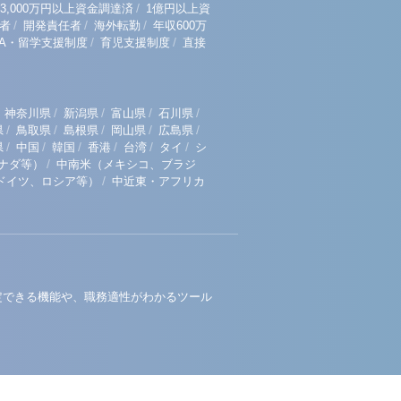
/
3,000万円以上資金調達済
1億円以上資
/
/
/
者
開発責任者
海外転勤
年収600万
/
/
BA・留学支援制度
育児支援制度
直接
/
/
/
/
神奈川県
新潟県
富山県
石川県
/
/
/
/
/
県
鳥取県
島根県
岡山県
広島県
/
/
/
/
/
/
県
中国
韓国
香港
台湾
タイ
シ
/
ナダ等）
中南米（メキシコ、ブラジ
/
ドイツ、ロシア等）
中近東・アフリカ
定できる機能や、職務適性がわかるツール