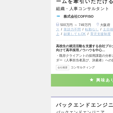
ームを牽引いただけ
組織・人事コンサルタント
株式会社COFFISO
500万円 ～ 749万円
大阪府
ス
英語力不問
転勤なし
土日
上
副業してもOK
育児支援制度
高校生の就活活動を支援する自社プロ
向けて高卒採用ノウハウを中心…
・既存クライアントの採用課題の分析
ダー（人事担当者及び、決裁者）への
コンサルティング
会社概要
興味あ
バックエンドエンジ
バックエンドエンジニア