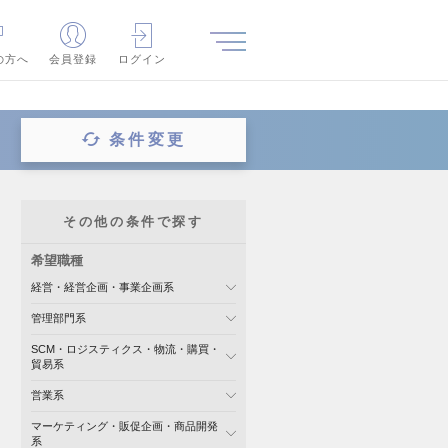
の方へ
会員登録
ログイン
条件変更
その他の条件で探す
希望職種
経営・経営企画・事業企画系
管理部門系
SCM・ロジスティクス・物流・購買・
貿易系
営業系
マーケティング・販促企画・商品開発
系