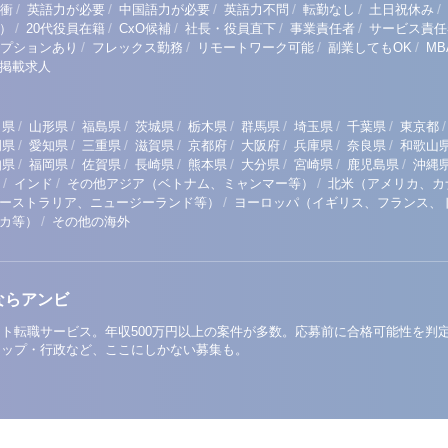
/
/
/
/
/
/
衝
英語力が必要
中国語力が必要
英語力不問
転勤なし
土日祝休み
/
/
/
/
/
）
20代役員在籍
CxO候補
社長・役員直下
事業責任者
サービス責任
/
/
/
/
プションあり
フレックス勤務
リモートワーク可能
副業してもOK
M
掲載求人
/
/
/
/
/
/
/
/
/
田県
山形県
福島県
茨城県
栃木県
群馬県
埼玉県
千葉県
東京都
/
/
/
/
/
/
/
/
岡県
愛知県
三重県
滋賀県
京都府
大阪府
兵庫県
奈良県
和歌山
/
/
/
/
/
/
/
/
知県
福岡県
佐賀県
長崎県
熊本県
大分県
宮崎県
鹿児島県
沖縄
/
/
/
インド
その他アジア（ベトナム、ミャンマー等）
北米（アメリカ、カ
/
ーストラリア、ニュージーランド等）
ヨーロッパ（イギリス、フランス、
/
リカ等）
その他の海外
ならアンビ
ト転職サービス。年収500万円以上の案件が多数。応募前に合格可能性を判
アップ・行政など、ここにしかない募集も。