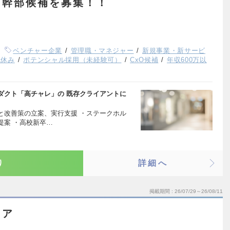
る幹部候補を募集！！
ベンチャー企業
管理職・マネジャー
新規事業・新サービ
祝休み
ポテンシャル採用（未経験可）
CxO候補
年収600万以
ダクト「高チャレ」の 既存クライアントに
と改善策の立案、実行支援 ・ステークホル
提案 ・高校新卒…
り
詳細へ
掲載期間
26/07/29～26/08/11
ニア