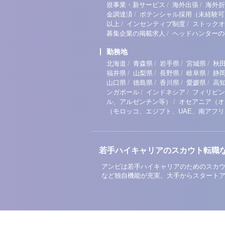
/
/
規事業・新サービス
海外出張
海外折
/
金調達済
ポテンシャル採用（未経験可
/
/
以上
インセンティブ制度
ストックオ
/
募集企業の掲載求人
ヘッドハンターの
勤務地
/
/
/
/
北海道
青森県
岩手県
宮城県
秋
/
/
/
/
福井県
山梨県
長野県
岐阜県
静
/
/
/
/
山口県
徳島県
香川県
愛媛県
高
/
/
ンガポール
インドネシア
フィリピン
/
ル、アルゼンチン等）
オセアニア（オ
（モロッコ、エジプト、UAE、南アフ
若手ハイキャリアのスカウト転職
アンビは若手ハイキャリアのためのスカウ
など独自機能が充実。大手からスタート