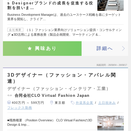
s Designerブランドの成長を促進する役
割を担いま…
Business Development Managerは、過去のユースケース戦略を基にターゲット
業界を開拓し、クライア…
（１）ファッション業界向けソリューション提供・コンサルティン
会社概要
グ ●3D活用による業務改善（製品企画開発、マーケティング &…
興味あり
詳細へ
掲載期間
26/08/04～26/08/17
3Dデザイナー（ファッション・アパレル関
連）
デザイナー（ファッション・インテリア・工業）
合同会社CLO Virtual Fashion Japan
400万円 ～ 599万円
東京都
外資系企業
土日祝休み
フレックス勤務
■職務概要 （Position Overview） CLO Virtual Fashionの3D
Design & Imp…