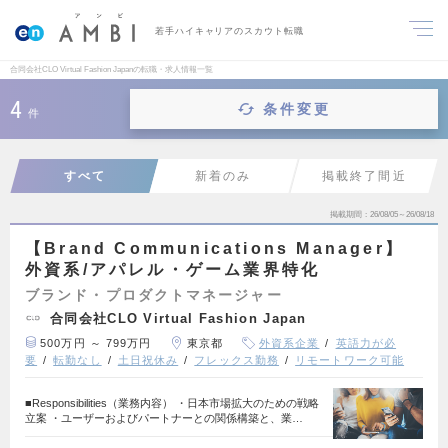
若手ハイキャリアのスカウト転職
合同会社CLO Virtual Fashion Japanの転職・求人情報一覧
4
条件変更
件
すべて
新着のみ
掲載終了間近
掲載期間
26/08/05～26/08/18
【Brand Communications Manager】
外資系/アパレル・ゲーム業界特化
ブランド・プロダクトマネージャー
合同会社CLO Virtual Fashion Japan
500万円 ～ 799万円
東京都
外資系企業
英語力が必
要
転勤なし
土日祝休み
フレックス勤務
リモートワーク可能
■Responsibilities（業務内容） ・日本市場拡大のための戦略
立案 ・ユーザーおよびパートナーとの関係構築と、業…