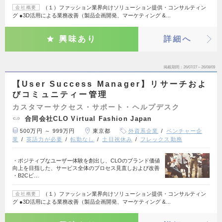
（１）ファッション業界向けソリューション提供・コンサルティン
会社概要
グ ●3D活用による業務改善（製品企画開発、マーケティング &…
興味あり
詳細へ
掲載期間
26/07/27～26/08/09
【User Success Manager】リサーチおよ
びコミュニティー管理
カスタマーサクセス・サポート・ヘルプデスク
合同会社CLO Virtual Fashion Japan
500万円 ～ 999万円
東京都
外資系企業
ベンチャー企
業
英語力が必要
転勤なし
土日祝休み
フレックス勤務
・ポジティブなユーザー体験を創出し、CLOのブランド価値
向上を目指した、サービス全体のプロセス見直しおよび改善
・B2Cビ…
（１）ファッション業界向けソリューション提供・コンサルティン
会社概要
グ ●3D活用による業務改善（製品企画開発、マーケティング &…