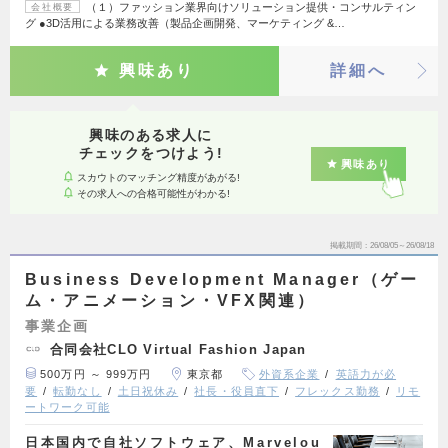
（１）ファッション業界向けソリューション提供・コンサルティン
会社概要
グ ●3D活用による業務改善（製品企画開発、マーケティング &…
興味あり
詳細へ
興味のある求人に
チェックをつけよう!
興味あり
スカウトのマッチング精度があがる!
その求人への合格可能性がわかる!
掲載期間
26/08/05～26/08/18
Business Development Manager（ゲー
ム・アニメーション・VFX関連）
事業企画
合同会社CLO Virtual Fashion Japan
500万円 ～ 999万円
東京都
外資系企業
英語力が必
要
転勤なし
土日祝休み
社長・役員直下
フレックス勤務
リモ
ートワーク可能
日本国内で自社ソフトウェア、Marvelou