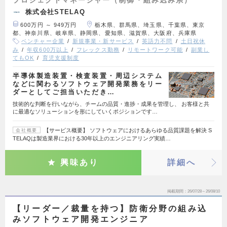
プロジェクトマネージャー（制御・組み込み系）
株式会社STELAQ
600万円 ～ 949万円
栃木県、群馬県、埼玉県、千葉県、東京
都、神奈川県、岐阜県、静岡県、愛知県、滋賀県、大阪府、兵庫県
ベンチャー企業
新規事業・新サービス
英語力不問
土日祝休
み
年収600万以上
フレックス勤務
リモートワーク可能
副業し
てもOK
育児支援制度
半導体製造装置・検査装置・周辺システム
などに関わるソフトウェア開発業務をリー
ダーとしてご担当いただき…
技術的な判断を行いながら、チームの品質・進捗・成果を管理し、 お客様と共
に最適なソリューションを形にしていくポジションです…
【サービス概要】 ソフトウェアにおけるあらゆる品質課題を解決 S
会社概要
TELAQは製造業界における30年以上のエンジニアリング実績…
興味あり
詳細へ
掲載期間
26/07/28～26/08/10
【リーダー／裁量を持つ】防衛分野の組み込
みソフトウェア開発エンジニア