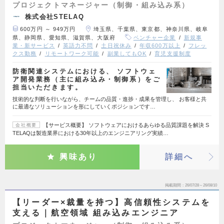
プロジェクトマネージャー（制御・組み込み系）
株式会社STELAQ
600万円 ～ 949万円
埼玉県、千葉県、東京都、神奈川県、岐阜
県、静岡県、愛知県、滋賀県、大阪府
ベンチャー企業
新規事
業・新サービス
英語力不問
土日祝休み
年収600万以上
フレッ
クス勤務
リモートワーク可能
副業してもOK
育児支援制度
防衛関連システムにおける、 ソフトウェ
ア開発業務（主に組み込み・制御系）をご
担当いただきます。
技術的な判断を行いながら、チームの品質・進捗・成果を管理し、 お客様と共
に最適なソリューションを形にしていくポジションです…
【サービス概要】 ソフトウェアにおけるあらゆる品質課題を解決 S
会社概要
TELAQは製造業界における30年以上のエンジニアリング実績…
興味あり
詳細へ
掲載期間
26/07/28～26/08/10
【リーダー×裁量を持つ】高信頼性システムを
支える｜航空領域 組み込みエンジニア