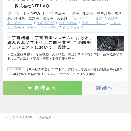
株式会社STELAQ
600万円 ～ 949万円
埼玉県、千葉県、東京都、神奈川県、岐阜
県、静岡県、愛知県、滋賀県、大阪府
ベンチャー企業
新規事
業・新サービス
英語力不問
土日祝休み
年収600万以上
フレッ
クス勤務
リモートワーク可能
育児支援制度
「宇宙機器・宇宙関連システムにおける、
組み込みソフトウェア開発業務 この開発
プロジェクトにおいて、設計…
＜主な業務内容＞ - 宇宙機器（人工衛星・関連システム等）向け - 組み込みソフ
トウェアの設計・実装・評価 - 要件定義・基本…
【サービス概要】 ソフトウェアにおけるあらゆる品質課題を解決 S
会社概要
TELAQは製造業界における30年以上のエンジニアリング実績…
興味あり
詳細へ
ハイクラス求人TOP
検索結果