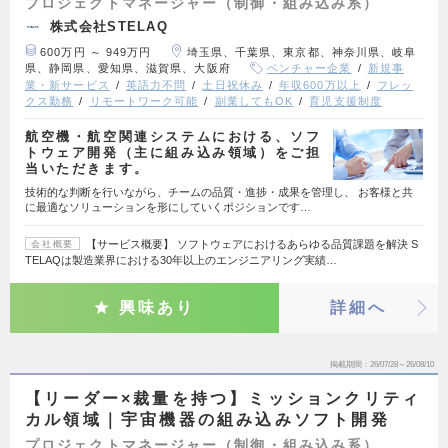
プロジェクトマネージャー（制御・組み込み系）
株式会社STELAQ
600万円 ～ 949万円
埼玉県、千葉県、東京都、神奈川県、岐阜
県、静岡県、愛知県、滋賀県、大阪府
ベンチャー企業
新規事
業・新サービス
英語力不問
土日祝休み
年収600万以上
フレッ
クス勤務
リモートワーク可能
副業してもOK
育児支援制度
航空機・航空関連システムにおける、ソフ
トウェア開発（主に組み込み領域）をご担
当いただきます。
技術的な判断を行いながら、チームの品質・進捗・成果を管理し、 お客様と共
に最適なソリューションを形にしていくポジションです…
【サービス概要】 ソフトウェアにおけるあらゆる品質課題を解決 S
会社概要
TELAQは製造業界における30年以上のエンジニアリング実績…
興味あり
詳細へ
掲載期間
26/07/28～26/08/10
【リーダー×裁量を持つ】ミッションクリティ
カル領域｜宇宙機器の組み込みソフト開発
プロジェクトマネージャー（制御・組み込み系）