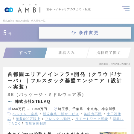
若手ハイキャリアのスカウト転職
株式会社STELAQの転職・求人情報一覧
5
条件変更
件
すべて
新着のみ
掲載終了間近
掲載期間
26/07/31～26/08/13
首都圏エリア／インフラ×開発（クラウド/サ
ーバ）｜フルスタック基盤エンジニア（設計
～実装）
SE（パッケージ・ミドルウェア系）
株式会社STELAQ
650万円 ～ 1049万円
埼玉県、千葉県、東京都、神奈川県
ベンチャー企業
新規事業・新サービス
英語力不問
土日祝休
み
年収600万以上
フレックス勤務
リモートワーク可能
副業し
てもOK
育児支援制度