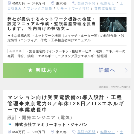
450万円 ～ 649万円
東京都
英語力不問
転勤なし
土
日祝休み
フレックス勤務
リモートワーク可能
育児支援制度
弊社が提供するネットワーク機器の検証・
設定マニュアル作成・監視基盤管理を担当
します。 社内向けの技術支…
▼主な業務内容 ・ネットワーク機器（スイッチ・ルーター等）の検証作業 ・設
定情報（コンフィグ）作成 ・工事担当者向けマニュアル…
・集合住宅向けインターネット接続サービス ・電気、エネルギーの
会社概要
売買、仲介、供給 ・エネルギーモニタリング及びエネルギー情報活…
興味あり
詳細へ
掲載期間
26/08/05～26/08/18
マンション向け受変電設備の導入設計・工程
管理◆東京電力G／年休128日／IT×エネルギ
ーで事業成長中
設計・開発エンジニア（電気）
株式会社ファミリーネット・ジャパン
450万円 ～ 599万円
東京都
英語力不問
転勤なし
土