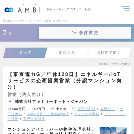
若手ハイキャリアのスカウト転職
株式会社ファミリーネット・ジャパンの転職・求人情報一覧
7
条件変更
件
すべて
新着のみ
掲載終了間近
掲載期間
26/08/05～26/08/18
【東京電力G／年休128日】エネルギー/IoT
サービスの企画提案営業（分譲マンション向
け）
営業（法人向け）
株式会社ファミリーネット・ジャパン
500万円 ～ 649万円
東京都
英語力不問
転勤なし
土
日祝休み
3,000万円以上資金調達済
フレックス勤務
リモートワー
ク可能
育児支援制度
マンションデベロッパーや物件管理会社、