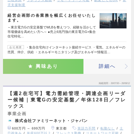
日祝休み
フレックス勤務
リモートワーク可能
副業してもOK
育
児支援制度
経営企画部の各業務を幅広くお任せいたし
ます。
～東京電力Gの安定基盤でWLBを整えつつ、経験を活かして
市場価値を高めたい方へ～ ●売上6兆円強の東京電力G×集合
住宅特化…
・集合住宅向けインターネット接続サービス ・電気、エネルギーの
会社概要
売買、仲介、供給 ・エネルギーモニタリング及びエネルギー情報活…
興味あり
詳細へ
掲載期間
26/07/30～26/08/12
【週2在宅可】電力需給管理・調達企画リーダ
ー候補｜東電Gの安定基盤／年休128日／フレ
ックス
事業企画
株式会社ファミリーネット・ジャパン
600万円 ～ 699万円
東京都
英語力不問
転勤なし
土
日祝休み
年収600万以上
フレックス勤務
リモートワーク可能