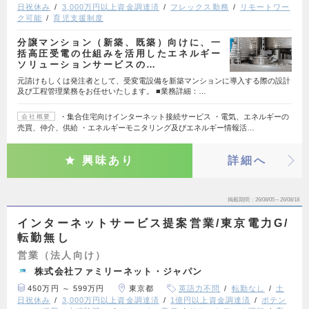
日祝休み
3,000万円以上資金調達済
フレックス勤務
リモートワー
ク可能
育児支援制度
分譲マンション（新築、既築）向けに、一
括高圧受電の仕組みを活用したエネルギー
ソリューションサービスの…
元請けもしくは発注者として、受変電設備を新築マンションに導入する際の設計
及び工程管理業務をお任せいたします。 ■業務詳細：…
・集合住宅向けインターネット接続サービス ・電気、エネルギーの
会社概要
売買、仲介、供給 ・エネルギーモニタリング及びエネルギー情報活…
興味あり
詳細へ
掲載期間
26/08/05～26/08/18
インターネットサービス提案営業/東京電力G/
転勤無し
営業（法人向け）
株式会社ファミリーネット・ジャパン
450万円 ～ 599万円
東京都
英語力不問
転勤なし
土
日祝休み
3,000万円以上資金調達済
1億円以上資金調達済
ポテン