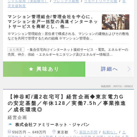
シャル採用（未経験可）
フレックス勤務
リモートワーク可能
育
児支援制度
マンション管理組合/管理会社を中心に、
マンション全戸一括型の高速インターネッ
トサービスを商材とし、他…
※マンション管理組合：居住者で構成される、マンションの建物およびその敷地
などを共同で管理するための組織 ※マンション管理会…
・集合住宅向けインターネット接続サービス ・電気、エネルギーの
会社概要
売買、仲介、供給 ・エネルギーモニタリング及びエネルギー情報活…
興味あり
詳細へ
掲載期間
26/07/31～26/08/13
【神谷町/週2在宅可】経営企画◆東京電力G
の安定基盤／年休128／実働7.5h／事業推進
／成長環境◎
経営企画
株式会社ファミリーネット・ジャパン
550万円 ～ 649万円
東京都
英語力不問
転勤なし
土