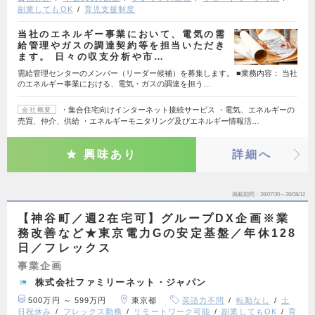
副業してもOK
育児支援制度
当社のエネルギー事業において、電気の需
給管理やガスの調達契約等を担当いただき
ます。 日々の収支分析や市…
需給管理センターのメンバー（リーダー候補）を募集します。 ■業務内容： 当社
のエネルギー事業における、電気・ガスの調達を担う…
・集合住宅向けインターネット接続サービス ・電気、エネルギーの
会社概要
売買、仲介、供給 ・エネルギーモニタリング及びエネルギー情報活…
興味あり
詳細へ
掲載期間
26/07/30～26/08/12
【神谷町／週2在宅可】グループDX企画※業
務改善など★東京電力Gの安定基盤／年休128
日／フレックス
事業企画
株式会社ファミリーネット・ジャパン
500万円 ～ 599万円
東京都
英語力不問
転勤なし
土
日祝休み
フレックス勤務
リモートワーク可能
副業してもOK
育