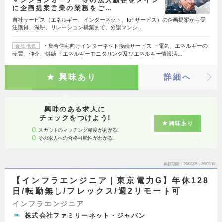
マンションオーナー等の法人顧客をメイン
に企画提案営業の業務をご…
自社サービス（エネルギー、インターネット、IoTサービス）の企画提案から受
注獲得、深耕、リレーション構築まで、分譲マンシ…
・集合住宅向けインターネット接続サービス ・電気、エネルギーの
会社概要
売買、仲介、供給 ・エネルギーモニタリング及びエネルギー情報活…
興味あり
詳細へ
興味のある求人に
チェックをつけよう!
興味あり
スカウトのマッチング精度があがる!
その求人への合格可能性がわかる!
掲載期間
26/08/05～26/08/18
【インフラエンジニア｜東京電力G】年休128
日/転勤無し/フレックス/週2リモート可
インフラエンジニア
株式会社ファミリーネット・ジャパン