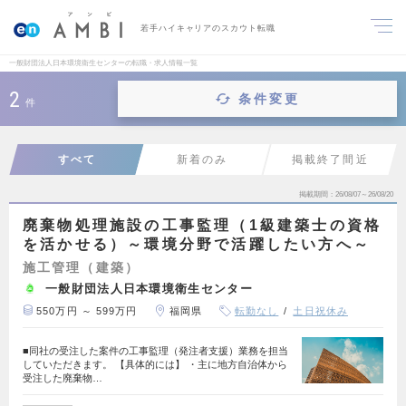
若手ハイキャリアのスカウト転職
一般財団法人日本環境衛生センターの転職・求人情報一覧
2
条件変更
件
すべて
新着のみ
掲載終了間近
掲載期間
26/08/07～26/08/20
廃棄物処理施設の工事監理（1級建築士の資格
を活かせる）～環境分野で活躍したい方へ～
施工管理（建築）
一般財団法人日本環境衛生センター
550万円 ～ 599万円
福岡県
転勤なし
土日祝休み
■同社の受注した案件の工事監理（発注者支援）業務を担当
していただきます。 【具体的には】 ・主に地方自治体から
受注した廃棄物…