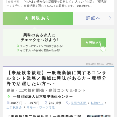
「住みよい豊かな生活環境を目指して」 人々の「生活」「環境衛
会社概要
生」を守り、事業活動を通じてSDGｓに貢献します。 1954年の…
興味あり
詳細へ
興味のある求人に
チェックをつけよう!
興味あり
スカウトのマッチング精度があがる!
その求人への合格可能性がわかる!
掲載期間
26/07/30～26/08/12
【未経験者歓迎】一般廃棄物に関するコンサ
ルタント業務／機械に興味がある方～環境分
野で活躍したい方へ～
建築・土木技術開発・建設コンサルタント
一般財団法人日本環境衛生センター
400万円 ～ 549万円
神奈川県
英語力不問
転勤なし
土日祝休み
リモートワーク可能
【未経験/第二新卒歓迎】一般廃棄物に関