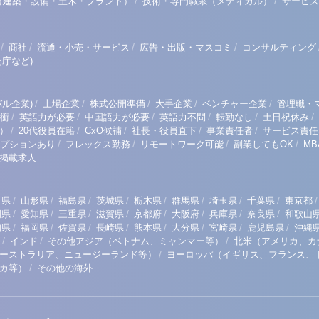
/
/
（建築・設備・土木・プラント）
技術・専門職系（メディカル）
サービス
/
/
/
/
商社
流通・小売・サービス
広告・出版・マスコミ
コンサルティング
庁など)
/
/
/
/
/
ル企業)
上場企業
株式公開準備
大手企業
ベンチャー企業
管理職・
/
/
/
/
/
/
衝
英語力が必要
中国語力が必要
英語力不問
転勤なし
土日祝休み
/
/
/
/
/
）
20代役員在籍
CxO候補
社長・役員直下
事業責任者
サービス責任
/
/
/
/
プションあり
フレックス勤務
リモートワーク可能
副業してもOK
M
掲載求人
/
/
/
/
/
/
/
/
/
田県
山形県
福島県
茨城県
栃木県
群馬県
埼玉県
千葉県
東京都
/
/
/
/
/
/
/
/
岡県
愛知県
三重県
滋賀県
京都府
大阪府
兵庫県
奈良県
和歌山
/
/
/
/
/
/
/
/
知県
福岡県
佐賀県
長崎県
熊本県
大分県
宮崎県
鹿児島県
沖縄
/
/
/
インド
その他アジア（ベトナム、ミャンマー等）
北米（アメリカ、カ
/
ーストラリア、ニュージーランド等）
ヨーロッパ（イギリス、フランス、
/
リカ等）
その他の海外