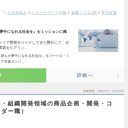
土日祝休み
リモートワーク可能
副業してもOK
育児支援
が夢中になれる社会を』をミッションに掲
ャリア開発をリードしてきた弊社にて、企
課題をヒアリン…
 誰もが夢中になれる社会を』をパーパス・ミ
リア支援カンパ…
り
詳細へ
掲載期間
26/07/27～26/08/09
発・組織開発領域の商品企画・開発・コ
ーダー職）