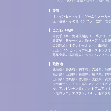
/
（化学・素材・食品・衣料）
技術系
業種
/
IT・インターネット・ゲーム
メーカー
/
流・運輸
その他(インフラ・教育・官公
こだわり条件
/
外資系企業
海外展開あり(日系グローバ
/
/
規事業・新サービス
海外出張
海外折
/
金調達済
ポテンシャル採用（未経験可
/
/
以上
インセンティブ制度
ストックオ
/
募集企業の掲載求人
ヘッドハンターの
勤務地
/
/
/
/
北海道
青森県
岩手県
宮城県
秋
/
/
/
/
福井県
山梨県
長野県
岐阜県
静
/
/
/
/
山口県
徳島県
香川県
愛媛県
高
/
/
ンガポール
インドネシア
フィリピン
/
ル、アルゼンチン等）
オセアニア（オ
（モロッコ、エジプト、UAE、南アフ