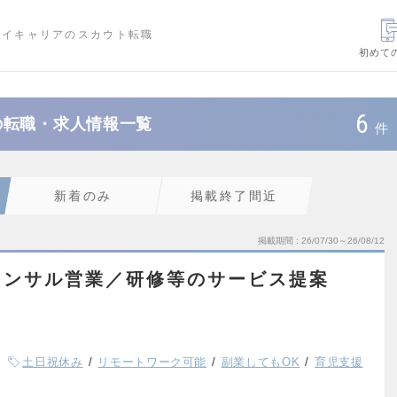
ハイキャリアのスカウト転職
初めて
6
の転職・求人情報一覧
件
新着のみ
掲載終了間近
掲載期間
26/07/30～26/08/12
コンサル営業／研修等のサービス提案
土日祝休み
リモートワーク可能
副業してもOK
育児支援