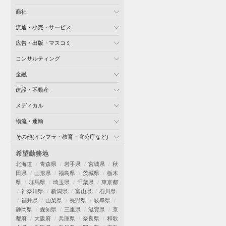
商社
流通・小売・サービス
広告・出版・マスコミ
コンサルティング
金融
建設・不動産
メディカル
物流・運輸
その他(インフラ・教育・官公庁など)
希望勤務地
北海道
青森県
岩手県
宮城県
秋
田県
山形県
福島県
茨城県
栃木
県
群馬県
埼玉県
千葉県
東京都
神奈川県
新潟県
富山県
石川県
福井県
山梨県
長野県
岐阜県
静岡県
愛知県
三重県
滋賀県
京
都府
大阪府
兵庫県
奈良県
和歌