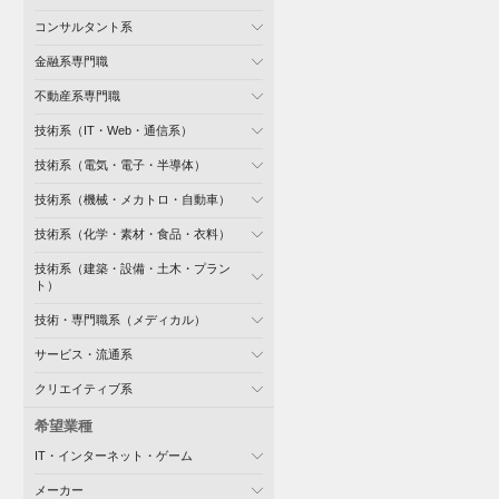
コンサルタント系
金融系専門職
不動産系専門職
技術系（IT・Web・通信系）
技術系（電気・電子・半導体）
技術系（機械・メカトロ・自動車）
技術系（化学・素材・食品・衣料）
技術系（建築・設備・土木・プラン
ト）
技術・専門職系（メディカル）
サービス・流通系
クリエイティブ系
希望業種
IT・インターネット・ゲーム
メーカー