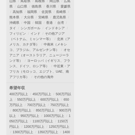
山県
鳥取県
島根県
岡山県
広島
県
山口県
徳島県
香川県
愛媛県
高知県
福岡県
佐賀県
長崎県
熊本県
大分県
宮崎県
鹿児島県
沖縄県
中国
韓国
香港
台湾
タイ
シンガポール
インドネシア
フィリピン
インド
その他アジア
（ベトナム、ミャンマー等）
北米（ア
メリカ、カナダ等）
中南米（メキシ
コ、ブラジル、アルゼンチン等）
オセ
アニア（オーストラリア、ニュージーラ
ンド等）
ヨーロッパ（イギリス、フラ
ンス、ドイツ、ロシア等）
中近東・ア
フリカ（モロッコ、エジプト、UAE、南
アフリカ等）
その他の海外
希望年収
400万円以上
450万円以上
500万円以
上
550万円以上
600万円以上
650
万円以上
700万円以上
750万円以上
800万円以上
850万円以上
900万円
以上
950万円以上
1000万円以上
1
050万円以上
1100万円以上
1150万
円以上
1200万円以上
1250万円以上
1300万円以上
1350万円以上
1400