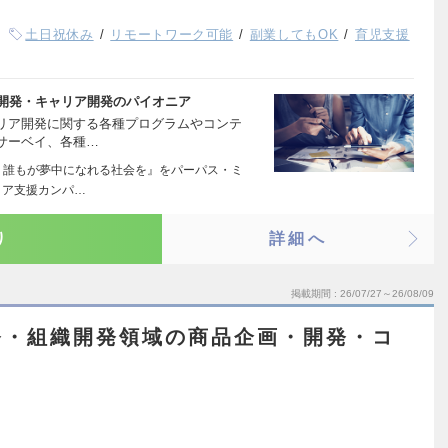
土日祝休み
リモートワーク可能
副業してもOK
育児支援
材開発・キャリア開発のパイオニア
リア開発に関する各種プログラムやコンテ
サーベイ、各種…
 誰もが夢中になれる社会を』をパーパス・ミ
リア支援カンパ…
り
詳細へ
掲載期間
26/07/27～26/08/09
発・組織開発領域の商品企画・開発・コ