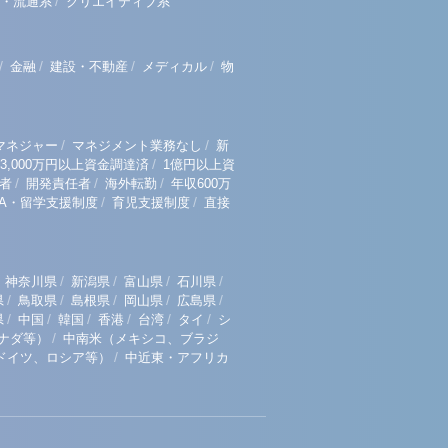
/
・流通系
クリエイティブ系
/
/
/
/
金融
建設・不動産
メディカル
物
/
/
マネジャー
マネジメント業務なし
新
/
3,000万円以上資金調達済
1億円以上資
/
/
/
者
開発責任者
海外転勤
年収600万
/
/
BA・留学支援制度
育児支援制度
直接
/
/
/
/
神奈川県
新潟県
富山県
石川県
/
/
/
/
/
県
鳥取県
島根県
岡山県
広島県
/
/
/
/
/
/
県
中国
韓国
香港
台湾
タイ
シ
/
ナダ等）
中南米（メキシコ、ブラジ
/
ドイツ、ロシア等）
中近東・アフリカ