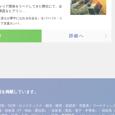
ャリア開発をリードしてきた弊社にて、企
課題をヒアリン…
 誰もが夢中になれる社会を』をパーパス・ミ
リア支援カンパ…
り
詳細へ
報を掲載しています。
/
/
/
門系
SCM・ロジスティクス・物流・購買・貿易系
営業系
マーケティン
/
/
/
職
技術系（IT・Web・通信系）
技術系（電気・電子・半導体）
技術系