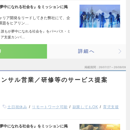
が夢中になれる社会を』をミッションに掲
ャリア開発をリードしてきた弊社にて、企
課題をヒアリン…
 誰もが夢中になれる社会を』をパーパス・ミ
リア支援カンパ…
り
詳細へ
掲載期間
26/07/27～26/08/09
コンサル営業／研修等のサービス提案
土日祝休み
リモートワーク可能
副業してもOK
育児支援
が夢中になれる社会を』をミッションに掲