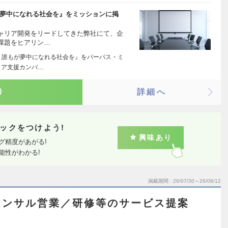
が夢中になれる社会を』をミッションに掲
ャリア開発をリードしてきた弊社にて、企
課題をヒアリン…
 誰もが夢中になれる社会を』をパーパス・ミ
リア支援カンパ…
り
詳細へ
ックをつけよう!
興味あり
グ精度があがる!
能性がわかる!
掲載期間
26/07/30～26/08/12
コンサル営業／研修等のサービス提案