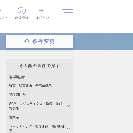
の方へ
会員登録
ログイン
条件変更
その他の条件で探す
希望職種
経営・経営企画・事業企画系
管理部門系
SCM・ロジスティクス・物流・購買・
貿易系
営業系
マーケティング・販促企画・商品開発
系