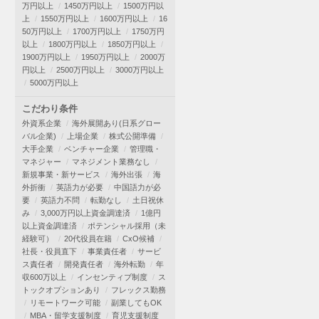
万円以上
1450万円以上
1500万円以
上
1550万円以上
1600万円以上
16
50万円以上
1700万円以上
1750万円
以上
1800万円以上
1850万円以上
1900万円以上
1950万円以上
2000万
円以上
2500万円以上
3000万円以上
5000万円以上
こだわり条件
外資系企業
海外展開あり(日系グロー
バル企業)
上場企業
株式公開準備
大手企業
ベンチャー企業
管理職・
マネジャー
マネジメント業務なし
新規事業・新サービス
海外出張
海
外折衝
英語力が必要
中国語力が必
要
英語力不問
転勤なし
土日祝休
み
3,000万円以上資金調達済
1億円
以上資金調達済
ポテンシャル採用（未
経験可）
20代役員在籍
CxO候補
社長・役員直下
事業責任者
サービ
ス責任者
開発責任者
海外転勤
年
収600万以上
インセンティブ制度
ス
トックオプションあり
フレックス勤務
リモートワーク可能
副業してもOK
MBA・留学支援制度
育児支援制度