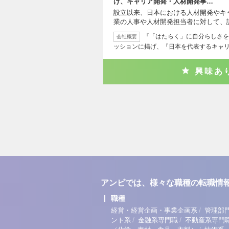
げ、キャリア開発・人材開発事…
設立以来、日本における人材開発やキ
業の人事や人材開発担当者に対して、
『「はたらく」に自分らしさを
会社概要
ッションに掲げ、『日本を代表するキャ
興味あ
アンビでは、様々な職種の転職情
職種
/
経営・経営企画・事業企画系
管理部
/
/
ント系
金融系専門職
不動産系専門