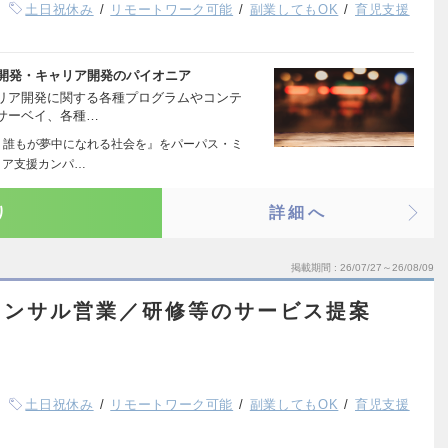
土日祝休み
リモートワーク可能
副業してもOK
育児支援
材開発・キャリア開発のパイオニア
リア開発に関する各種プログラムやコンテ
サーベイ、各種…
 誰もが夢中になれる社会を』をパーパス・ミ
リア支援カンパ…
り
詳細へ
掲載期間
26/07/27～26/08/09
コンサル営業／研修等のサービス提案
土日祝休み
リモートワーク可能
副業してもOK
育児支援