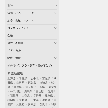
商社
流通・小売・サービス
広告・出版・マスコミ
コンサルティング
金融
建設・不動産
メディカル
物流・運輸
その他(インフラ・教育・官公庁など)
希望勤務地
北海道
青森県
岩手県
宮城県
秋
田県
山形県
福島県
茨城県
栃木
県
群馬県
埼玉県
千葉県
東京都
神奈川県
新潟県
富山県
石川県
福井県
山梨県
長野県
岐阜県
静岡県
愛知県
三重県
滋賀県
京
都府
大阪府
兵庫県
奈良県
和歌