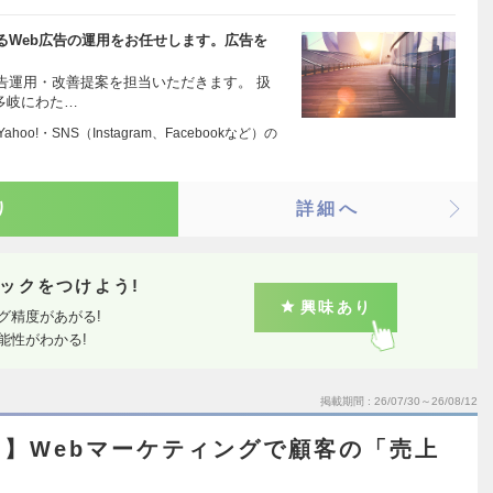
るWeb広告の運用をお任せします。広告を
告運用・改善提案を担当いただきます。 扱
多岐にわた…
ahoo!・SNS（Instagram、Facebookなど）の
り
詳細へ
ックをつけよう!
興味あり
グ精度があがる!
能性がわかる!
掲載期間
26/07/30～26/08/12
】Webマーケティングで顧客の「売上