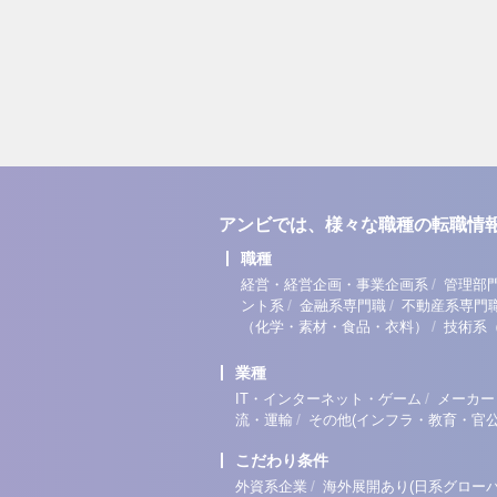
アンビでは、様々な職種の転職情
職種
/
経営・経営企画・事業企画系
管理部
/
/
ント系
金融系専門職
不動産系専門
/
（化学・素材・食品・衣料）
技術系
業種
/
IT・インターネット・ゲーム
メーカー
/
流・運輸
その他(インフラ・教育・官公
こだわり条件
/
外資系企業
海外展開あり(日系グローバ