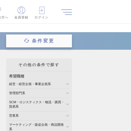
の方へ
会員登録
ログイン
条件変更
その他の条件で探す
希望職種
経営・経営企画・事業企画系
管理部門系
SCM・ロジスティクス・物流・購買・
貿易系
営業系
マーケティング・販促企画・商品開発
系