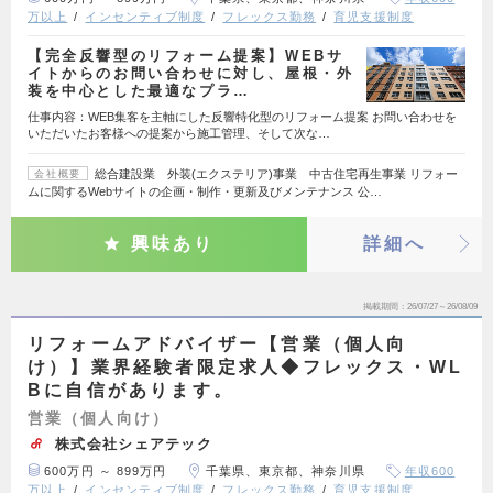
万以上
インセンティブ制度
フレックス勤務
育児支援制度
【完全反響型のリフォーム提案】WEBサ
イトからのお問い合わせに対し、屋根・外
装を中心とした最適なプラ…
仕事内容：WEB集客を主軸にした反響特化型のリフォーム提案 お問い合わせを
いただいたお客様への提案から施工管理、そして次な…
総合建設業 外装(エクステリア)事業 中古住宅再生事業 リフォー
会社概要
ムに関するWebサイトの企画・制作・更新及びメンテナンス 公…
興味あり
詳細へ
掲載期間
26/07/27～26/08/09
リフォームアドバイザー【営業（個人向
け）】業界経験者限定求人◆フレックス・WL
Bに自信があります。
営業（個人向け）
株式会社シェアテック
600万円 ～ 899万円
千葉県、東京都、神奈川県
年収600
万以上
インセンティブ制度
フレックス勤務
育児支援制度