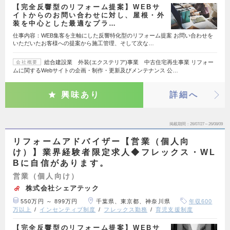
【完全反響型のリフォーム提案】WEBサ
イトからのお問い合わせに対し、屋根・外
装を中心とした最適なプラ…
仕事内容：WEB集客を主軸にした反響特化型のリフォーム提案 お問い合わせを
いただいたお客様への提案から施工管理、そして次な…
総合建設業 外装(エクステリア)事業 中古住宅再生事業 リフォー
会社概要
ムに関するWebサイトの企画・制作・更新及びメンテナンス 公…
興味あり
詳細へ
掲載期間
26/07/27～26/08/09
リフォームアドバイザー【営業（個人向
け）】業界経験者限定求人◆フレックス・WL
Bに自信があります。
営業（個人向け）
株式会社シェアテック
550万円 ～ 899万円
千葉県、東京都、神奈川県
年収600
万以上
インセンティブ制度
フレックス勤務
育児支援制度
【完全反響型のリフォーム提案】WEBサ