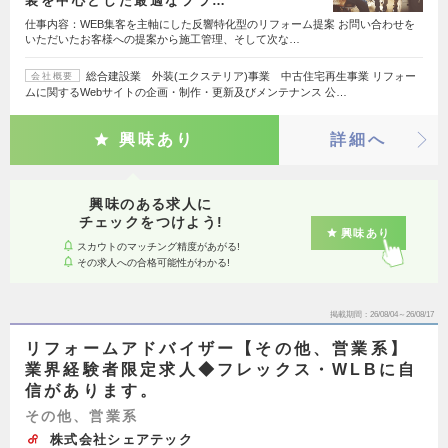
装を中心とした最適なプラ…
仕事内容：WEB集客を主軸にした反響特化型のリフォーム提案 お問い合わせを
いただいたお客様への提案から施工管理、そして次な…
総合建設業 外装(エクステリア)事業 中古住宅再生事業 リフォー
会社概要
ムに関するWebサイトの企画・制作・更新及びメンテナンス 公…
興味あり
詳細へ
興味のある求人に
チェックをつけよう!
興味あり
スカウトのマッチング精度があがる!
その求人への合格可能性がわかる!
掲載期間
26/08/04～26/08/17
リフォームアドバイザー【その他、営業系】
業界経験者限定求人◆フレックス・WLBに自
信があります。
その他、営業系
株式会社シェアテック