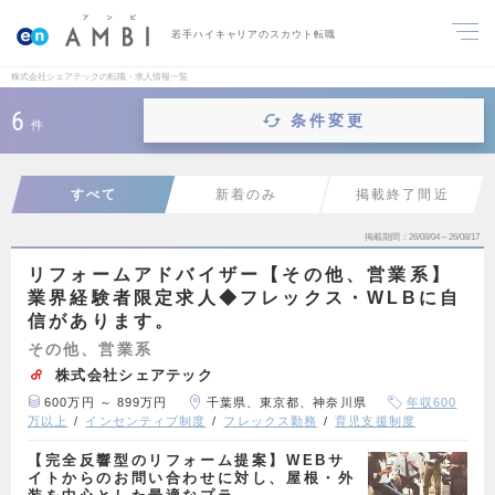
若手ハイキャリアのスカウト転職
株式会社シェアテックの転職・求人情報一覧
6
条件変更
件
すべて
新着のみ
掲載終了間近
掲載期間
26/08/04～26/08/17
リフォームアドバイザー【その他、営業系】
業界経験者限定求人◆フレックス・WLBに自
信があります。
その他、営業系
株式会社シェアテック
600万円 ～ 899万円
千葉県、東京都、神奈川県
年収600
万以上
インセンティブ制度
フレックス勤務
育児支援制度
【完全反響型のリフォーム提案】WEBサ
イトからのお問い合わせに対し、屋根・外