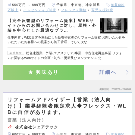
550万円 ～ 899万円
千葉県、東京都、神奈川県
年収600
万以上
インセンティブ制度
フレックス勤務
育児支援制度
【完全反響型のリフォーム提案】WEBサ
イトからのお問い合わせに対し、屋根・外
装を中心とした最適なプラ…
仕事内容：WEB集客を主軸にした反響特化型のリフォーム提案 お問い合わせを
いただいたお客様への提案から施工管理、そして次な…
総合建設業 外装(エクステリア)事業 中古住宅再生事業 リフォー
会社概要
ムに関するWebサイトの企画・制作・更新及びメンテナンス 公…
興味あり
詳細へ
掲載期間
26/07/27～26/08/09
リフォームアドバイザー【営業（法人向
け）】業界経験者限定求人◆フレックス・WL
Bに自信があります。
営業（法人向け）
株式会社シェアテック
600万円 ～ 899万円
千葉県、東京都、神奈川県
年収600