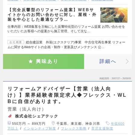
【完全反響型のリフォーム提案】WEBサ
イトからのお問い合わせに対し、屋根・外
装を中心とした最適なプラ…
仕事内容：WEB集客を主軸にした反響特化型のリフォーム提案 お問い合わせを
いただいたお客様への提案から施工管理、そして次な…
総合建設業 外装(エクステリア)事業 中古住宅再生事業 リフォー
会社概要
ムに関するWebサイトの企画・制作・更新及びメンテナンス 公…
興味あり
詳細へ
掲載期間
26/07/27～26/08/09
リフォームアドバイザー【営業（法人向
け）】業界経験者限定求人◆フレックス・WL
Bに自信があります。
営業（法人向け）
株式会社シェアテック
550万円 ～ 899万円
千葉県、東京都、神奈川県
年収600
万以上
インセンティブ制度
フレックス勤務
育児支援制度