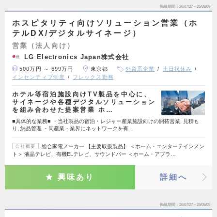
掲載期間
26/07/27～26/08/09
ホスピタリティ向けソリューション営業（ホ
テルDX/デジタルサイネージ）
営業（法人向け）
LG Electronics Japan株式会社
500万円 ～ 699万円
東京都
外資系企業
土日祝休み
インセンティブ制度
フレックス勤務
ホテル等宿泊施設向けTV製品を中心に、
サイネージや各種デジタルソリューション
を組み合わせた提案営業 ホ…
■具体的な業務■ ・当社製品の宿泊・レジャー産業施設向けの開拓営業, 見積も
り, 納品管理 ・同産業・業界にネットワークを有…
総合家電メーカー 【主要取扱製品】 ＜ホーム・エンターテインメン
会社概要
ト＞ 液晶テレビ、有機ELテレビ、サウンドバー ＜ホーム・アプラ…
興味あり
詳細へ
掲載期間
26/07/27～26/08/09