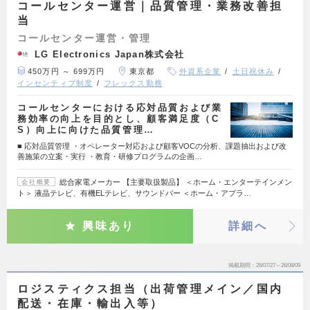
コールセンター運営｜品質管理・業務改善担
当
コールセンター運営・管理
LG Electronics Japan株式会社
450万円 ～ 699万円
東京都
外資系企業
土日祝休み
インセンティブ制度
フレックス勤務
コールセンターにおける応対品質および業
務効率の向上を目的とし、顧客満足度（C
S）向上に向けた品質管理…
■ 応対品質管理 ・オペレーター対応および顧客VOCの分析、課題抽出および改
善施策の立案・実行 ・教育・研修プログラムの企画…
総合家電メーカー 【主要取扱製品】 ＜ホーム・エンターテインメン
会社概要
ト＞ 液晶テレビ、有機ELテレビ、サウンドバー ＜ホーム・アプラ…
興味あり
詳細へ
掲載期間
26/07/27～26/08/09
ロジスティクス担当（出荷管理メイン／国内
配送・在庫・輸出入等）