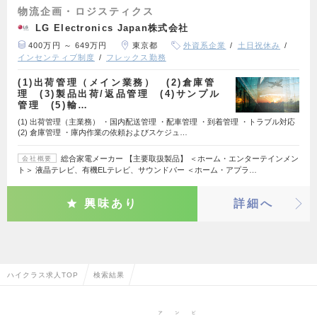
物流企画・ロジスティクス
LG Electronics Japan株式会社
400万円 ～ 649万円
東京都
外資系企業
土日祝休み
インセンティブ制度
フレックス勤務
(1)出荷管理（メイン業務） (2)倉庫管
理 (3)製品出荷/返品管理 (4)サンプル
管理 (5)輸…
(1) 出荷管理（主業務） ・国内配送管理 ・配車管理 ・到着管理 ・トラブル対応
(2) 倉庫管理 ・庫内作業の依頼およびスケジュ…
総合家電メーカー 【主要取扱製品】 ＜ホーム・エンターテインメン
会社概要
ト＞ 液晶テレビ、有機ELテレビ、サウンドバー ＜ホーム・アプラ…
興味あり
詳細へ
ハイクラス求人TOP
検索結果