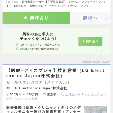
総合家電メーカー 【主要取扱製品】 ＜ホーム・エンターテインメン
会社概要
ト＞ 液晶テレビ、有機ELテレビ、サウンドバー ＜ホーム・アプラ…
興味あり
詳細へ
興味のある求人に
チェックをつけよう!
興味あり
スカウトのマッチング精度があがる!
その求人への合格可能性がわかる!
掲載期間
26/08/06～26/08/19
【医療×ディスプレイ】技術営業（LG Elect
ronics Japan株式会社）
セールスエンジニア（メディカル）
LG Electronics Japan株式会社
550万円 ～ 849万円
東京都
土日祝休み
インセンティブ
制度
フレックス勤務
医療機関（病院・クリニック）向けのメデ
ィカルモニター製品の技術営業（プレセー