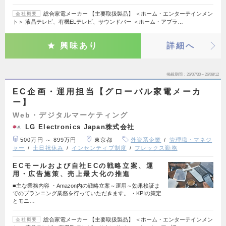
総合家電メーカー 【主要取扱製品】 ＜ホーム・エンターテインメン
会社概要
ト＞ 液晶テレビ、有機ELテレビ、サウンドバー ＜ホーム・アプラ…
興味あり
詳細へ
掲載期間
26/07/30～26/08/12
EC企画・運用担当【グローバル家電メーカ
ー】
Web・デジタルマーケティング
LG Electronics Japan株式会社
500万円 ～ 899万円
東京都
外資系企業
管理職・マネジ
ャー
土日祝休み
インセンティブ制度
フレックス勤務
ECモールおよび自社ECの戦略立案、運
用・広告施策、売上最大化の推進
■主な業務内容 ・Amazon内の戦略立案～運用～効果検証ま
でのプランニング業務を行っていただきます。 ・KPIの策定
とモニ…
総合家電メーカー 【主要取扱製品】 ＜ホーム・エンターテインメン
会社概要