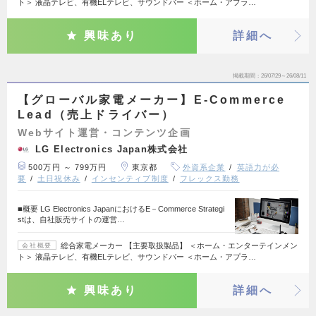
ト＞ 液晶テレビ、有機ELテレビ、サウンドバー ＜ホーム・アプラ…
興味あり
詳細へ
掲載期間
26/07/29～26/08/11
【グローバル家電メーカー】E-Commerce
Lead（売上ドライバー）
Webサイト運営・コンテンツ企画
LG Electronics Japan株式会社
500万円 ～ 799万円
東京都
外資系企業
英語力が必
要
土日祝休み
インセンティブ制度
フレックス勤務
■概要 LG Electronics JapanにおけるE－Commerce Strategi
stは、自社販売サイトの運営…
総合家電メーカー 【主要取扱製品】 ＜ホーム・エンターテインメン
会社概要
ト＞ 液晶テレビ、有機ELテレビ、サウンドバー ＜ホーム・アプラ…
興味あり
詳細へ