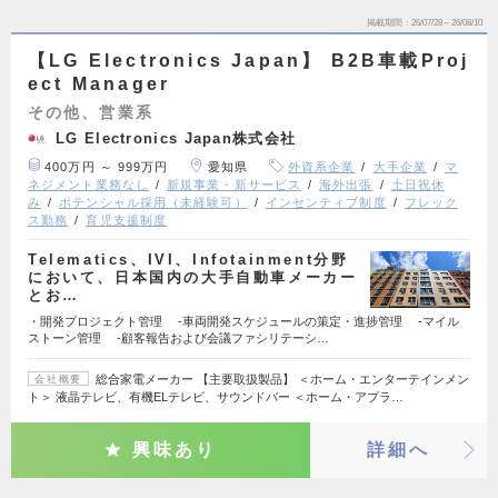
掲載期間
26/07/28～26/08/10
【LG Electronics Japan】 B2B車載Proj
ect Manager
その他、営業系
LG Electronics Japan株式会社
400万円 ～ 999万円
愛知県
外資系企業
大手企業
マ
ネジメント業務なし
新規事業・新サービス
海外出張
土日祝休
み
ポテンシャル採用（未経験可）
インセンティブ制度
フレック
ス勤務
育児支援制度
Telematics、IVI、Infotainment分野
において、日本国内の大手自動車メーカー
とお…
・開発プロジェクト管理 -車両開発スケジュールの策定・進捗管理 -マイル
ストーン管理 -顧客報告および会議ファシリテーシ…
総合家電メーカー 【主要取扱製品】 ＜ホーム・エンターテインメン
会社概要
ト＞ 液晶テレビ、有機ELテレビ、サウンドバー ＜ホーム・アプラ…
興味あり
詳細へ