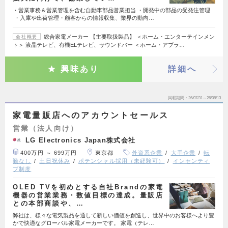
・営業事務＆営業管理を含む自動車部品営業担当 ・開発中の部品の受発注管理
・入庫や出荷管理・顧客からの情報収集、業界の動向…
総合家電メーカー 【主要取扱製品】 ＜ホーム・エンターテインメン
会社概要
ト＞ 液晶テレビ、有機ELテレビ、サウンドバー ＜ホーム・アプラ…
興味あり
詳細へ
掲載期間
26/07/31～26/08/13
家電量販店へのアカウントセールス
営業（法人向け）
LG Electronics Japan株式会社
400万円 ～ 699万円
東京都
外資系企業
大手企業
転
勤なし
土日祝休み
ポテンシャル採用（未経験可）
インセンティ
ブ制度
OLED TVを初めとする自社Brandの家電
機器の営業業務・数値目標の達成。量販店
との本部商談や、…
弊社は、様々な電気製品を通して新しい価値を創造し、世界中のお客様へより豊
かで快適なグローバル家電メーカーです。 家電（テレ…