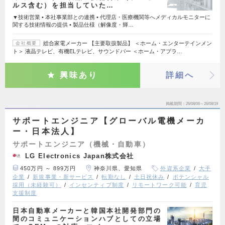
ルス含む）を担当していた…
▼技術営業 • 本社事業部との連携 • 代理店・医療機関等へメディカルモニターに
関する技術情報の提供 • 製品仕様（解像度・輝…
総合家電メーカー 【主要取扱製品】 ＜ホーム・エンターテインメン
会社概要
ト＞ 液晶テレビ、有機ELテレビ、サウンドバー ＜ホーム・アプラ…
興味あり
詳細へ
掲載期間
26/08/06～26/08/19
サポートエンジニア【グローバル電機メーカ
ー・日本法人】
サポートエンジニア（機械・自動車）
LG Electronics Japan株式会社
450万円 ～ 899万円
神奈川県、愛知県
外資系企業
大手
企業
新規事業・新サービス
転勤なし
土日祝休み
ポテンシャル
採用（未経験可）
インセンティブ制度
リモートワーク可能
育児
支援制度
日本自動車メーカーと韓国本社開発部門の
間のコミュニケーションハブとしての立場