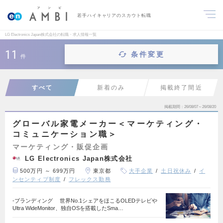
若手ハイキャリアのスカウト転職
LG Electronics Japan株式会社の転職・求人情報一覧
11
条件変更
件
すべて
新着のみ
掲載終了間近
掲載期間
26/08/07～26/08/20
グローバル家電メーカー＜マーケティング・
コミュニケーション職＞
マーケティング・販促企画
LG Electronics Japan株式会社
500万円 ～ 699万円
東京都
大手企業
土日祝休み
イ
ンセンティブ制度
フレックス勤務
-ブランディング 世界No.1シェアをほこるOLEDテレビや
Ultra WideMonitor、独自OSを搭載したSma…