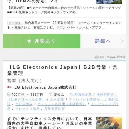
で、OEMへの対応、マイ…
【業務内容】 ■各メーカーの自動車に合わせた通信モジュールの要件ヒアリング
■4G/5G無線ネットワーク開発 ■ソフトウェアの…
総合家電メーカー 【主要取扱製品】 ＜ホーム・エンターテインメン
会社概要
ト＞ 液晶テレビ、有機ELテレビ、サウンドバー ＜ホーム・アプラ…
興味あり
詳細へ
掲載期間
26/08/06～26/08/19
【LG Electronics Japan】B2B営業・営
業管理
営業（法人向け）
LG Electronics Japan株式会社
400万円 ～ 999万円
愛知県
外資系企業
海外展開あり
（日系グローバル企業）
大手企業
マネジメント業務なし
海外出
張
土日祝休み
ポテンシャル採用（未経験可）
インセンティブ制
度
フレックス勤務
育児支援制度
すでにテレマティクス分野において、日本
国内の大手自動車メーカーとお互いの事業
拡大に向けて、協業してい…