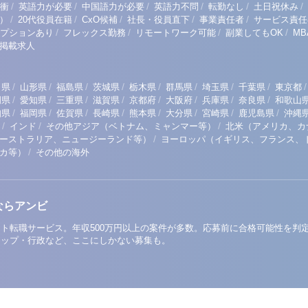
/
/
/
/
/
/
衝
英語力が必要
中国語力が必要
英語力不問
転勤なし
土日祝休み
/
/
/
/
/
）
20代役員在籍
CxO候補
社長・役員直下
事業責任者
サービス責任
/
/
/
/
プションあり
フレックス勤務
リモートワーク可能
副業してもOK
M
掲載求人
/
/
/
/
/
/
/
/
/
田県
山形県
福島県
茨城県
栃木県
群馬県
埼玉県
千葉県
東京都
/
/
/
/
/
/
/
/
岡県
愛知県
三重県
滋賀県
京都府
大阪府
兵庫県
奈良県
和歌山
/
/
/
/
/
/
/
/
知県
福岡県
佐賀県
長崎県
熊本県
大分県
宮崎県
鹿児島県
沖縄
/
/
/
インド
その他アジア（ベトナム、ミャンマー等）
北米（アメリカ、カ
/
ーストラリア、ニュージーランド等）
ヨーロッパ（イギリス、フランス、
/
リカ等）
その他の海外
ならアンビ
ト転職サービス。年収500万円以上の案件が多数。応募前に合格可能性を判
アップ・行政など、ここにしかない募集も。