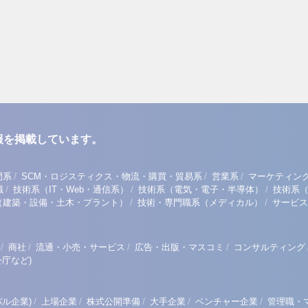
報を掲載しています。
/
/
/
門系
SCM・ロジスティクス・物流・購買・貿易系
営業系
マーケティン
/
/
/
職
技術系（IT・Web・通信系）
技術系（電気・電子・半導体）
技術系
/
/
（建築・設備・土木・プラント）
技術・専門職系（メディカル）
サービス
/
/
/
/
商社
流通・小売・サービス
広告・出版・マスコミ
コンサルティング
庁など)
/
/
/
/
/
ル企業)
上場企業
株式公開準備
大手企業
ベンチャー企業
管理職・