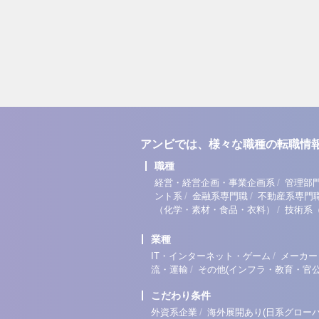
アンビでは、様々な職種の転職情
職種
/
経営・経営企画・事業企画系
管理部
/
/
ント系
金融系専門職
不動産系専門
/
（化学・素材・食品・衣料）
技術系
業種
/
IT・インターネット・ゲーム
メーカー
/
流・運輸
その他(インフラ・教育・官公
こだわり条件
/
外資系企業
海外展開あり(日系グローバ