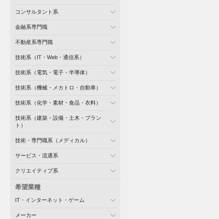
コンサルタント系
金融系専門職
不動産系専門職
技術系（IT・Web・通信系）
技術系（電気・電子・半導体）
技術系（機械・メカトロ・自動車）
技術系（化学・素材・食品・衣料）
技術系（建築・設備・土木・プラン
ト）
技術・専門職系（メディカル）
サービス・流通系
クリエイティブ系
希望業種
IT・インターネット・ゲーム
メーカー