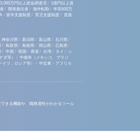
/
3,000万円以上資金調達済
1億円以上資
/
/
/
者
開発責任者
海外転勤
年収600万
/
/
BA・留学支援制度
育児支援制度
直接
/
/
/
/
神奈川県
新潟県
富山県
石川県
/
/
/
/
/
県
鳥取県
島根県
岡山県
広島県
/
/
/
/
/
/
県
中国
韓国
香港
台湾
タイ
シ
/
ナダ等）
中南米（メキシコ、ブラジ
/
ドイツ、ロシア等）
中近東・アフリカ
定できる機能や、職務適性がわかるツール