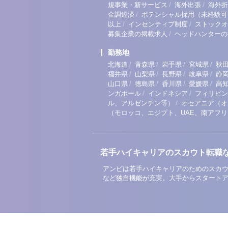
/
/
規事業・新サービス
海外出張
海外折
/
金調達済
ポテンシャル採用（未経験可
/
/
以上
インセンティブ制度
ストックオ
/
募集企業の掲載求人
ヘッドハンターの
勤務地
/
/
/
/
北海道
青森県
岩手県
宮城県
秋
/
/
/
/
福井県
山梨県
長野県
岐阜県
静
/
/
/
/
山口県
徳島県
香川県
愛媛県
高
/
/
ンガポール
インドネシア
フィリピン
/
ル、アルゼンチン等）
オセアニア（オ
（モロッコ、エジプト、UAE、南アフ
若手ハイキャリアのスカウト転職
アンビは若手ハイキャリアのためのスカウ
など独自機能が充実。大手からスタート