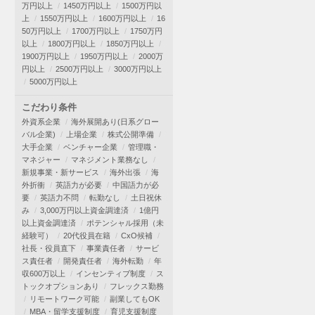
万円以上
1450万円以上
1500万円以
上
1550万円以上
1600万円以上
16
50万円以上
1700万円以上
1750万円
以上
1800万円以上
1850万円以上
1900万円以上
1950万円以上
2000万
円以上
2500万円以上
3000万円以上
5000万円以上
こだわり条件
外資系企業
海外展開あり(日系グロー
バル企業)
上場企業
株式公開準備
大手企業
ベンチャー企業
管理職・
マネジャー
マネジメント業務なし
新規事業・新サービス
海外出張
海
外折衝
英語力が必要
中国語力が必
要
英語力不問
転勤なし
土日祝休
み
3,000万円以上資金調達済
1億円
以上資金調達済
ポテンシャル採用（未
経験可）
20代役員在籍
CxO候補
社長・役員直下
事業責任者
サービ
ス責任者
開発責任者
海外転勤
年
収600万以上
インセンティブ制度
ス
トックオプションあり
フレックス勤務
リモートワーク可能
副業してもOK
MBA・留学支援制度
育児支援制度