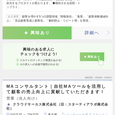
担当するプロダクトが変わります。 ◆期待される役割 - ト
ップライ…
顧客を増やす5つの課題領域「情報発信」「集客」「顧客体験価値向
会社概要
上」「見込顧客育成と顧客化」「解約防止・リピート増」を実現…
興味あり
詳細へ
興味のある求人に
チェックをつけよう!
興味あり
スカウトのマッチング精度があがる!
その求人への合格可能性がわかる!
掲載期間
26/08/06～26/08/19
MAコンサルタント｜自社MAツールを活用し
て顧客の売上向上に貢献していただきます！
営業（法人向け）
クラウドサーカス株式会社（旧：スターティアラボ株式会
社）
500万円 ～ 799万円
東京都
ベンチャー企業
マネジメン