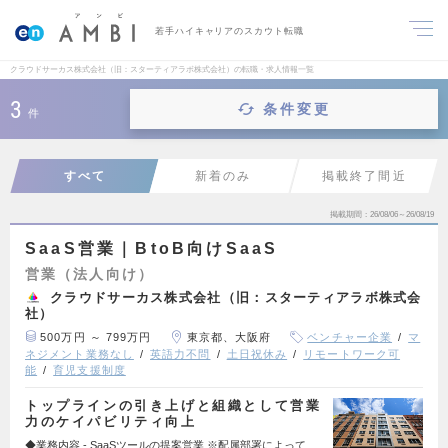
若手ハイキャリアのスカウト転職
クラウドサーカス株式会社（旧：スターティアラボ株式会社）の転職・求人情報一覧
3
条件変更
件
すべて
新着のみ
掲載終了間近
掲載期間
26/08/06～26/08/19
SaaS営業｜BtoB向けSaaS
営業（法人向け）
クラウドサーカス株式会社（旧：スターティアラボ株式会
社）
500万円 ～ 799万円
東京都、大阪府
ベンチャー企業
マ
ネジメント業務なし
英語力不問
土日祝休み
リモートワーク可
能
育児支援制度
トップラインの引き上げと組織として営業
力のケイパビリティ向上
◆業務内容 - SaaSツールの提案営業 ※配属部署によって、