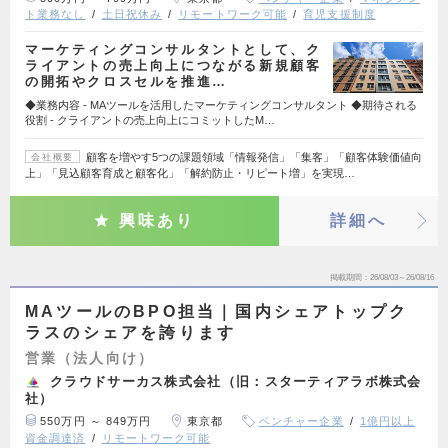
ト業務なし
土日祝休み
リモートワーク可能
育児支援制度
マーケティングコンサルタントとして、ク
ライアントの売上向上につながる新規顧客
の開拓やクロスセルを推進…
◆業務内容 - MAツールを活用したマーケティングコンサルタント ◆期待される
役割 - クライアントの売上向上にコミットしたM…
顧客を増やす5つの課題領域「情報発信」「集客」「顧客体験価値向
会社概要
上」「見込顧客育成と顧客化」「解約防止・リピート増」を実現…
興味あり
詳細へ
掲載期間
26/08/03～26/08/16
MAツールのBPO担当｜国内シェアトップク
ラスのシェアを誇ります
営業（法人向け）
クラウドサーカス株式会社（旧：スターティアラボ株式会
社）
550万円 ～ 849万円
東京都
ベンチャー企業
1億円以上
資金調達済
リモートワーク可能