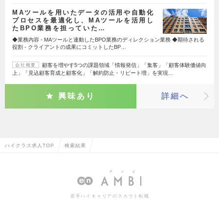
MAツールを用いたデータの活用や自動化
プロセスを最適化し、MAツールを活用し
たBPO業務を担っていた…
◆業務内容 - MAツールと連動したBPO業務のディレクション業務 ◆期待される
役割 - クライアントの成果にコミットしたBP…
顧客を増やす5つの課題領域「情報発信」「集客」「顧客体験価値向
会社概要
上」「見込顧客育成と顧客化」「解約防止・リピート増」を実現…
興味あり
詳細へ
ハイクラス求人TOP
検索結果
若手ハイキャリアのスカウト転職