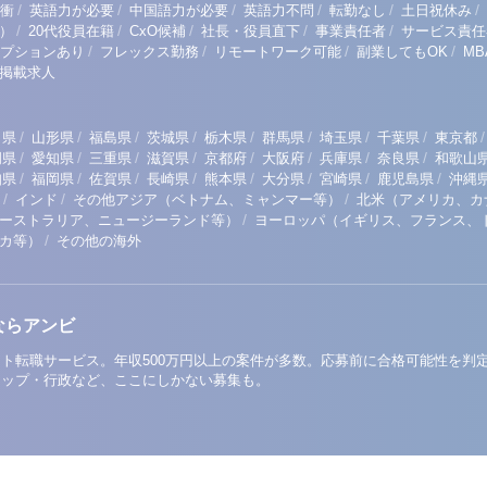
/
/
/
/
/
/
衝
英語力が必要
中国語力が必要
英語力不問
転勤なし
土日祝休み
/
/
/
/
/
）
20代役員在籍
CxO候補
社長・役員直下
事業責任者
サービス責任
/
/
/
/
プションあり
フレックス勤務
リモートワーク可能
副業してもOK
M
掲載求人
/
/
/
/
/
/
/
/
/
田県
山形県
福島県
茨城県
栃木県
群馬県
埼玉県
千葉県
東京都
/
/
/
/
/
/
/
/
岡県
愛知県
三重県
滋賀県
京都府
大阪府
兵庫県
奈良県
和歌山
/
/
/
/
/
/
/
/
知県
福岡県
佐賀県
長崎県
熊本県
大分県
宮崎県
鹿児島県
沖縄
/
/
/
インド
その他アジア（ベトナム、ミャンマー等）
北米（アメリカ、カ
/
ーストラリア、ニュージーランド等）
ヨーロッパ（イギリス、フランス、
/
リカ等）
その他の海外
ならアンビ
ト転職サービス。年収500万円以上の案件が多数。応募前に合格可能性を判
アップ・行政など、ここにしかない募集も。