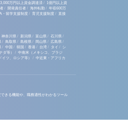
/
3,000万円以上資金調達済
1億円以上資
/
/
/
者
開発責任者
海外転勤
年収600万
/
/
BA・留学支援制度
育児支援制度
直接
/
/
/
/
神奈川県
新潟県
富山県
石川県
/
/
/
/
/
県
鳥取県
島根県
岡山県
広島県
/
/
/
/
/
/
県
中国
韓国
香港
台湾
タイ
シ
/
ナダ等）
中南米（メキシコ、ブラジ
/
ドイツ、ロシア等）
中近東・アフリカ
定できる機能や、職務適性がわかるツール