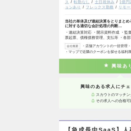
ス
転勤なし
土日祝休み
1億円
ョンあり
フレックス勤務
リモー
当社の単体及び連結決算をとりまとめ
に対する適切な会計処理の判断…
・連結決算対応 ・開示資料作成 ・監査
票起票、債権債務管理、支払等 ・各
・店舗アカウントの一括管理・
会社概要
・マップで近隣のクーポンを探せる福利
興味あ
興味のある求人にチェ
スカウトのマッチン
その求人への合格可
【急成長中SaaS】