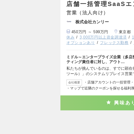
店舗一括管理SaaS
営業（法人向け）
株式会社カンリー
450万円 ～ 599万円
東京都
休み
3,000万円以上資金調達済
オプションあり
フレックス勤務
ミドル～エンタープライズ企業（多店
ティング責任者に対し、アウト…
私たちが挑んでいるのは、すでに顕在化し
ツール）」のシステムリプレイス営業
・店舗アカウントの一括管理・
会社概要
・マップで近隣のクーポンを探せる福利
興味あ