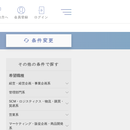
の方へ
会員登録
ログイン
条件変更
その他の条件で探す
希望職種
経営・経営企画・事業企画系
管理部門系
SCM・ロジスティクス・物流・購買・
貿易系
営業系
マーケティング・販促企画・商品開発
系