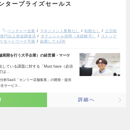
エンタープライズセールス
ベンチャー企業
マネジメント業務なし
転勤なし
土日祝
1億円以上資金調達済
ポテンシャル採用（未経験可）
ストック
リモートワーク可能
副業してもOK
舗展開を行う大手企業）の経営層・マーケ
ている課題に対する「Must have（必須
では…
分析SaaS「カンリー店舗集客」の開発・提供
厚生サービス…
り
詳細へ