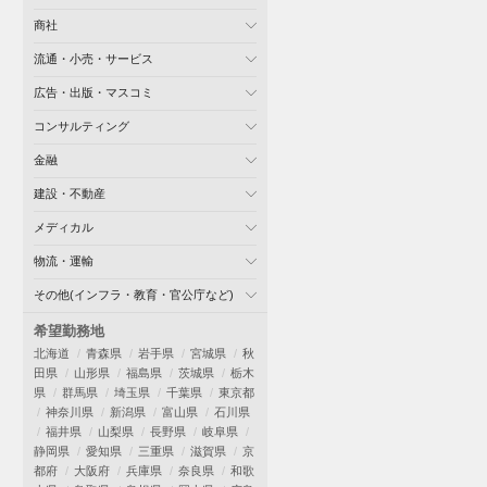
商社
流通・小売・サービス
広告・出版・マスコミ
コンサルティング
金融
建設・不動産
メディカル
物流・運輸
その他(インフラ・教育・官公庁など)
希望勤務地
北海道
青森県
岩手県
宮城県
秋
田県
山形県
福島県
茨城県
栃木
県
群馬県
埼玉県
千葉県
東京都
神奈川県
新潟県
富山県
石川県
福井県
山梨県
長野県
岐阜県
静岡県
愛知県
三重県
滋賀県
京
都府
大阪府
兵庫県
奈良県
和歌