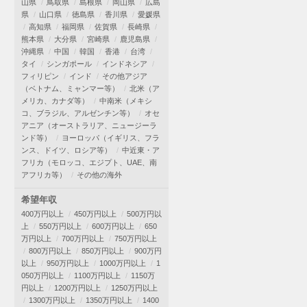
山県
鳥取県
島根県
岡山県
広島
県
山口県
徳島県
香川県
愛媛県
高知県
福岡県
佐賀県
長崎県
熊本県
大分県
宮崎県
鹿児島県
沖縄県
中国
韓国
香港
台湾
タイ
シンガポール
インドネシア
フィリピン
インド
その他アジア
（ベトナム、ミャンマー等）
北米（ア
メリカ、カナダ等）
中南米（メキシ
コ、ブラジル、アルゼンチン等）
オセ
アニア（オーストラリア、ニュージーラ
ンド等）
ヨーロッパ（イギリス、フラ
ンス、ドイツ、ロシア等）
中近東・ア
フリカ（モロッコ、エジプト、UAE、南
アフリカ等）
その他の海外
希望年収
400万円以上
450万円以上
500万円以
上
550万円以上
600万円以上
650
万円以上
700万円以上
750万円以上
800万円以上
850万円以上
900万円
以上
950万円以上
1000万円以上
1
050万円以上
1100万円以上
1150万
円以上
1200万円以上
1250万円以上
1300万円以上
1350万円以上
1400