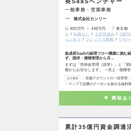
長SaaSベンチャー
一般事務・営業事務
株式会社カンリー
400万円 ～ 449万円
東京都
ス
転勤なし
土日祝休み
1億円
ョンあり
フレックス勤務
リモー
急成長SaaSの経理フロー構築に挑む
ず、請求・債権管理から月…
まずは「売掛金管理（請求）」と「契
務からお任せします。 ＜売上・債権
・店舗アカウントの一括管理・
会社概要
・マップで近隣のクーポンを探せる福利
興味あ
累計35億円資金調達