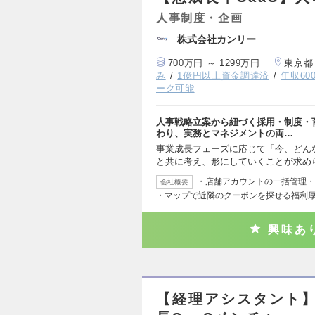
人事制度・企画
株式会社カンリー
700万円 ～ 1299万円
東京都
み
1億円以上資金調達済
年収60
ーク可能
人事戦略立案から紐づく採用・制度・
わり、実務とマネジメントの両…
事業成長フェーズに応じて「今、どん
と共に考え、形にしていくことが求め
・店舗アカウントの一括管理・
会社概要
・マップで近隣のクーポンを探せる福利
興味あ
【経理アシスタント】