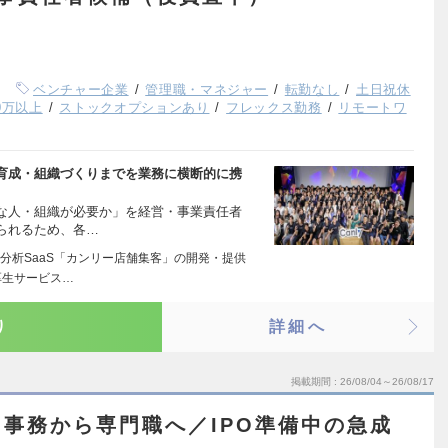
ベンチャー企業
管理職・マネジャー
転勤なし
土日祝休
0万以上
ストックオプションあり
フレックス勤務
リモートワ
育成・組織づくりまでを業務に横断的に携
な人・組織が必要か」を経営・事業責任者
られるため、各…
分析SaaS「カンリー店舗集客」の開発・提供
厚生サービス…
り
詳細へ
掲載期間
26/08/04～26/08/17
事務から専門職へ／IPO準備中の急成