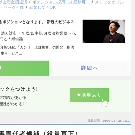
以上資金調達済
ポテンシャル採用（未経験可）
ストックオプシ
トワーク可能
副業してもOK
るポジションとなります。 新規のビジネス
法人対応 ・年次/四半期/月次決算業務 ・伝
部門との経理論…
分析SaaS「カンリー店舗集客」の開発・提供
厚生サービス…
り
詳細へ
ックをつけよう!
興味あり
グ精度があがる!
能性がわかる!
掲載期間
26/08/04～26/08/17
人事責任者候補（役員直下）