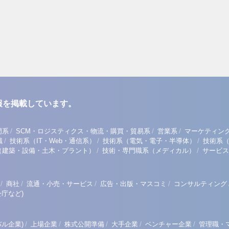
報を掲載しています。
/
/
/
門系
SCM・ロジスティクス・物流・購買・貿易系
営業系
マーケティン
/
/
/
職
技術系（IT・Web・通信系）
技術系（電気・電子・半導体）
技術系
/
/
（建築・設備・土木・プラント）
技術・専門職系（メディカル）
サービス
/
/
/
/
商社
流通・小売・サービス
広告・出版・マスコミ
コンサルティング
庁など)
/
/
/
/
/
ル企業)
上場企業
株式公開準備
大手企業
ベンチャー企業
管理職・