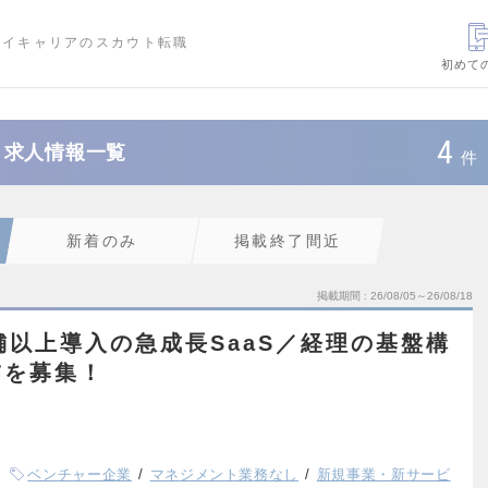
ハイキャリアのスカウト転職
初めて
4
・求人情報一覧
件
新着のみ
掲載終了間近
掲載期間
26/08/05～26/08/18
舗以上導入の急成長SaaS／経理の基盤構
補を募集！
ベンチャー企業
マネジメント業務なし
新規事業・新サービ