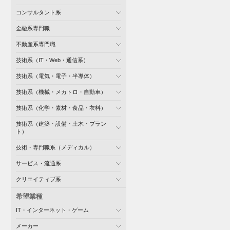
コンサルタント系
金融系専門職
不動産系専門職
技術系（IT・Web・通信系）
技術系（電気・電子・半導体）
技術系（機械・メカトロ・自動車）
技術系（化学・素材・食品・衣料）
技術系（建築・設備・土木・プラン
ト）
技術・専門職系（メディカル）
サービス・流通系
クリエイティブ系
希望業種
IT・インターネット・ゲーム
メーカー