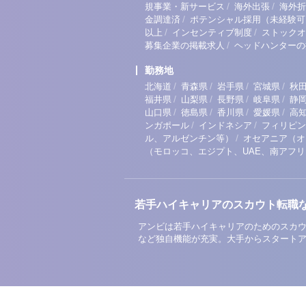
/
/
規事業・新サービス
海外出張
海外折
/
金調達済
ポテンシャル採用（未経験可
/
/
以上
インセンティブ制度
ストックオ
/
募集企業の掲載求人
ヘッドハンターの
勤務地
/
/
/
/
北海道
青森県
岩手県
宮城県
秋
/
/
/
/
福井県
山梨県
長野県
岐阜県
静
/
/
/
/
山口県
徳島県
香川県
愛媛県
高
/
/
ンガポール
インドネシア
フィリピン
/
ル、アルゼンチン等）
オセアニア（オ
（モロッコ、エジプト、UAE、南アフ
若手ハイキャリアのスカウト転職
アンビは若手ハイキャリアのためのスカウ
など独自機能が充実。大手からスタート