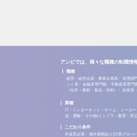
アンビでは、様々な職種の転職情
職種
/
経営・経営企画・事業企画系
管理部
/
/
ント系
金融系専門職
不動産系専門
/
（化学・素材・食品・衣料）
技術系
業種
/
IT・インターネット・ゲーム
メーカー
/
流・運輸
その他(インフラ・教育・官公
こだわり条件
/
外資系企業
海外展開あり(日系グローバ