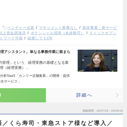
ベンチャー企業
マネジメント業務なし
新規事業・新サービ
以上資金調達済
ポテンシャル採用（未経験可）
ストックオプシ
トワーク可能
副業してもOK
経理アシスタント。単なる事務作業に留まら
約管理」という、経理実務の基礎となる業
管理（経理実務）…
分析SaaS「カンリー店舗集客」の開発・提供
厚生サービス…
り
詳細へ
掲載期間
26/07/28～26/08/10
済／くら寿司・東急ストア様など導入／