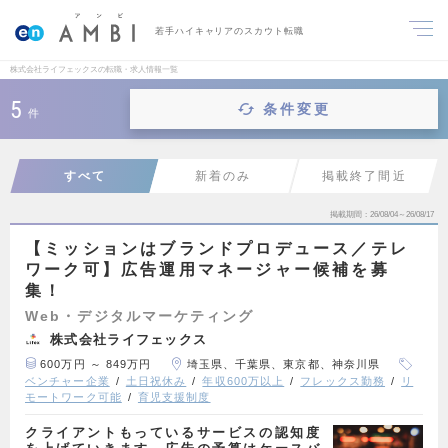
若手ハイキャリアのスカウト転職
株式会社ライフェックスの転職・求人情報一覧
5
条件変更
件
すべて
新着のみ
掲載終了間近
掲載期間
26/08/04～26/08/17
【ミッションはブランドプロデュース／テレ
ワーク可】広告運用マネージャー候補を募
集！
Web・デジタルマーケティング
株式会社ライフェックス
600万円 ～ 849万円
埼玉県、千葉県、東京都、神奈川県
ベンチャー企業
土日祝休み
年収600万以上
フレックス勤務
リ
モートワーク可能
育児支援制度
クライアントもっているサービスの認知度