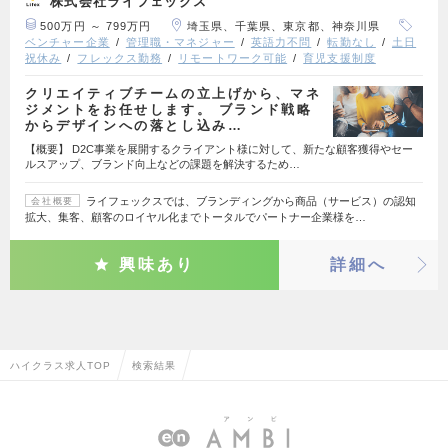
株式会社ライフェックス
500万円 ～ 799万円
埼玉県、千葉県、東京都、神奈川県
ベンチャー企業
管理職・マネジャー
英語力不問
転勤なし
土日
祝休み
フレックス勤務
リモートワーク可能
育児支援制度
クリエイティブチームの立上げから、マネ
ジメントをお任せします。 ブランド戦略
からデザインへの落とし込み…
【概要】 D2C事業を展開するクライアント様に対して、新たな顧客獲得やセー
ルスアップ、ブランド向上などの課題を解決するため…
ライフェックスでは、ブランディングから商品（サービス）の認知
会社概要
拡大、集客、顧客のロイヤル化までトータルでパートナー企業様を…
興味あり
詳細へ
ハイクラス求人TOP
検索結果