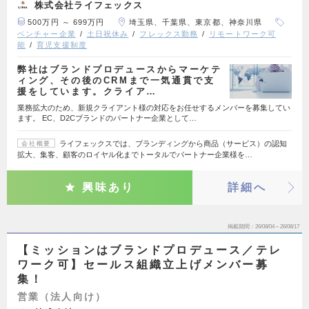
株式会社ライフェックス
500万円 ～ 699万円
埼玉県、千葉県、東京都、神奈川県
ベンチャー企業
土日祝休み
フレックス勤務
リモートワーク可
能
育児支援制度
弊社はブランドプロデュースからマーケテ
ィング、その後のCRMまで一気通貫で支
援をしています。クライア…
業務拡大のため、新規クライアント様の対応をお任せするメンバーを募集してい
ます。 EC、D2Cブランドのパートナー企業として…
ライフェックスでは、ブランディングから商品（サービス）の認知
会社概要
拡大、集客、顧客のロイヤル化までトータルでパートナー企業様を…
興味あり
詳細へ
掲載期間
26/08/04～26/08/17
【ミッションはブランドプロデュース／テレ
ワーク可】セールス組織立上げメンバー募
集！
営業（法人向け）