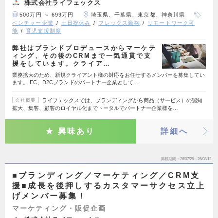
株式会社ライフェックス
500万円 ～ 699万円
埼玉県、千葉県、東京都、神奈川県
ベンチャー企業
土日祝休み
フレックス勤務
リモートワーク可
能
育児支援制度
弊社はブランドプロデュースからマーケテ
ィング、その後のCRMまで一気通貫で支
援をしています。クライア…
業務拡大のため、新規クライアント様の対応をお任せするメンバーを募集してい
ます。 EC、D2Cブランドのパートナー企業として…
ライフェックスでは、ブランディングから商品（サービス）の認知
会社概要
拡大、集客、顧客のロイヤル化までトータルでパートナー企業様を…
興味あり
詳細へ
掲載期間
26/07/25～26/08/12
■ブランディング／マーケティング／CRM支
援■成長を後押しするカスタマーサクセス立上
げメンバー募集！
マーケティング・販促企画