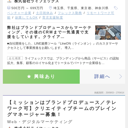
株式会社ライフェックス
500万円 ～ 699万円
埼玉県、千葉県、東京都、神奈川県
ベンチャー企業
土日祝休み
フレックス勤務
リモートワーク可
能
副業してもOK
育児支援制度
弊社はブランドプロデュースからマーケテ
ィング、その後のCRMまで一気通貫で支
援をしています。クライア…
■自社開発をした、LINE連携ツール『LIneON（ラインオン）』のカスタマーサ
クセスとして事業推進をお願いします。 導入…
ライフェックスでは、ブランディングから商品（サービス）の認知
会社概要
拡大、集客、顧客のロイヤル化までトータルでパートナー企業様を…
興味あり
詳細へ
掲載期間
25/09/03～27/04/14
【ミッションはブランドプロデュース／テレ
ワーク可】クリエイティブチームのプレイン
グマネージャー募集！
Web・デジタルマーケティング