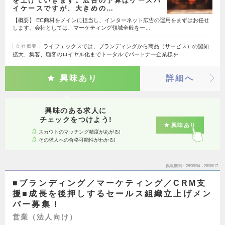
を上げていきます。広告の予算はケースバ
イケースですが、大きめの…
【概要】 EC商材をメインに担当し、インターネット広告の運用をまずはお任せ
します。会社としては、マーケティング領域全般を一…
ライフェックスでは、ブランディングから商品（サービス）の認知
会社概要
拡大、集客、顧客のロイヤル化までトータルでパートナー企業様を…
興味あり
詳細へ
興味のある求人に
チェックをつけよう!
興味あり
スカウトのマッチング精度があがる!
その求人への合格可能性がわかる!
掲載期間
26/08/04～26/08/17
■ブランディング／マーケティング／CRM支
援■成長を後押しするセールス組織立上げメン
バー募集！
営業（法人向け）