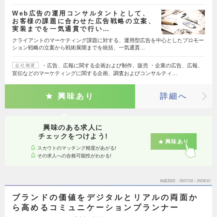
Web広告の運用コンサルタントとして、
お客様の課題に合わせた広告戦略の立案、
実装までを一気通貫で行い…
クライアントのマーケティング課題に対する、運用型広告を中心としたプロモー
ション戦略の立案から戦術展開までを統括、一気通貫…
・広告、広報に関する企画および制作、販売 ・企業の広告、広報、
会社概要
宣伝などのマーケティングに関する企画、調査およびコンサルティ…
興味あり
詳細へ
興味のある求人に
チェックをつけよう!
興味あり
スカウトのマッチング精度があがる!
その求人への合格可能性がわかる!
掲載期間
26/07/28～26/08/10
ブランドの価値をデジタルとリアルの両面か
ら高めるコミュニケーションプランナー