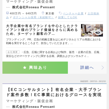
マーケティング・販促企画
株式会社Roseau Pensant
400万円 ～ 649万円
東京都
ベンチャー企業
土日祝休
み
ポテンシャル採用（未経験可）
副業してもOK
大手企業や有名ブランドを中心としたクラ
イアント様のブランド価値をさらに高める
ため、ターゲット顧客のア…
ブランディング、PR、広告の戦略立案をはじめデジタルとリアル両面における
戦略を実行するところまで、担当していただきます。…
・広告、広報に関する企画および制作、販売 ・企業の広告、広報、
会社概要
宣伝などのマーケティングに関する企画、調査およびコンサルティ…
興味あり
詳細へ
掲載期間
26/07/16～26/12/16
【ECコンサルタント】有名企業・大手ブラン
ド案件多数！EC事業におけるグロースを実現
マーケティング・販促企画
株式会社Roseau Pensant