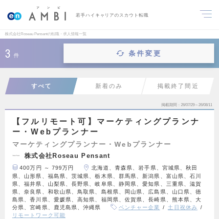
若手ハイキャリアのスカウト転職
株式会社Roseau Pensantの転職・求人情報一覧
3
条件変更
件
すべて
新着のみ
掲載終了間近
掲載期間
26/07/29～26/08/11
【フルリモート可】マーケティングプランナ
ー・Webプランナー
マーケティングプランナー・Webプランナー
株式会社Roseau Pensant
400万円 ～ 799万円
北海道、青森県、岩手県、宮城県、秋田
県、山形県、福島県、茨城県、栃木県、群馬県、新潟県、富山県、石川
県、福井県、山梨県、長野県、岐阜県、静岡県、愛知県、三重県、滋賀
県、奈良県、和歌山県、鳥取県、島根県、岡山県、広島県、山口県、徳
島県、香川県、愛媛県、高知県、福岡県、佐賀県、長崎県、熊本県、大
分県、宮崎県、鹿児島県、沖縄県
ベンチャー企業
土日祝休み
リモートワーク可能