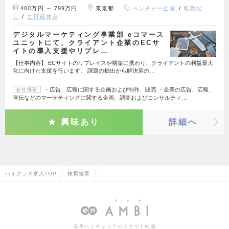
400万円 ～ 799万円
東京都
ベンチャー企業
転勤な
し
土日祝休み
デジタルマーケティング事業部 eコマース
ユニットにて、クライアント企業のECサ
イトの導入支援やリプレ…
【仕事内容】 ECサイトのリプレイスや構築に携わり、クライアントの利益最大
化に向けた支援を行います。 課題の抽出から解決策の…
・広告、広報に関する企画および制作、販売 ・企業の広告、広報、
会社概要
宣伝などのマーケティングに関する企画、調査およびコンサルティ…
興味あり
詳細へ
ハイクラス求人TOP
検索結果
若手ハイキャリアのスカウト転職