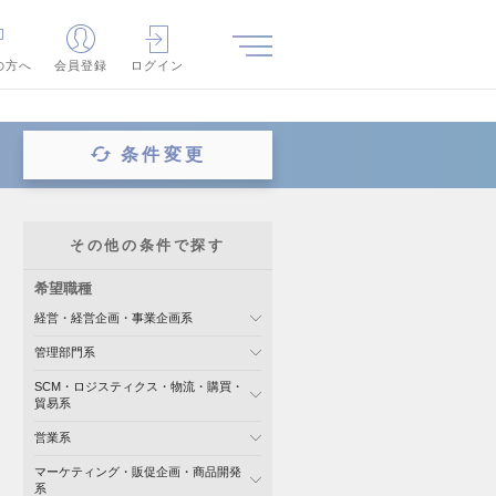
の方へ
会員登録
ログイン
条件変更
その他の条件で探す
希望職種
経営・経営企画・事業企画系
管理部門系
SCM・ロジスティクス・物流・購買・
貿易系
営業系
マーケティング・販促企画・商品開発
系