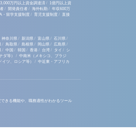
/
3,000万円以上資金調達済
1億円以上資
/
/
/
者
開発責任者
海外転勤
年収600万
/
/
BA・留学支援制度
育児支援制度
直接
/
/
/
/
神奈川県
新潟県
富山県
石川県
/
/
/
/
/
県
鳥取県
島根県
岡山県
広島県
/
/
/
/
/
/
県
中国
韓国
香港
台湾
タイ
シ
/
ナダ等）
中南米（メキシコ、ブラジ
/
ドイツ、ロシア等）
中近東・アフリカ
定できる機能や、職務適性がわかるツール