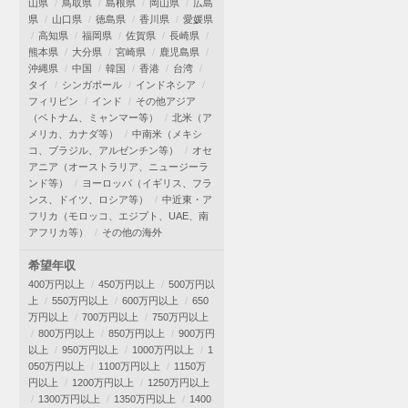
山県
鳥取県
島根県
岡山県
広島
県
山口県
徳島県
香川県
愛媛県
高知県
福岡県
佐賀県
長崎県
熊本県
大分県
宮崎県
鹿児島県
沖縄県
中国
韓国
香港
台湾
タイ
シンガポール
インドネシア
フィリピン
インド
その他アジア
（ベトナム、ミャンマー等）
北米（ア
メリカ、カナダ等）
中南米（メキシ
コ、ブラジル、アルゼンチン等）
オセ
アニア（オーストラリア、ニュージーラ
ンド等）
ヨーロッパ（イギリス、フラ
ンス、ドイツ、ロシア等）
中近東・ア
フリカ（モロッコ、エジプト、UAE、南
アフリカ等）
その他の海外
希望年収
400万円以上
450万円以上
500万円以
上
550万円以上
600万円以上
650
万円以上
700万円以上
750万円以上
800万円以上
850万円以上
900万円
以上
950万円以上
1000万円以上
1
050万円以上
1100万円以上
1150万
円以上
1200万円以上
1250万円以上
1300万円以上
1350万円以上
1400