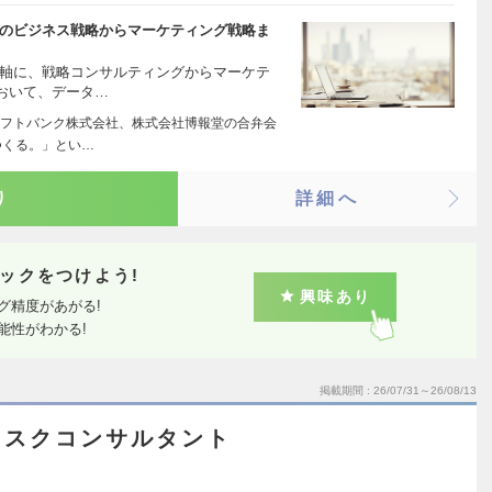
客のビジネス戦略からマーケティング戦略ま
を軸に、戦略コンサルティングからマーケテ
おいて、データ…
フトバンク株式会社、株式会社博報堂の合弁会
つくる。」とい…
り
詳細へ
ックをつけよう!
興味あり
グ精度があがる!
能性がわかる!
掲載期間
26/07/31～26/08/13
リスクコンサルタント