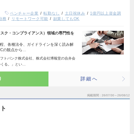
ベンチャー企業
転勤なし
土日祝休み
1億円以上資金調
勤務
リモートワーク可能
副業してもOK
リスク・コンプライアンス）領域の専門性を
規程、各種法令、ガイドラインを深く読み解
RCの観点から…
フトバンク株式会社、株式会社博報堂の合弁会
つくる。」とい…
り
詳細へ
掲載期間
26/07/30～26/08/12
ント