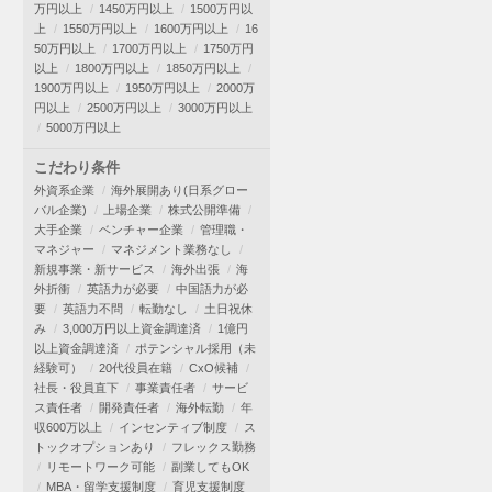
万円以上
1450万円以上
1500万円以
上
1550万円以上
1600万円以上
16
50万円以上
1700万円以上
1750万円
以上
1800万円以上
1850万円以上
1900万円以上
1950万円以上
2000万
円以上
2500万円以上
3000万円以上
5000万円以上
こだわり条件
外資系企業
海外展開あり(日系グロー
バル企業)
上場企業
株式公開準備
大手企業
ベンチャー企業
管理職・
マネジャー
マネジメント業務なし
新規事業・新サービス
海外出張
海
外折衝
英語力が必要
中国語力が必
要
英語力不問
転勤なし
土日祝休
み
3,000万円以上資金調達済
1億円
以上資金調達済
ポテンシャル採用（未
経験可）
20代役員在籍
CxO候補
社長・役員直下
事業責任者
サービ
ス責任者
開発責任者
海外転勤
年
収600万以上
インセンティブ制度
ス
トックオプションあり
フレックス勤務
リモートワーク可能
副業してもOK
MBA・留学支援制度
育児支援制度