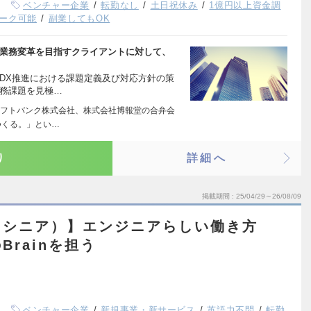
ベンチャー企業
転勤なし
土日祝休み
1億円以上資金調
ーク可能
副業してもOK
た業務変革を目指すクライアントに対して、
DX推進における課題定義及び対応方針の策
業務課題を見極…
フトバンク株式会社、株式会社博報堂の合弁会
つくる。」とい…
り
詳細へ
掲載期間
25/04/29～26/08/09
（シニア）】エンジニアらしい働き方
rainを担う
ベンチャー企業
新規事業・新サービス
英語力不問
転勤