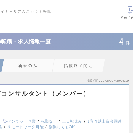
ハイキャリアのスカウト転職
初めて
4
の転職・求人情報一覧
件
新着のみ
掲載終了間近
掲載期間
26/08/06～26/08/19
グコンサルタント（メンバー）
ベンチャー企業
転勤なし
土日祝休み
1億円以上資金調達
務
リモートワーク可能
副業してもOK