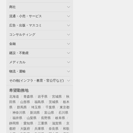
商社
流通・小売・サービス
広告・出版・マスコミ
コンサルティング
金融
建設・不動産
メディカル
物流・運輸
その他(インフラ・教育・官公庁など)
希望勤務地
北海道
青森県
岩手県
宮城県
秋
田県
山形県
福島県
茨城県
栃木
県
群馬県
埼玉県
千葉県
東京都
神奈川県
新潟県
富山県
石川県
福井県
山梨県
長野県
岐阜県
静岡県
愛知県
三重県
滋賀県
京
都府
大阪府
兵庫県
奈良県
和歌