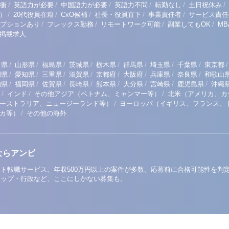
/
/
/
/
/
/
衝
英語力が必要
中国語力が必要
英語力不問
転勤なし
土日祝休み
/
/
/
/
/
）
20代役員在籍
CxO候補
社長・役員直下
事業責任者
サービス責任
/
/
/
/
プションあり
フレックス勤務
リモートワーク可能
副業してもOK
M
掲載求人
/
/
/
/
/
/
/
/
/
田県
山形県
福島県
茨城県
栃木県
群馬県
埼玉県
千葉県
東京都
/
/
/
/
/
/
/
/
岡県
愛知県
三重県
滋賀県
京都府
大阪府
兵庫県
奈良県
和歌山
/
/
/
/
/
/
/
/
知県
福岡県
佐賀県
長崎県
熊本県
大分県
宮崎県
鹿児島県
沖縄
/
/
/
インド
その他アジア（ベトナム、ミャンマー等）
北米（アメリカ、カ
/
ーストラリア、ニュージーランド等）
ヨーロッパ（イギリス、フランス、
/
リカ等）
その他の海外
ならアンビ
ト転職サービス。年収500万円以上の案件が多数。応募前に合格可能性を判
アップ・行政など、ここにしかない募集も。