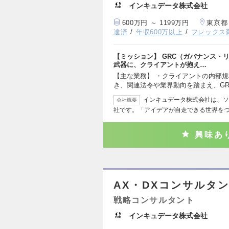
インキュデータ株式会社
600万円 ～ 1199万円
東京都
達済
年収600万以上
フレックス
【ミッション】 GRC（ガバナンス・
武器に、クライアントが抱え…
【主な業務】 ・クライアントの内部
き、関連法令や業界動向を踏まえ、G
インキュデータ株式会社は、ソ
会社概要
社です。「アイデアが自走できる世界を
興味あ
AX・DXコンサルタ
戦略コンサルタント
インキュデータ株式会社