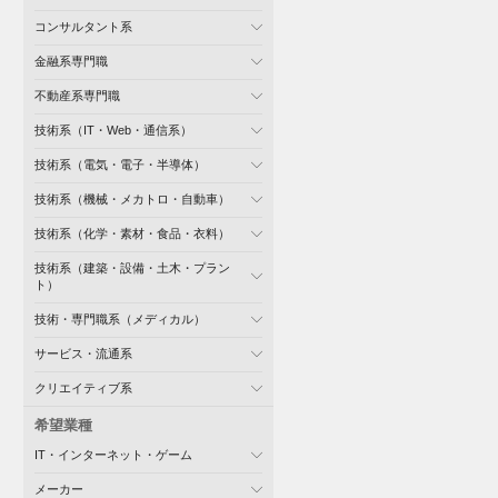
コンサルタント系
金融系専門職
不動産系専門職
技術系（IT・Web・通信系）
技術系（電気・電子・半導体）
技術系（機械・メカトロ・自動車）
技術系（化学・素材・食品・衣料）
技術系（建築・設備・土木・プラン
ト）
技術・専門職系（メディカル）
サービス・流通系
クリエイティブ系
希望業種
IT・インターネット・ゲーム
メーカー