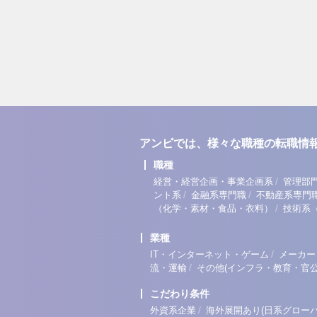
アンビでは、様々な職種の転職情
職種
/
経営・経営企画・事業企画系
管理部
/
/
ント系
金融系専門職
不動産系専門
/
（化学・素材・食品・衣料）
技術系
業種
/
IT・インターネット・ゲーム
メーカー
/
流・運輸
その他(インフラ・教育・官公
こだわり条件
/
外資系企業
海外展開あり(日系グローバ