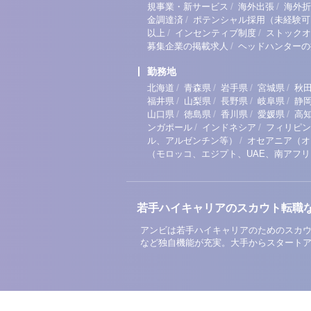
/
/
規事業・新サービス
海外出張
海外折
/
金調達済
ポテンシャル採用（未経験可
/
/
以上
インセンティブ制度
ストックオ
/
募集企業の掲載求人
ヘッドハンターの
勤務地
/
/
/
/
北海道
青森県
岩手県
宮城県
秋
/
/
/
/
福井県
山梨県
長野県
岐阜県
静
/
/
/
/
山口県
徳島県
香川県
愛媛県
高
/
/
ンガポール
インドネシア
フィリピン
/
ル、アルゼンチン等）
オセアニア（オ
（モロッコ、エジプト、UAE、南アフ
若手ハイキャリアのスカウト転職
アンビは若手ハイキャリアのためのスカウ
など独自機能が充実。大手からスタート