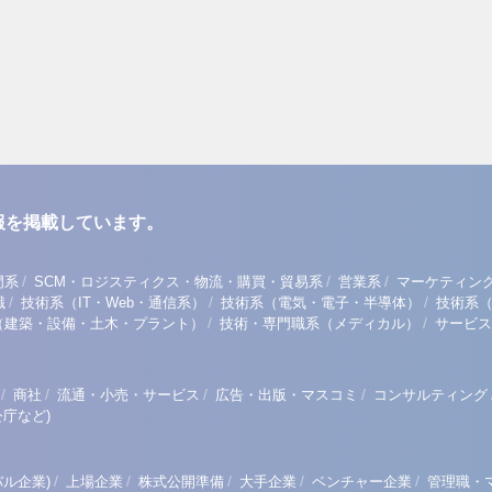
報を掲載しています。
/
/
/
門系
SCM・ロジスティクス・物流・購買・貿易系
営業系
マーケティン
/
/
/
職
技術系（IT・Web・通信系）
技術系（電気・電子・半導体）
技術系
/
/
（建築・設備・土木・プラント）
技術・専門職系（メディカル）
サービス
/
/
/
/
商社
流通・小売・サービス
広告・出版・マスコミ
コンサルティング
庁など)
/
/
/
/
/
ル企業)
上場企業
株式公開準備
大手企業
ベンチャー企業
管理職・