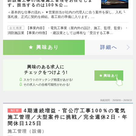
防設備工事の現場施工管理をお任せしま
す。担当するのは100％公…
＜基本的な仕事の流れ＞ ▼営業担当が社内の代理人に合う案件を探し、入札 └
落札後、正式に契約を締結。着工前の準備に入ります。…
【事業内容】 ・電気工事業（屋内外の設計、施工、監理、監督） ・
会社概要
消防施設業 【事業の特徴】 ・建設業としては稀有な「受注する工事…
興味あり
詳細へ
興味のある求人に
チェックをつけよう!
興味あり
スカウトのマッチング精度があがる!
その求人への合格可能性がわかる!
掲載期間
26/08/06～26/08/19
4期連続増益・官公庁工事100％の電気
NEW
施工管理／大型案件に挑戦／完全週休2日・年
間休日125日
施工管理（設備）