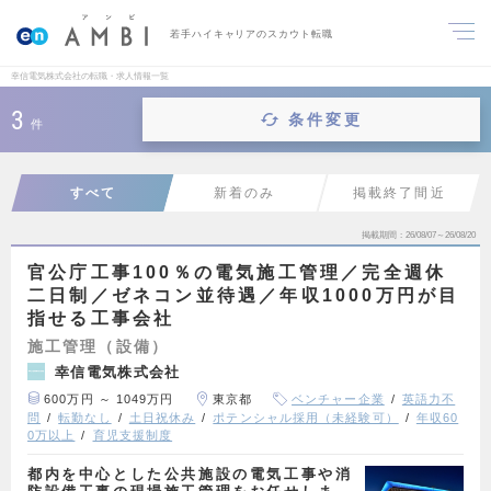
若手ハイキャリアのスカウト転職
幸信電気株式会社の転職・求人情報一覧
3
条件変更
件
すべて
新着のみ
掲載終了間近
掲載期間
26/08/07～26/08/20
官公庁工事100％の電気施工管理／完全週休
二日制／ゼネコン並待遇／年収1000万円が目
指せる工事会社
施工管理（設備）
幸信電気株式会社
600万円 ～ 1049万円
東京都
ベンチャー企業
英語力不
問
転勤なし
土日祝休み
ポテンシャル採用（未経験可）
年収60
0万以上
育児支援制度
都内を中心とした公共施設の電気工事や消