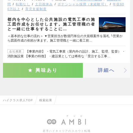
問
転勤なし
土日祝休み
ポテンシャル採用（未経験可）
年収60
0万以上
育児支援制度
都内を中心とした公共施設の電気工事の施
工図作成をお任せします。施工管理職の者
と一緒に仕事をすることに…
＜基本的な仕事の流れ＞ ▼営業担当が数億円単位の大規模案件を落札 └営業か
ら図面作成の依頼が来ます。施工管理職と一緒に着工前…
【事業内容】 ・電気工事業（屋内外の設計、施工、監理、監督） ・
会社概要
消防施設業 【事業の特徴】 ・建設業としては稀有な「受注する工事…
興味あり
詳細へ
ハイクラス求人TOP
検索結果
若手ハイキャリアのスカウト転職