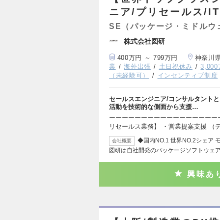
ニア/プリセールス/I
SE（パッケージ・ミドルウ
株式会社図研
400万円 ～ 799万円
神奈川
業
海外出張
土日祝休み
3,0
（未経験可）
インセンティブ制度
セールスエンジニア/コンサルタント
活動を技術的な側面から支援…
ーーーーーーーーーーーーーーーーー
リセールス業務】 ・営業提案支援 （
◆国内NO.1 世界NO.2シ
会社概要
図研は自社開発のパッケージソフトウェ
興味あ