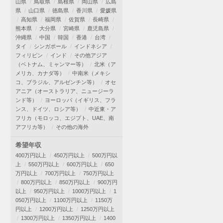
山県
鳥取県
島根県
岡山県
広島
県
山口県
徳島県
香川県
愛媛県
高知県
福岡県
佐賀県
長崎県
熊本県
大分県
宮崎県
鹿児島県
沖縄県
中国
韓国
香港
台湾
タイ
シンガポール
インドネシア
フィリピン
インド
その他アジア
（ベトナム、ミャンマー等）
北米（ア
メリカ、カナダ等）
中南米（メキシ
コ、ブラジル、アルゼンチン等）
オセ
アニア（オーストラリア、ニュージーラ
ンド等）
ヨーロッパ（イギリス、フラ
ンス、ドイツ、ロシア等）
中近東・ア
フリカ（モロッコ、エジプト、UAE、南
アフリカ等）
その他の海外
希望年収
400万円以上
450万円以上
500万円以
上
550万円以上
600万円以上
650
万円以上
700万円以上
750万円以上
800万円以上
850万円以上
900万円
以上
950万円以上
1000万円以上
1
050万円以上
1100万円以上
1150万
円以上
1200万円以上
1250万円以上
1300万円以上
1350万円以上
1400