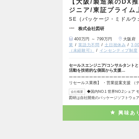
【大阪/製造業のDX
ジニア/東証プライム
SE（パッケージ・ミドルウ
株式会社図研
400万円 ～ 799万円
大阪府
業
英語力不問
土日祝休み
3,
（未経験可）
インセンティブ制度
セールスエンジニア/コンサルタント
活動を技術的な側面から支援…
ーーーーーーーーーーーーーーーーー
リセールス業務】 ・営業提案支援 （
◆国内NO.1 世界NO.2シ
会社概要
図研は自社開発のパッケージソフトウェ
興味あ