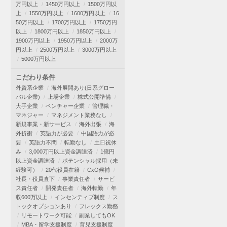
万円以上
1450万円以上
1500万円以
上
1550万円以上
1600万円以上
16
50万円以上
1700万円以上
1750万円
以上
1800万円以上
1850万円以上
1900万円以上
1950万円以上
2000万
円以上
2500万円以上
3000万円以上
5000万円以上
こだわり条件
外資系企業
海外展開あり(日系グロー
バル企業)
上場企業
株式公開準備
大手企業
ベンチャー企業
管理職・
マネジャー
マネジメント業務なし
新規事業・新サービス
海外出張
海
外折衝
英語力が必要
中国語力が必
要
英語力不問
転勤なし
土日祝休
み
3,000万円以上資金調達済
1億円
以上資金調達済
ポテンシャル採用（未
経験可）
20代役員在籍
CxO候補
社長・役員直下
事業責任者
サービ
ス責任者
開発責任者
海外転勤
年
収600万以上
インセンティブ制度
ス
トックオプションあり
フレックス勤務
リモートワーク可能
副業してもOK
MBA・留学支援制度
育児支援制度