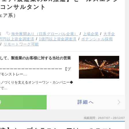
Tコンサルタント
ェア系）
県
海外展開あり（日系グローバル企業）
上場企業
大手企
00万円以上資金調達済
1億円以上資金調達済
ポテンシャル採用
リモートワーク可能
として、製造業のお客様に対する当社の営業
ーーーーーーーーーーーーーーーーー 【プ
デモンストレー…
ェア モノづくりを支えるオンリーワン・カンパニー◆
アで…
り
詳細へ
掲載期間
26/07/07～26/12/07