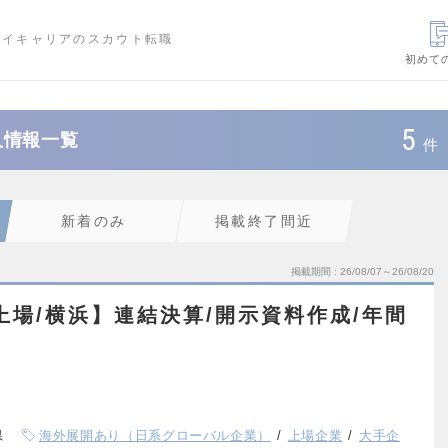
ハイキャリアのスカウト転職
初めて
5
人情報一覧
件
新着のみ
掲載終了間近
掲載期間
26/08/07～26/08/20
上場/横浜】連結決算/開示資料作成/年間
県
海外展開あり（日系グローバル企業）
上場企業
大手企