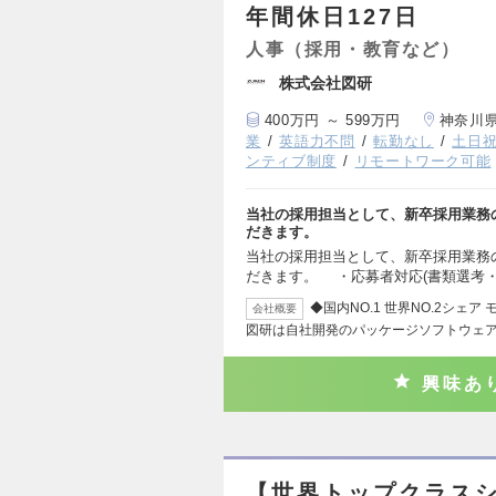
年間休日127日
人事（採用・教育など）
株式会社図研
400万円 ～ 599万円
神奈川
業
英語力不問
転勤なし
土日
ンティブ制度
リモートワーク可能
当社の採用担当として、新卒採用業務
だきます。
当社の採用担当として、新卒採用業務
だきます。 ・応募者対応(書類選考
◆国内NO.1 世界NO.2シ
会社概要
図研は自社開発のパッケージソフトウェ
興味あ
【世界トップクラスシ