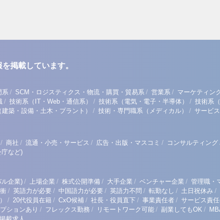
報を掲載しています。
/
/
/
門系
SCM・ロジスティクス・物流・購買・貿易系
営業系
マーケティン
/
/
/
職
技術系（IT・Web・通信系）
技術系（電気・電子・半導体）
技術系
/
/
（建築・設備・土木・プラント）
技術・専門職系（メディカル）
サービス
/
/
/
/
商社
流通・小売・サービス
広告・出版・マスコミ
コンサルティング
庁など)
/
/
/
/
/
ル企業)
上場企業
株式公開準備
大手企業
ベンチャー企業
管理職・
/
/
/
/
/
/
衝
英語力が必要
中国語力が必要
英語力不問
転勤なし
土日祝休み
/
/
/
/
/
）
20代役員在籍
CxO候補
社長・役員直下
事業責任者
サービス責任
/
/
/
/
プションあり
フレックス勤務
リモートワーク可能
副業してもOK
M
掲載求人