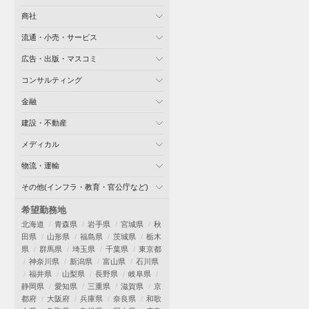
商社
流通・小売・サービス
広告・出版・マスコミ
コンサルティング
金融
建設・不動産
メディカル
物流・運輸
その他(インフラ・教育・官公庁など)
希望勤務地
北海道
青森県
岩手県
宮城県
秋
田県
山形県
福島県
茨城県
栃木
県
群馬県
埼玉県
千葉県
東京都
神奈川県
新潟県
富山県
石川県
福井県
山梨県
長野県
岐阜県
静岡県
愛知県
三重県
滋賀県
京
都府
大阪府
兵庫県
奈良県
和歌