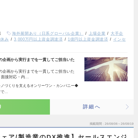
県
海外展開あり（日系グローバル企業）
上場企業
大手企
祝休み
3,000万円以上資金調達済
1億円以上資金調達済
インセ
の企画から実行までを一貫してご担当いた
の企画から実行までを一貫してご担当いた
・面接対応・内…
ェア モノづくりを支えるオンリーワン・カンパニー◆
アで…
り
詳細へ
掲載期間
26/08/06～26/08/19
ェア/製造業のDX推進】セールスエンジ