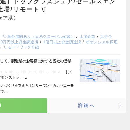
推進】トップクラスシェア/セールスエン
上場/リモート可
ェア系）
海外展開あり（日系グローバル企業）
上場企業
大手企
000万円以上資金調達済
1億円以上資金調達済
ポテンシャル採用
リモートワーク可能
として、製造業のお客様に対する当社の営業
ーーーーーーーーーーーーーーーーー 【プ
デモンストレー…
ェア モノづくりを支えるオンリーワン・カンパニー◆
アで…
り
詳細へ