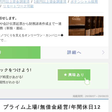
00万円以上資金調達済
1億円以上資金調達済
ポテンシャル採用
リモートワーク可能
任せします。
算や会計伝票起票から財務諸表作成まで一連
業務（単独・連結…
ェア モノづくりを支えるオンリーワン・カンパニー◆
アで…
り
詳細へ
ックをつけよう!
興味あり
グ精度があがる!
能性がわかる!
掲載期間
26/08/07～26/08/20
】プライム上場/無借金経営/年間休日12