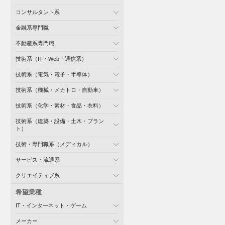
コンサルタント系
金融系専門職
不動産系専門職
技術系（IT・Web・通信系）
技術系（電気・電子・半導体）
技術系（機械・メカトロ・自動車）
技術系（化学・素材・食品・衣料）
技術系（建築・設備・土木・プラン
ト）
技術・専門職系（メディカル）
サービス・流通系
クリエイティブ系
希望業種
IT・インターネット・ゲーム
メーカー