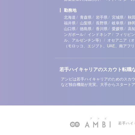
勤務地
/
/
/
/
北海道
青森県
岩手県
宮城県
秋
/
/
/
/
福井県
山梨県
長野県
岐阜県
静
/
/
/
/
山口県
徳島県
香川県
愛媛県
高
/
/
ンガポール
インドネシア
フィリピン
/
ル、アルゼンチン等）
オセアニア（オ
（モロッコ、エジプト、UAE、南アフ
若手ハイキャリアのスカウト転職
アンビは若手ハイキャリアのためのスカウ
など独自機能が充実。大手からスタート
若手ハイ