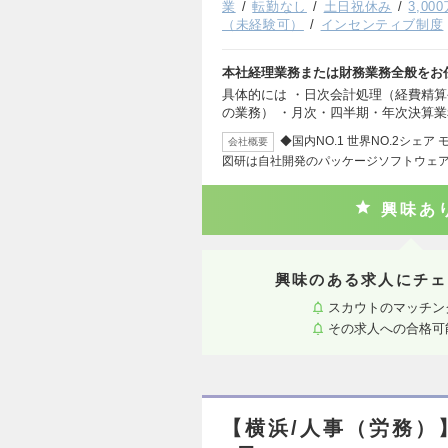
業
転勤なし
土日祝休み
3,0
（未経験可）
インセンティブ制度
本社経理業務または財務業務全般をお
具体的には ・日次会計処理（経費精
の業務） ・月次・四半期・年次決算
◆国内NO.1 世界NO.2シ
会社概要
図研は自社開発のパッケージソフトウェ
興味あ
興味のある求人にチェ
スカウトのマッチン
その求人への合格可
【横浜/人事（労務）