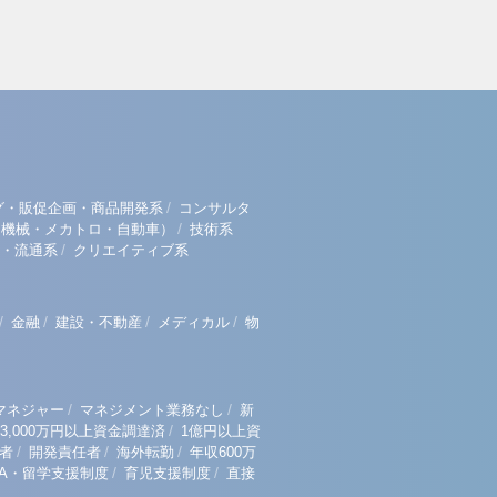
/
グ・販促企画・商品開発系
コンサルタ
/
（機械・メカトロ・自動車）
技術系
/
・流通系
クリエイティブ系
/
/
/
/
金融
建設・不動産
メディカル
物
/
/
マネジャー
マネジメント業務なし
新
/
3,000万円以上資金調達済
1億円以上資
/
/
/
者
開発責任者
海外転勤
年収600万
/
/
BA・留学支援制度
育児支援制度
直接