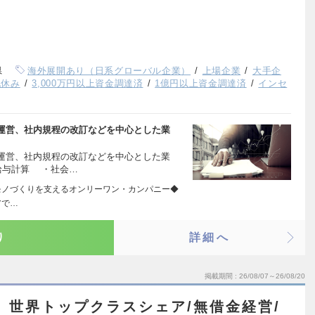
県
海外展開あり（日系グローバル企業）
上場企業
大手企
祝休み
3,000万円以上資金調達済
1億円以上資金調達済
インセ
運営、社内規程の改訂などを中心とした業
運営、社内規程の改訂などを中心とした業
与計算 ・社会…
ェア モノづくりを支えるオンリーワン・カンパニー◆
アで…
り
詳細へ
掲載期間
26/08/07～26/08/20
】世界トップクラスシェア/無借金経営/