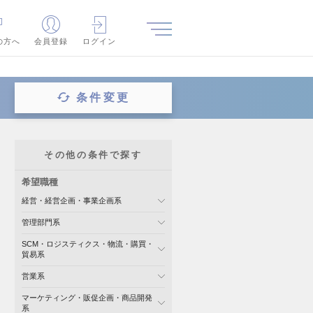
の方へ
会員登録
ログイン
条件変更
その他の条件で探す
希望職種
経営・経営企画・事業企画系
管理部門系
SCM・ロジスティクス・物流・購買・
貿易系
営業系
マーケティング・販促企画・商品開発
系