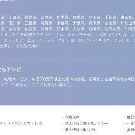
/
/
/
/
/
/
/
/
/
田県
山形県
福島県
茨城県
栃木県
群馬県
埼玉県
千葉県
東京都
/
/
/
/
/
/
/
/
岡県
愛知県
三重県
滋賀県
京都府
大阪府
兵庫県
奈良県
和歌山
/
/
/
/
/
/
/
/
知県
福岡県
佐賀県
長崎県
熊本県
大分県
宮崎県
鹿児島県
沖縄
/
/
/
インド
その他アジア（ベトナム、ミャンマー等）
北米（アメリカ、カ
/
ーストラリア、ニュージーランド等）
ヨーロッパ（イギリス、フランス、
/
リカ等）
その他の海外
ならアンビ
ト転職サービス。年収500万円以上の案件が多数。応募前に合格可能性を判
アップ・行政など、ここにしかない募集も。
利用規約
推奨
キャリアのスカウト転職
求人情報に関するポリシー
ヘル
個人情報の取り扱い
参画