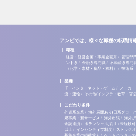
アンビでは、様々な職種の転職情
職種
/
経営・経営企画・事業企画系
管理部
/
/
ント系
金融系専門職
不動産系専門
/
（化学・素材・食品・衣料）
技術系
業種
/
IT・インターネット・ゲーム
メーカー
/
流・運輸
その他(インフラ・教育・官公
こだわり条件
/
外資系企業
海外展開あり(日系グローバ
/
/
規事業・新サービス
海外出張
海外折
/
金調達済
ポテンシャル採用（未経験可
/
/
以上
インセンティブ制度
ストックオ
/
募集企業の掲載求人
ヘッドハンターの