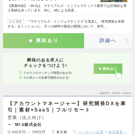
【業務内容】 - MI-6は、マテリアルズ・インフォマティクス業界では圧倒的な導
入実績を誇っています。特に、MIによる高度…
「“マテリアルズ・インフォマティクス”を普及し、研究開発を革新
会社概要
する」をミッションに、日々の材料や製品の開発において、研究…
興味あり
詳細へ
興味のある求人に
チェックをつけよう!
興味あり
スカウトのマッチング精度があがる!
その求人への合格可能性がわかる!
掲載期間
26/08/06～26/08/19
【アカウントマネージャー】研究開発DXを牽
引｜素材×SaaS｜フルリモート
営業（法人向け）
MI-6株式会社
500万円 ～ 799万円
東京都
ベンチャー企業
新規事業・