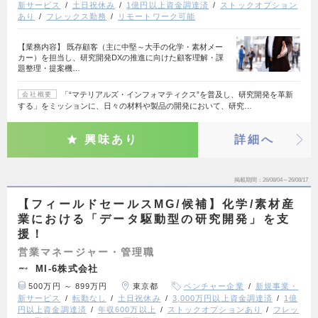
新サービス
土日祝休み
1億円以上資金調達済
ストックオプション
あり
フレックス勤務
リモートワーク可能
【業務内容】 既存顧客（主に中堅～大手の化学・素材メー
カー）を担当し、研究開発DXの推進に向けた顧客理解・課
題整理・提案機…
「“マテリアルズ・インフォマティクス”を普及し、研究開発を革新
会社概要
する」をミッションに、日々の材料や製品の開発において、研究…
興味あり
詳細へ
掲載期間
26/08/04～26/08/17
【フィールドセールスMG/候補】化学/素材産
業における「データ駆動型の研究開発」を支
援！
営業マネージャー・管理職
MI-6株式会社
500万円 ～ 899万円
東京都
ベンチャー企業
新規事業・
新サービス
転勤なし
土日祝休み
3,000万円以上資金調達済
1億
円以上資金調達済
年収600万以上
ストックオプションあり
フレッ