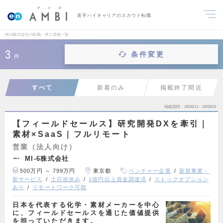
若手ハイキャリアのスカウト転職
MI-6株式会社の転職・求人情報一覧
3
条件変更
件
すべて
新着のみ
掲載終了間近
掲載期間
26/08/11～26/08/24
【フィールドセールス】研究開発DXを牽引｜
素材×SaaS｜フルリモート
営業（法人向け）
MI-6株式会社
500万円 ～ 799万円
東京都
ベンチャー企業
新規事業・
新サービス
土日祝休み
1億円以上資金調達済
ストックオプション
あり
リモートワーク可能
日本を代表する化学・素材メーカーを中心
に、フィールドセールスを通じた価値提供
を担っていただきます。