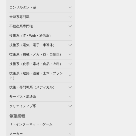
コンサルタント系
金融系専門職
不動産系専門職
技術系（IT・Web・通信系）
技術系（電気・電子・半導体）
技術系（機械・メカトロ・自動車）
技術系（化学・素材・食品・衣料）
技術系（建築・設備・土木・プラン
ト）
技術・専門職系（メディカル）
サービス・流通系
クリエイティブ系
希望業種
IT・インターネット・ゲーム
メーカー