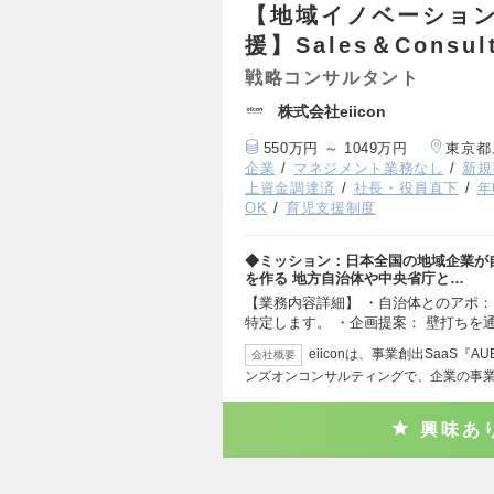
【地域イノベーション
援】Sales＆Consult
戦略コンサルタント
株式会社eiicon
550万円 ～ 1049万円
東京都
企業
マネジメント業務なし
新規
上資金調達済
社長・役員直下
年
OK
育児支援制度
◆ミッション：日本全国の地域企業が
を作る 地方自治体や中央省庁と…
【業務内容詳細】 ・自治体とのアポ：
特定します。 ・企画提案： 壁打ちを
eiiconは、事業創出SaaS
会社概要
ンズオンコンサルティングで、企業の事
興味あ