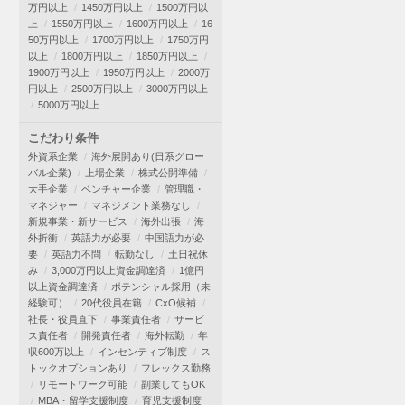
万円以上
1450万円以上
1500万円以
上
1550万円以上
1600万円以上
16
50万円以上
1700万円以上
1750万円
以上
1800万円以上
1850万円以上
1900万円以上
1950万円以上
2000万
円以上
2500万円以上
3000万円以上
5000万円以上
こだわり条件
外資系企業
海外展開あり(日系グロー
バル企業)
上場企業
株式公開準備
大手企業
ベンチャー企業
管理職・
マネジャー
マネジメント業務なし
新規事業・新サービス
海外出張
海
外折衝
英語力が必要
中国語力が必
要
英語力不問
転勤なし
土日祝休
み
3,000万円以上資金調達済
1億円
以上資金調達済
ポテンシャル採用（未
経験可）
20代役員在籍
CxO候補
社長・役員直下
事業責任者
サービ
ス責任者
開発責任者
海外転勤
年
収600万以上
インセンティブ制度
ス
トックオプションあり
フレックス勤務
リモートワーク可能
副業してもOK
MBA・留学支援制度
育児支援制度