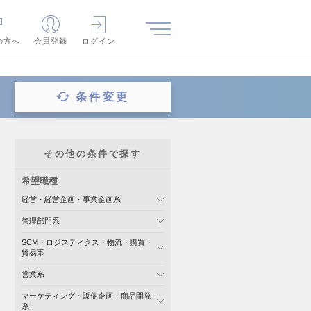
の方へ
会員登録
ログイン
条件変更
その他の条件で探す
希望職種
経営・経営企画・事業企画系
管理部門系
SCM・ロジスティクス・物流・購買・
貿易系
営業系
マーケティング・販促企画・商品開発
系