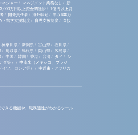
/
/
マネジャー
マネジメント業務なし
新
/
3,000万円以上資金調達済
1億円以上資
/
/
/
者
開発責任者
海外転勤
年収600万
/
/
BA・留学支援制度
育児支援制度
直接
/
/
/
/
神奈川県
新潟県
富山県
石川県
/
/
/
/
/
県
鳥取県
島根県
岡山県
広島県
/
/
/
/
/
/
県
中国
韓国
香港
台湾
タイ
シ
/
ナダ等）
中南米（メキシコ、ブラジ
/
ドイツ、ロシア等）
中近東・アフリカ
定できる機能や、職務適性がわかるツール