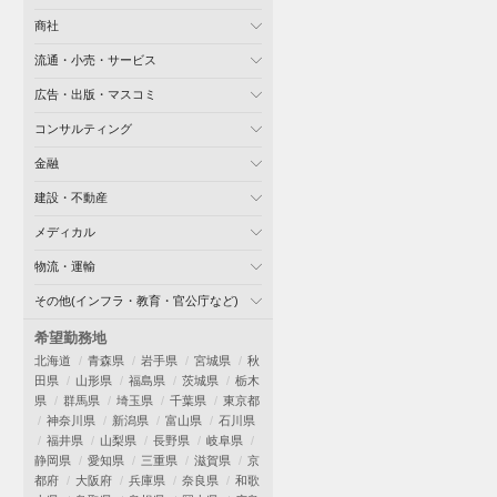
商社
流通・小売・サービス
広告・出版・マスコミ
コンサルティング
金融
建設・不動産
メディカル
物流・運輸
その他(インフラ・教育・官公庁など)
希望勤務地
北海道
青森県
岩手県
宮城県
秋
田県
山形県
福島県
茨城県
栃木
県
群馬県
埼玉県
千葉県
東京都
神奈川県
新潟県
富山県
石川県
福井県
山梨県
長野県
岐阜県
静岡県
愛知県
三重県
滋賀県
京
都府
大阪府
兵庫県
奈良県
和歌