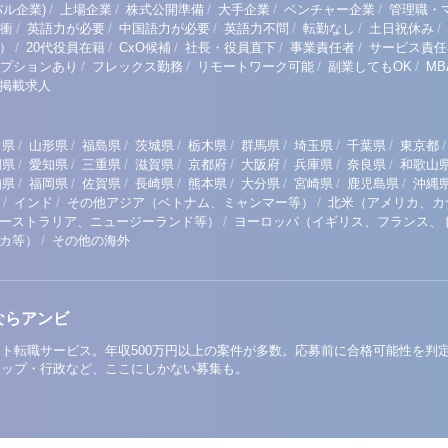
/
/
/
/
/
ル企業)
上場企業
株式公開準備
大手企業
ベンチャー企業
管理職・
/
/
/
/
/
/
衝
英語力が必要
中国語力が必要
英語力不問
転勤なし
土日祝休み
/
/
/
/
/
）
20代役員在籍
CxO候補
社長・役員直下
事業責任者
サービス責任
/
/
/
/
プションあり
フレックス勤務
リモートワーク可能
副業してもOK
M
掲載求人
/
/
/
/
/
/
/
/
/
田県
山形県
福島県
茨城県
栃木県
群馬県
埼玉県
千葉県
東京都
/
/
/
/
/
/
/
/
岡県
愛知県
三重県
滋賀県
京都府
大阪府
兵庫県
奈良県
和歌山
/
/
/
/
/
/
/
/
知県
福岡県
佐賀県
長崎県
熊本県
大分県
宮崎県
鹿児島県
沖縄
/
/
/
インド
その他アジア（ベトナム、ミャンマー等）
北米（アメリカ、カ
/
ーストラリア、ニュージーランド等）
ヨーロッパ（イギリス、フランス、
/
リカ等）
その他の海外
ならアンビ
ト転職サービス。年収500万円以上の案件が多数。応募前に合格可能性を判
アップ・行政など、ここにしかない募集も。