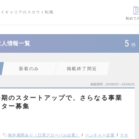
ハイキャリアのスカウト転職
初めて
5
・求人情報一覧
件
新着のみ
掲載終了間近
掲載期間
26/08/05～26/08/23
長期のスタートアップで、さらなる事業
ケター募集
海外展開あり（日系グローバル企業）
ベンチャー企業
マネ