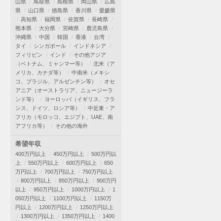
山県
鳥取県
島根県
岡山県
広島
県
山口県
徳島県
香川県
愛媛県
高知県
福岡県
佐賀県
長崎県
熊本県
大分県
宮崎県
鹿児島県
沖縄県
中国
韓国
香港
台湾
タイ
シンガポール
インドネシア
フィリピン
インド
その他アジア
（ベトナム、ミャンマー等）
北米（ア
メリカ、カナダ等）
中南米（メキシ
コ、ブラジル、アルゼンチン等）
オセ
アニア（オーストラリア、ニュージーラ
ンド等）
ヨーロッパ（イギリス、フラ
ンス、ドイツ、ロシア等）
中近東・ア
フリカ（モロッコ、エジプト、UAE、南
アフリカ等）
その他の海外
希望年収
400万円以上
450万円以上
500万円以
上
550万円以上
600万円以上
650
万円以上
700万円以上
750万円以上
800万円以上
850万円以上
900万円
以上
950万円以上
1000万円以上
1
050万円以上
1100万円以上
1150万
円以上
1200万円以上
1250万円以上
1300万円以上
1350万円以上
1400