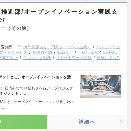
推進部/オープンイノベーション実践支
er
ター（その他）
、愛知県
海外展開あり（日系グローバル企業）
ベンチャー企
業・新サービス
英語力不問
転勤なし
土日祝休み
1億円以上
600万以上
フレックス勤務
リモートワーク可能
副業してもO
アントとし、オープンイノベーションを活
： 社内外ですり合わせを行い、プロジェク
マネジメント：…
『AUBA』と、オープンイノベーションに特化したハ
業…
り
詳細へ