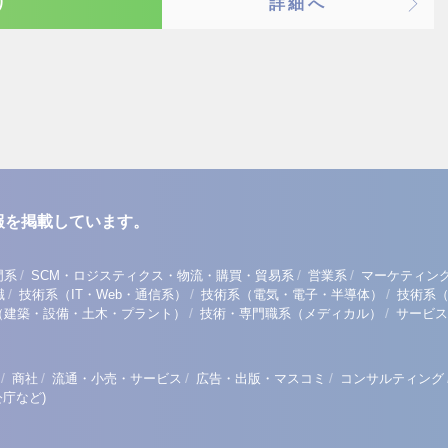
り
詳細へ
報を掲載しています。
/
/
/
門系
SCM・ロジスティクス・物流・購買・貿易系
営業系
マーケティン
/
/
/
職
技術系（IT・Web・通信系）
技術系（電気・電子・半導体）
技術系
/
/
（建築・設備・土木・プラント）
技術・専門職系（メディカル）
サービス
/
/
/
/
商社
流通・小売・サービス
広告・出版・マスコミ
コンサルティング
庁など)