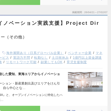
掲載期間
26/04/21～27/02/07
ノベーション実践支援】Project Dir
ター（その他）
海外展開あり（日系グローバル企業）
ベンチャー企業
マネ
ービス
英語力不問
転勤なし
土日祝休み
1億円以上資金調達
務
リモートワーク可能
副業してもOK
育児支援制度
動した愛知、東海エリアからイノベーショ
ーション・新産業創出及びエリアをけん引
。 自ら中心とな…
『AUBA』と、オープンイノベーションに特化したハ
業…