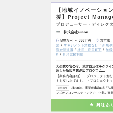
【地域イノベーション
援】Project Manag
プロデューサー・ディレク
株式会社eiicon
500万円 ～ 899万円
東京都
業
マネジメント業務なし
新規事
資金調達済
社長・役員直下
年収
K
育児支援制度
大企業や官公庁、地方自治体をクライ
用した新規事業創出プログラム…
【業務内容詳細】 ・プロジェクト進行
トを立ち上げます。 ・プロジェクト
eiiconは、事業創出SaaS
会社概要
ンズオンコンサルティングで、企業の事
興味あ