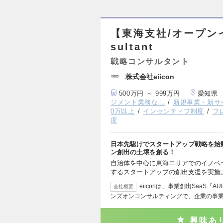
【東海支社/オープンイ
sultant
戦略コンサルタント
株式会社eiicon
500万円 ～ 999万円
愛知県
ジメント業務なし
新規事業・新サ
0万以上
インセンティブ制度
フ
度
日本先駆けでスタートアップ戦略を始
ン創出の土壌を創る！
自治体を中心に東海エリアでのイノベ
するスタートアップの創出支援を実施
eiiconは、事業創出SaaS
会社概要
ンズオンコンサルティングで、企業の事
興味あ