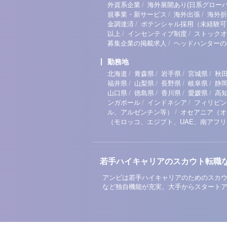
/
外資系企業
海外展開あり(日系グローバ
/
/
規事業・新サービス
海外出張
海外折
/
金調達済
ポテンシャル採用（未経験可
/
/
以上
インセンティブ制度
ストックオ
/
募集企業の掲載求人
ヘッドハンターの
勤務地
/
/
/
/
北海道
青森県
岩手県
宮城県
秋
/
/
/
/
福井県
山梨県
長野県
岐阜県
静
/
/
/
/
山口県
徳島県
香川県
愛媛県
高
/
/
ンガポール
インドネシア
フィリピン
/
ル、アルゼンチン等）
オセアニア（オ
（モロッコ、エジプト、UAE、南アフ
若手ハイキャリアのスカウト転職
アンビは若手ハイキャリアのためのスカウ
など独自機能が充実。大手からスタート