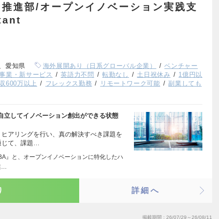
推進部/オープンイノベーション実践支
ant
、愛知県
海外展開あり（日系グローバル企業）
ベンチャー
事業・新サービス
英語力不問
転勤なし
土日祝休み
1億円以
収600万以上
フレックス勤務
リモートワーク可能
副業しても
自立してイノベーション創出ができる状態
 ヒアリングを行い、真の解決すべき課題を
通じて、課題…
『AUBA』と、オープンイノベーションに特化したハ
業…
り
詳細へ
掲載期間
26/07/29～26/08/11