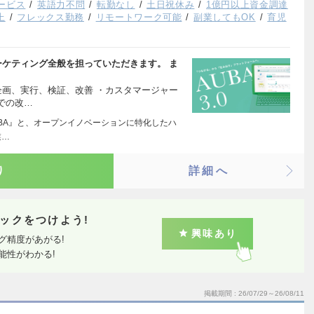
ービス
英語力不問
転勤なし
土日祝休み
1億円以上資金調達
上
フレックス勤務
リモートワーク可能
副業してもOK
育児
のマーケティング全般を担っていただきます。 ま
の企画、実行、検証、改善 ・カスタマージャー
での改…
『AUBA』と、オープンイノベーションに特化したハ
業…
り
詳細へ
ックをつけよう!
興味あり
グ精度があがる!
能性がわかる!
掲載期間
26/07/29～26/08/11