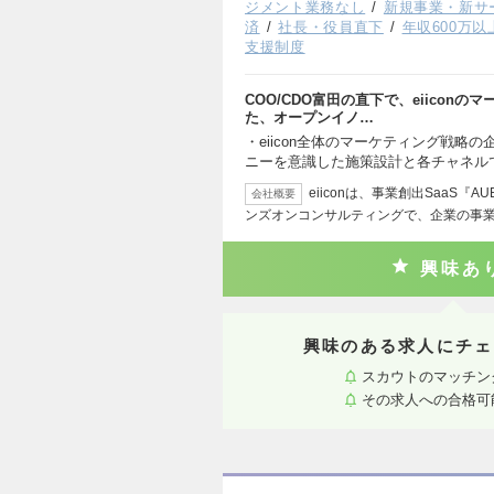
ジメント業務なし
新規事業・新サ
済
社長・役員直下
年収600万以
支援制度
COO/CDO富田の直下で、eiicon
た、オープンイノ…
・eiicon全体のマーケティング戦略
ニーを意識した施策設計と各チャネル
eiiconは、事業創出SaaS
会社概要
ンズオンコンサルティングで、企業の事
興味あ
興味のある求人にチェ
スカウトのマッチン
その求人への合格可