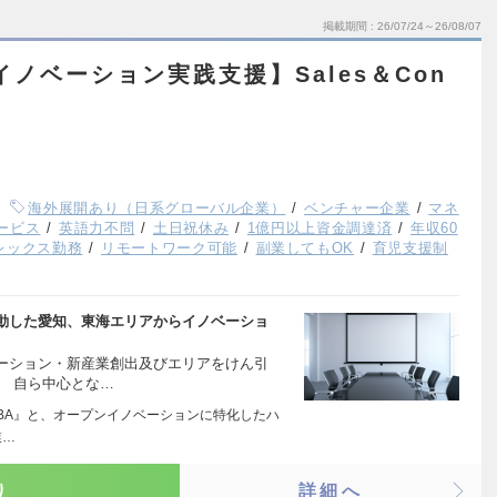
掲載期間
26/07/24～26/08/07
ノベーション実践支援】Sales＆Con
海外展開あり（日系グローバル企業）
ベンチャー企業
マネ
ービス
英語力不問
土日祝休み
1億円以上資金調達済
年収60
レックス勤務
リモートワーク可能
副業してもOK
育児支援制
動した愛知、東海エリアからイノベーショ
ーション・新産業創出及びエリアをけん引
。 自ら中心とな…
『AUBA』と、オープンイノベーションに特化したハ
業…
り
詳細へ