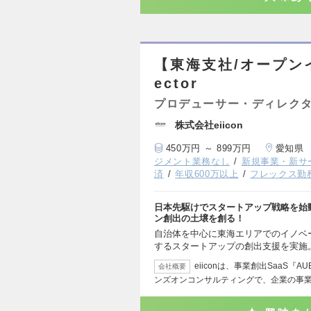
【東海支社/オープンイ
ector
プロデューサー・ディレク
株式会社eiicon
450万円 ～ 899万円
愛知県
ジメント業務なし
新規事業・新サ
済
年収600万以上
フレックス勤
日本先駆けでスタートアップ戦略を始
ン創出の土壌を創る！
自治体を中心に東海エリアでのイノベ
するスタートアップの創出支援を実施
eiiconは、事業創出SaaS
会社概要
ンズオンコンサルティングで、企業の事