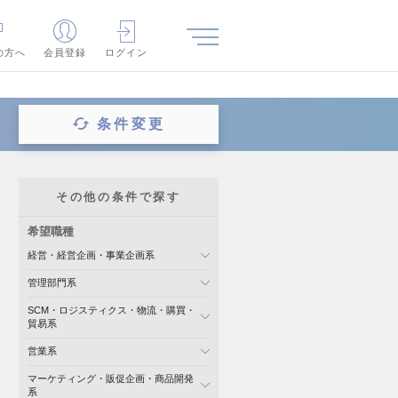
の方へ
会員登録
ログイン
条件変更
その他の条件で探す
希望職種
経営・経営企画・事業企画系
管理部門系
SCM・ロジスティクス・物流・購買・
貿易系
営業系
マーケティング・販促企画・商品開発
系