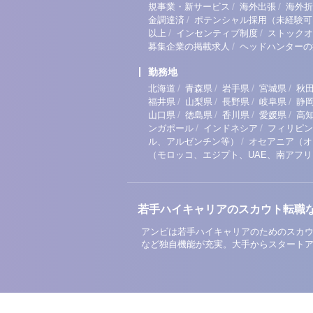
/
/
規事業・新サービス
海外出張
海外折
/
金調達済
ポテンシャル採用（未経験可
/
/
以上
インセンティブ制度
ストックオ
/
募集企業の掲載求人
ヘッドハンターの
勤務地
/
/
/
/
北海道
青森県
岩手県
宮城県
秋
/
/
/
/
福井県
山梨県
長野県
岐阜県
静
/
/
/
/
山口県
徳島県
香川県
愛媛県
高
/
/
ンガポール
インドネシア
フィリピン
/
ル、アルゼンチン等）
オセアニア（オ
（モロッコ、エジプト、UAE、南アフ
若手ハイキャリアのスカウト転職
アンビは若手ハイキャリアのためのスカウ
など独自機能が充実。大手からスタート