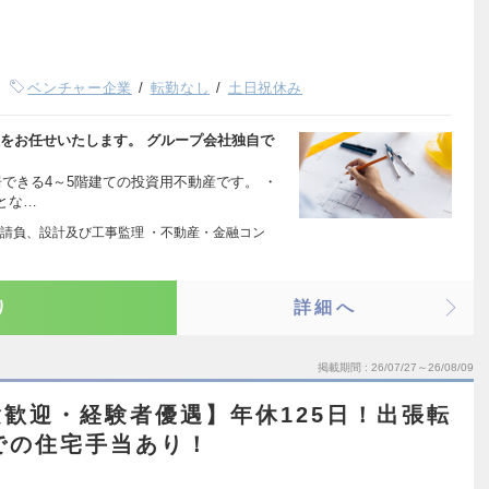
ベンチャー企業
転勤なし
土日祝休み
をお任せいたします。 グループ会社独自で
居できる4～5階建ての投資用不動産です。 ・
とな…
請負、設計及び工事監理 ・不動産・金融コン
り
詳細へ
掲載期間
26/07/27～26/08/09
歓迎・経験者優遇】年休125日！出張転
での住宅手当あり！