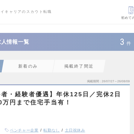
ハイキャリアのスカウト転職
初めて
3
求人情報一覧
件
新着のみ
掲載終了間近
掲載期間
26/07/27～26/08/09
者・経験者優遇】年休125日／完休2日
0万円まで住宅手当有！
ベンチャー企業
転勤なし
土日祝休み