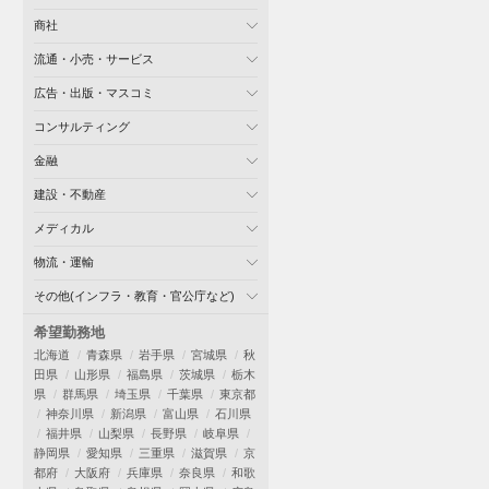
商社
流通・小売・サービス
広告・出版・マスコミ
コンサルティング
金融
建設・不動産
メディカル
物流・運輸
その他(インフラ・教育・官公庁など)
希望勤務地
北海道
青森県
岩手県
宮城県
秋
田県
山形県
福島県
茨城県
栃木
県
群馬県
埼玉県
千葉県
東京都
神奈川県
新潟県
富山県
石川県
福井県
山梨県
長野県
岐阜県
静岡県
愛知県
三重県
滋賀県
京
都府
大阪府
兵庫県
奈良県
和歌