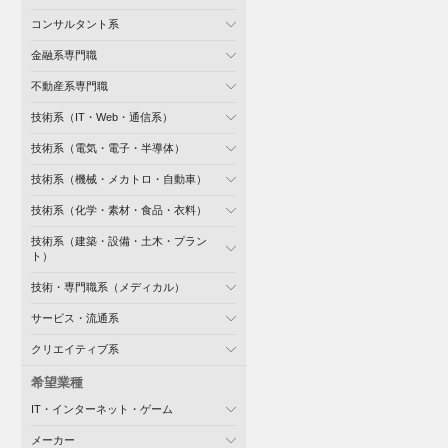
コンサルタント系
金融系専門職
不動産系専門職
技術系（IT・Web・通信系）
技術系（電気・電子・半導体）
技術系（機械・メカトロ・自動車）
技術系（化学・素材・食品・衣料）
技術系（建築・設備・土木・プラン
ト）
技術・専門職系（メディカル）
サービス・流通系
クリエイティブ系
希望業種
IT・インターネット・ゲーム
メーカー