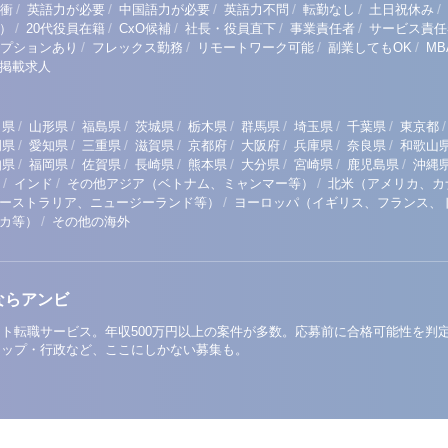
/
/
/
/
/
/
衝
英語力が必要
中国語力が必要
英語力不問
転勤なし
土日祝休み
/
/
/
/
/
）
20代役員在籍
CxO候補
社長・役員直下
事業責任者
サービス責任
/
/
/
/
プションあり
フレックス勤務
リモートワーク可能
副業してもOK
M
掲載求人
/
/
/
/
/
/
/
/
/
田県
山形県
福島県
茨城県
栃木県
群馬県
埼玉県
千葉県
東京都
/
/
/
/
/
/
/
/
岡県
愛知県
三重県
滋賀県
京都府
大阪府
兵庫県
奈良県
和歌山
/
/
/
/
/
/
/
/
知県
福岡県
佐賀県
長崎県
熊本県
大分県
宮崎県
鹿児島県
沖縄
/
/
/
インド
その他アジア（ベトナム、ミャンマー等）
北米（アメリカ、カ
/
ーストラリア、ニュージーランド等）
ヨーロッパ（イギリス、フランス、
/
リカ等）
その他の海外
ならアンビ
ト転職サービス。年収500万円以上の案件が多数。応募前に合格可能性を判
アップ・行政など、ここにしかない募集も。