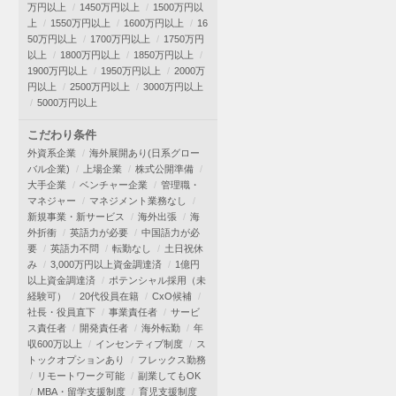
万円以上
1450万円以上
1500万円以
上
1550万円以上
1600万円以上
16
50万円以上
1700万円以上
1750万円
以上
1800万円以上
1850万円以上
1900万円以上
1950万円以上
2000万
円以上
2500万円以上
3000万円以上
5000万円以上
こだわり条件
外資系企業
海外展開あり(日系グロー
バル企業)
上場企業
株式公開準備
大手企業
ベンチャー企業
管理職・
マネジャー
マネジメント業務なし
新規事業・新サービス
海外出張
海
外折衝
英語力が必要
中国語力が必
要
英語力不問
転勤なし
土日祝休
み
3,000万円以上資金調達済
1億円
以上資金調達済
ポテンシャル採用（未
経験可）
20代役員在籍
CxO候補
社長・役員直下
事業責任者
サービ
ス責任者
開発責任者
海外転勤
年
収600万以上
インセンティブ制度
ス
トックオプションあり
フレックス勤務
リモートワーク可能
副業してもOK
MBA・留学支援制度
育児支援制度