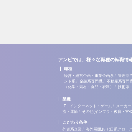
アンビでは、様々な職種の転職情
職種
/
経営・経営企画・事業企画系
管理部
/
/
ント系
金融系専門職
不動産系専門
/
（化学・素材・食品・衣料）
技術系
業種
/
IT・インターネット・ゲーム
メーカー
/
流・運輸
その他(インフラ・教育・官公
こだわり条件
/
外資系企業
海外展開あり(日系グローバ