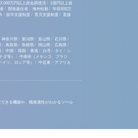
/
3,000万円以上資金調達済
1億円以上資
/
/
/
者
開発責任者
海外転勤
年収600万
/
/
BA・留学支援制度
育児支援制度
直接
/
/
/
/
神奈川県
新潟県
富山県
石川県
/
/
/
/
/
県
鳥取県
島根県
岡山県
広島県
/
/
/
/
/
/
県
中国
韓国
香港
台湾
タイ
シ
/
ナダ等）
中南米（メキシコ、ブラジ
/
ドイツ、ロシア等）
中近東・アフリカ
定できる機能や、職務適性がわかるツール