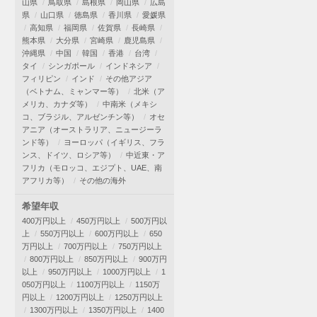
山県
鳥取県
島根県
岡山県
広島
県
山口県
徳島県
香川県
愛媛県
高知県
福岡県
佐賀県
長崎県
熊本県
大分県
宮崎県
鹿児島県
沖縄県
中国
韓国
香港
台湾
タイ
シンガポール
インドネシア
フィリピン
インド
その他アジア
（ベトナム、ミャンマー等）
北米（ア
メリカ、カナダ等）
中南米（メキシ
コ、ブラジル、アルゼンチン等）
オセ
アニア（オーストラリア、ニュージーラ
ンド等）
ヨーロッパ（イギリス、フラ
ンス、ドイツ、ロシア等）
中近東・ア
フリカ（モロッコ、エジプト、UAE、南
アフリカ等）
その他の海外
希望年収
400万円以上
450万円以上
500万円以
上
550万円以上
600万円以上
650
万円以上
700万円以上
750万円以上
800万円以上
850万円以上
900万円
以上
950万円以上
1000万円以上
1
050万円以上
1100万円以上
1150万
円以上
1200万円以上
1250万円以上
1300万円以上
1350万円以上
1400