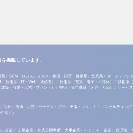
報を掲載しています。
/
/
/
門系
SCM・ロジスティクス・物流・購買・貿易系
営業系
マーケティン
/
/
/
職
技術系（IT・Web・通信系）
技術系（電気・電子・半導体）
技術系
/
/
（建築・設備・土木・プラント）
技術・専門職系（メディカル）
サービス
/
/
/
/
商社
流通・小売・サービス
広告・出版・マスコミ
コンサルティング
庁など)
/
/
/
/
/
ル企業)
上場企業
株式公開準備
大手企業
ベンチャー企業
管理職・