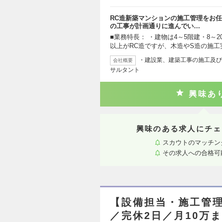
RC造新築マンションの施工管理をお任
の工事が計画通りに進んでい…
■業務特長： ・建物は4～5階建・8～
以上がRC造ですが、木造やS造の施工
・建設業、建築工事の施工及び
会社概要
サルタント
興味あ
興味のある求人にチェ
スカウトのマッチン
その求人への合格可
【設備担当・施工管理
／完休2日／月10万