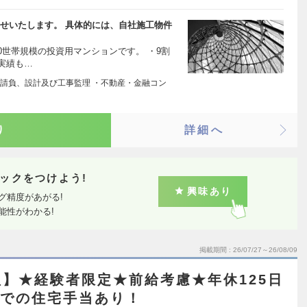
せいたします。 具体的には、自社施工物件
20世帯規模の投資用マンションです。 ・9割
実績も…
請負、設計及び工事監理 ・不動産・金融コン
り
詳細へ
ックをつけよう!
興味あり
グ精度があがる!
能性がわかる!
掲載期間
26/07/27～26/08/09
】★経験者限定★前給考慮★年休125日
までの住宅手当あり！