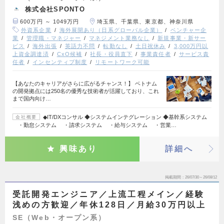
株式会社SPONTO
600万円 ～ 1049万円
埼玉県、千葉県、東京都、神奈川県
外資系企業
海外展開あり（日系グローバル企業）
ベンチャー企
業
管理職・マネジャー
マネジメント業務なし
新規事業・新サー
ビス
海外出張
英語力不問
転勤なし
土日祝休み
3,000万円以
上資金調達済
CxO候補
社長・役員直下
事業責任者
サービス責
任者
インセンティブ制度
リモートワーク可能
【あなたのキャリアがさらに広がるチャンス！】 ベトナム
の開発拠点には250名の優秀な技術者が活躍しており、これ
まで国内向け…
◆IT/DXコンサル ◆システムインテグレーション ◆基幹系システム
会社概要
・勤怠システム ・請求システム ・給与システム ・営業…
興味あり
詳細へ
掲載期間
26/07/30～26/08/12
受託開発エンジニア／上流工程メイン／経験
浅めの方歓迎／年休128日／月給30万円以上
SE（Web・オープン系）