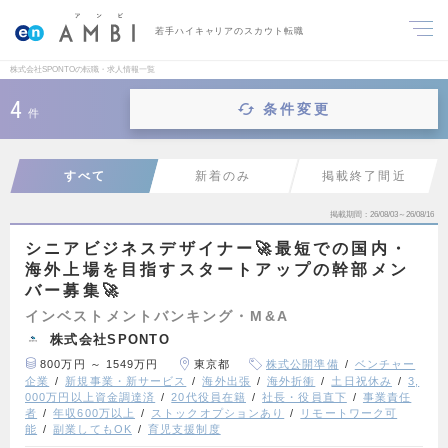
若手ハイキャリアのスカウト転職
株式会社SPONTOの転職・求人情報一覧
4
条件変更
件
すべて
新着のみ
掲載終了間近
掲載期間
26/08/03～26/08/16
シニアビジネスデザイナー🚀最短での国内・
海外上場を目指すスタートアップの幹部メン
バー募集🚀
インベストメントバンキング・M&A
株式会社SPONTO
800万円 ～ 1549万円
東京都
株式公開準備
ベンチャー
企業
新規事業・新サービス
海外出張
海外折衝
土日祝休み
3,
000万円以上資金調達済
20代役員在籍
社長・役員直下
事業責任
者
年収600万以上
ストックオプションあり
リモートワーク可
能
副業してもOK
育児支援制度