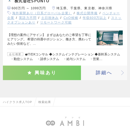
株式会社SPONTO
600万円 ～ 1099万円
埼玉県、千葉県、東京都、神奈川県
海外展開あり（日系グローバル企業）
株式公開準備
ベンチャー
企業
英語力不問
土日祝休み
CxO候補
年収600万以上
ストッ
クオプションあり
リモートワーク可能
【理想の案件にアサイン】 まずはあなたのご希望を丁寧に
ヒアリング。 希望の待遇やポジション、働き方、携わって
みたい技術など、…
◆IT/DXコンサル ◆システムインテグレーション ◆基幹系システム
会社概要
・勤怠システム ・請求システム ・給与システム ・営業…
興味あり
詳細へ
ハイクラス求人TOP
検索結果