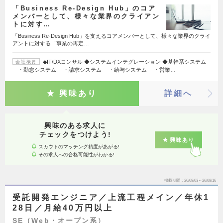
「Business Re-Design Hub」のコア
メンバーとして、様々な業界のクライアン
トに対す…
「Business Re-Design Hub」を支えるコアメンバーとして、様々な業界のクライ
アントに対する「事業の再定…
◆IT/DXコンサル ◆システムインテグレーション ◆基幹系システム
会社概要
・勤怠システム ・請求システム ・給与システム ・営業…
興味あり
詳細へ
興味のある求人に
チェックをつけよう!
興味あり
スカウトのマッチング精度があがる!
その求人への合格可能性がわかる!
掲載期間
26/08/03～26/08/16
受託開発エンジニア／上流工程メイン／年休1
28日／月給40万円以上
SE（Web・オープン系）