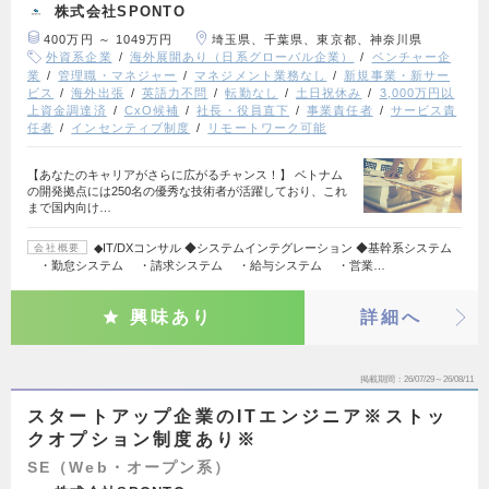
株式会社SPONTO
400万円 ～ 1049万円
埼玉県、千葉県、東京都、神奈川県
外資系企業
海外展開あり（日系グローバル企業）
ベンチャー企
業
管理職・マネジャー
マネジメント業務なし
新規事業・新サー
ビス
海外出張
英語力不問
転勤なし
土日祝休み
3,000万円以
上資金調達済
CxO候補
社長・役員直下
事業責任者
サービス責
任者
インセンティブ制度
リモートワーク可能
【あなたのキャリアがさらに広がるチャンス！】 ベトナム
の開発拠点には250名の優秀な技術者が活躍しており、これ
まで国内向け…
◆IT/DXコンサル ◆システムインテグレーション ◆基幹系システム
会社概要
・勤怠システム ・請求システム ・給与システム ・営業…
興味あり
詳細へ
掲載期間
26/07/29～26/08/11
スタートアップ企業のITエンジニア※ストッ
クオプション制度あり※
SE（Web・オープン系）