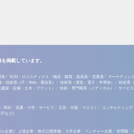
報を掲載しています。
/
/
/
門系
SCM・ロジスティクス・物流・購買・貿易系
営業系
マーケティン
/
/
/
職
技術系（IT・Web・通信系）
技術系（電気・電子・半導体）
技術系
/
/
（建築・設備・土木・プラント）
技術・専門職系（メディカル）
サービス
/
/
/
/
商社
流通・小売・サービス
広告・出版・マスコミ
コンサルティング
庁など)
/
/
/
/
/
ル企業)
上場企業
株式公開準備
大手企業
ベンチャー企業
管理職・