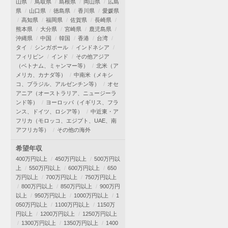
山県
鳥取県
島根県
岡山県
広島
県
山口県
徳島県
香川県
愛媛県
高知県
福岡県
佐賀県
長崎県
熊本県
大分県
宮崎県
鹿児島県
沖縄県
中国
韓国
香港
台湾
タイ
シンガポール
インドネシア
フィリピン
インド
その他アジア
（ベトナム、ミャンマー等）
北米（ア
メリカ、カナダ等）
中南米（メキシ
コ、ブラジル、アルゼンチン等）
オセ
アニア（オーストラリア、ニュージーラ
ンド等）
ヨーロッパ（イギリス、フラ
ンス、ドイツ、ロシア等）
中近東・ア
フリカ（モロッコ、エジプト、UAE、南
アフリカ等）
その他の海外
希望年収
400万円以上
450万円以上
500万円以
上
550万円以上
600万円以上
650
万円以上
700万円以上
750万円以上
800万円以上
850万円以上
900万円
以上
950万円以上
1000万円以上
1
050万円以上
1100万円以上
1150万
円以上
1200万円以上
1250万円以上
1300万円以上
1350万円以上
1400