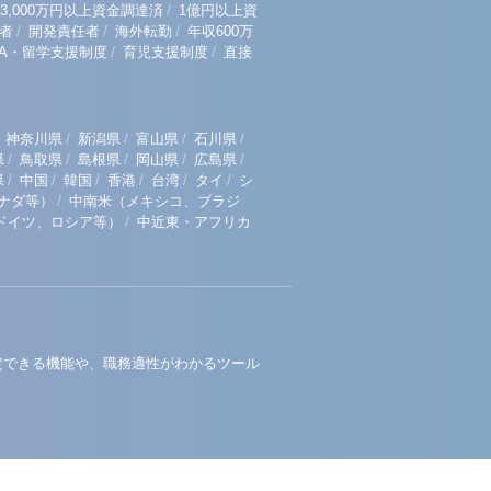
/
3,000万円以上資金調達済
1億円以上資
/
/
/
者
開発責任者
海外転勤
年収600万
/
/
BA・留学支援制度
育児支援制度
直接
/
/
/
/
神奈川県
新潟県
富山県
石川県
/
/
/
/
/
県
鳥取県
島根県
岡山県
広島県
/
/
/
/
/
/
県
中国
韓国
香港
台湾
タイ
シ
/
ナダ等）
中南米（メキシコ、ブラジ
/
ドイツ、ロシア等）
中近東・アフリカ
定できる機能や、職務適性がわかるツール