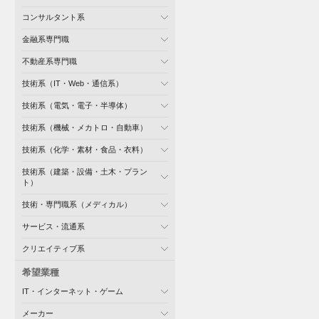
コンサルタント系
金融系専門職
不動産系専門職
技術系（IT・Web・通信系）
技術系（電気・電子・半導体）
技術系（機械・メカトロ・自動車）
技術系（化学・素材・食品・衣料）
技術系（建築・設備・土木・プラン
ト）
技術・専門職系（メディカル）
サービス・流通系
クリエイティブ系
希望業種
IT・インターネット・ゲーム
メーカー