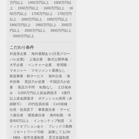
万円以上
1450万円以上
1500万円以
上
1550万円以上
1600万円以上
16
50万円以上
1700万円以上
1750万円
以上
1800万円以上
1850万円以上
1900万円以上
1950万円以上
2000万
円以上
2500万円以上
3000万円以上
5000万円以上
こだわり条件
外資系企業
海外展開あり(日系グロー
バル企業)
上場企業
株式公開準備
大手企業
ベンチャー企業
管理職・
マネジャー
マネジメント業務なし
新規事業・新サービス
海外出張
海
外折衝
英語力が必要
中国語力が必
要
英語力不問
転勤なし
土日祝休
み
3,000万円以上資金調達済
1億円
以上資金調達済
ポテンシャル採用（未
経験可）
20代役員在籍
CxO候補
社長・役員直下
事業責任者
サービ
ス責任者
開発責任者
海外転勤
年
収600万以上
インセンティブ制度
ス
トックオプションあり
フレックス勤務
リモートワーク可能
副業してもOK
MBA・留学支援制度
育児支援制度