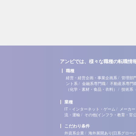
アンビでは、様々な職種の転職情
職種
/
経営・経営企画・事業企画系
管理部
/
/
ント系
金融系専門職
不動産系専門
/
（化学・素材・食品・衣料）
技術系
業種
/
IT・インターネット・ゲーム
メーカー
/
流・運輸
その他(インフラ・教育・官公
こだわり条件
/
外資系企業
海外展開あり(日系グローバ