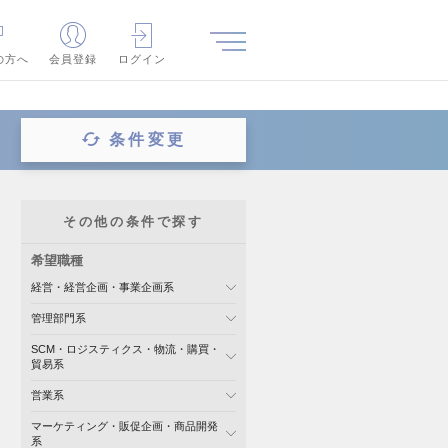
の方へ
会員登録
ログイン
条件変更
その他の条件で探す
希望職種
経営・経営企画・事業企画系
管理部門系
SCM・ロジスティクス・物流・購買・
貿易系
営業系
マーケティング・販促企画・商品開発
系