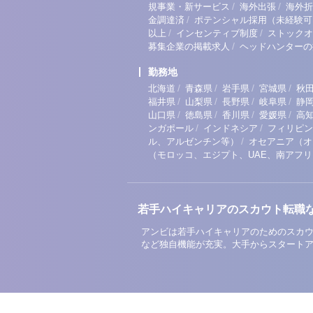
/
/
規事業・新サービス
海外出張
海外折
/
金調達済
ポテンシャル採用（未経験可
/
/
以上
インセンティブ制度
ストックオ
/
募集企業の掲載求人
ヘッドハンターの
勤務地
/
/
/
/
北海道
青森県
岩手県
宮城県
秋
/
/
/
/
福井県
山梨県
長野県
岐阜県
静
/
/
/
/
山口県
徳島県
香川県
愛媛県
高
/
/
ンガポール
インドネシア
フィリピン
/
ル、アルゼンチン等）
オセアニア（オ
（モロッコ、エジプト、UAE、南アフ
若手ハイキャリアのスカウト転職
アンビは若手ハイキャリアのためのスカウ
など独自機能が充実。大手からスタート