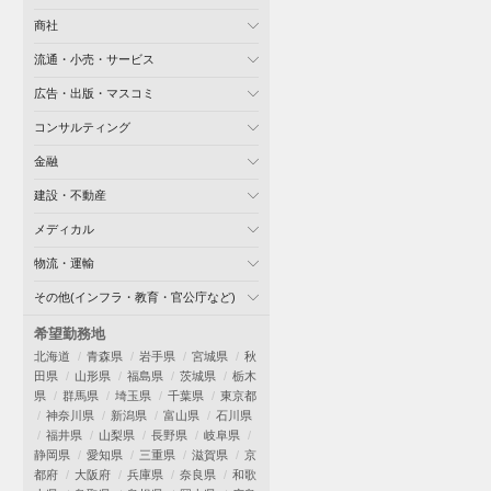
商社
流通・小売・サービス
広告・出版・マスコミ
コンサルティング
金融
建設・不動産
メディカル
物流・運輸
その他(インフラ・教育・官公庁など)
希望勤務地
北海道
青森県
岩手県
宮城県
秋
田県
山形県
福島県
茨城県
栃木
県
群馬県
埼玉県
千葉県
東京都
神奈川県
新潟県
富山県
石川県
福井県
山梨県
長野県
岐阜県
静岡県
愛知県
三重県
滋賀県
京
都府
大阪府
兵庫県
奈良県
和歌