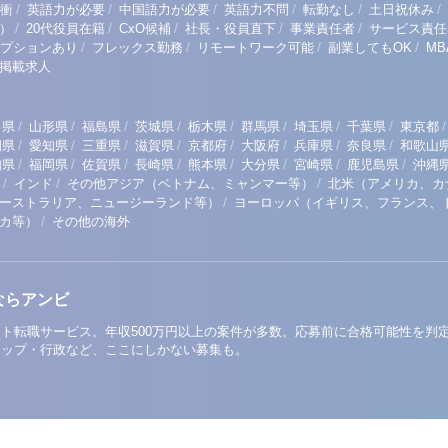
/
/
/
/
/
/
衝
英語力が必要
中国語力が必要
英語力不問
転勤なし
土日祝休み
/
/
/
/
/
）
20代役員在籍
CxO候補
社長・役員直下
事業責任者
サービス責任
/
/
/
/
プションあり
フレックス勤務
リモートワーク可能
副業してもOK
M
掲載求人
/
/
/
/
/
/
/
/
/
田県
山形県
福島県
茨城県
栃木県
群馬県
埼玉県
千葉県
東京都
/
/
/
/
/
/
/
/
岡県
愛知県
三重県
滋賀県
京都府
大阪府
兵庫県
奈良県
和歌山
/
/
/
/
/
/
/
/
知県
福岡県
佐賀県
長崎県
熊本県
大分県
宮崎県
鹿児島県
沖縄
/
/
/
インド
その他アジア（ベトナム、ミャンマー等）
北米（アメリカ、カ
/
ーストラリア、ニュージーランド等）
ヨーロッパ（イギリス、フランス、
/
リカ等）
その他の海外
ならアンビ
ト転職サービス。年収500万円以上の案件が多数。応募前に合格可能性を判
アップ・行政など、ここにしかない募集も。