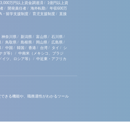
/
3,000万円以上資金調達済
1億円以上資
/
/
/
者
開発責任者
海外転勤
年収600万
/
/
BA・留学支援制度
育児支援制度
直接
/
/
/
/
神奈川県
新潟県
富山県
石川県
/
/
/
/
/
県
鳥取県
島根県
岡山県
広島県
/
/
/
/
/
/
県
中国
韓国
香港
台湾
タイ
シ
/
ナダ等）
中南米（メキシコ、ブラジ
/
ドイツ、ロシア等）
中近東・アフリカ
定できる機能や、職務適性がわかるツール