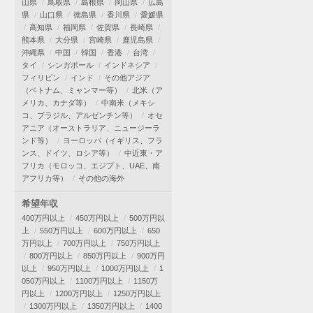
山県
鳥取県
島根県
岡山県
広島
県
山口県
徳島県
香川県
愛媛県
高知県
福岡県
佐賀県
長崎県
熊本県
大分県
宮崎県
鹿児島県
沖縄県
中国
韓国
香港
台湾
タイ
シンガポール
インドネシア
フィリピン
インド
その他アジア
（ベトナム、ミャンマー等）
北米（ア
メリカ、カナダ等）
中南米（メキシ
コ、ブラジル、アルゼンチン等）
オセ
アニア（オーストラリア、ニュージーラ
ンド等）
ヨーロッパ（イギリス、フラ
ンス、ドイツ、ロシア等）
中近東・ア
フリカ（モロッコ、エジプト、UAE、南
アフリカ等）
その他の海外
希望年収
400万円以上
450万円以上
500万円以
上
550万円以上
600万円以上
650
万円以上
700万円以上
750万円以上
800万円以上
850万円以上
900万円
以上
950万円以上
1000万円以上
1
050万円以上
1100万円以上
1150万
円以上
1200万円以上
1250万円以上
1300万円以上
1350万円以上
1400