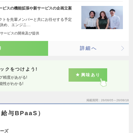
ービスの機能拡張や新サービスの企画立案
クトを先輩メンバーと共にお任せする予定
を決め、エンジニ…
サービスの開発及び提供
り
詳細へ
ックをつけよう!
興味あり
グ精度があがる!
能性がわかる!
掲載期間
26/08/05～26/08/18
給与BPaaS）
ーズ