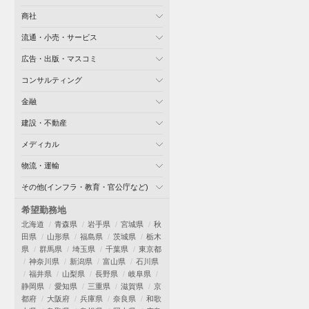
商社
流通・小売・サービス
広告・出版・マスコミ
コンサルティング
金融
建設・不動産
メディカル
物流・運輸
その他(インフラ・教育・官公庁など)
希望勤務地
北海道
青森県
岩手県
宮城県
秋
田県
山形県
福島県
茨城県
栃木
県
群馬県
埼玉県
千葉県
東京都
神奈川県
新潟県
富山県
石川県
福井県
山梨県
長野県
岐阜県
静岡県
愛知県
三重県
滋賀県
京
都府
大阪府
兵庫県
奈良県
和歌