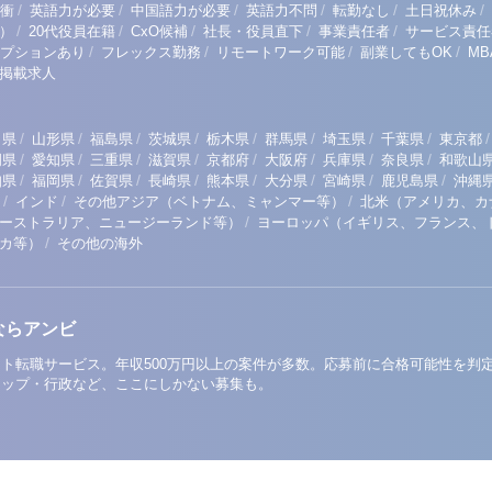
/
/
/
/
/
/
衝
英語力が必要
中国語力が必要
英語力不問
転勤なし
土日祝休み
/
/
/
/
/
）
20代役員在籍
CxO候補
社長・役員直下
事業責任者
サービス責任
/
/
/
/
プションあり
フレックス勤務
リモートワーク可能
副業してもOK
M
掲載求人
/
/
/
/
/
/
/
/
/
田県
山形県
福島県
茨城県
栃木県
群馬県
埼玉県
千葉県
東京都
/
/
/
/
/
/
/
/
岡県
愛知県
三重県
滋賀県
京都府
大阪府
兵庫県
奈良県
和歌山
/
/
/
/
/
/
/
/
知県
福岡県
佐賀県
長崎県
熊本県
大分県
宮崎県
鹿児島県
沖縄
/
/
/
インド
その他アジア（ベトナム、ミャンマー等）
北米（アメリカ、カ
/
ーストラリア、ニュージーランド等）
ヨーロッパ（イギリス、フランス、
/
リカ等）
その他の海外
ならアンビ
ト転職サービス。年収500万円以上の案件が多数。応募前に合格可能性を判
アップ・行政など、ここにしかない募集も。