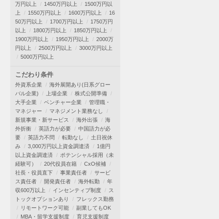
万円以上
1450万円以上
1500万円以
上
1550万円以上
1600万円以上
16
50万円以上
1700万円以上
1750万円
以上
1800万円以上
1850万円以上
1900万円以上
1950万円以上
2000万
円以上
2500万円以上
3000万円以上
5000万円以上
こだわり条件
外資系企業
海外展開あり(日系グロー
バル企業)
上場企業
株式公開準備
大手企業
ベンチャー企業
管理職・
マネジャー
マネジメント業務なし
新規事業・新サービス
海外出張
海
外折衝
英語力が必要
中国語力が必
要
英語力不問
転勤なし
土日祝休
み
3,000万円以上資金調達済
1億円
以上資金調達済
ポテンシャル採用（未
経験可）
20代役員在籍
CxO候補
社長・役員直下
事業責任者
サービ
ス責任者
開発責任者
海外転勤
年
収600万以上
インセンティブ制度
ス
トックオプションあり
フレックス勤務
リモートワーク可能
副業してもOK
MBA・留学支援制度
育児支援制度