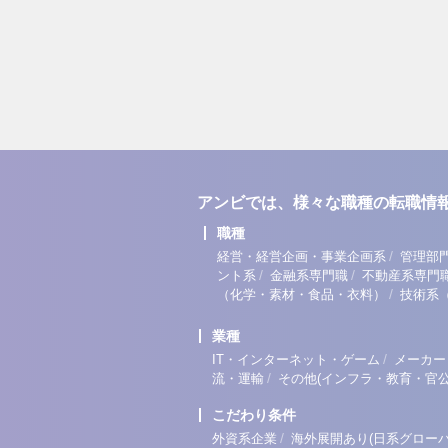
アンビでは、様々な職種の転職情
職種
/
経営・経営企画・事業企画系
管理部
/
/
ント系
金融系専門職
不動産系専門
/
（化学・素材・食品・衣料）
技術系
業種
/
IT・インターネット・ゲーム
メーカー
/
流・運輸
その他(インフラ・教育・官公
こだわり条件
/
外資系企業
海外展開あり(日系グローバ