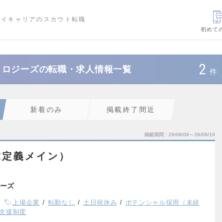
ハイキャリアのスカウト転職
初めて
2
ノロジーズの転職・求人情報一覧
件
新着のみ
掲載終了間近
掲載期間
26/08/06～26/08/19
求定義メイン）
ーズ
上場企業
転勤なし
土日祝休み
ポテンシャル採用（未経
支援制度