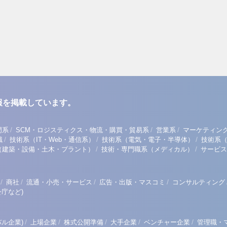
報を掲載しています。
/
/
/
門系
SCM・ロジスティクス・物流・購買・貿易系
営業系
マーケティン
/
/
/
職
技術系（IT・Web・通信系）
技術系（電気・電子・半導体）
技術系
/
/
（建築・設備・土木・プラント）
技術・専門職系（メディカル）
サービス
/
/
/
/
商社
流通・小売・サービス
広告・出版・マスコミ
コンサルティング
庁など)
/
/
/
/
/
ル企業)
上場企業
株式公開準備
大手企業
ベンチャー企業
管理職・