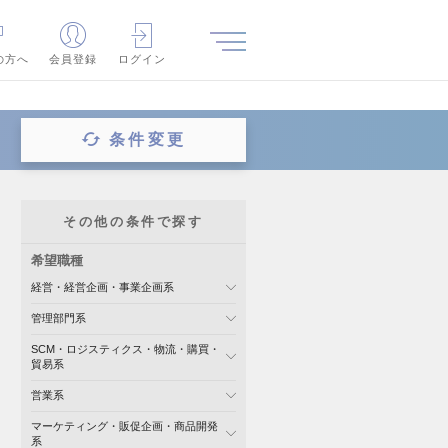
の方へ
会員登録
ログイン
条件変更
その他の条件で探す
希望職種
経営・経営企画・事業企画系
管理部門系
SCM・ロジスティクス・物流・購買・
貿易系
営業系
マーケティング・販促企画・商品開発
系