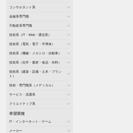
コンサルタント系
金融系専門職
不動産系専門職
技術系（IT・Web・通信系）
技術系（電気・電子・半導体）
技術系（機械・メカトロ・自動車）
技術系（化学・素材・食品・衣料）
技術系（建築・設備・土木・プラン
ト）
技術・専門職系（メディカル）
サービス・流通系
クリエイティブ系
希望業種
IT・インターネット・ゲーム
メーカー