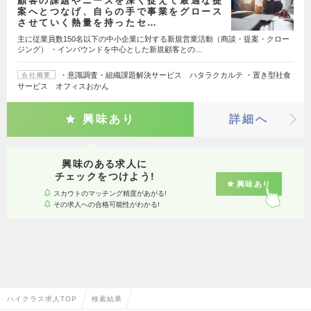
顧客の課題やニーズを深く捉えて最適な提
案へとつなげ、自らの手で事業をグロース
させていく熱量を持ったセ…
主に従業員数150名以下の中小企業に対する新規営業活動（商談・提案・クロー
ジング） ・インバウンドを中心とした新規顧客との…
・意識調査・組織課題解決サービス ハタラクカルテ ・置き型社食
会社概要
サービス オフィスおかん
興味あり
詳細へ
興味のある求人に
チェックをつけよう!
興味あり
スカウトのマッチング精度があがる!
その求人への合格可能性がわかる!
ハイクラス求人TOP
検索結果