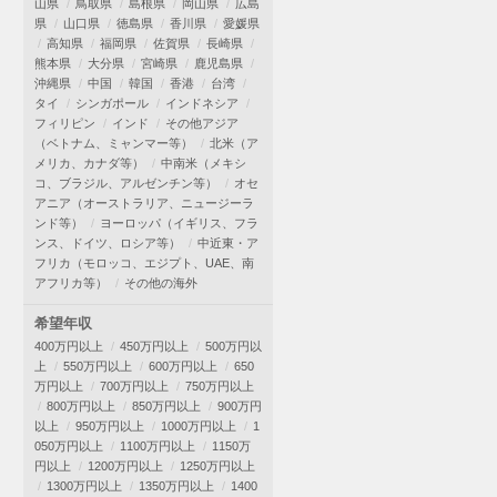
山県
鳥取県
島根県
岡山県
広島
県
山口県
徳島県
香川県
愛媛県
高知県
福岡県
佐賀県
長崎県
熊本県
大分県
宮崎県
鹿児島県
沖縄県
中国
韓国
香港
台湾
タイ
シンガポール
インドネシア
フィリピン
インド
その他アジア
（ベトナム、ミャンマー等）
北米（ア
メリカ、カナダ等）
中南米（メキシ
コ、ブラジル、アルゼンチン等）
オセ
アニア（オーストラリア、ニュージーラ
ンド等）
ヨーロッパ（イギリス、フラ
ンス、ドイツ、ロシア等）
中近東・ア
フリカ（モロッコ、エジプト、UAE、南
アフリカ等）
その他の海外
希望年収
400万円以上
450万円以上
500万円以
上
550万円以上
600万円以上
650
万円以上
700万円以上
750万円以上
800万円以上
850万円以上
900万円
以上
950万円以上
1000万円以上
1
050万円以上
1100万円以上
1150万
円以上
1200万円以上
1250万円以上
1300万円以上
1350万円以上
1400