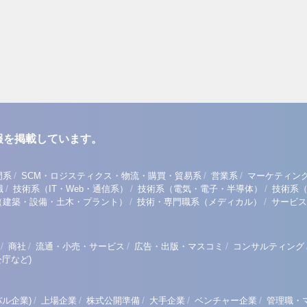
報を掲載しています。
/
/
/
門系
SCM・ロジスティクス・物流・購買・貿易系
営業系
マーケティン
/
/
/
職
技術系（IT・Web・通信系）
技術系（電気・電子・半導体）
技術系
/
/
（建築・設備・土木・プラント）
技術・専門職系（メディカル）
サービス
/
/
/
/
商社
流通・小売・サービス
広告・出版・マスコミ
コンサルティング
庁など)
/
/
/
/
/
ル企業)
上場企業
株式公開準備
大手企業
ベンチャー企業
管理職・