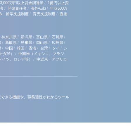
/
3,000万円以上資金調達済
1億円以上資
/
/
/
者
開発責任者
海外転勤
年収600万
/
/
BA・留学支援制度
育児支援制度
直接
/
/
/
/
神奈川県
新潟県
富山県
石川県
/
/
/
/
/
県
鳥取県
島根県
岡山県
広島県
/
/
/
/
/
/
県
中国
韓国
香港
台湾
タイ
シ
/
ナダ等）
中南米（メキシコ、ブラジ
/
ドイツ、ロシア等）
中近東・アフリカ
定できる機能や、職務適性がわかるツール