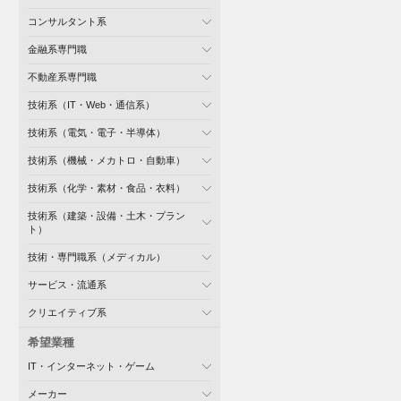
コンサルタント系
金融系専門職
不動産系専門職
技術系（IT・Web・通信系）
技術系（電気・電子・半導体）
技術系（機械・メカトロ・自動車）
技術系（化学・素材・食品・衣料）
技術系（建築・設備・土木・プラン
ト）
技術・専門職系（メディカル）
サービス・流通系
クリエイティブ系
希望業種
IT・インターネット・ゲーム
メーカー