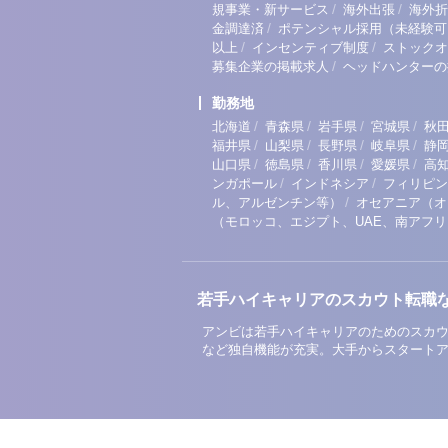
/
/
規事業・新サービス
海外出張
海外折
/
金調達済
ポテンシャル採用（未経験可
/
/
以上
インセンティブ制度
ストックオ
/
募集企業の掲載求人
ヘッドハンターの
勤務地
/
/
/
/
北海道
青森県
岩手県
宮城県
秋
/
/
/
/
福井県
山梨県
長野県
岐阜県
静
/
/
/
/
山口県
徳島県
香川県
愛媛県
高
/
/
ンガポール
インドネシア
フィリピン
/
ル、アルゼンチン等）
オセアニア（オ
（モロッコ、エジプト、UAE、南アフ
若手ハイキャリアのスカウト転職
アンビは若手ハイキャリアのためのスカウ
など独自機能が充実。大手からスタート