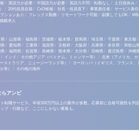
/
/
/
/
/
/
衝
英語力が必要
中国語力が必要
英語力不問
転勤なし
土日祝休み
/
/
/
/
/
）
20代役員在籍
CxO候補
社長・役員直下
事業責任者
サービス責任
/
/
/
/
プションあり
フレックス勤務
リモートワーク可能
副業してもOK
M
掲載求人
/
/
/
/
/
/
/
/
/
田県
山形県
福島県
茨城県
栃木県
群馬県
埼玉県
千葉県
東京都
/
/
/
/
/
/
/
/
岡県
愛知県
三重県
滋賀県
京都府
大阪府
兵庫県
奈良県
和歌山
/
/
/
/
/
/
/
/
知県
福岡県
佐賀県
長崎県
熊本県
大分県
宮崎県
鹿児島県
沖縄
/
/
/
インド
その他アジア（ベトナム、ミャンマー等）
北米（アメリカ、カ
/
ーストラリア、ニュージーランド等）
ヨーロッパ（イギリス、フランス、
/
リカ等）
その他の海外
ならアンビ
ト転職サービス。年収500万円以上の案件が多数。応募前に合格可能性を判
アップ・行政など、ここにしかない募集も。