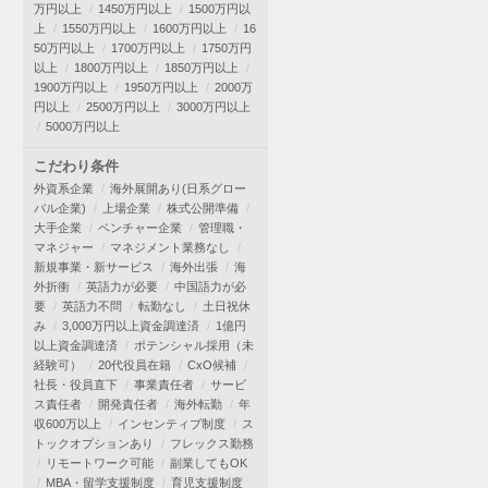
万円以上
1450万円以上
1500万円以
上
1550万円以上
1600万円以上
16
50万円以上
1700万円以上
1750万円
以上
1800万円以上
1850万円以上
1900万円以上
1950万円以上
2000万
円以上
2500万円以上
3000万円以上
5000万円以上
こだわり条件
外資系企業
海外展開あり(日系グロー
バル企業)
上場企業
株式公開準備
大手企業
ベンチャー企業
管理職・
マネジャー
マネジメント業務なし
新規事業・新サービス
海外出張
海
外折衝
英語力が必要
中国語力が必
要
英語力不問
転勤なし
土日祝休
み
3,000万円以上資金調達済
1億円
以上資金調達済
ポテンシャル採用（未
経験可）
20代役員在籍
CxO候補
社長・役員直下
事業責任者
サービ
ス責任者
開発責任者
海外転勤
年
収600万以上
インセンティブ制度
ス
トックオプションあり
フレックス勤務
リモートワーク可能
副業してもOK
MBA・留学支援制度
育児支援制度