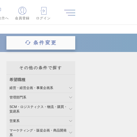
の方へ
会員登録
ログイン
条件変更
その他の条件で探す
希望職種
経営・経営企画・事業企画系
管理部門系
SCM・ロジスティクス・物流・購買・
貿易系
営業系
マーケティング・販促企画・商品開発
系