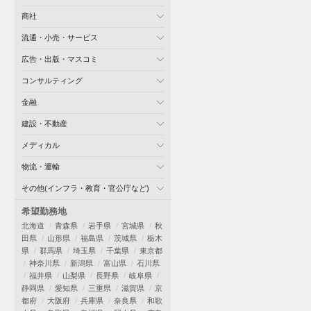
商社
流通・小売・サービス
広告・出版・マスコミ
コンサルティング
金融
建設・不動産
メディカル
物流・運輸
その他(インフラ・教育・官公庁など)
希望勤務地
北海道
青森県
岩手県
宮城県
秋
田県
山形県
福島県
茨城県
栃木
県
群馬県
埼玉県
千葉県
東京都
神奈川県
新潟県
富山県
石川県
福井県
山梨県
長野県
岐阜県
静岡県
愛知県
三重県
滋賀県
京
都府
大阪府
兵庫県
奈良県
和歌