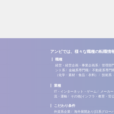
アンビでは、様々な職種の転職情
職種
/
経営・経営企画・事業企画系
管理部
/
/
ント系
金融系専門職
不動産系専門
/
（化学・素材・食品・衣料）
技術系
業種
/
IT・インターネット・ゲーム
メーカー
/
流・運輸
その他(インフラ・教育・官公
こだわり条件
/
外資系企業
海外展開あり(日系グローバ