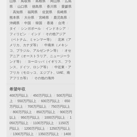
山県
鳥取県
島根県
岡山県
広島
県
山口県
徳島県
香川県
愛媛県
高知県
福岡県
佐賀県
長崎県
熊本県
大分県
宮崎県
鹿児島県
沖縄県
中国
韓国
香港
台湾
タイ
シンガポール
インドネシア
フィリピン
インド
その他アジア
（ベトナム、ミャンマー等）
北米（ア
メリカ、カナダ等）
中南米（メキシ
コ、ブラジル、アルゼンチン等）
オセ
アニア（オーストラリア、ニュージーラ
ンド等）
ヨーロッパ（イギリス、フラ
ンス、ドイツ、ロシア等）
中近東・ア
フリカ（モロッコ、エジプト、UAE、南
アフリカ等）
その他の海外
希望年収
400万円以上
450万円以上
500万円以
上
550万円以上
600万円以上
650
万円以上
700万円以上
750万円以上
800万円以上
850万円以上
900万円
以上
950万円以上
1000万円以上
1
050万円以上
1100万円以上
1150万
円以上
1200万円以上
1250万円以上
1300万円以上
1350万円以上
1400