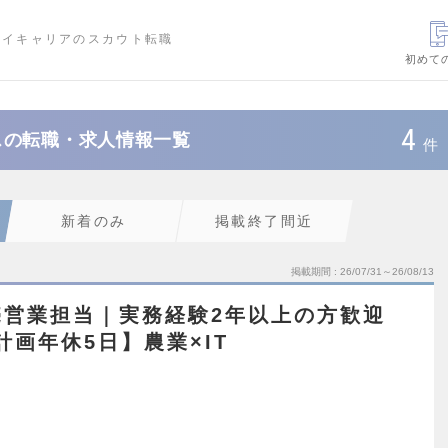
ハイキャリアのスカウト転職
初めて
4
スの転職・求人情報一覧
件
新着のみ
掲載終了間近
掲載期間
26/07/31～26/08/13
売営業担当｜実務経験2年以上の方歓迎
計画年休5日】農業×IT