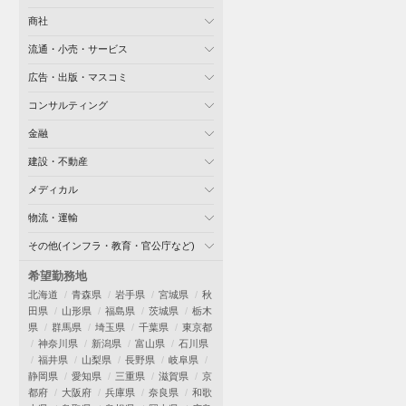
商社
流通・小売・サービス
広告・出版・マスコミ
コンサルティング
金融
建設・不動産
メディカル
物流・運輸
その他(インフラ・教育・官公庁など)
希望勤務地
北海道
青森県
岩手県
宮城県
秋
田県
山形県
福島県
茨城県
栃木
県
群馬県
埼玉県
千葉県
東京都
神奈川県
新潟県
富山県
石川県
福井県
山梨県
長野県
岐阜県
静岡県
愛知県
三重県
滋賀県
京
都府
大阪府
兵庫県
奈良県
和歌