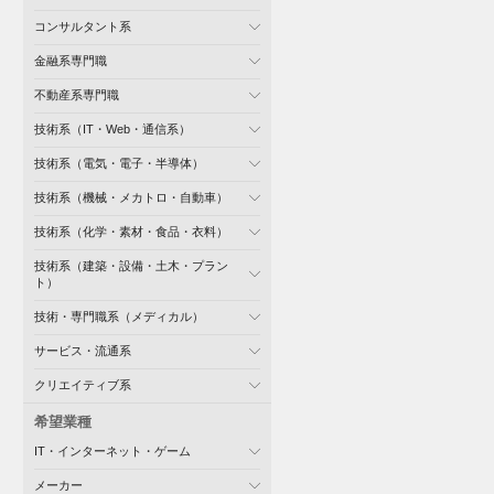
コンサルタント系
金融系専門職
不動産系専門職
技術系（IT・Web・通信系）
技術系（電気・電子・半導体）
技術系（機械・メカトロ・自動車）
技術系（化学・素材・食品・衣料）
技術系（建築・設備・土木・プラン
ト）
技術・専門職系（メディカル）
サービス・流通系
クリエイティブ系
希望業種
IT・インターネット・ゲーム
メーカー