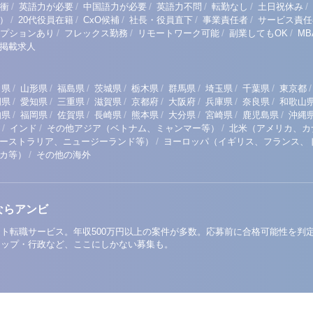
/
/
/
/
/
/
衝
英語力が必要
中国語力が必要
英語力不問
転勤なし
土日祝休み
/
/
/
/
/
）
20代役員在籍
CxO候補
社長・役員直下
事業責任者
サービス責任
/
/
/
/
プションあり
フレックス勤務
リモートワーク可能
副業してもOK
M
掲載求人
/
/
/
/
/
/
/
/
/
田県
山形県
福島県
茨城県
栃木県
群馬県
埼玉県
千葉県
東京都
/
/
/
/
/
/
/
/
岡県
愛知県
三重県
滋賀県
京都府
大阪府
兵庫県
奈良県
和歌山
/
/
/
/
/
/
/
/
知県
福岡県
佐賀県
長崎県
熊本県
大分県
宮崎県
鹿児島県
沖縄
/
/
/
インド
その他アジア（ベトナム、ミャンマー等）
北米（アメリカ、カ
/
ーストラリア、ニュージーランド等）
ヨーロッパ（イギリス、フランス、
/
リカ等）
その他の海外
ならアンビ
ト転職サービス。年収500万円以上の案件が多数。応募前に合格可能性を判
アップ・行政など、ここにしかない募集も。