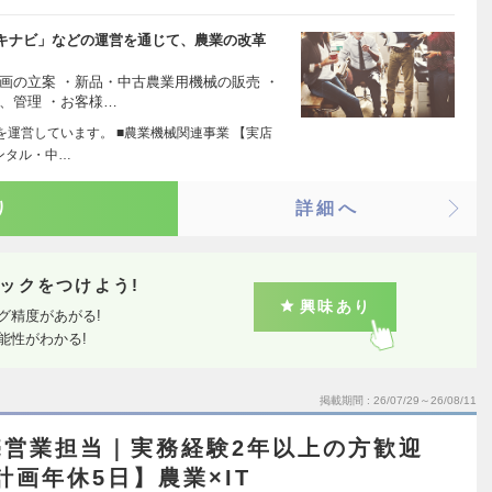
キナビ」などの運営を通じて、農業の改革
画の立案 ・新品・中古農業用機械の販売 ・
、管理 ・お客様…
業を運営しています。 ■農業機械関連事業 【実店
ンタル・中…
り
詳細へ
ックをつけよう!
興味あり
グ精度があがる!
能性がわかる!
掲載期間
26/07/29～26/08/11
売営業担当｜実務経験2年以上の方歓迎
計画年休5日】農業×IT