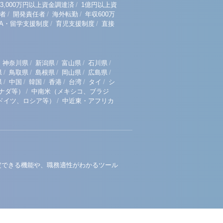
/
3,000万円以上資金調達済
1億円以上資
/
/
/
者
開発責任者
海外転勤
年収600万
/
/
BA・留学支援制度
育児支援制度
直接
/
/
/
/
神奈川県
新潟県
富山県
石川県
/
/
/
/
/
県
鳥取県
島根県
岡山県
広島県
/
/
/
/
/
/
県
中国
韓国
香港
台湾
タイ
シ
/
ナダ等）
中南米（メキシコ、ブラジ
/
ドイツ、ロシア等）
中近東・アフリカ
定できる機能や、職務適性がわかるツール