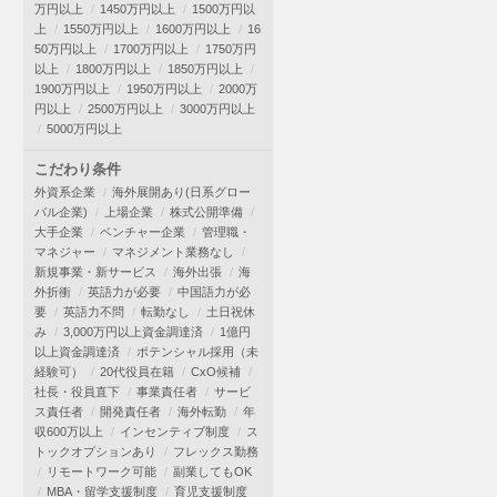
万円以上
1450万円以上
1500万円以
上
1550万円以上
1600万円以上
16
50万円以上
1700万円以上
1750万円
以上
1800万円以上
1850万円以上
1900万円以上
1950万円以上
2000万
円以上
2500万円以上
3000万円以上
5000万円以上
こだわり条件
外資系企業
海外展開あり(日系グロー
バル企業)
上場企業
株式公開準備
大手企業
ベンチャー企業
管理職・
マネジャー
マネジメント業務なし
新規事業・新サービス
海外出張
海
外折衝
英語力が必要
中国語力が必
要
英語力不問
転勤なし
土日祝休
み
3,000万円以上資金調達済
1億円
以上資金調達済
ポテンシャル採用（未
経験可）
20代役員在籍
CxO候補
社長・役員直下
事業責任者
サービ
ス責任者
開発責任者
海外転勤
年
収600万以上
インセンティブ制度
ス
トックオプションあり
フレックス勤務
リモートワーク可能
副業してもOK
MBA・留学支援制度
育児支援制度