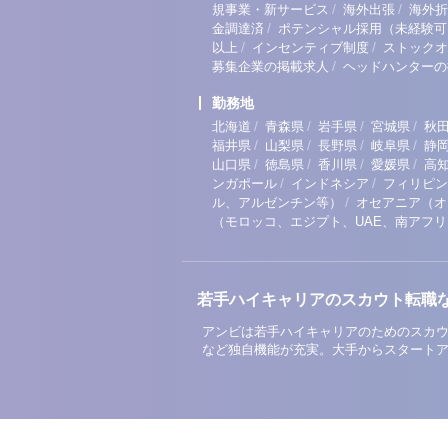
/
/
規事業・新サービス
海外出張
海外折
/
金調達済
ポテンシャル採用（未経験可
/
/
以上
インセンティブ制度
ストックオ
/
募集企業の掲載求人
ヘッドハンターの
勤務地
/
/
/
/
北海道
青森県
岩手県
宮城県
秋
/
/
/
/
福井県
山梨県
長野県
岐阜県
静
/
/
/
/
山口県
徳島県
香川県
愛媛県
高
/
/
ンガポール
インドネシア
フィリピン
/
ル、アルゼンチン等）
オセアニア（オ
（モロッコ、エジプト、UAE、南アフ
若手ハイキャリアのスカウト転職
アンビは若手ハイキャリアのためのスカウ
など独自機能が充実。大手からスタート