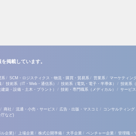
報を掲載しています。
/
/
/
門系
SCM・ロジスティクス・物流・購買・貿易系
営業系
マーケティン
/
/
/
職
技術系（IT・Web・通信系）
技術系（電気・電子・半導体）
技術系
/
/
（建築・設備・土木・プラント）
技術・専門職系（メディカル）
サービス
/
/
/
/
商社
流通・小売・サービス
広告・出版・マスコミ
コンサルティング
庁など)
/
/
/
/
/
ル企業)
上場企業
株式公開準備
大手企業
ベンチャー企業
管理職・