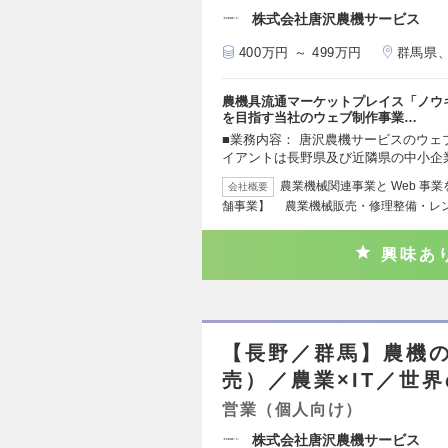
株式会社唐沢農機サービス
400万円 ～ 499万円
群馬県
農機具流通マーケットプレイス「ノウ
を目指す当社のウェブ制作事業…
■業務内容： 唐沢農機サービスのウ
イアントは長野県及び近隣県の中小企
農業機械関連事業と Web 事
会社概要
舗事業】 農業機械販売・修理整備・レ
興味あ
【長野／群馬】農機
売）／農業×IT／世
営業（個人向け）
株式会社唐沢農機サービス