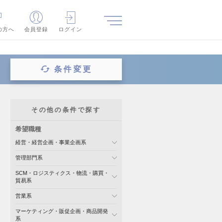
の方へ
会員登録
ログイン
条件変更
その他の条件で探す
希望職種
経営・経営企画・事業企画系
管理部門系
SCM・ロジスティクス・物流・購買・
貿易系
営業系
マーケティング・販促企画・商品開発
系