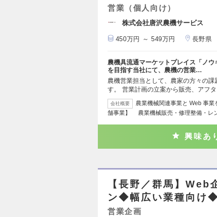
営業（個人向け）
株式会社唐沢農機サービス
450万円 ～ 549万円
長野県
農機具流通マーケットプレイス「ノウ
を目指す当社にて、農機の営業…
農機営業担当として、農家の方々の課
す。 営業計画の立案から販売、アフ
農業機械関連事業と Web 事
会社概要
舗事業】 農業機械販売・修理整備・レ
興味あ
【長野／群馬】Web
ン◆幅広い業種向け
営業企画