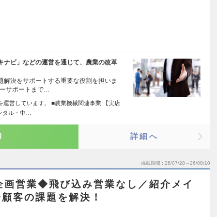
キナビ」などの運営を通じて、農業の改革
題解決をサポートする重要な役割を担いま
ターサポートまで…
業を運営しています。 ■農業機械関連事業 【実店
ンタル・中…
り
詳細へ
掲載期間
26/07/28～26/08/10
企画営業◆飛び込み営業なし／紹介メイ
◆顧客の課題を解決！