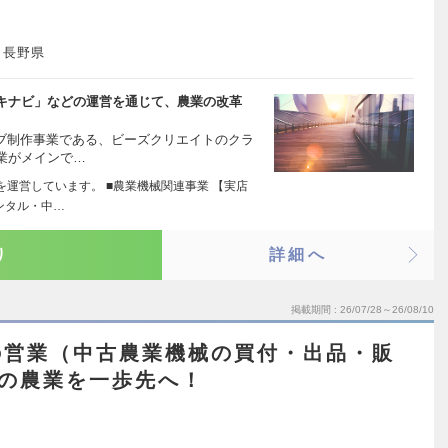
、長野県
キナビ」などの運営を通じて、農業の改革
ェブ制作事業である、ビーズクリエイトのクラ
業がメインで…
業を運営しています。 ■農業機械関連事業 【実店
ンタル・中…
り
詳細へ
掲載期間
26/07/28～26/08/10
の営業（中古農業機械の買付・出品・販
界の農業を一歩先へ！