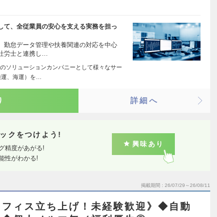
して、全従業員の安心を支える実務を担っ
、勤怠データ管理や扶養関連の対応を中⼼
社労⼠と連携し…
のソリューションカンパニーとして様々なサー
陸運、海運）を…
り
詳細へ
ックをつけよう!
興味あり
グ精度があがる!
能性がわかる!
掲載期間
26/07/29～26/08/11
オフィス立ち上げ！未経験歓迎》◆自動