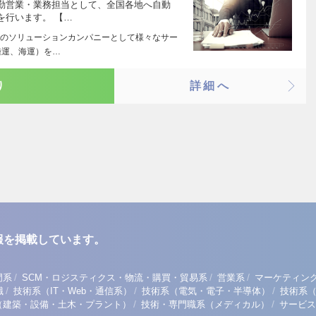
勤営業・業務担当として、全国各地へ自動
を行います。 【…
のソリューションカンパニーとして様々なサー
陸運、海運）を…
り
詳細へ
報を掲載しています。
/
/
/
門系
SCM・ロジスティクス・物流・購買・貿易系
営業系
マーケティン
/
/
/
職
技術系（IT・Web・通信系）
技術系（電気・電子・半導体）
技術系
/
/
（建築・設備・土木・プラント）
技術・専門職系（メディカル）
サービス