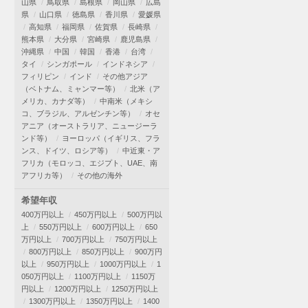
山県
鳥取県
島根県
岡山県
広島
県
山口県
徳島県
香川県
愛媛県
高知県
福岡県
佐賀県
長崎県
熊本県
大分県
宮崎県
鹿児島県
沖縄県
中国
韓国
香港
台湾
タイ
シンガポール
インドネシア
フィリピン
インド
その他アジア
（ベトナム、ミャンマー等）
北米（ア
メリカ、カナダ等）
中南米（メキシ
コ、ブラジル、アルゼンチン等）
オセ
アニア（オーストラリア、ニュージーラ
ンド等）
ヨーロッパ（イギリス、フラ
ンス、ドイツ、ロシア等）
中近東・ア
フリカ（モロッコ、エジプト、UAE、南
アフリカ等）
その他の海外
希望年収
400万円以上
450万円以上
500万円以
上
550万円以上
600万円以上
650
万円以上
700万円以上
750万円以上
800万円以上
850万円以上
900万円
以上
950万円以上
1000万円以上
1
050万円以上
1100万円以上
1150万
円以上
1200万円以上
1250万円以上
1300万円以上
1350万円以上
1400