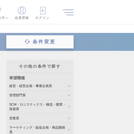
の方へ
会員登録
ログイン
条件変更
その他の条件で探す
希望職種
経営・経営企画・事業企画系
管理部門系
SCM・ロジスティクス・物流・購買・
貿易系
営業系
マーケティング・販促企画・商品開発
系