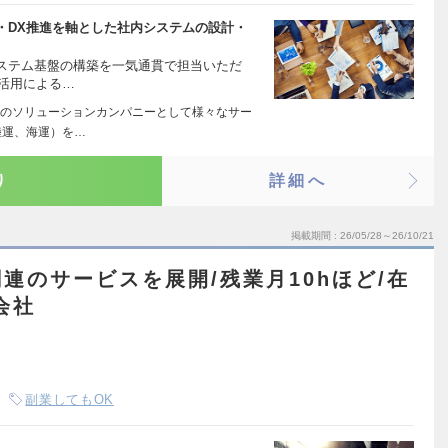
・DX推進を軸とした社内システムの設計・
システム基盤の構築を一気通貫で担当いただ
I活用による…
のソリューションカンパニーとして様々なサー
陸運、海運）を…
り
詳細へ
掲載期間
26/05/28～26/10/21
連のサービスを展開/残業月10hほど/在
会社
副業してもOK