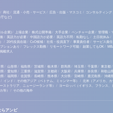
/
/
/
/
商社
流通・小売・サービス
広告・出版・マスコミ
コンサルティング
庁など)
/
/
/
/
/
ル企業)
上場企業
株式公開準備
大手企業
ベンチャー企業
管理職・
/
/
/
/
/
/
衝
英語力が必要
中国語力が必要
英語力不問
転勤なし
土日祝休み
/
/
/
/
/
）
20代役員在籍
CxO候補
社長・役員直下
事業責任者
サービス責任
/
/
/
/
プションあり
フレックス勤務
リモートワーク可能
副業してもOK
M
掲載求人
/
/
/
/
/
/
/
/
/
田県
山形県
福島県
茨城県
栃木県
群馬県
埼玉県
千葉県
東京都
/
/
/
/
/
/
/
/
岡県
愛知県
三重県
滋賀県
京都府
大阪府
兵庫県
奈良県
和歌山
/
/
/
/
/
/
/
/
知県
福岡県
佐賀県
長崎県
熊本県
大分県
宮崎県
鹿児島県
沖縄
/
/
/
インド
その他アジア（ベトナム、ミャンマー等）
北米（アメリカ、カ
/
ーストラリア、ニュージーランド等）
ヨーロッパ（イギリス、フランス、
/
リカ等）
その他の海外
ならアンビ