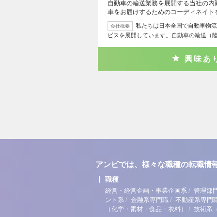
自動車の輸送業務を展開する当社の内
車をお届けするためのコーディネイト
私たちは日本全国で自動車物流
会社概要
ビスを展開しています。自動車の輸送（
興味あ
アンビでは、様々な職種の転職情
職種
/
経営・経営企画・事業企画系
管理部
/
/
ント系
金融系専門職
不動産系専門
/
（化学・素材・食品・衣料）
技術系