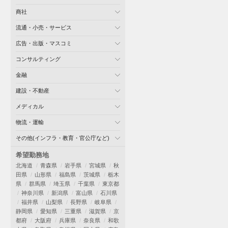
商社
流通・小売・サービス
広告・出版・マスコミ
コンサルティング
金融
建設・不動産
メディカル
物流・運輸
その他(インフラ・教育・官公庁など)
希望勤務地
北海道
青森県
岩手県
宮城県
秋
田県
山形県
福島県
茨城県
栃木
県
群馬県
埼玉県
千葉県
東京都
神奈川県
新潟県
富山県
石川県
福井県
山梨県
長野県
岐阜県
静岡県
愛知県
三重県
滋賀県
京
都府
大阪府
兵庫県
奈良県
和歌