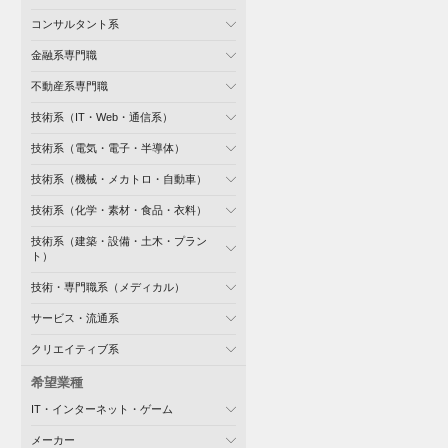
コンサルタント系
金融系専門職
不動産系専門職
技術系（IT・Web・通信系）
技術系（電気・電子・半導体）
技術系（機械・メカトロ・自動車）
技術系（化学・素材・食品・衣料）
技術系（建築・設備・土木・プラン
ト）
技術・専門職系（メディカル）
サービス・流通系
クリエイティブ系
希望業種
IT・インターネット・ゲーム
メーカー