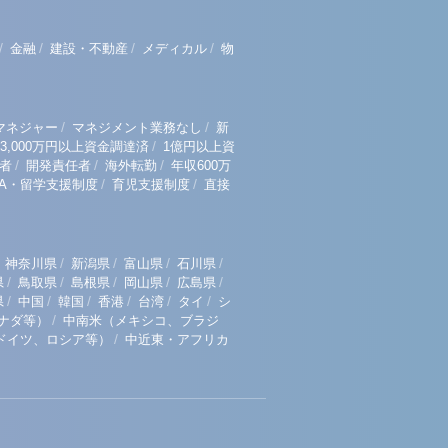
/
/
/
/
金融
建設・不動産
メディカル
物
/
/
マネジャー
マネジメント業務なし
新
/
3,000万円以上資金調達済
1億円以上資
/
/
/
者
開発責任者
海外転勤
年収600万
/
/
BA・留学支援制度
育児支援制度
直接
/
/
/
/
神奈川県
新潟県
富山県
石川県
/
/
/
/
/
県
鳥取県
島根県
岡山県
広島県
/
/
/
/
/
/
県
中国
韓国
香港
台湾
タイ
シ
/
ナダ等）
中南米（メキシコ、ブラジ
/
ドイツ、ロシア等）
中近東・アフリカ