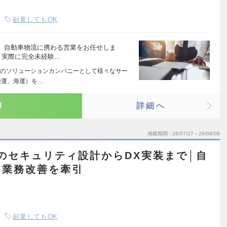
副業してもOK
、自動車物流に携わる営業をお任せしま
！実際に完全未経験…
のソリューションカンパニーとして様々なサー
陸運、海運）を…
り
詳細へ
掲載期間
26/07/27～26/08/09
ドのセキュリティ設計からDX実装まで│自
て業務改善を牽引
副業してもOK