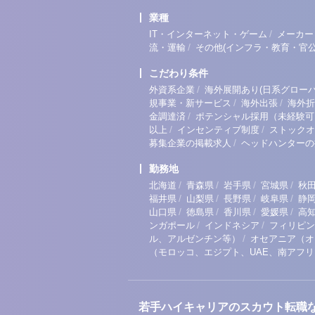
業種
/
IT・インターネット・ゲーム
メーカー
/
流・運輸
その他(インフラ・教育・官公
こだわり条件
/
外資系企業
海外展開あり(日系グローバ
/
/
規事業・新サービス
海外出張
海外折
/
金調達済
ポテンシャル採用（未経験可
/
/
以上
インセンティブ制度
ストックオ
/
募集企業の掲載求人
ヘッドハンターの
勤務地
/
/
/
/
北海道
青森県
岩手県
宮城県
秋
/
/
/
/
福井県
山梨県
長野県
岐阜県
静
/
/
/
/
山口県
徳島県
香川県
愛媛県
高
/
/
ンガポール
インドネシア
フィリピン
/
ル、アルゼンチン等）
オセアニア（オ
（モロッコ、エジプト、UAE、南アフ
若手ハイキャリアのスカウト転職