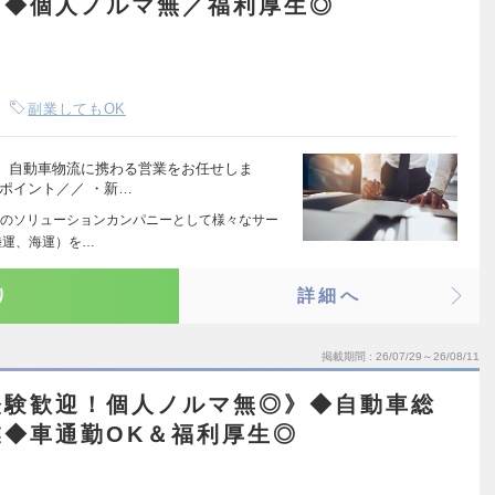
ン◆個人ノルマ無／福利厚生◎
副業してもOK
、自動車物流に携わる営業をお任せしま
ポイント／／ ・新…
のソリューションカンパニーとして様々なサー
陸運、海運）を…
り
詳細へ
掲載期間
26/07/29～26/08/11
経験歓迎！個人ノルマ無◎》◆自動車総
◆車通勤OK＆福利厚生◎