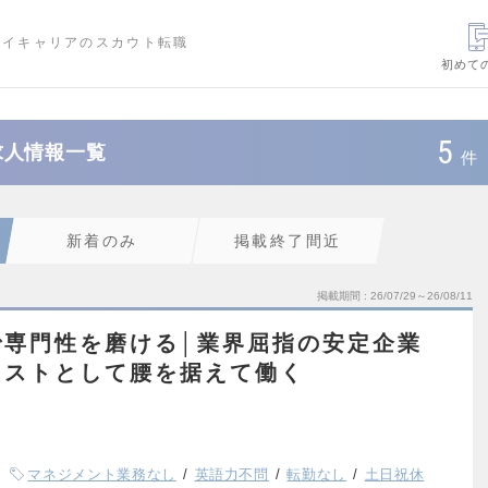
ハイキャリアのスカウト転職
初めて
5
求人情報一覧
件
新着のみ
掲載終了間近
掲載期間
26/07/29～26/08/11
で専門性を磨ける│業界屈指の安定企業
リストとして腰を据えて働く
マネジメント業務なし
英語力不問
転勤なし
土日祝休