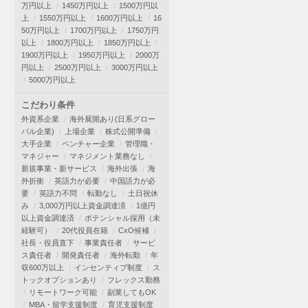
万円以上
1450万円以上
1500万円以
上
1550万円以上
1600万円以上
16
50万円以上
1700万円以上
1750万円
以上
1800万円以上
1850万円以上
1900万円以上
1950万円以上
2000万
円以上
2500万円以上
3000万円以上
5000万円以上
こだわり条件
外資系企業
海外展開あり(日系グロー
バル企業)
上場企業
株式公開準備
大手企業
ベンチャー企業
管理職・
マネジャー
マネジメント業務なし
新規事業・新サービス
海外出張
海
外折衝
英語力が必要
中国語力が必
要
英語力不問
転勤なし
土日祝休
み
3,000万円以上資金調達済
1億円
以上資金調達済
ポテンシャル採用（未
経験可）
20代役員在籍
CxO候補
社長・役員直下
事業責任者
サービ
ス責任者
開発責任者
海外転勤
年
収600万以上
インセンティブ制度
ス
トックオプションあり
フレックス勤務
リモートワーク可能
副業してもOK
MBA・留学支援制度
育児支援制度