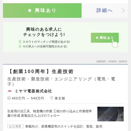
興味あり
詳細へ
興味のある求人に
チェックをつけよう!
興味あり
スカウトのマッチング精度があがる!
その求人への合格可能性がわかる!
掲載期間
26/08/06～26/08/19
【創業100周年】生産技術
生産技術・製造技術・エンジニアリング（電気・電
子）
ミヤマ電器株式会社
450万円 ～ 549万円
東京都
生産用の治工具、検査機の作製 工程の作り込みと作業標準
書の作成 新製品立ち上げのフォロー
車載向け、産業機器等のスイッチを設計、製造、販売
会社概要