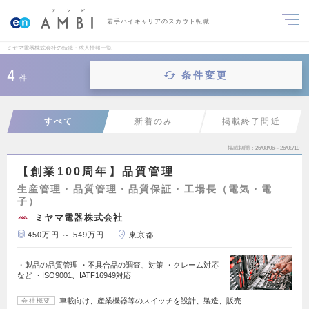
若手ハイキャリアのスカウト転職
ミヤマ電器株式会社の転職・求人情報一覧
4
条件変更
件
すべて
新着のみ
掲載終了間近
掲載期間
26/08/06～26/08/19
【創業100周年】品質管理
生産管理・品質管理・品質保証・工場長（電気・電
子）
ミヤマ電器株式会社
450万円 ～ 549万円
東京都
・製品の品質管理 ・不具合品の調査、対策 ・クレーム対応
など ・ISO9001、IATF16949対応
車載向け、産業機器等のスイッチを設計、製造、販売
会社概要