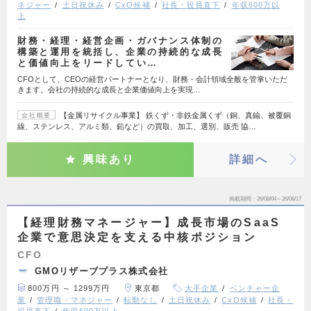
ネジャー
土日祝休み
CxO候補
社長・役員直下
年収600万以
上
財務・経理・経営企画・ガバナンス体制の
構築と運用を統括し、企業の持続的な成長
と価値向上をリードしてい…
CFOとして、CEOの経営パートナーとなり、財務・会計領域全般を管掌いただ
きます。会社の持続的な成長と企業価値向上を実現…
【金属リサイクル事業】 鉄くず・非鉄金属くず（銅、真鍮、被覆銅
会社概要
線、ステンレス、アルミ類、鉛など）の買取、加工、選別、販売 協…
興味あり
詳細へ
掲載期間
26/08/04～26/08/17
【経理財務マネージャー】成長市場のSaaS
企業で意思決定を支える中核ポジション
CFO
GMOリザーブプラス株式会社
800万円 ～ 1299万円
東京都
大手企業
ベンチャー企
業
管理職・マネジャー
転勤なし
土日祝休み
CxO候補
社長・
役員直下
年収600万以上