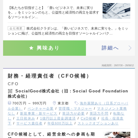
【私たちが目指すこと】 「善いビジネスで、未来に実り
を。」をミッションのもと、公益性と経済性の両立を追求す
るソーシャルイン…
株式会社クラダシは、「善いビジネスで、未来に実りを。」をミッ
会社概要
ションに掲げ、公益性と経済性の両立を目指すソーシャルインパク…
興味あり
詳細へ
掲載期間
26/07/30～26/08/12
財務・経理責任者（CFO候補）
CFO
SocialGood株式会社（旧：Social Good Foundation
株式会社）
700万円 ～ 999万円
東京都
海外展開あり（日系グローバ
ル企業）
ベンチャー企業
管理職・マネジャー
マネジメント業務
なし
新規事業・新サービス
英語力が必要
英語力不問
転勤な
し
土日祝休み
1億円以上資金調達済
CxO候補
社長・役員直
下
サービス責任者
年収600万以上
ストックオプションあり
CFO候補として、経営全般への参画も期