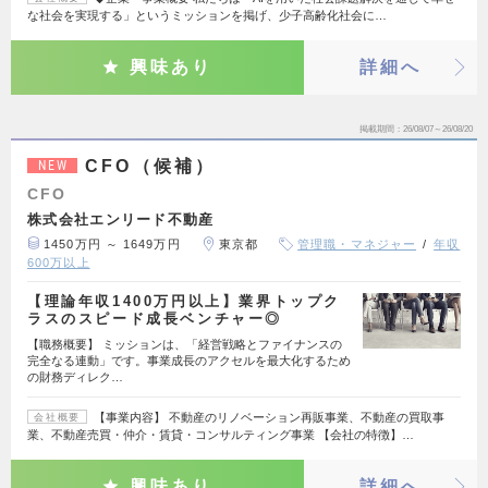
な社会を実現する」というミッションを掲げ、少子高齢化社会に…
興味あり
詳細へ
掲載期間
26/08/07～26/08/20
CFO（候補）
NEW
CFO
株式会社エンリード不動産
1450万円 ～ 1649万円
東京都
管理職・マネジャー
年収
600万以上
【理論年収1400万円以上】業界トップク
ラスのスピード成長ベンチャー◎
【職務概要】 ミッションは、「経営戦略とファイナンスの
完全なる連動」です。事業成長のアクセルを最大化するため
の財務ディレク…
【事業内容】 不動産のリノベーション再販事業、不動産の買取事
会社概要
業、不動産売買・仲介・賃貸・コンサルティング事業 【会社の特徴】…
興味あり
詳細へ