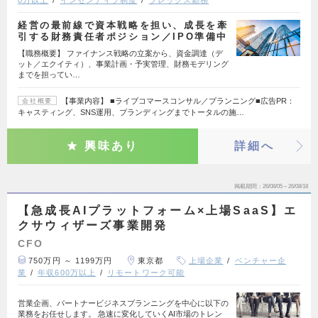
0万以上
インセンティブ制度
フレックス勤務
経営の最前線で資本戦略を担い、成長を牽
引する財務責任者ポジション／IPO準備中
【職務概要】 ファイナンス戦略の立案から、資金調達（デ
ット／エクイティ）、事業計画・予実管理、財務モデリング
までを担ってい…
【事業内容】 ■ライブコマースコンサル／プランニング■広告PR：
会社概要
キャスティング、SNS運用、ブランディングまでトータルの施…
興味あり
詳細へ
掲載期間
26/08/05～26/08/18
【急成長AIプラットフォーム×上場SaaS】エ
クサウィザーズ事業開発
CFO
750万円 ～ 1199万円
東京都
上場企業
ベンチャー企
業
年収600万以上
リモートワーク可能
営業企画、パートナービジネスプランニングを中心に以下の
業務をお任せします。 急速に変化していくAI市場のトレン