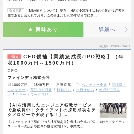
【M&A業界について】 現在、国内の100万社以上の企業が後継者不
会社概要
在であると言われており、このままだと2025年頃までに多…
興味あり
詳細へ
掲載期間
26/08/03～26/08/16
CFO候補【業績急成長/IPO戦略】（年
NEW
収1000万円～1500万円）
CFO
ファインディ株式会社
1000万円 ～ 1549万円
東京都
ベンチャー企業
管理職・
マネジャー
英語力が必要
転勤なし
土日祝休み
年収600万以
上
リモートワーク可能
【AIを活用したエンジニア転職サービス
で急成長中｜クライアントの採用成功をテ
クノロジーで実現する！】…
【パソナキャリア経由での入社実績あり】当社の今後のIPOに向けたエクイティ
ストーリーの設計や国内外投資家向けIR、事業成…