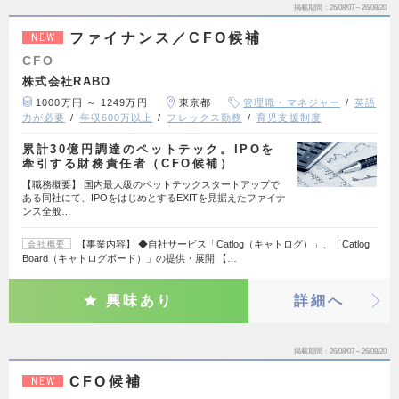
掲載期間
26/08/07～26/08/20
ファイナンス／CFO候補
NEW
CFO
株式会社RABO
1000万円 ～ 1249万円
東京都
管理職・マネジャー
英語
力が必要
年収600万以上
フレックス勤務
育児支援制度
累計30億円調達のペットテック。IPOを
牽引する財務責任者（CFO候補）
【職務概要】 国内最大級のペットテックスタートアップで
ある同社にて、IPOをはじめとするEXITを見据えたファイナ
ンス全般…
【事業内容】 ◆自社サービス「Catlog（キャトログ）」、「Catlog
会社概要
Board（キャトログボード）」の提供・展開 【…
興味あり
詳細へ
掲載期間
26/08/07～26/08/20
CFO候補
NEW