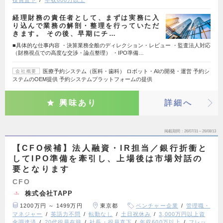
経理財務の責任者として、まずは実務に入
り込んで業務の解剖・整理を行っていただ
きます。 その後、早期にチ…
■具体的な仕事内容 ・決算業務全般のディレクション・レビュー ・監査法人対応
（財務視点での高度な交渉・論点整理） ・IPO準備…
医療予約システム（医科・歯科） ロボット・AIの開発・運営 予約シ
会社概要
ステムのOEM提供 予約システムプラットフォームの提供
興味あり
詳細へ
掲載期間
26/07/31～26/08/13
【CFO候補】法人融資・IR担当／銀行折衝と
してIPO準備を牽引し、上場後は市場対話の
要となります
CFO
株式会社TAPP
1200万円 ～ 1499万円
東京都
ベンチャー企業
管理職・
マネジャー
英語力不問
転勤なし
土日祝休み
3,000万円以上資
金調達済
20代役員在籍
社長・役員直下
年収600万以上
フレッ