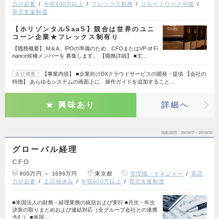
力が必要
年収600万以上
フレックス勤務
リモートワーク可能
育児支援制度
【ホリゾンタルSaaS】競合は世界のユニ
コーン企業★フレックス制有り
【職務概要】 M＆A、IPOの準備のため、CFOまたはVP of Fi
nance候補メンバーを 募集します。 【職務詳細】 ■主…
【事業内容】 ■企業向けDXクラウドサービスの開発・提供 【会社の
会社概要
特徴】 あらゆるシステムの画面上に、操作ガイドを追加すること…
興味あり
詳細へ
掲載期間
26/08/07～26/08/20
グローバル経理
CFO
800万円 ～ 1699万円
東京都
管理職・マネジャー
英語
力が必要
土日祝休み
年収600万以上
育児支援制度
■米国法人の財務・経理業務の統括および実行 ■月次・年次
決算の取りまとめおよび連結対応（全グループ会社との連携
含む） ■米国…