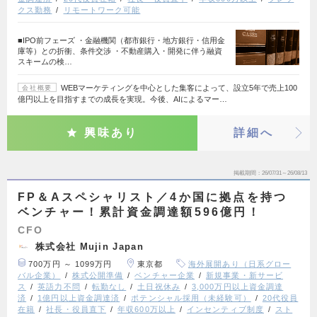
クス勤務
リモートワーク可能
■IPO前フェーズ ・金融機関（都市銀行・地方銀行・信用金
庫等）との折衝、条件交渉 ・不動産購入・開発に伴う融資
スキームの検…
WEBマーケティングを中心とした集客によって、設立5年で売上100
会社概要
億円以上を目指すまでの成長を実現。今後、AIによるマー…
興味あり
詳細へ
掲載期間
26/07/31～26/08/13
FP＆Aスペシャリスト／4か国に拠点を持つ
ベンチャー！累計資金調達額596億円！
CFO
株式会社 Mujin Japan
700万円 ～ 1099万円
東京都
海外展開あり（日系グロー
バル企業）
株式公開準備
ベンチャー企業
新規事業・新サービ
ス
英語力不問
転勤なし
土日祝休み
3,000万円以上資金調達
済
1億円以上資金調達済
ポテンシャル採用（未経験可）
20代役員
在籍
社長・役員直下
年収600万以上
インセンティブ制度
スト