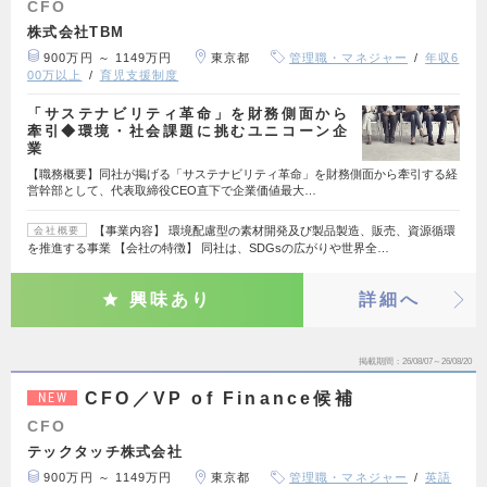
CFO
株式会社TBM
900万円 ～ 1149万円
東京都
管理職・マネジャー
年収6
00万以上
育児支援制度
「サステナビリティ革命」を財務側面から
牽引◆環境・社会課題に挑むユニコーン企
業
【職務概要】同社が掲げる「サステナビリティ革命」を財務側面から牽引する経
営幹部として、代表取締役CEO直下で企業価値最大…
【事業内容】 環境配慮型の素材開発及び製品製造、販売、資源循環
会社概要
を推進する事業 【会社の特徴】 同社は、SDGsの広がりや世界全…
興味あり
詳細へ
掲載期間
26/08/07～26/08/20
CFO／VP of Finance候補
NEW
CFO
テックタッチ株式会社
900万円 ～ 1149万円
東京都
管理職・マネジャー
英語