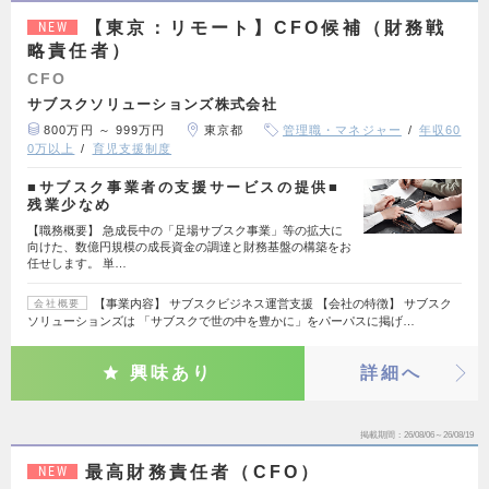
【東京：リモート】CFO候補（財務戦
NEW
略責任者）
CFO
サブスクソリューションズ株式会社
800万円 ～ 999万円
東京都
管理職・マネジャー
年収60
0万以上
育児支援制度
■サブスク事業者の支援サービスの提供■
残業少なめ
【職務概要】 急成長中の「足場サブスク事業」等の拡大に
向けた、数億円規模の成長資金の調達と財務基盤の構築をお
任せします。 単…
【事業内容】 サブスクビジネス運営支援 【会社の特徴】 サブスク
会社概要
ソリューションズは 「サブスクで世の中を豊かに」をパーパスに掲げ…
興味あり
詳細へ
掲載期間
26/08/06～26/08/19
最高財務責任者（CFO）
NEW