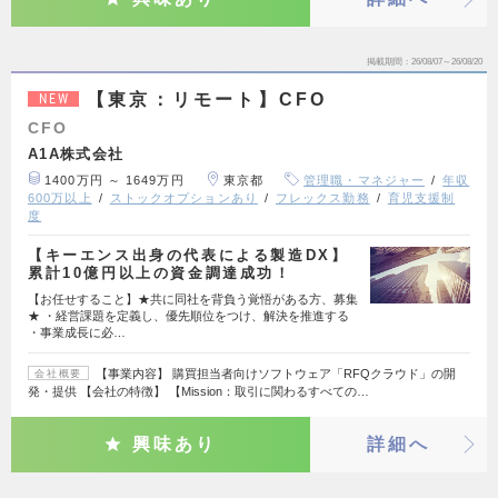
掲載期間
26/08/07～26/08/20
【東京：リモート】CFO
NEW
CFO
A1A株式会社
1400万円 ～ 1649万円
東京都
管理職・マネジャー
年収
600万以上
ストックオプションあり
フレックス勤務
育児支援制
度
【キーエンス出身の代表による製造DX】
累計10億円以上の資金調達成功！
【お任せすること】★共に同社を背負う覚悟がある方、募集
★ ・経営課題を定義し、優先順位をつけ、解決を推進する
・事業成長に必…
【事業内容】 購買担当者向けソフトウェア「RFQクラウド」の開
会社概要
発・提供 【会社の特徴】 【Mission：取引に関わるすべての…
興味あり
詳細へ