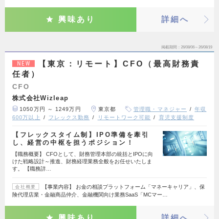
興味あり
詳細へ
掲載期間
26/08/06～26/08/19
【東京：リモート】CFO（最高財務責
NEW
任者）
CFO
株式会社Wizleap
1050万円 ～ 1249万円
東京都
管理職・マネジャー
年収
600万以上
フレックス勤務
リモートワーク可能
育児支援制度
【フレックスタイム制】IPO準備を牽引
し、経営の中枢を担うポジション！
【職務概要】 CFOとして、財務管理本部の統括とIPOに向
けた戦略設計～推進、財務経理業務全般をお任せいたしま
す。 【職務詳…
【事業内容】 お金の相談プラットフォーム「マネーキャリア」、保
会社概要
険代理店業・金融商品仲介、金融機関向け業務SaaS「MCマー…
興味あり
詳細へ