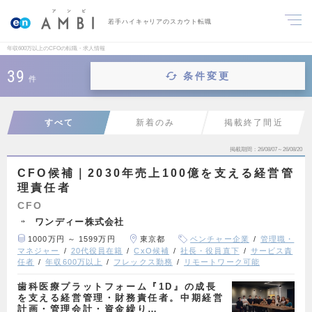
若手ハイキャリアのスカウト転職
年収600万以上のCFOの転職・求人情報
39
条件変更
件
すべて
新着のみ
掲載終了間近
掲載期間
26/08/07～26/08/20
CFO候補｜2030年売上100億を支える経営管
理責任者
CFO
ワンディー株式会社
1000万円 ～ 1599万円
東京都
ベンチャー企業
管理職・
マネジャー
20代役員在籍
CxO候補
社長・役員直下
サービス責
任者
年収600万以上
フレックス勤務
リモートワーク可能
歯科医療プラットフォーム『1D』の成長
を支える経営管理・財務責任者。中期経営
計画・管理会計・資金繰り…