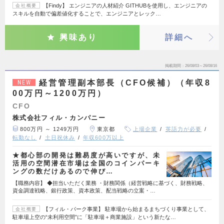
【Findy】 エンジニアの人材紹介 GITHUBを使用し、エンジニアの
会社概要
スキルを自動で偏差値化することで、エンジニアとレック…
興味あり
詳細へ
掲載期間
26/08/03～26/08/16
経営管理副本部長（CFO候補）（年収8
NEW
00万円～1200万円）
CFO
株式会社フィル・カンパニー
800万円 ～ 1249万円
東京都
上場企業
英語力が必要
転勤なし
土日祝休み
年収600万以上
★都心部の開発は難易度が高いですが、未
活用の空間潜在市場は全国のコインパーキ
ングの数だけあるので伸び…
【職務内容】 ◆担当いただく業務 ・財務関係（経営戦略に基づく、財務戦略、
資金調達戦略、銀行政策、資本政策、配当戦略の立案・…
【フィル・パーク事業】 駐車場から始まるまちづくり事業として、
会社概要
駐車場上空の“未利用空間”に「駐車場＋商業施設」という新たな…