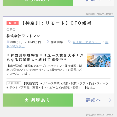
掲載期間
26/08/06～26/08/19
【神奈川：リモート】CFO候補
NEW
CFO
株式会社ワットマン
800万円 ～ 1049万円
神奈川県
管理職・マネジャー
年
収600万以上
＊神奈川地域密着＊リユース業界大手＊さ
らなる店舗拡大へ向けて成長中＊
【職務詳細】 経理IRグループのマネジメント及び経理／財
務／税務などのいずれか すべての経験がなくても問題ござ
いません。 ご経…
【事業内容】 ■リユース事業（洋服・雑貨・ブランド品・スポーツ
会社概要
やアウトドア用品・家電・本・ホビーなどの買取・販売） 【会社…
興味あり
詳細へ
掲載期間
26/08/06～26/08/19