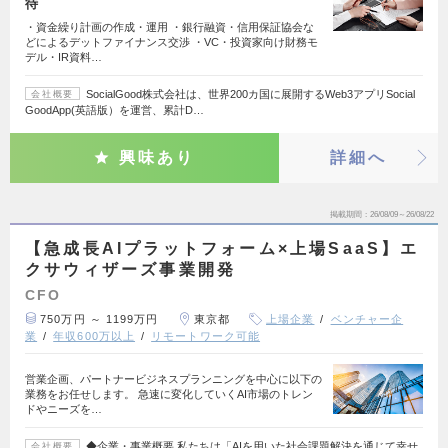
待
・資金繰り計画の作成・運用 ・銀行融資・信用保証協会な
どによるデットファイナンス交渉 ・VC・投資家向け財務モ
デル・IR資料…
SocialGood株式会社は、世界200カ国に展開するWeb3アプリSocial
会社概要
GoodApp(英語版）を運営、累計D…
興味あり
詳細へ
掲載期間
26/08/09～26/08/22
【急成長AIプラットフォーム×上場SaaS】エ
クサウィザーズ事業開発
CFO
750万円 ～ 1199万円
東京都
上場企業
ベンチャー企
業
年収600万以上
リモートワーク可能
営業企画、パートナービジネスプランニングを中心に以下の
業務をお任せします。 急速に変化していくAI市場のトレン
ドやニーズを…
◆企業・事業概要 私たちは「AIを用いた社会課題解決を通じて幸せ
会社概要