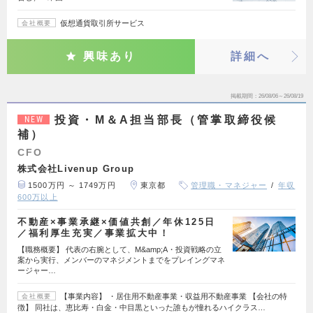
仮想通貨取引所サービス
会社概要
興味あり
詳細へ
掲載期間
26/08/06～26/08/19
投資・M＆A担当部長（管掌取締役候
NEW
補）
CFO
株式会社Livenup Group
1500万円 ～ 1749万円
東京都
管理職・マネジャー
年収
600万以上
不動産×事業承継×価値共創／年休125日
／福利厚生充実／事業拡大中！
【職務概要】 代表の右腕として、M&amp;A・投資戦略の立
案から実行、メンバーのマネジメントまでをプレイングマネ
ージャー…
【事業内容】 ・居住用不動産事業・収益用不動産事業 【会社の特
会社概要
徴】 同社は、恵比寿・白金・中目黒といった誰もが憧れるハイクラス…