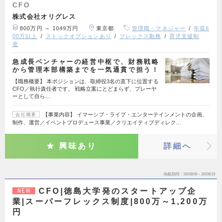
CFO
株式会社オリグレス
800万円 ～ 1049万円
東京都
管理職・マネジャー
年収6
00万以上
ストックオプションあり
フレックス勤務
育児支援制
度
急成長ベンチャーの経営中枢で、財務戦略
から管理本部構築までを一気通貫で担う！
【職務概要】 本ポジションは、取締役3名の直下に位置する
CFO／執行責任者です。 戦略立案にとどまらず、プレーヤ
ーとして自ら…
【事業内容】 イマーシブ・ライブ・エンターテインメントの企画、
会社概要
制作、運営／イベントプロデュース事業／クリエイティブディレク…
興味あり
詳細へ
掲載期間
26/08/06～26/08/19
CFO|徳島大学発のスタートアップ企
NEW
業|スーパーフレックス制度|800万～1,200万
円