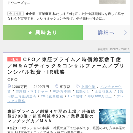
ドやニーズを…
◆企業・事業概要 私たちは「AIを用いた社会課題解決を通じて幸せ
会社概要
な社会を実現する」というミッションを掲げ、少子高齢化社会に…
興味あり
詳細へ
掲載期間
26/08/03～26/08/16
CFO／東証プライム／時価総額数千億
NEW
／M＆Aブティック＆コンサルファーム／プリ
ンシパル投資・IR戦略
CFO
1200万円 ～ 2499万円
東京都
上場企業
ベンチャー企
業
管理職・マネジャー
英語力不問
転勤なし
土日祝休み
1億
円以上資金調達済
20代役員在籍
CxO候補
年収600万以上
フレ
ックス勤務
東証プライム／創業４年弱の上場／時価総
額2700億／超高利益率53％／業界屈指の
マッチング力／M＆A…
■当社CFOポジションの特徴 ・社長の直下で仕事ができ、経営のやり方や事業の
立ち上げ方を学ぶことができる ・幅広い業務に携わ…