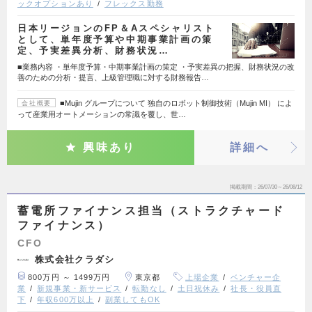
ックオプションあり
フレックス勤務
日本リージョンのFP＆Aスペシャリスト
として、単年度予算や中期事業計画の策
定、予実差異分析、財務状況…
■業務内容 ・単年度予算・中期事業計画の策定 ・予実差異の把握、財務状況の改
善のための分析・提言、上級管理職に対する財務報告…
■Mujin グループについて 独自のロボット制御技術（Mujin MI） によ
会社概要
って産業用オートメーションの常識を覆し、世…
興味あり
詳細へ
掲載期間
26/07/30～26/08/12
蓄電所ファイナンス担当（ストラクチャード
ファイナンス）
CFO
株式会社クラダシ
800万円 ～ 1499万円
東京都
上場企業
ベンチャー企
業
新規事業・新サービス
転勤なし
土日祝休み
社長・役員直
下
年収600万以上
副業してもOK