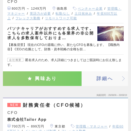
CFO
800万円 ～ 1249万円
徳島県
ベンチャー企業
管理職・
マネジャー
英語力が必要
転勤なし
土日祝休み
年収600万以
上
フレックス勤務
リモートワーク可能
パソナキャリアがおすすめする求人です。
こちらの求人案件以外にも各業界の非公開
求人を多数保有しておりま…
【募集背景】 現在のCFOの退職に伴い、新たなCFOを募集します。 【職務内
容】 CEOの右腕として、財務・資本戦略の全権を担…
匿名求人のため、求人詳細につきましてはご面談時にお伝え致しま
会社概要
す。
興味あり
詳細へ
掲載期間
26/08/06～26/08/19
財務責任者（CFO候補）
NEW
CFO
株式会社Tailor App
700万円 ～ 899万円
東京都
管理職・マネジャー
年収60