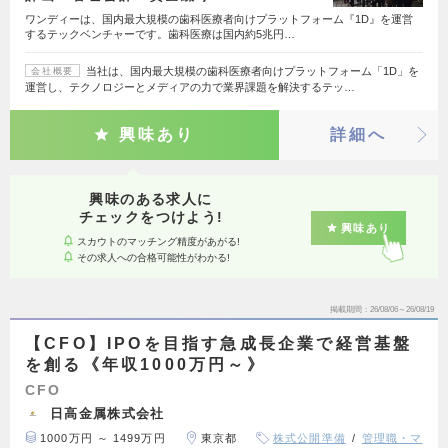
ワンディーは、国内最大規模の歯科医療者向けプラットフォーム『1D』を運営
するテックベンチャーです。歯科医療は国内約5兆円…
当社は、国内最大規模の歯科医療者向けプラットフォーム「1D」を
会社概要
運営し、テクノロジーとメディアの力で業界課題を解決するテッ…
興味あり
詳細へ
興味のある求人に
チェックをつけよう!
興味あり
スカウトのマッチング精度があがる!
その求人への合格可能性がわかる!
掲載期間
26/08/06～26/08/19
【CFO】IPOを目指す急成長企業で経営基盤
を創る《年収1000万円～》
CFO
日高金属株式会社
1000万円 ～ 1499万円
東京都
株式公開準備
管理職・マ