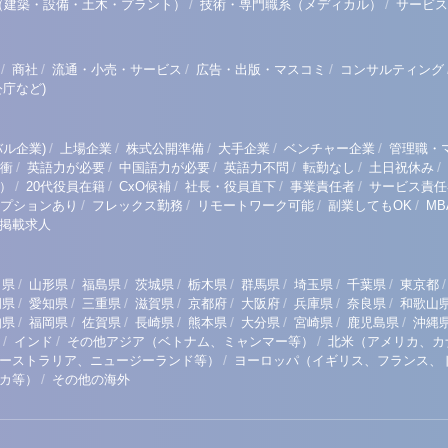
/
/
（建築・設備・土木・プラント）
技術・専門職系（メディカル）
サービス
/
/
/
/
商社
流通・小売・サービス
広告・出版・マスコミ
コンサルティング
庁など)
/
/
/
/
/
ル企業)
上場企業
株式公開準備
大手企業
ベンチャー企業
管理職・
/
/
/
/
/
/
衝
英語力が必要
中国語力が必要
英語力不問
転勤なし
土日祝休み
/
/
/
/
/
）
20代役員在籍
CxO候補
社長・役員直下
事業責任者
サービス責任
/
/
/
/
プションあり
フレックス勤務
リモートワーク可能
副業してもOK
M
掲載求人
/
/
/
/
/
/
/
/
/
田県
山形県
福島県
茨城県
栃木県
群馬県
埼玉県
千葉県
東京都
/
/
/
/
/
/
/
/
岡県
愛知県
三重県
滋賀県
京都府
大阪府
兵庫県
奈良県
和歌山
/
/
/
/
/
/
/
/
知県
福岡県
佐賀県
長崎県
熊本県
大分県
宮崎県
鹿児島県
沖縄
/
/
/
インド
その他アジア（ベトナム、ミャンマー等）
北米（アメリカ、カ
/
ーストラリア、ニュージーランド等）
ヨーロッパ（イギリス、フランス、
/
リカ等）
その他の海外