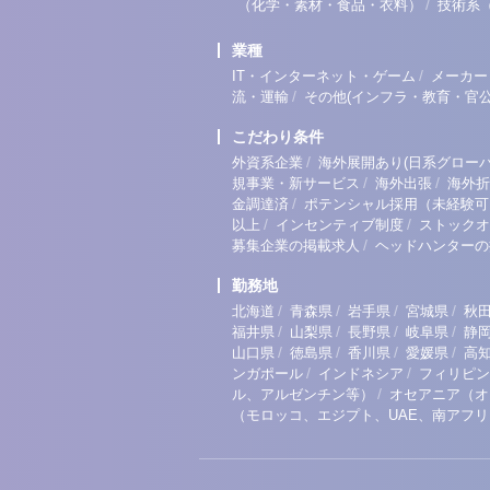
/
（化学・素材・食品・衣料）
技術系
業種
/
IT・インターネット・ゲーム
メーカー
/
流・運輸
その他(インフラ・教育・官公
こだわり条件
/
外資系企業
海外展開あり(日系グローバ
/
/
規事業・新サービス
海外出張
海外折
/
金調達済
ポテンシャル採用（未経験可
/
/
以上
インセンティブ制度
ストックオ
/
募集企業の掲載求人
ヘッドハンターの
勤務地
/
/
/
/
北海道
青森県
岩手県
宮城県
秋
/
/
/
/
福井県
山梨県
長野県
岐阜県
静
/
/
/
/
山口県
徳島県
香川県
愛媛県
高
/
/
ンガポール
インドネシア
フィリピン
/
ル、アルゼンチン等）
オセアニア（オ
（モロッコ、エジプト、UAE、南アフ