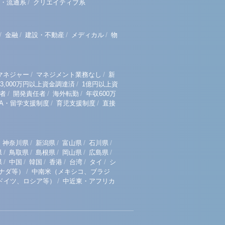
/
・流通系
クリエイティブ系
/
/
/
/
金融
建設・不動産
メディカル
物
/
/
マネジャー
マネジメント業務なし
新
/
3,000万円以上資金調達済
1億円以上資
/
/
/
者
開発責任者
海外転勤
年収600万
/
/
BA・留学支援制度
育児支援制度
直接
/
/
/
/
神奈川県
新潟県
富山県
石川県
/
/
/
/
/
県
鳥取県
島根県
岡山県
広島県
/
/
/
/
/
/
県
中国
韓国
香港
台湾
タイ
シ
/
ナダ等）
中南米（メキシコ、ブラジ
/
ドイツ、ロシア等）
中近東・アフリカ