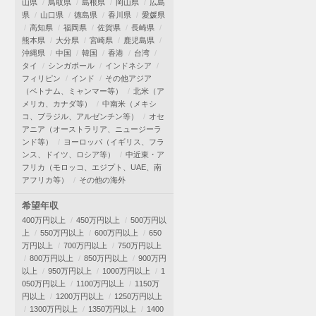
山県
鳥取県
島根県
岡山県
広島
県
山口県
徳島県
香川県
愛媛県
高知県
福岡県
佐賀県
長崎県
熊本県
大分県
宮崎県
鹿児島県
沖縄県
中国
韓国
香港
台湾
タイ
シンガポール
インドネシア
フィリピン
インド
その他アジア
（ベトナム、ミャンマー等）
北米（ア
メリカ、カナダ等）
中南米（メキシ
コ、ブラジル、アルゼンチン等）
オセ
アニア（オーストラリア、ニュージーラ
ンド等）
ヨーロッパ（イギリス、フラ
ンス、ドイツ、ロシア等）
中近東・ア
フリカ（モロッコ、エジプト、UAE、南
アフリカ等）
その他の海外
希望年収
400万円以上
450万円以上
500万円以
上
550万円以上
600万円以上
650
万円以上
700万円以上
750万円以上
800万円以上
850万円以上
900万円
以上
950万円以上
1000万円以上
1
050万円以上
1100万円以上
1150万
円以上
1200万円以上
1250万円以上
1300万円以上
1350万円以上
1400