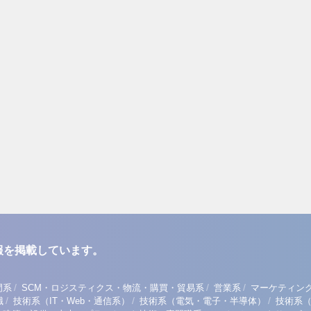
報を掲載しています。
/
/
/
門系
SCM・ロジスティクス・物流・購買・貿易系
営業系
マーケティン
/
/
/
職
技術系（IT・Web・通信系）
技術系（電気・電子・半導体）
技術系