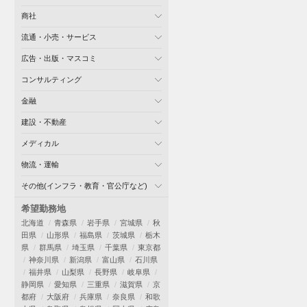
商社
流通・小売・サービス
広告・出版・マスコミ
コンサルティング
金融
建設・不動産
メディカル
物流・運輸
その他(インフラ・教育・官公庁など)
希望勤務地
北海道
青森県
岩手県
宮城県
秋
田県
山形県
福島県
茨城県
栃木
県
群馬県
埼玉県
千葉県
東京都
神奈川県
新潟県
富山県
石川県
福井県
山梨県
長野県
岐阜県
静岡県
愛知県
三重県
滋賀県
京
都府
大阪府
兵庫県
奈良県
和歌