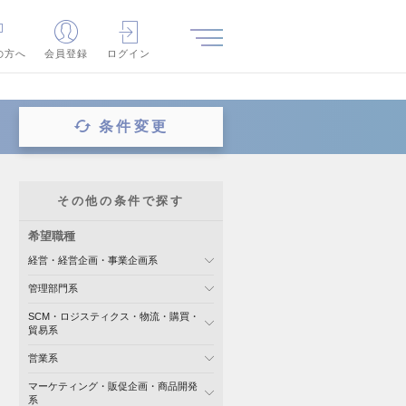
の方へ
会員登録
ログイン
条件変更
その他の条件で探す
希望職種
経営・経営企画・事業企画系
管理部門系
SCM・ロジスティクス・物流・購買・
貿易系
営業系
マーケティング・販促企画・商品開発
系