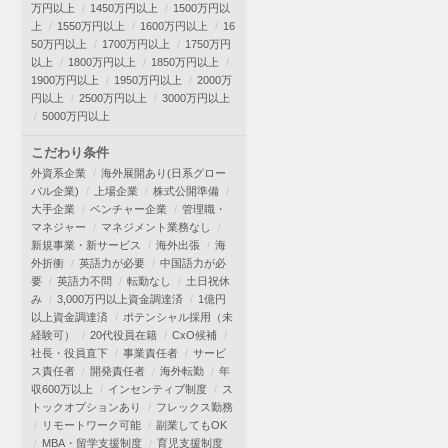
万円以上
1450万円以上
1500万円以
上
1550万円以上
1600万円以上
16
50万円以上
1700万円以上
1750万円
以上
1800万円以上
1850万円以上
1900万円以上
1950万円以上
2000万
円以上
2500万円以上
3000万円以上
5000万円以上
こだわり条件
外資系企業
海外展開あり(日系グロー
バル企業)
上場企業
株式公開準備
大手企業
ベンチャー企業
管理職・
マネジャー
マネジメント業務なし
新規事業・新サービス
海外出張
海
外折衝
英語力が必要
中国語力が必
要
英語力不問
転勤なし
土日祝休
み
3,000万円以上資金調達済
1億円
以上資金調達済
ポテンシャル採用（未
経験可）
20代役員在籍
CxO候補
社長・役員直下
事業責任者
サービ
ス責任者
開発責任者
海外転勤
年
収600万以上
インセンティブ制度
ス
トックオプションあり
フレックス勤務
リモートワーク可能
副業してもOK
MBA・留学支援制度
育児支援制度