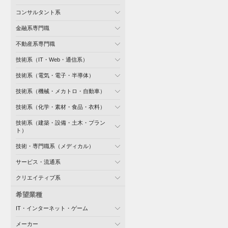
コンサルタント系
金融系専門職
不動産系専門職
技術系（IT・Web・通信系）
技術系（電気・電子・半導体）
技術系（機械・メカトロ・自動車）
技術系（化学・素材・食品・衣料）
技術系（建築・設備・土木・プラン
ト）
技術・専門職系（メディカル）
サービス・流通系
クリエイティブ系
希望業種
IT・インターネット・ゲーム
メーカー