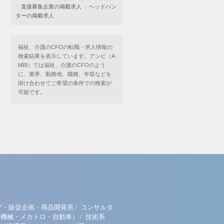
直接募集企業の掲載求人
ヘッドハン
ターの掲載求人
福祉、介護のCFOの転職・求人情報の
検索結果を表示しています。アンビ（A
MBI）では福祉、介護のCFOのよう
に、業界、勤務地、職種、年収などを
掛け合わせてご希望の条件での検索が
可能です。
/
グ・販促企画・商品開発系
コンサルタ
/
（機械・メカトロ・自動車）
技術系