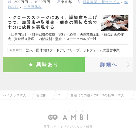
1200万円 ～ 1999万円
東京都
新規事業・新サービス
転
勤なし
土日祝休み
・グロースステージにあり、認知度を上げ
つつ、加盟店や取引先・顧客の開拓次第で
十分に成長を実現する
【仕事内容】 ・財務戦略の立案・実行 ・経理・決算業務全般 ・資金計画の作
成、資金繰り管理 ・内部統制・監査 ・ステークホルダー対…
法人・団体向けフードデリバリープラットフォームの運営事業
会社概要
興味あり
詳細へ
ハイクラス求人T
管理部門
CF
金融（その他）のCFOの転職・求人情
OP
系
O
報一覧
若手ハイキャリアのスカウト転職