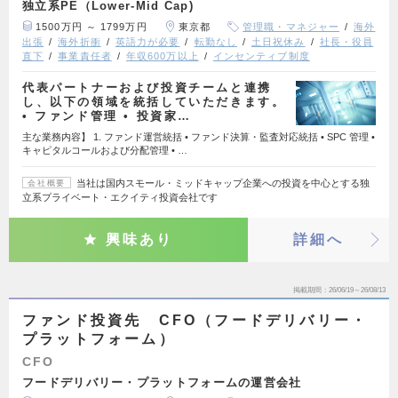
独立系PE（Lower-Mid Cap)
1500万円 ～ 1799万円
東京都
管理職・マネジャー
海外
出張
海外折衝
英語力が必要
転勤なし
土日祝休み
社長・役員
直下
事業責任者
年収600万以上
インセンティブ制度
代表パートナーおよび投資チームと連携
し、以下の領域を統括していただきます。
• ファンド管理 • 投資家…
主な業務内容】 1. ファンド運営統括 • ファンド決算・監査対応統括 • SPC 管理 •
キャピタルコールおよび分配管理 • …
当社は国内スモール・ミッドキャップ企業への投資を中心とする独
会社概要
立系プライベート・エクイティ投資会社です
興味あり
詳細へ
掲載期間
26/06/19～26/08/13
ファンド投資先 CFO（フードデリバリー・
プラットフォーム）
CFO
フードデリバリー・プラットフォームの運営会社