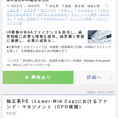
700万円 ～ 999万円
埼玉県、千葉県、東京都、神奈川県
上場企業
大手企業
英語力不問
転勤なし
土日祝休み
3,000万
円以上資金調達済
1億円以上資金調達済
ポテンシャル採用（未経験
可）
社長・役員直下
年収600万以上
フレックス勤務
リモート
ワーク可能
IR業務やM&Aファイナンスを担当し、経
営戦略に必要な情報を提供。経営層と密接
に連携し、企業の成長を…
■仕事内容 このポジションでは、IR業務（投資家向け広報）やM&Aファイナンス
を通じて、企業価値を高めるための戦略を立て、…
2018年に設立され、急成長を遂げているM&A（Mergers & Acquisitio
会社概要
ns）仲介およびアドバイザリー企…
興味あり
詳細へ
掲載期間
26/07/21～26/09/14
独立系PE（Lower-Mid Cap)におけるファ
ンド・マネジメント（CFO候補）
CFO