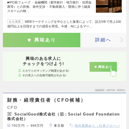
■IPO前フェーズ ・金融機関（都市銀行・地方銀行・信用金
庫等）との折衝、条件交渉 ・不動産購入・開発に伴う融資
スキームの検…
WEBマーケティングを中心とした集客によって、設立5年で売上100
会社概要
億円以上を目指すまでの成長を実現。今後、AIによるマー…
興味あり
詳細へ
興味のある求人に
チェックをつけよう!
興味あり
スカウトのマッチング精度があがる!
その求人への合格可能性がわかる!
掲載期間
26/07/30～26/08/12
財務・経理責任者（CFO候補）
CFO
SocialGood株式会社（旧：Social Good Foundation
株式会社）
700万円 ～ 999万円
東京都
海外展開あり（日系グローバ