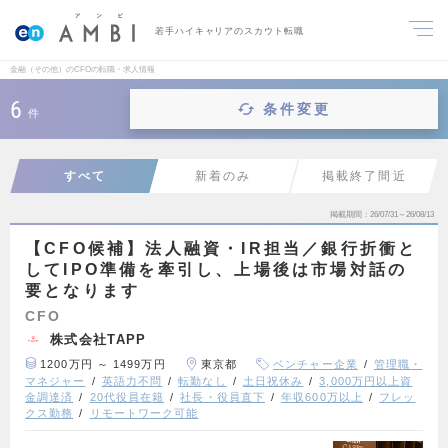
若手ハイキャリアのスカウト転職
金融（その他）のCFOの転職・求人情報
6
条件変更
件
すべて
新着のみ
掲載終了間近
掲載期間
26/07/31～26/08/13
【CFO候補】法人融資・IR担当／銀行折衝と
してIPO準備を牽引し、上場後は市場対話の
要となります
CFO
株式会社TAPP
1200万円 ～ 1499万円
東京都
ベンチャー企業
管理職・
マネジャー
英語力不問
転勤なし
土日祝休み
3,000万円以上資
金調達済
20代役員在籍
社長・役員直下
年収600万以上
フレッ
クス勤務
リモートワーク可能