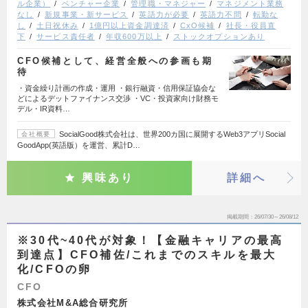
ル企業）
ベンチャー企業
管理職・マネジャー
マネジメント業務
なし
新規事業・新サービス
英語力が必要
英語力不問
転勤な
し
土日祝休み
1億円以上資金調達済
CxO候補
社長・役員直
下
サービス責任者
年収600万以上
ストックオプションあり
CFO候補として、経営全般への参画も期
待
・資金繰り計画の作成・運用 ・銀行融資・信用保証協会な
どによるデットファイナンス交渉 ・VC・投資家向け財務モ
デル・IR資料…
SocialGood株式会社は、世界200カ国に展開するWeb3アプリSocial
会社概要
GoodApp(英語版）を運営、累計D…
興味あり
詳細へ
掲載期間
26/07/30～26/08/12
※30代~40代が対象！【金融キャリアの最高
到達点】CFO補佐/これまでのスキルを最大
化/CFOの卵
CFO
株式会社M&A総合研究所