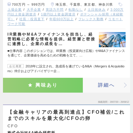
700万円 ～ 999万円
埼玉県、千葉県、東京都、神奈川県
上場企業
大手企業
英語力不問
転勤なし
土日祝休み
3,000万
円以上資金調達済
1億円以上資金調達済
ポテンシャル採用（未経験
可）
社長・役員直下
年収600万以上
フレックス勤務
リモート
ワーク可能
IR業務やM&Aファイナンスを担当し、経
営戦略に必要な情報を提供。経営層と密接
に連携し、企業の成長を…
■仕事内容 このポジションでは、IR業務（投資家向け広報）やM&Aファイナンス
を通じて、企業価値を高めるための戦略を立て、…
2018年に設立され、急成長を遂げているM&A（Mergers & Acquisitio
会社概要
ns）仲介およびアドバイザリー企…
興味あり
詳細へ
掲載期間
26/07/30～26/08/12
【金融キャリアの最高到達点】CFO補佐/これ
までのスキルを最大化/CFOの卵
CFO
株式会社M&A総合研究所