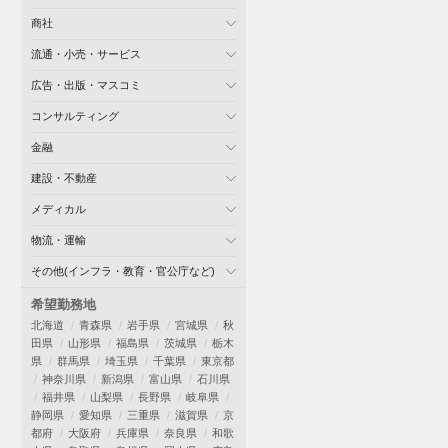
商社
流通・小売・サービス
広告・出版・マスコミ
コンサルティング
金融
建設・不動産
メディカル
物流・運輸
その他(インフラ・教育・官公庁など)
希望勤務地
北海道
青森県
岩手県
宮城県
秋
田県
山形県
福島県
茨城県
栃木
県
群馬県
埼玉県
千葉県
東京都
神奈川県
新潟県
富山県
石川県
福井県
山梨県
長野県
岐阜県
静岡県
愛知県
三重県
滋賀県
京
都府
大阪府
兵庫県
奈良県
和歌