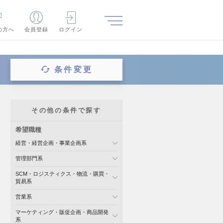
の方へ
会員登録
ログイン
条件変更
その他の条件で探す
希望職種
経営・経営企画・事業企画系
管理部門系
SCM・ロジスティクス・物流・購買・
貿易系
営業系
マーケティング・販促企画・商品開発
系