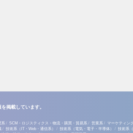
報を掲載しています。
/
/
/
門系
SCM・ロジスティクス・物流・購買・貿易系
営業系
マーケティン
/
/
/
職
技術系（IT・Web・通信系）
技術系（電気・電子・半導体）
技術系