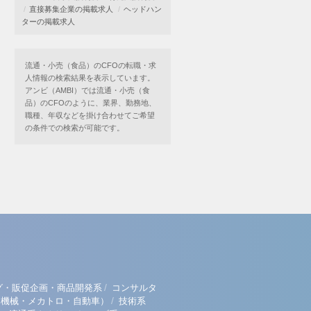
直接募集企業の掲載求人
ヘッドハン
ターの掲載求人
流通・小売（食品）のCFOの転職・求
人情報の検索結果を表示しています。
アンビ（AMBI）では流通・小売（食
品）のCFOのように、業界、勤務地、
職種、年収などを掛け合わせてご希望
の条件での検索が可能です。
/
グ・販促企画・商品開発系
コンサルタ
/
（機械・メカトロ・自動車）
技術系