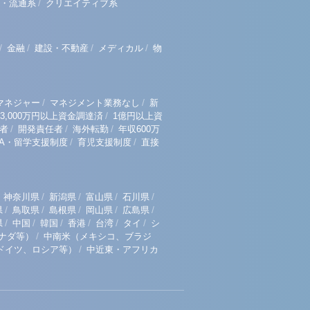
/
・流通系
クリエイティブ系
/
/
/
/
金融
建設・不動産
メディカル
物
/
/
マネジャー
マネジメント業務なし
新
/
3,000万円以上資金調達済
1億円以上資
/
/
/
者
開発責任者
海外転勤
年収600万
/
/
BA・留学支援制度
育児支援制度
直接
/
/
/
/
神奈川県
新潟県
富山県
石川県
/
/
/
/
/
県
鳥取県
島根県
岡山県
広島県
/
/
/
/
/
/
県
中国
韓国
香港
台湾
タイ
シ
/
ナダ等）
中南米（メキシコ、ブラジ
/
ドイツ、ロシア等）
中近東・アフリカ