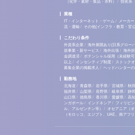
/
（化学・素材・食品・衣料）
技術系
業種
/
IT・インターネット・ゲーム
メーカー
/
流・運輸
その他(インフラ・教育・官公
こだわり条件
/
外資系企業
海外展開あり(日系グローバ
/
/
規事業・新サービス
海外出張
海外折
/
金調達済
ポテンシャル採用（未経験可
/
/
以上
インセンティブ制度
ストックオ
/
募集企業の掲載求人
ヘッドハンターの
勤務地
/
/
/
/
北海道
青森県
岩手県
宮城県
秋
/
/
/
/
福井県
山梨県
長野県
岐阜県
静
/
/
/
/
山口県
徳島県
香川県
愛媛県
高
/
/
ンガポール
インドネシア
フィリピン
/
ル、アルゼンチン等）
オセアニア（オ
（モロッコ、エジプト、UAE、南アフ