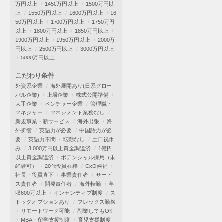
万円以上
1450万円以上
1500万円以
上
1550万円以上
1600万円以上
16
50万円以上
1700万円以上
1750万円
以上
1800万円以上
1850万円以上
1900万円以上
1950万円以上
2000万
円以上
2500万円以上
3000万円以上
5000万円以上
こだわり条件
外資系企業
海外展開あり(日系グロー
バル企業)
上場企業
株式公開準備
大手企業
ベンチャー企業
管理職・
マネジャー
マネジメント業務なし
新規事業・新サービス
海外出張
海
外折衝
英語力が必要
中国語力が必
要
英語力不問
転勤なし
土日祝休
み
3,000万円以上資金調達済
1億円
以上資金調達済
ポテンシャル採用（未
経験可）
20代役員在籍
CxO候補
社長・役員直下
事業責任者
サービ
ス責任者
開発責任者
海外転勤
年
収600万以上
インセンティブ制度
ス
トックオプションあり
フレックス勤務
リモートワーク可能
副業してもOK
MBA・留学支援制度
育児支援制度