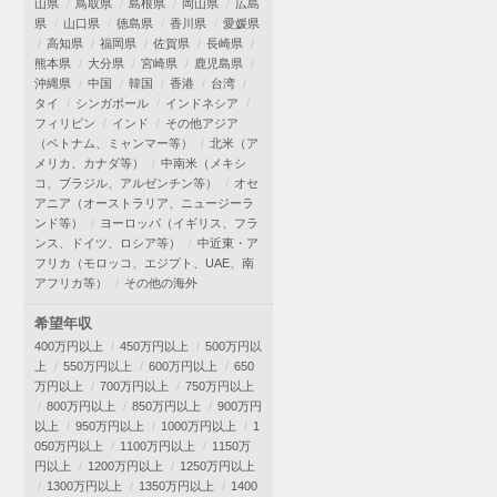
山県
鳥取県
島根県
岡山県
広島
県
山口県
徳島県
香川県
愛媛県
高知県
福岡県
佐賀県
長崎県
熊本県
大分県
宮崎県
鹿児島県
沖縄県
中国
韓国
香港
台湾
タイ
シンガポール
インドネシア
フィリピン
インド
その他アジア
（ベトナム、ミャンマー等）
北米（ア
メリカ、カナダ等）
中南米（メキシ
コ、ブラジル、アルゼンチン等）
オセ
アニア（オーストラリア、ニュージーラ
ンド等）
ヨーロッパ（イギリス、フラ
ンス、ドイツ、ロシア等）
中近東・ア
フリカ（モロッコ、エジプト、UAE、南
アフリカ等）
その他の海外
希望年収
400万円以上
450万円以上
500万円以
上
550万円以上
600万円以上
650
万円以上
700万円以上
750万円以上
800万円以上
850万円以上
900万円
以上
950万円以上
1000万円以上
1
050万円以上
1100万円以上
1150万
円以上
1200万円以上
1250万円以上
1300万円以上
1350万円以上
1400