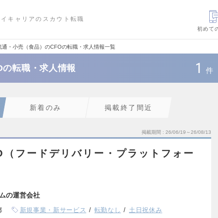
ハイキャリアのスカウト転職
初めて
流通・小売（食品）のCFOの転職・求人情報一覧
1
Oの転職・求人情報
件
新着のみ
掲載終了間近
掲載期間
26/06/19～26/08/13
O（フードデリバリー・プラットフォー
ムの運営会社
都
新規事業・新サービス
転勤なし
土日祝休み