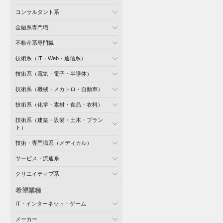
コンサルタント系
金融系専門職
不動産系専門職
技術系（IT・Web・通信系）
技術系（電気・電子・半導体）
技術系（機械・メカトロ・自動車）
技術系（化学・素材・食品・衣料）
技術系（建築・設備・土木・プラン
ト）
技術・専門職系（メディカル）
サービス・流通系
クリエイティブ系
希望業種
IT・インターネット・ゲーム
メーカー