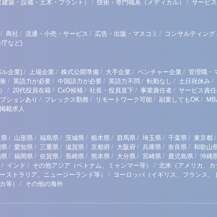
/
/
（建築・設備・土木・プラント）
技術・専門職系（メディカル）
サービス
/
/
/
/
商社
流通・小売・サービス
広告・出版・マスコミ
コンサルティング
庁など)
/
/
/
/
/
ル企業)
上場企業
株式公開準備
大手企業
ベンチャー企業
管理職・
/
/
/
/
/
/
衝
英語力が必要
中国語力が必要
英語力不問
転勤なし
土日祝休み
/
/
/
/
/
）
20代役員在籍
CxO候補
社長・役員直下
事業責任者
サービス責任
/
/
/
/
プションあり
フレックス勤務
リモートワーク可能
副業してもOK
M
掲載求人
/
/
/
/
/
/
/
/
/
田県
山形県
福島県
茨城県
栃木県
群馬県
埼玉県
千葉県
東京都
/
/
/
/
/
/
/
/
岡県
愛知県
三重県
滋賀県
京都府
大阪府
兵庫県
奈良県
和歌山
/
/
/
/
/
/
/
/
知県
福岡県
佐賀県
長崎県
熊本県
大分県
宮崎県
鹿児島県
沖縄
/
/
/
インド
その他アジア（ベトナム、ミャンマー等）
北米（アメリカ、カ
/
ーストラリア、ニュージーランド等）
ヨーロッパ（イギリス、フランス、
/
リカ等）
その他の海外