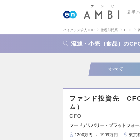
若手
ハイクラス求人TOP
管理部門系
CFO
流通・小売（食品）のCF
すべて
ファンド投資先 CF
ム）
CFO
フードデリバリー・プラットフォー
1200万円 ～ 1999万円
東京