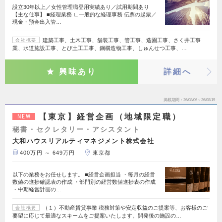
設立30年以上／女性管理職登用実績あり／試用期間あり
【主な仕事】 ■経理業務 ∟一般的な経理事務 伝票の起票／
現金・預金出入管…
建築工事、土木工事、舗装工事、管工事、造園工事、さく井工事
会社概要
業、水道施設工事、とび土工工事、鋼構造物工事、しゅんせつ工事、…
興味あり
詳細へ
掲載期間
26/08/06～26/08/19
【東京】経営企画（地域限定職）
NEW
秘書・セクレタリー・アシスタント
大和ハウスリアルティマネジメント株式会社
400万円 ～ 649万円
東京都
以下の業務をお任せします。 ■経営企画担当 ・毎月の経営
数値の進捗確認表の作成 ・部門別の経営数値進捗表の作成
・中期経営計画の…
（１）不動産賃貸事業 税務対策や安定収益のご提案等、お客様のご
会社概要
要望に応じて最適なスキームをご提案いたします。開発後の施設の…