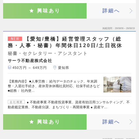
興味あり
詳細へ
掲載期間
26/08/06～26/08/19
【愛知/豊橋】経営管理スタッフ（総
NEW
務・人事・秘書）年間休日120日/土日祝休
秘書・セクレタリー・アシスタント
サーラ不動産株式会社
450万円 ～ 649万円
愛知県
【業務内容】 ■人事労務： 給与データのチェック、年末調
整・入退社手続き、産休育休休職社員対応、社保手続きなど
■総務： 社内便…
● 不動産事業 不動産投資事業、資産有効活用コンサルティング、不
会社概要
動産鑑定業務、不動産分譲、まちづくり・再開発事業 ● 資産マ…
興味あり
詳細へ