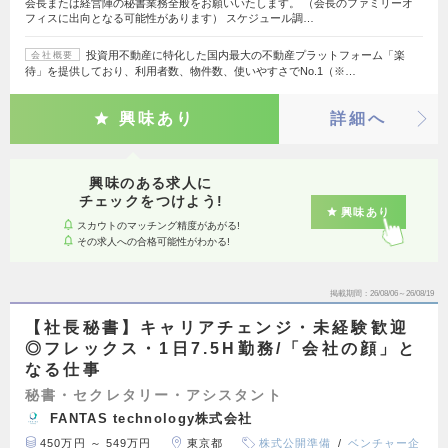
会長または経営陣の秘書業務全般をお願いいたします。 （会長のファミリーオ
フィスに出向となる可能性があります） スケジュール調…
投資用不動産に特化した国内最大の不動産プラットフォーム「楽
会社概要
待」を提供しており、利用者数、物件数、使いやすさでNo.1（※…
興味あり
詳細へ
興味のある求人に
チェックをつけよう!
興味あり
スカウトのマッチング精度があがる!
その求人への合格可能性がわかる!
掲載期間
26/08/06～26/08/19
【社長秘書】キャリアチェンジ・未経験歓迎
◎フレックス・1日7.5H勤務/「会社の顔」と
なる仕事
秘書・セクレタリー・アシスタント
FANTAS technology株式会社
450万円 ～ 549万円
東京都
株式公開準備
ベンチャー企