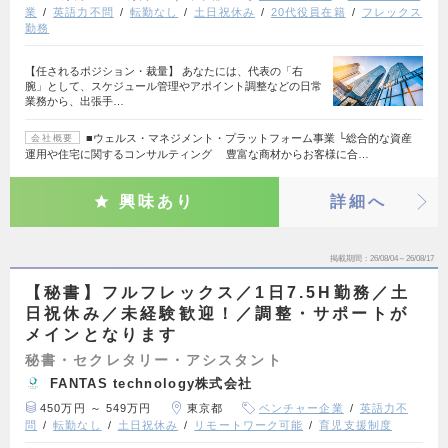
業
英語力不問
転勤なし
土日祝休み
20代役員在籍
フレックス
勤務
【任されるポジション・裁量】 あなたには、代表の「右
腕」として、スケジュール管理やアポイント調整などの日常
業務から、出張手…
■ウェルス・マネジメント・プラットフォーム事業 └総合的な資産
会社概要
運用や住宅に関するコンサルティング 豊富な商材からお客様に合…
興味あり
詳細へ
掲載期間
26/08/04～26/08/17
【秘書】フルフレックス／1日7.5H勤務／土
日祝休み／未経験歓迎！／調整・サポートが
メインとなります
秘書・セクレタリー・アシスタント
FANTAS technology株式会社
450万円 ～ 549万円
東京都
ベンチャー企業
英語力不
問
転勤なし
土日祝休み
リモートワーク可能
育児支援制度