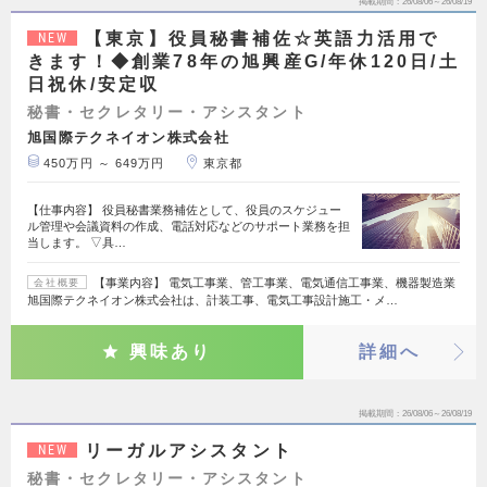
掲載期間
26/08/06～26/08/19
【東京】役員秘書補佐☆英語力活用で
NEW
きます！◆創業78年の旭興産G/年休120日/土
日祝休/安定収
秘書・セクレタリー・アシスタント
旭国際テクネイオン株式会社
450万円 ～ 649万円
東京都
【仕事内容】 役員秘書業務補佐として、役員のスケジュー
ル管理や会議資料の作成、電話対応などのサポート業務を担
当します。 ▽具…
【事業内容】 電気工事業、管工事業、電気通信工事業、機器製造業
会社概要
旭国際テクネイオン株式会社は、計装工事、電気工事設計施工・メ…
興味あり
詳細へ
掲載期間
26/08/06～26/08/19
リーガルアシスタント
NEW
秘書・セクレタリー・アシスタント