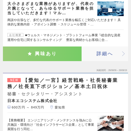
大小さまざまな業務がありますが、代表の
片腕となって、あらゆるサポート業務を担
当していただきます！マル…
商談や出張など、多忙な代表のサポート業務を幅広くご対応いただきます！ 具
体的な業務内容 ・アポイント調整 ・スケジュール管理 ・…
■ウェルス・マネジメント・プラットフォーム事業 └総合的な資産
会社概要
運用や住宅に関するコンサルティング 豊富な商材からお客様に合…
興味あり
詳細へ
掲載期間
26/08/06～26/08/19
【愛知／一宮】経営戦略・社長秘書業
NEW
務／社長直下ポジション／基本土日祝休
秘書・セクレタリー・アシスタント
日本エコシステム株式会社
600万円 ～ 849万円
愛知県
【業務概要】 エンジニアリング・メンテナンスを強みに公
共施設・環境向け「社会インフラサービス企業」として事業
展開を行う同社…