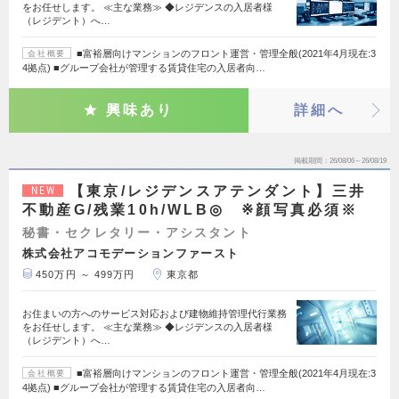
をお任せします。 ≪主な業務≫ ◆レジデンスの入居者様
（レジデント）へ…
■富裕層向けマンションのフロント運営・管理全般(2021年4月現在:3
会社概要
4拠点) ■グループ会社が管理する賃貸住宅の入居者向…
興味あり
詳細へ
掲載期間
26/08/06～26/08/19
【東京/レジデンスアテンダント】三井
NEW
不動産G/残業10h/WLB◎ ※顔写真必須※
秘書・セクレタリー・アシスタント
株式会社アコモデーションファースト
450万円 ～ 499万円
東京都
お住まいの方へのサービス対応および建物維持管理代行業務
をお任せします。 ≪主な業務≫ ◆レジデンスの入居者様
（レジデント）へ…
■富裕層向けマンションのフロント運営・管理全般(2021年4月現在:3
会社概要
4拠点) ■グループ会社が管理する賃貸住宅の入居者向…