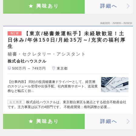
興味あり
詳細へ
掲載期間
26/08/06～26/08/19
【東京/秘書兼運転手】未経験歓迎！土
NEW
日休み/年休150日/月給35万～/充実の福利厚
生
秘書・セクレタリー・アシスタント
株式会社ハウスクル
500万円 ～ 749万円
東京都
【仕事内容】 同社の役員秘書兼ドライバーとして、経営層
のスケジュール管理や出張手配、社内業務サポート、送迎業
務など幅広く担…
株式会社ハウスクルは、東京都台東区を拠点とする総合不動産会社
会社概要
です。主力事業は以下の4部門です。 不動産開発：権利調整が必要…
興味あり
詳細へ