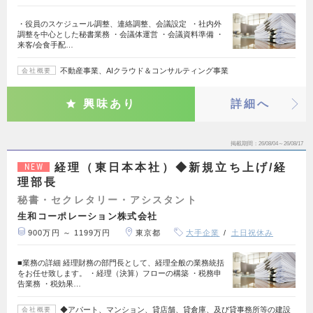
・役員のスケジュール調整、連絡調整、会議設定 ・社内外
調整を中心とした秘書業務 ・会議体運営 ・会議資料準備 ・
来客/会食手配…
不動産事業、AIクラウド＆コンサルティング事業
会社概要
興味あり
詳細へ
掲載期間
26/08/04～26/08/17
経理（東日本本社）◆新規立ち上げ/経
NEW
理部長
秘書・セクレタリー・アシスタント
生和コーポレーション株式会社
900万円 ～ 1199万円
東京都
大手企業
土日祝休み
■業務の詳細 経理財務の部門長として、経理全般の業務統括
をお任せ致します。 ・経理（決算）フローの構築 ・税務申
告業務 ・税効果…
◆アパート、マンション、貸店舗、貸倉庫、及び貸事務所等の建設
会社概要