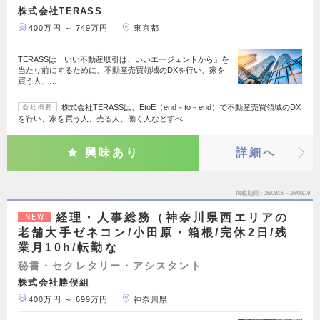
株式会社TERASS
400万円 ～ 749万円
東京都
TERASSは「いい不動産取引は、いいエージェントから」を
当たり前にするために、不動産売買領域のDXを行い、家を
買う人、…
株式会社TERASSは、EtoE（end－to－end）で不動産売買領域のDX
会社概要
を行い、家を買う人、売る人、働く人などすべ…
興味あり
詳細へ
掲載期間
26/08/06～26/08/19
経理・人事総務（神奈川県西エリアの
NEW
老舗大手ゼネコン/小田原・箱根/完休2日/残
業月10h/転勤な
秘書・セクレタリー・アシスタント
株式会社勝俣組
400万円 ～ 699万円
神奈川県