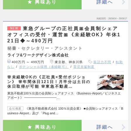
興味あり
詳細へ
掲載期間
26/08/04～26/08/17
東急グループの正社員🎀会員制シェア
NEW
オフィスの受付・運営🎀《未経験OK》年休1
21日◆～490万円
秘書・セクレタリー・アシスタント
ライフ&ワークデザイン株式会社
400万円 ～ 499万円
東京都、神奈川県
英語力不問
転勤
なし
ポテンシャル採用（未経験可）
育児支援制度
🌸未経験OKの《正社員×受付ポジショ
ン》 🌸年間休日121日！月半分は土日の
休日取得が可能 🌸東急不動産…
東急不動産100％出資の会員制シェアオフィス 《Business-Airport／ビジネスエ
アポート》 ━━━━━━━━━━…
《東急不動産株式会社 100％出資企業》 ■会員制シェアオフィス「B
会社概要
usiness-Airport」及び 「Plug and…
興味あり
詳細へ