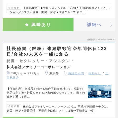
【事業概要】 ■情報システムグループ AI(人工知能)事業／ICTソリュ
会社概要
ーション／システム企画・開発・保守 ■環境グループ 新エ…
興味あり
詳細へ
掲載期間
26/08/06～26/08/19
社長秘書（銀座）未経験歓迎◎年間休日123
日/会社の未来を一緒に創る
秘書・セクレタリー・アシスタント
株式会社ファミリーコーポレーション
550万円 ～ 749万円
東京都
英語力不問
転勤なし
土
日祝休み
【仕事内容】 急成長を続ける総合不動産会社にて、経営の
意思決定を担う社長を支える秘書のポジションです。日々の
業務を通じて経…
株式会社ファミリーコーポレーションは、事業用不動産を中心に、
会社概要
売買・建築・賃貸管理・不動産小口化、さらには海外不動産まで幅…