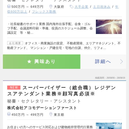
500万円 ～ 649万円
大阪府
大手企業
土日祝休み
年
収600万以上
フレックス勤務
・社長秘書のサポート業務 国内海外出張手配、会食・ゴル
フ手配、会議資料印刷・準備、役員のスケジュール調整、会
議設定 等 ・秘…
オフィス・商業施設の賃貸、 不動産開発、エリアマネジメント、不
会社概要
動産ファンド、 マンション・戸建住宅・宅地の分譲、仲介、リフォ…
興味あり
詳細へ
掲載期間
26/08/06～26/08/19
スーパーバイザー（総合職）レジデン
NEW
スアテンダント業務※顔写真必須※
秘書・セクレタリー・アシスタント
株式会社アコモデーションファースト
450万円 ～ 499万円
東京都
お住まいの方へのサービス対応および建物維持管理代行業務