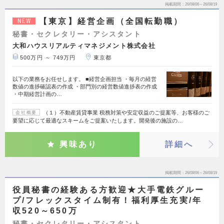
掲載期間
26/08/06～26/08/19
【東京】経営企画（全国転勤職）
NEW
秘書・セクレタリー・アシスタント
大和ハウスリアルティマネジメント株式会社
500万円 ～ 749万円
東京都
以下の業務をお任せします。 ■経営企画担当 ・毎月の経営
数値の進捗確認表の作成 ・部門別の経営数値進捗表の作成
・中期経営計画の…
（１）不動産賃貸事業 税務対策や安定収益のご提案等、お客様のご
会社概要
要望に応じて最適なスキームをご提案いたします。開発後の施設の…
興味あり
詳細へ
掲載期間
26/08/06～26/08/19
役員秘書の経験ある方歓迎★大手電鉄グルー
プ/フレックスタイム制有！福利厚生充実/年
収520～650万
秘書・セクレタリー・アシスタント