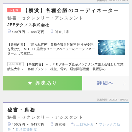
掲載期間
26/08/06～26/08/19
【横浜】各種会議のコーディネーター
NEW
秘書・セクレタリー・アシスタント
JFEテクノス株式会社
400万円 ～ 699万円
神奈川県
【業務内容】 （雇入れ直後）各種会議運営業務 同社が委託
を受けた、ＭＩＣＥ施設やユニークベニューのコーディネー
ターとして主催…
【事業内容】 ～ＪＦＥグループ直系メンテナンス施工会社として業
会社概要
績拡大中～ 各種プラント、機械、電気・通信関係設備・装置類の…
興味あり
詳細へ
掲載期間
26/08/06～26/08/19
秘書・庶務
秘書・セクレタリー・アシスタント
400万円 ～ 549万円
東京都
土日祝休み
フレックス勤
務
育児支援制度