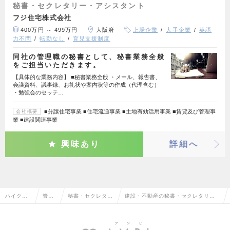
秘書・セクレタリー・アシスタント
フジ住宅株式会社
400万円 ～ 499万円
大阪府
上場企業
大手企業
英語
力不問
転勤なし
育児支援制度
同社の管理職の秘書として、秘書業務全般
をご担当いただきます。
【具体的な業務内容】 ■秘書業務全般 ・メール、報告書、
会議資料、議事録、お礼状や案内状等の作成（代理含む）
・勉強会のセッテ…
■分譲住宅事業 ■住宅流通事業 ■土地有効活用事業 ■賃貸及び管理事
会社概要
業 ■建設関連事業
興味あり
詳細へ
ハイクラ
管理
秘書・セクレタリ
建設・不動産の秘書・セクレタリ
ス求人TO
部門
ー・アシスタント
ー・アシスタントの転職・求人情報
P
系
一覧