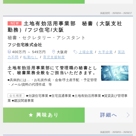
掲載期間
26/08/04～26/08/17
土地有効活用事業部 秘書（大阪支社
NEW
勤務）/フジ住宅/大阪
秘書・セクレタリー・アシスタント
フジ住宅株式会社
400万円 ～ 549万円
大阪府
上場企業
大手企業
英語
力不問
転勤なし
育児支援制度
土地有効活用事業部にて管理職の秘書とし
て、秘書業務全般をご担当いただきます。
■具体的には… ・お礼状作成 ・会食/手土産手配 ・予定管理
・メール/資料の代理作成 等
■分譲住宅事業 ■住宅流通事業 ■土地有効活用事業 ■賃貸及び管理事
会社概要
業 ■建設関連事業
興味あり
詳細へ
掲載期間
26/08/03～26/08/16