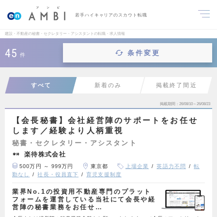
若手ハイキャリアのスカウト転職
建設・不動産の秘書・セクレタリー・アシスタントの転職・求人情報
45
条件変更
件
すべて
新着のみ
掲載終了間近
掲載期間
26/08/10～26/08/23
【会長秘書】会社経営陣のサポートをお任せ
します／経験より人柄重視
秘書・セクレタリー・アシスタント
楽待株式会社
500万円 ～ 999万円
東京都
上場企業
英語力不問
転
勤なし
社長・役員直下
育児支援制度
業界No.1の投資用不動産専門のプラット
フォームを運営している当社にて会長や経
営陣の秘書業務をお任せ…