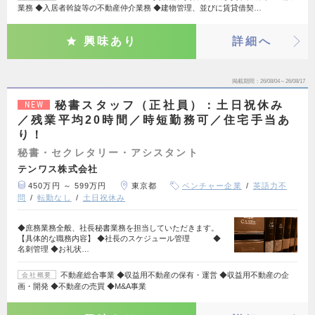
業務 ◆入居者斡旋等の不動産仲介業務 ◆建物管理、並びに賃貸借契…
興味あり
詳細へ
掲載期間
26/08/04～26/08/17
秘書スタッフ（正社員）：土日祝休み
NEW
／残業平均20時間／時短勤務可／住宅手当あ
り！
秘書・セクレタリー・アシスタント
テンワス株式会社
450万円 ～ 599万円
東京都
ベンチャー企業
英語力不
問
転勤なし
土日祝休み
◆庶務業務全般、社長秘書業務を担当していただきます。
【具体的な職務内容】 ◆社長のスケジュール管理 ◆
名刺管理 ◆お礼状…
不動産総合事業 ◆収益用不動産の保有・運営 ◆収益用不動産の企
会社概要
画・開発 ◆不動産の売買 ◆M&A事業