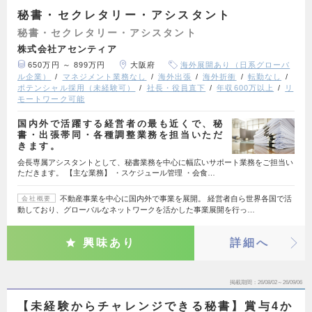
秘書・セクレタリー・アシスタント
秘書・セクレタリー・アシスタント
株式会社アセンティア
650万円 ～ 899万円
大阪府
海外展開あり（日系グローバ
ル企業）
マネジメント業務なし
海外出張
海外折衝
転勤なし
ポテンシャル採用（未経験可）
社長・役員直下
年収600万以上
リ
モートワーク可能
国内外で活躍する経営者の最も近くで、秘
書・出張帯同・各種調整業務を担当いただ
きます。
会長専属アシスタントとして、秘書業務を中心に幅広いサポート業務をご担当い
ただきます。 【主な業務】 ・スケジュール管理 ・会食…
不動産事業を中心に国内外で事業を展開。 経営者自ら世界各国で活
会社概要
動しており、グローバルなネットワークを活かした事業展開を行っ…
興味あり
詳細へ
掲載期間
26/08/02～26/09/06
【未経験からチャレンジできる秘書】賞与4か