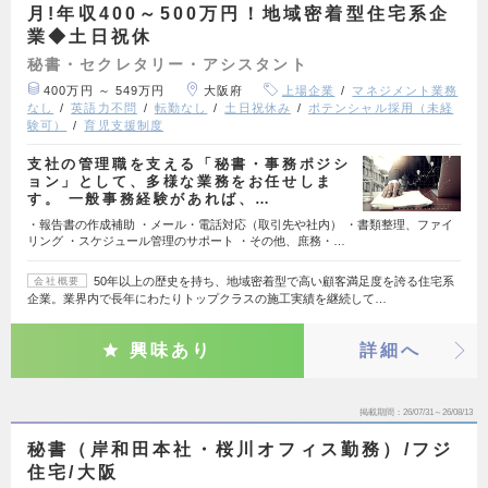
月!年収400～500万円！地域密着型住宅系企
業◆土日祝休
秘書・セクレタリー・アシスタント
400万円 ～ 549万円
大阪府
上場企業
マネジメント業務
なし
英語力不問
転勤なし
土日祝休み
ポテンシャル採用（未経
験可）
育児支援制度
支社の管理職を支える「秘書・事務ポジシ
ョン」として、多様な業務をお任せしま
す。 一般事務経験があれば、…
・報告書の作成補助 ・メール・電話対応（取引先や社内） ・書類整理、ファイ
リング ・スケジュール管理のサポート ・その他、庶務・…
50年以上の歴史を持ち、地域密着型で高い顧客満足度を誇る住宅系
会社概要
企業。業界内で長年にわたりトップクラスの施工実績を継続して…
興味あり
詳細へ
掲載期間
26/07/31～26/08/13
秘書（岸和田本社・桜川オフィス勤務）/フジ
住宅/大阪