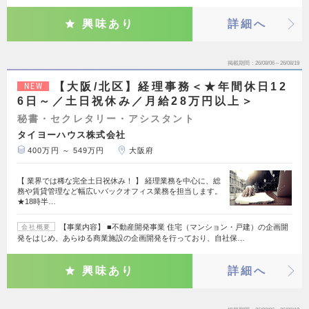
興味あり
詳細へ
掲載期間
26/08/06～26/08/19
【大阪/北区】経理事務＜★年間休日12
NEW
6日～／土日祝休み／月給28万円以上＞
秘書・セクレタリー・アシスタント
タイヨーハウス株式会社
400万円 ～ 549万円
大阪府
【 業界では稀な完全土日祝休み！ 】 経理業務を中心に、総
務や賃貸管理など幅広いバックオフィス業務を担当します。
★18時半…
【事業内容】 ■不動産開発事業 住宅（マンション・戸建）の企画開
会社概要
発をはじめ、あらゆる商業施設の企画開発を行っており、自社保…
興味あり
詳細へ