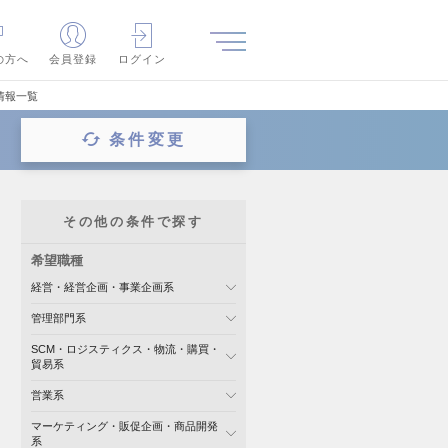
の方へ
会員登録
ログイン
情報一覧
条件変更
その他の条件で探す
希望職種
経営・経営企画・事業企画系
管理部門系
SCM・ロジスティクス・物流・購買・
貿易系
営業系
マーケティング・販促企画・商品開発
系