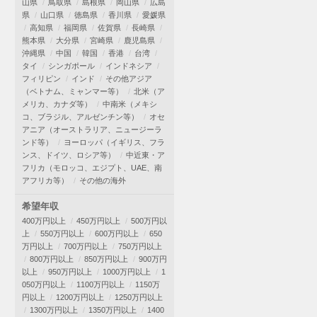
山県
鳥取県
島根県
岡山県
広島
県
山口県
徳島県
香川県
愛媛県
高知県
福岡県
佐賀県
長崎県
熊本県
大分県
宮崎県
鹿児島県
沖縄県
中国
韓国
香港
台湾
タイ
シンガポール
インドネシア
フィリピン
インド
その他アジア
（ベトナム、ミャンマー等）
北米（ア
メリカ、カナダ等）
中南米（メキシ
コ、ブラジル、アルゼンチン等）
オセ
アニア（オーストラリア、ニュージーラ
ンド等）
ヨーロッパ（イギリス、フラ
ンス、ドイツ、ロシア等）
中近東・ア
フリカ（モロッコ、エジプト、UAE、南
アフリカ等）
その他の海外
希望年収
400万円以上
450万円以上
500万円以
上
550万円以上
600万円以上
650
万円以上
700万円以上
750万円以上
800万円以上
850万円以上
900万円
以上
950万円以上
1000万円以上
1
050万円以上
1100万円以上
1150万
円以上
1200万円以上
1250万円以上
1300万円以上
1350万円以上
1400