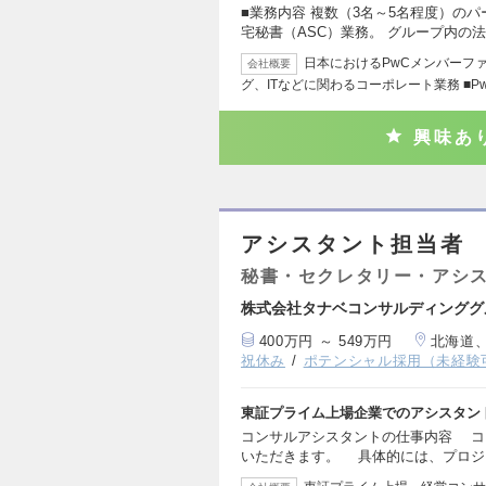
■業務内容 複数（3名～5名程度）の
宅秘書（ASC）業務。 グループ内の
日本におけるPwCメンバーフ
会社概要
グ、ITなどに関わるコーポレート業務 ■Pw
興味あ
アシスタント担当者
秘書・セクレタリー・アシ
株式会社タナベコンサルディンググ
400万円 ～ 549万円
北海道
祝休み
ポテンシャル採用（未経験
東証プライム上場企業でのアシスタン
コンサルアシスタントの仕事内容 コ
いただきます。 具体的には、プロジ