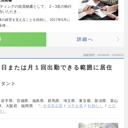
 役員秘書
ティングの役員秘書として、 2～3名の執行
当いただき…
体の経営を支えることを目的に、2017年4月に
全体…
り
詳細へ
掲載期間
26/08/08～26/08/21
１日または月１回出勤できる範囲に居住
スタント
、岩手県、宮城県、福島県、群馬県、埼玉県、東京都、新潟県、富山
県、大阪府、福岡県
外資系企業
大手企業
転勤なし
土日
可）