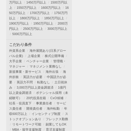
万円以上
1450万円以上
1500万円以
上
1550万円以上
1600万円以上
16
50万円以上
1700万円以上
1750万円
以上
1800万円以上
1850万円以上
1900万円以上
1950万円以上
2000万
円以上
2500万円以上
3000万円以上
5000万円以上
こだわり条件
外資系企業
海外展開あり(日系グロー
バル企業)
上場企業
株式公開準備
大手企業
ベンチャー企業
管理職・
マネジャー
マネジメント業務なし
新規事業・新サービス
海外出張
海
外折衝
英語力が必要
中国語力が必
要
英語力不問
転勤なし
土日祝休
み
3,000万円以上資金調達済
1億円
以上資金調達済
ポテンシャル採用（未
経験可）
20代役員在籍
CxO候補
社長・役員直下
事業責任者
サービ
ス責任者
開発責任者
海外転勤
年
収600万以上
インセンティブ制度
ス
トックオプションあり
フレックス勤務
リモートワーク可能
副業してもOK
MBA・留学支援制度
育児支援制度