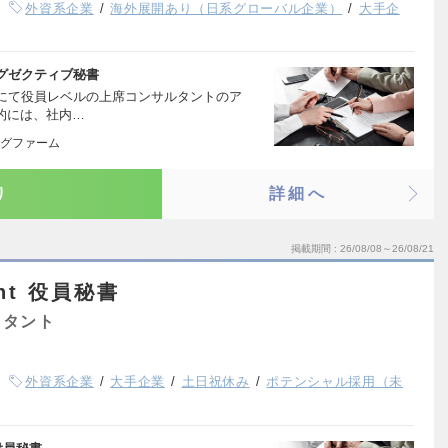
外資系企業
海外展開あり（日系グローバル企業）
大手企
グゼクティブ秘書
にて役員レベルの上席コンサルタントのア
体的には、社内…
グファーム
り
詳細へ
掲載期間
26/08/08～26/08/21
tant 役員秘書
スタント
外資系企業
大手企業
土日祝休み
ポテンシャル採用（未