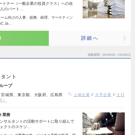
パートナー（一般企業の役員クラス）への在
法人のパート…
ァーム向けの人事、総務、経理、マーケティン
C Ja…
り
詳細へ
掲載期間
26/08/08～26/08/21
スタント
ループ
、宮城県、東京都、大阪府、広島県
上場企業
大手企業
土日
可）
ト業務
ンサルタントの活動サポートに取り組んで
ェクトのスケジ…