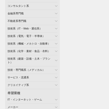
コンサルタント系
金融系専門職
不動産系専門職
技術系（IT・Web・通信系）
技術系（電気・電子・半導体）
技術系（機械・メカトロ・自動車）
技術系（化学・素材・食品・衣料）
技術系（建築・設備・土木・プラン
ト）
技術・専門職系（メディカル）
サービス・流通系
クリエイティブ系
希望業種
IT・インターネット・ゲーム
メーカー