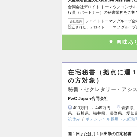
未経験者歓迎のExecutive Assistant
合同会社デロイト トーマツ／コンサル
役員（パートナー）の秘書業務をご担
デロイト トーマツ グループ全
会社概要
設立された、デロイト トーマツ グループ
興味あ
在宅秘書（拠点に週
の方対象）
秘書・セクレタリー・アシ
PwC Japan合同会社
400万円 ～ 449万円
青森県
県、石川県、福井県、長野県、愛知
祝休み
ポテンシャル採用（未経験
週１日または月１回出勤の在宅秘書