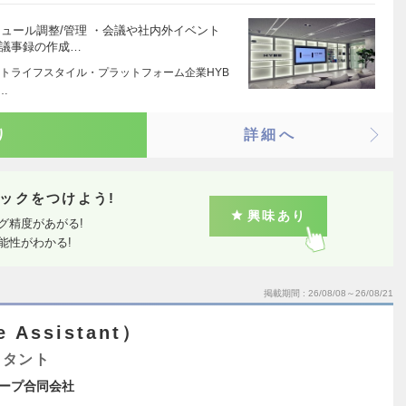
ジュール調整/管理 ・会議や社内外イベント
、議事録の作成…
トライフスタイル・プラットフォーム企業HYB
…
り
詳細へ
ックをつけよう!
興味あり
グ精度があがる!
能性がわかる!
掲載期間
26/08/08～26/08/21
 Assistant）
スタント
ープ合同会社