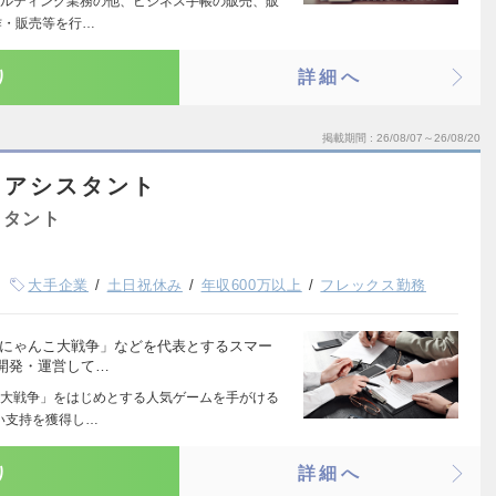
ルティング業務の他、ビジネス手帳の販売、販
作・販売等を行…
り
詳細へ
掲載期間
26/08/07～26/08/20
・アシスタント
スタント
大手企業
土日祝休み
年収600万以上
フレックス勤務
「にゃんこ大戦争」などを代表とするスマー
開発・運営して…
大戦争」をはじめとする人気ゲームを手がける
い支持を獲得し…
り
詳細へ