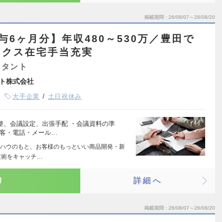
掲載期間
26/08/07～26/08/20
与6ヶ月分】年収480～530万／豊田で
ックス在宅手当充実
スタント
ト株式会社
大手企業
土日祝休み
整、会議設定、出張手配 ・会議資料の準
来客・電話・メール…
ハウのもと、お客様のもっといい商品開発・新
技術をキャッチ…
り
詳細へ
掲載期間
26/08/07～26/08/20