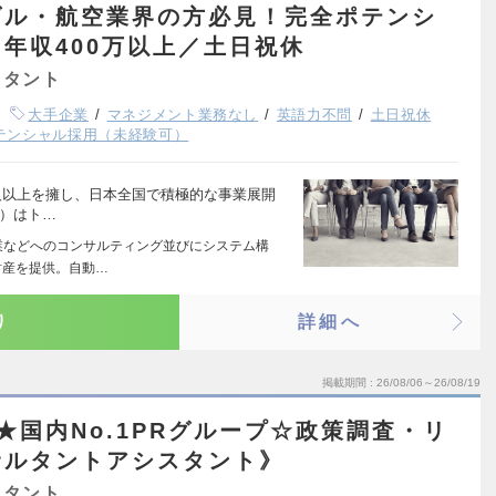
ダル・航空業界の方必見！完全ポテンシ
年収400万以上／土日祝休
スタント
大手企業
マネジメント業務なし
英語力不問
土日祝休
テンシャル採用（未経験可）
0人以上を擁し、日本全国で積極的な事業展開
等）はト…
業などへのコンサルティング並びにシステム構
財産を提供。自動…
り
詳細へ
掲載期間
26/08/06～26/08/19
★国内No.1PRグループ☆政策調査・リ
サルタントアシスタント》
スタント