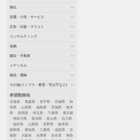
商社
流通・小売・サービス
広告・出版・マスコミ
コンサルティング
金融
建設・不動産
メディカル
物流・運輸
その他(インフラ・教育・官公庁など)
希望勤務地
北海道
青森県
岩手県
宮城県
秋
田県
山形県
福島県
茨城県
栃木
県
群馬県
埼玉県
千葉県
東京都
神奈川県
新潟県
富山県
石川県
福井県
山梨県
長野県
岐阜県
静岡県
愛知県
三重県
滋賀県
京
都府
大阪府
兵庫県
奈良県
和歌