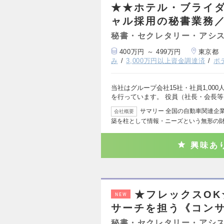
★★ホテル・ブライ
ャル採用の秘書業務／
秘書・セクレタリー・アシ
400万円 ～ 499万円
東京都
み
3,000万円以上資金調達済
ポ
当社はグループ会社15社・社員1,00
を行っています。 役員（社長・会長
サマリー 全国の自動車関連企
会社概要
築を柱として情報・ニーズという無形の
興味あ
★フレックスOK
NEW
サーチを担う《コン
秘書・セクレタリー・アシ