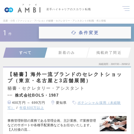
若手ハイキャリアのスカウト転職
流通・小売（ファッション・アパレル）の秘書・セクレタリー・アシスタントの転職・求人情報
1
条件変更
件
すべて
新着のみ
掲載終了間近
掲載期間
26/07/30～26/08/12
【秘書】海外一流ブランドのセレクトショッ
プ（東京・名古屋と3店舗展開）
秘書・セクレタリー・アシスタント
株式会社BOLS・1987
400万円 ～ 699万円
愛知県
ポテンシャル採用（未経験
可）
年収600万以上
事務管理幹部の業務である管理企画、主計業務、IT業務管理
などのサポートや各種手配業務などをお任せいたします。
【入社後の流…