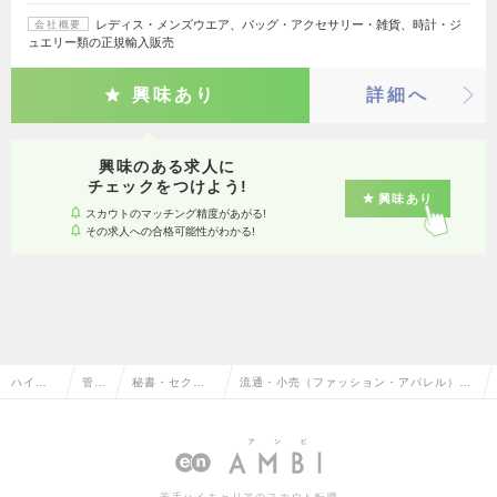
レディス・メンズウエア、バッグ・アクセサリー・雑貨、時計・ジ
会社概要
ュエリー類の正規輸入販売
興味あり
詳細へ
興味のある求人に
チェックをつけよう!
興味あり
スカウトのマッチング精度があがる!
その求人への合格可能性がわかる!
ハイク
管理
秘書・セクレ
流通・小売（ファッション・アパレル）の
ラス求
部門
タリー・アシ
秘書・セクレタリー・アシスタントの転
人TOP
系
スタント
職・求人情報一覧
若手ハイキャリアのスカウト転職