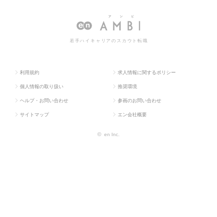
ス求人TO
部門
ー・アシスタント
スタントの転職・求人情報一覧
P
系
若手ハイキャリアのスカウト転職
利用規約
求人情報に関するポリシー
個人情報の取り扱い
推奨環境
ヘルプ・お問い合わせ
参画のお問い合わせ
サイトマップ
エン会社概要
©
en Inc.