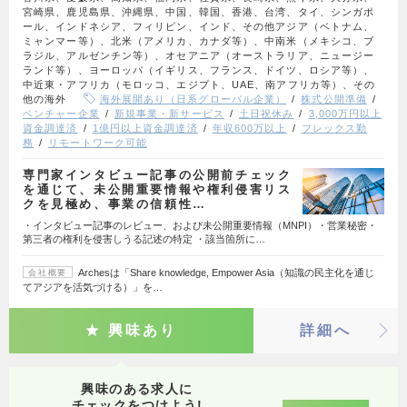
宮崎県、鹿児島県、沖縄県、中国、韓国、香港、台湾、タイ、シンガポ
ール、インドネシア、フィリピン、インド、その他アジア（ベトナム、
ミャンマー等）、北米（アメリカ、カナダ等）、中南米（メキシコ、ブ
ラジル、アルゼンチン等）、オセアニア（オーストラリア、ニュージー
ランド等）、ヨーロッパ（イギリス、フランス、ドイツ、ロシア等）、
中近東・アフリカ（モロッコ、エジプト、UAE、南アフリカ等）、その
他の海外
海外展開あり（日系グローバル企業）
株式公開準備
ベンチャー企業
新規事業・新サービス
土日祝休み
3,000万円以上
資金調達済
1億円以上資金調達済
年収600万以上
フレックス勤
務
リモートワーク可能
専門家インタビュー記事の公開前チェック
を通じて、未公開重要情報や権利侵害リス
クを見極め、事業の信頼性…
・インタビュー記事のレビュー、および未公開重要情報（MNPI）・営業秘密・
第三者の権利を侵害しうる記述の特定 ・該当箇所に…
Archesは「Share knowledge, Empower Asia（知識の民主化を通じ
会社概要
てアジアを活気づける）」を…
興味あり
詳細へ
興味のある求人に
チェックをつけよう!