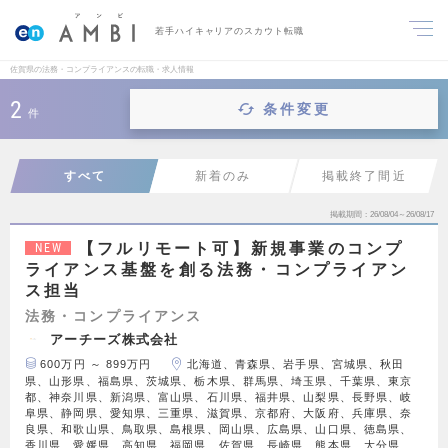
若手ハイキャリアのスカウト転職
佐賀県の法務・コンプライアンスの転職・求人情報
2
条件変更
件
すべて
新着のみ
掲載終了間近
掲載期間
26/08/04～26/08/17
【フルリモート可】新規事業のコンプ
NEW
ライアンス基盤を創る法務・コンプライアン
ス担当
法務・コンプライアンス
アーチーズ株式会社
600万円 ～ 899万円
北海道、青森県、岩手県、宮城県、秋田
県、山形県、福島県、茨城県、栃木県、群馬県、埼玉県、千葉県、東京
都、神奈川県、新潟県、富山県、石川県、福井県、山梨県、長野県、岐
阜県、静岡県、愛知県、三重県、滋賀県、京都府、大阪府、兵庫県、奈
良県、和歌山県、鳥取県、島根県、岡山県、広島県、山口県、徳島県、
香川県、愛媛県、高知県、福岡県、佐賀県、長崎県、熊本県、大分県、