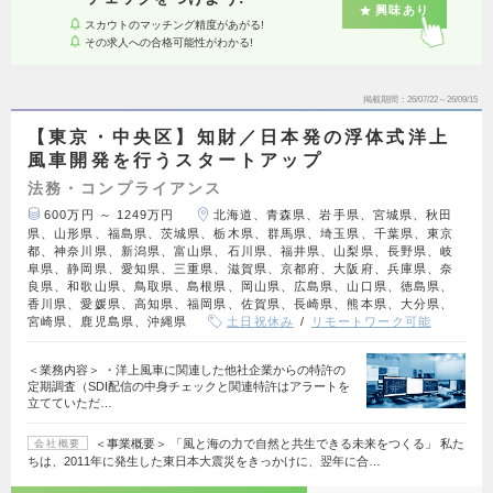
興味あり
スカウトのマッチング精度があがる!
その求人への合格可能性がわかる!
掲載期間
26/07/22～26/09/15
【東京・中央区】知財／日本発の浮体式洋上
風車開発を行うスタートアップ
法務・コンプライアンス
600万円 ～ 1249万円
北海道、青森県、岩手県、宮城県、秋田
県、山形県、福島県、茨城県、栃木県、群馬県、埼玉県、千葉県、東京
都、神奈川県、新潟県、富山県、石川県、福井県、山梨県、長野県、岐
阜県、静岡県、愛知県、三重県、滋賀県、京都府、大阪府、兵庫県、奈
良県、和歌山県、鳥取県、島根県、岡山県、広島県、山口県、徳島県、
香川県、愛媛県、高知県、福岡県、佐賀県、長崎県、熊本県、大分県、
宮崎県、鹿児島県、沖縄県
土日祝休み
リモートワーク可能
＜業務内容＞ ・洋上風車に関連した他社企業からの特許の
定期調査（SDI配信の中身チェックと関連特許はアラートを
立てていただ…
＜事業概要＞ 「風と海の力で自然と共生できる未来をつくる」 私た
会社概要
ちは、2011年に発生した東日本大震災をきっかけに、翌年に合…