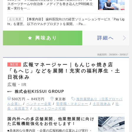
スポーツチームや自治体・メディアを巻き込んだPR戦略立
案～実行を一…
【事業内容】 歯科医院向けの経営ソリューションサービス「Pay Lig
会社概要
ht」を運営。 以下のマルチプロダクトを展開。 - Pa…
興味あり
詳細へ
掲載期間
26/08/04～26/08/17
広報マネージャー｜もんじゃ焼き店
NEW
「もへじ」などを展開！充実の福利厚生・土
日祝休み
広報・IR
株式会社KISSUI GROUP
500万円 ～ 849万円
東京都
海外展開あり（日系グローバ
ル企業）
ベンチャー企業
管理職・マネジャー
土日祝休み
社
長・役員直下
リモートワーク可能
国内外への多店舗展開、他業態展開に向け
た広報機能強化をお任せします！
■具体的な仕事内容 ・企業の広報戦略の立案および実行 ・