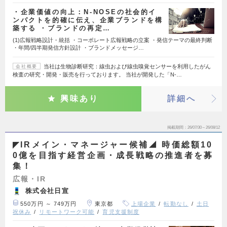
・企業価値の向上：N-NOSEの社会的イ
ンパクトを的確に伝え、企業ブランドを構
築する ・ブランドの再定…
(1)広報戦略設計・統括 ・コーポレート広報戦略の立案 ・発信テーマの最終判断
・年間/四半期発信方針設計 ・ブランドメッセージ…
当社は生物診断研究：線虫および線虫嗅覚センサーを利用したがん
会社概要
検査の研究・開発・販売を行っております。 当社が開発した「N-…
興味あり
詳細へ
掲載期間
26/07/30～26/08/12
◤IRメイン・マネージャー候補◢ 時価総額10
0億を目指す経営企画・成長戦略の推進者を募
集！
広報・IR
株式会社日宣
550万円 ～ 749万円
東京都
上場企業
転勤なし
土日
祝休み
リモートワーク可能
育児支援制度