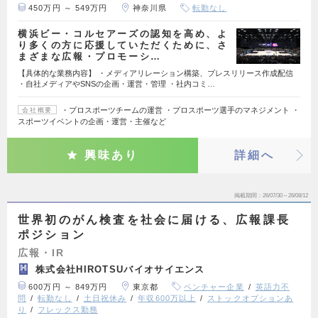
450万円 ～ 549万円
神奈川県
転勤なし
横浜ビー・コルセアーズの認知を高め、よ
り多くの方に応援していただくために、さ
まざまな広報・プロモーシ…
【具体的な業務内容】 ・メディアリレーション構築、プレスリリース作成配信
・自社メディアやSNSの企画・運営・管理 ・社内コミ…
・プロスポーツチームの運営 ・プロスポーツ選手のマネジメント ・
会社概要
スポーツイベントの企画・運営・主催など
興味あり
詳細へ
掲載期間
26/07/30～26/08/12
世界初のがん検査を社会に届ける、広報課長
ポジション
広報・IR
株式会社HIROTSUバイオサイエンス
600万円 ～ 849万円
東京都
ベンチャー企業
英語力不
問
転勤なし
土日祝休み
年収600万以上
ストックオプションあ
り
フレックス勤務