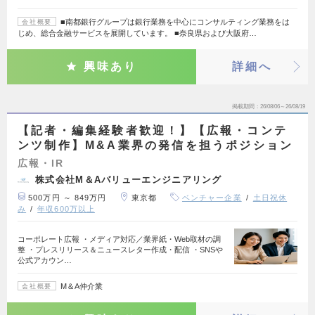
■南都銀行グループは銀行業務を中心にコンサルティング業務をは
会社概要
じめ、総合金融サービスを展開しています。 ■奈良県および大阪府…
興味あり
詳細へ
掲載期間
26/08/06～26/08/19
【記者・編集経験者歓迎！】【広報・コンテ
ンツ制作】M&A業界の発信を担うポジション
広報・IR
株式会社M＆Aバリューエンジニアリング
500万円 ～ 849万円
東京都
ベンチャー企業
土日祝休
み
年収600万以上
コーポレート広報 ・メディア対応／業界紙・Web取材の調
整 ・プレスリリース＆ニュースレター作成・配信 ・SNSや
公式アカウン…
M＆A仲介業
会社概要