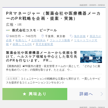
掲載期間
26/08/05～26/08/18
PRマネージャー（製薬会社や医療機器メーカ
ーのPR戦略を企画・提案・実施）
広報・IR
株式会社コスモ・ピーアール
500万円 ～ 749万円
千葉県、東京都
海外折衝
英語力が
必要
転勤なし
土日祝休み
フレックス勤務
リモートワーク可
能
副業してもOK
育児支援制度
製薬会社や医療機器メーカーから依頼を受
けて、ヘルスケア領域を中心とした取引先
のPRを行ないます。 PR…
【業務内容】 ■PR案件の運営・収支管理 チームの一員として、「どのように案
件を進めていくか」の指揮を取ります。たとえば、ウ…
コミュニケーションの戦略的な立案から実行まで、一貫したサービ
会社概要
スを提供するコミュニケーションコンサルタント
興味あり
詳細へ
掲載期間
26/08/05～26/08/18