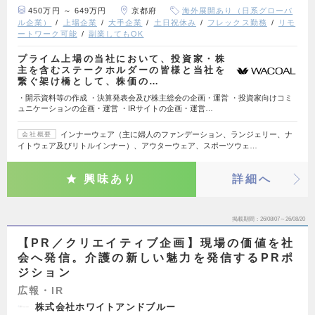
450万円 ～ 649万円
京都府
海外展開あり（日系グローバ
ル企業）
上場企業
大手企業
土日祝休み
フレックス勤務
リモ
ートワーク可能
副業してもOK
プライム上場の当社において、投資家・株
主を含むステークホルダーの皆様と当社を
繋ぐ架け橋として、株価の…
・開示資料等の作成 ・決算発表会及び株主総会の企画・運営 ・投資家向けコミ
ュニケーションの企画・運営 ・IRサイトの企画・運営…
インナーウェア（主に婦人のファンデーション、ランジェリー、ナ
会社概要
イトウェア及びリトルインナー）、アウターウェア、スポーツウェ…
興味あり
詳細へ
掲載期間
26/08/07～26/08/20
【PR／クリエイティブ企画】現場の価値を社
会へ発信。介護の新しい魅力を発信するPRポ
ジション
広報・IR
株式会社ホワイトアンドブルー