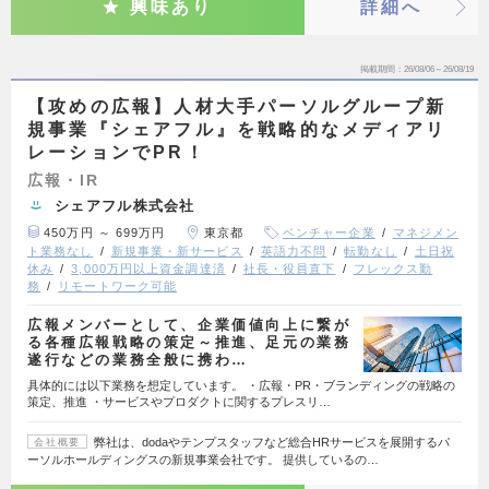
興味あり
詳細へ
掲載期間
26/08/06～26/08/19
【攻めの広報】人材大手パーソルグループ新
規事業『シェアフル』を戦略的なメディアリ
レーションでPR！
広報・IR
シェアフル株式会社
450万円 ～ 699万円
東京都
ベンチャー企業
マネジメン
ト業務なし
新規事業・新サービス
英語力不問
転勤なし
土日祝
休み
3,000万円以上資金調達済
社長・役員直下
フレックス勤
務
リモートワーク可能
広報メンバーとして、企業価値向上に繋が
る各種広報戦略の策定～推進、足元の業務
遂行などの業務全般に携わ…
具体的には以下業務を想定しています。 ・広報・PR・ブランディングの戦略の
策定、推進 ・サービスやプロダクトに関するプレスリ…
弊社は、dodaやテンプスタッフなど総合HRサービスを展開するパ
会社概要
ーソルホールディングスの新規事業会社です。 提供しているの…