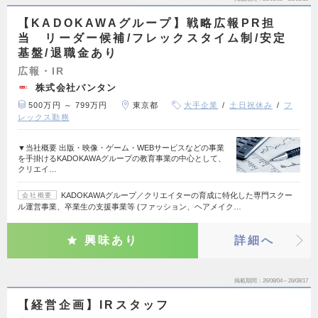
【KADOKAWAグループ】戦略広報PR担
当 リーダー候補/フレックスタイム制/安定
基盤/退職金あり
広報・IR
株式会社バンタン
500万円 ～ 799万円
東京都
大手企業
土日祝休み
フ
レックス勤務
▼当社概要 出版・映像・ゲーム・WEBサービスなどの事業
を手掛けるKADOKAWAグループの教育事業の中心として、
クリエイ…
KADOKAWAグループ／クリエイターの育成に特化した専門スクー
会社概要
ル運営事業、卒業生の支援事業等 (ファッション、ヘアメイク…
興味あり
詳細へ
掲載期間
26/08/04～26/08/17
【経営企画】IRスタッフ