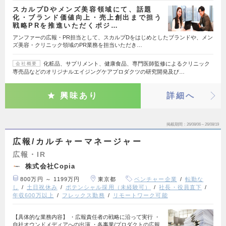
スカルプDやメンズ美容領域にて、話題
化・ブランド価値向上・売上創出まで担う
戦略PRを推進いただくポジ…
アンファーの広報・PR担当として、スカルプDをはじめとしたブランドや、メン
ズ美容・クリニック領域のPR業務を担当いただき…
化粧品、サプリメント、健康食品、専門医師監修によるクリニック
会社概要
専売品などのオリジナルエイジングケアプロダクツの研究開発及び…
興味あり
詳細へ
掲載期間
26/08/06～26/08/19
広報/カルチャーマネージャー
広報・IR
株式会社Copia
800万円 ～ 1199万円
東京都
ベンチャー企業
転勤な
し
土日祝休み
ポテンシャル採用（未経験可）
社長・役員直下
年収600万以上
フレックス勤務
リモートワーク可能
【具体的な業務内容】 ・広報責任者の戦略に沿って実行 ・
自社オウンドメディアへの出演 ・各事業/プロダクトの広報