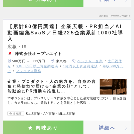
掲載期間
26/08/03～26/08/16
【累計80億円調達】企業広報・PR担当／AI
動画編集SaaS／日経225企業累計1000社導
入
広報・IR
株式会社オープンエイト
500万円 ～ 999万円
東京都
ベンチャー企業
土日祝休
み
3,000万円以上資金調達済
1億円以上資金調達済
年収600万以
上
フレックス勤務
企業・プロダクト・人の魅力を、自身の言
葉と発信力で届ける“企業の顔”として、
能動的にPR活動を推進し…
本ポジションは、プレスリリース作成を中心とした裏方業務ではなく、自ら企画
し、カメラ前に立ち、発信することを前提とした広報…
SaaS事業・API事業・MLaaS事業
会社概要
興味あり
詳細へ