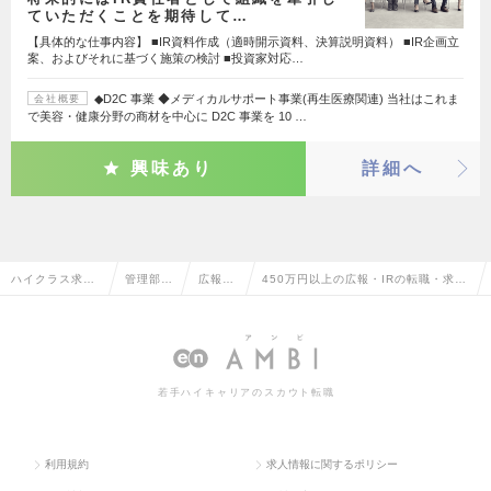
ていただくことを期待して…
【具体的な仕事内容】 ■IR資料作成（適時開示資料、決算説明資料） ■IR企画立
案、およびそれに基づく施策の検討 ■投資家対応…
◆D2C 事業 ◆メディカルサポート事業(再生医療関連) 当社はこれま
会社概要
で美容・健康分野の商材を中心に D2C 事業を 10 …
興味あり
詳細へ
ハイクラス求人
管理部門
広報・I
450万円以上の広報・IRの転職・求人
TOP
系
R
情報一覧
若手ハイキャリアのスカウト転職
利用規約
求人情報に関するポリシー