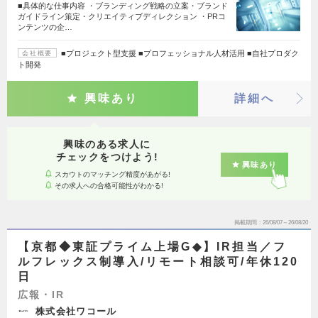
■具体的な仕事内容 ・ブランディング戦略の立案・ブランド
ガイドライン策定・クリエイティブディレクション ・PRコ
ンテンツの企…
■プロジェクト型支援 ■プロフェッショナル人材活用 ■自社プロダク
会社概要
ト開発
興味あり
詳細へ
興味のある求人に
チェックをつけよう!
興味あり
スカウトのマッチング精度があがる!
その求人への合格可能性がわかる!
掲載期間
26/08/07～26/08/20
【京都◆東証プライム上場G◆】IR担当／フ
ルフレックス制導入/リモート相談可/年休120
日
広報・IR
株式会社ワコール