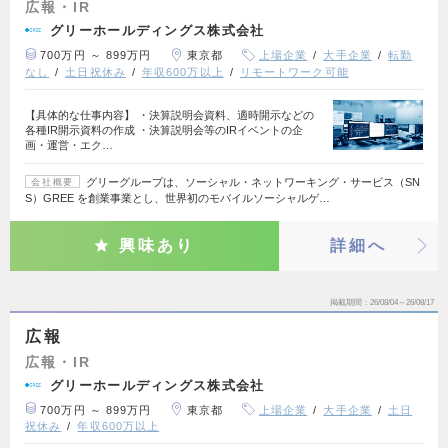
広報・IR
グリーホールディングス株式会社
700万円 ～ 899万円
東京都
上場企業
大手企業
転勤
なし
土日祝休み
年収600万以上
リモートワーク可能
【具体的な仕事内容】 ・決算説明会資料、適時開示などの
各種IR開示資料の作成 ・決算説明会等のIRイベントの企
画・運営・エク…
グリーグループは、ソーシャル・ネットワーキング・サービス（SN
会社概要
S）GREE を創業事業とし、世界初のモバイルソーシャルゲ…
興味あり
詳細へ
掲載期間
26/08/04～26/08/17
広報
広報・IR
グリーホールディングス株式会社
700万円 ～ 899万円
東京都
上場企業
大手企業
土日
祝休み
年収600万以上