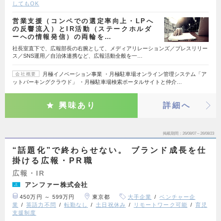
してもOK
営業支援（コンペでの選定率向上・LPへ
の反響流入）とIR活動（ステークホルダ
ーへの情報発信）の両輪を…
社長室直下で、広報部長の右腕として、メディアリレーションズ／プレスリリー
ス／SNS運用／自治体連携など、広報活動全般を一…
月極イノベーション事業 ・月極駐車場オンライン管理システム「ア
会社概要
ットパーキングクラウド」 ・月極駐車場検索ポータルサイトと仲介…
興味あり
詳細へ
掲載期間
26/08/07～26/08/23
“話題化”で終わらせない。 ブランド成長を仕
掛ける広報・PR職
広報・IR
アンファー株式会社
450万円 ～ 599万円
東京都
大手企業
ベンチャー企
業
英語力不問
転勤なし
土日祝休み
リモートワーク可能
育児
支援制度