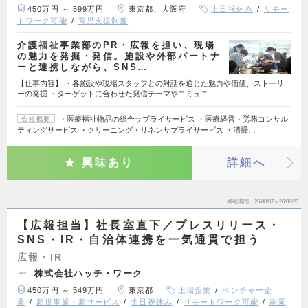
450万円 ～ 599万円
東京都、大阪府
土日祝休み
リモー
トワーク可能
育児支援制度
介護福祉事業部のPR・広報を担い、現場
の魅力を発掘・発信。施設や外部パートナ
ーと連携しながら、SNS…
【仕事内容】 ・各施設や現場スタッフとの対話を通じた魅力や価値、ストーリ
ーの発掘 ・ターゲットに合わせた発信テーマやコミュニ…
・医療福祉物品の総合サプライサービス ・医療経営・労務コンサル
会社概要
ティングサービス ・クリーニング・リネンサプライサービス ・清掃…
興味あり
詳細へ
掲載期間
26/08/07～26/08/20
【広報担当】社長室直下／プレスリリース・
SNS・IR・自治体連携を一気通貫で担う
広報・IR
株式会社ハッチ・ワーク
450万円 ～ 549万円
東京都
上場企業
ベンチャー企
業
新規事業・新サービス
土日祝休み
リモートワーク可能
副業