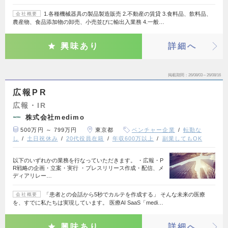
1.各種機械器具の製品製造販売 2.不動産の賃貸 3.食料品、飲料品、
会社概要
農産物、食品添加物の卸売、小売並びに輸出入業務 4.一般…
興味あり
詳細へ
掲載期間
26/08/03～26/08/16
広報PR
広報・IR
株式会社medimo
500万円 ～ 799万円
東京都
ベンチャー企業
転勤な
し
土日祝休み
20代役員在籍
年収600万以上
副業してもOK
以下のいずれかの業務を行なっていただきます。 ・広報・P
R戦略の企画・立案・実行 ・プレスリリース作成・配信、メ
ディアリレー…
「患者との会話から5秒でカルテを作成する」 そんな未来の医療
会社概要
を、すでに私たちは実現しています。 医療AI SaaS「medi…
興味あり
詳細へ