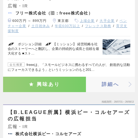
広報・IR
フリー株式会社（旧：freee株式会社）
600万円 ～ 899万円
東京都
上場企業
大手企業
ベン
チャー企業
土日祝休み
年収600万以上
フレックス勤務
育児支
援制度
◢◤ ポジション詳細 ◢◤ 【ミッション】 経営戦略を社
会のストーリーへと翻訳し、企業の持続的な成長と信頼を最
大化する ■スト…
freeeは、「スモールビジネスに携わるすべての人が、 創造的な活動
会社概要
にフォーカスできるよう」というミッションのもと201…
興味あり
詳細へ
掲載期間
26/07/31～26/08/13
【B.LEAGUE所属】横浜ビー・コルセアーズ
の広報担当
広報・IR
株式会社横浜ビー・コルセアーズ