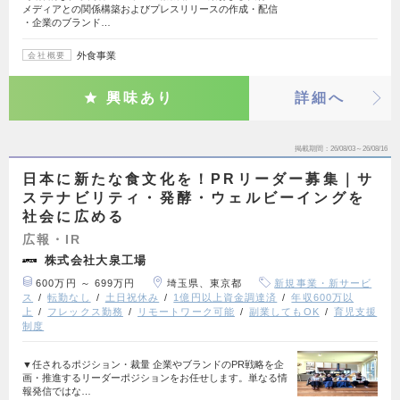
メディアとの関係構築およびプレスリリースの作成・配信
・企業のブランド…
外食事業
会社概要
興味あり
詳細へ
掲載期間
26/08/03～26/08/16
日本に新たな食文化を！PRリーダー募集｜サ
ステナビリティ・発酵・ウェルビーイングを
社会に広める
広報・IR
株式会社大泉工場
600万円 ～ 699万円
埼玉県、東京都
新規事業・新サービ
ス
転勤なし
土日祝休み
1億円以上資金調達済
年収600万以
上
フレックス勤務
リモートワーク可能
副業してもOK
育児支援
制度
▼任されるポジション・裁量 企業やブランドのPR戦略を企
画・推進するリーダーポジションをお任せします。単なる情
報発信ではな…