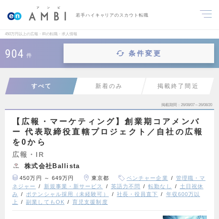
若手ハイキャリアのスカウト転職
450万円以上の広報・IRの転職・求人情報
904
条件変更
件
すべて
新着のみ
掲載終了間近
掲載期間
26/08/07～26/08/20
【広報・マーケティング】創業期コアメンバ
ー 代表取締役直轄プロジェクト／自社の広報
を0から
広報・IR
株式会社Ballista
450万円 ～ 649万円
東京都
ベンチャー企業
管理職・マ
ネジャー
新規事業・新サービス
英語力不問
転勤なし
土日祝休
み
ポテンシャル採用（未経験可）
社長・役員直下
年収600万以
上
副業してもOK
育児支援制度