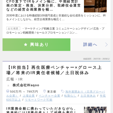
CFO直下でIRをメイン軸に、中期経営計
画の策定・推進、決算分析、取締役会運営
などの経営企画業務を幅…
2030年度における時価総額100億円達成と非連続な会社成長をミッションに、IR
をメインとしながら、経営企画業務を幅広く…
・マーケティング戦略立案 コミュニケーションデザイン/ 広告・プ
会社概要
ロモーション戦略開発 / セールスプロモーション / コン…
興味あり
詳細へ
掲載期間
26/07/30～26/08/12
【IR担当】再生医療ベンチャー×グロース上
場／将来のIR責任者候補／土日祝休み
広報・IR
株式会社Waqoo
500万円 ～ 799万円
東京都
海外展開あり（日系グローバ
ル企業）
上場企業
ベンチャー企業
転勤なし
土日祝休み
年収
600万以上
リモートワーク可能
IR業務全般に携わっていただきながら、
将来的にはIR責任者として組織を牽引し