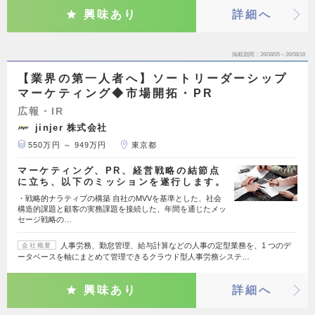
興味あり
詳細へ
掲載期間
26/08/05～26/08/18
【業界の第一人者へ】ソートリーダーシップ
マーケティング◆市場開拓・PR
広報・IR
jinjer 株式会社
550万円 ～ 949万円
東京都
マーケティング、PR、経営戦略の結節点
に立ち、以下のミッションを遂行します。
・戦略的ナラティブの構築 自社のMVVを基準とした、社会
構造的課題と顧客の実務課題を接続した、年間を通じたメッ
セージ戦略の…
人事労務、勤怠管理、給与計算などの人事の定型業務を、1 つのデ
会社概要
ータベースを軸にまとめて管理できるクラウド型人事労務システ…
興味あり
詳細へ