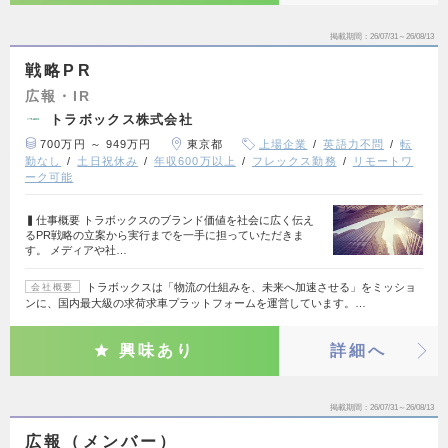
掲載期間
26/07/31～26/08/13
戦略PR
広報・IR
トラボックス株式会社
700万円 ～ 949万円
東京都
上場企業
英語力不問
転
勤なし
土日祝休み
年収600万以上
フレックス勤務
リモートワ
ーク可能
▍仕事概要 トラボックスのブランド価値を社会に広く伝え
るPR戦略の立案から実行までを一手に担っていただきま
す。 メディアや社…
トラボックスは「物流の仕組みを、未来へ加速させる」をミッショ
会社概要
ンに、国内最大級の求荷求車プラットフォームを運営しています。…
興味あり
詳細へ
掲載期間
26/07/31～26/08/13
広報（メンバー）