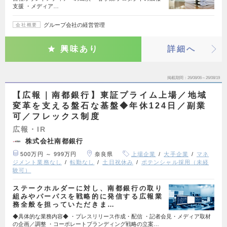
支援 ・メディア…
グループ会社の経営管理
会社概要
興味あり
詳細へ
掲載期間
26/08/06～26/08/19
【広報｜南都銀行】東証プライム上場／地域
変革を支える盤石な基盤◆年休124日／副業
可／フレックス制度
広報・IR
株式会社南都銀行
500万円 ～ 999万円
奈良県
上場企業
大手企業
マネ
ジメント業務なし
転勤なし
土日祝休み
ポテンシャル採用（未経
験可）
ステークホルダーに対し、南都銀行の取り
組みやパーパスを戦略的に発信する広報業
務全般を担っていただきま…
◆具体的な業務内容◆ ・プレスリリース作成・配信 ・記者会見・メディア取材
の企画／調整 ・コーポレートブランディング戦略の立案…