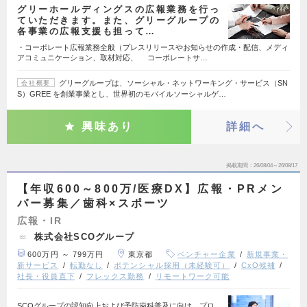
グリーホールディングスの広報業務を行っ
ていただきます。また、グリーグループの
各事業の広報支援も担って…
・コーポレート広報業務全般（プレスリリースやお知らせの作成・配信、メディ
アコミュニケーション、取材対応、 コーポレートサ…
グリーグループは、ソーシャル・ネットワーキング・サービス（SN
会社概要
S）GREE を創業事業とし、世界初のモバイルソーシャルゲ…
興味あり
詳細へ
掲載期間
26/08/04～26/08/17
【年収600～800万/医療DX】広報・PRメン
バー募集／歯科×スポーツ
広報・IR
株式会社SCOグループ
600万円 ～ 799万円
東京都
ベンチャー企業
新規事業・
新サービス
転勤なし
ポテンシャル採用（未経験可）
CxO候補
社長・役員直下
フレックス勤務
リモートワーク可能
SCOグループの認知向上および予防歯科普及に向け、プロ