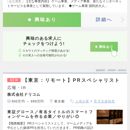
【主な事業内容】 ゲーム事業、メディア事業、新たなインターネッ
会社概要
トサービスを事業として展開しています。 ◆ゲーム事業 国民的大人…
興味あり
詳細へ
興味のある求人に
チェックをつけよう!
興味あり
スカウトのマッチング精度があがる!
その求人への合格可能性がわかる!
掲載期間
26/08/06～26/08/19
【東京：リモート】PRスペシャリスト
NEW
広報・IR
株式会社ドリコム
500万円 ～ 699万円
東京都
上場企業
育児支援制度
東証グロース／有名タイトルのスマートフ
ォンゲームを作る企業／やりがい◎
【職務概要】 PRスペシャリストとして、ゲームメディアを
中心とした媒体PRを担当していただきます。 PR戦略の設計