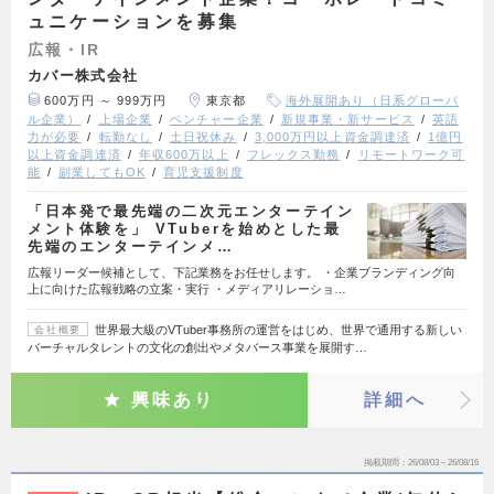
ュニケーションを募集
広報・IR
カバー株式会社
600万円 ～ 999万円
東京都
海外展開あり（日系グローバ
ル企業）
上場企業
ベンチャー企業
新規事業・新サービス
英語
力が必要
転勤なし
土日祝休み
3,000万円以上資金調達済
1億円
以上資金調達済
年収600万以上
フレックス勤務
リモートワーク可
能
副業してもOK
育児支援制度
「日本発で最先端の二次元エンターテイン
メント体験を」 VTuberを始めとした最
先端のエンターテインメ…
広報リーダー候補として、下記業務をお任せします。 ・企業ブランディング向
上に向けた広報戦略の立案・実行 ・メディアリレーショ…
世界最大級のVTuber事務所の運営をはじめ、世界で通用する新しい
会社概要
バーチャルタレントの文化の創出やメタバース事業を展開す…
興味あり
詳細へ
掲載期間
26/08/03～26/08/16