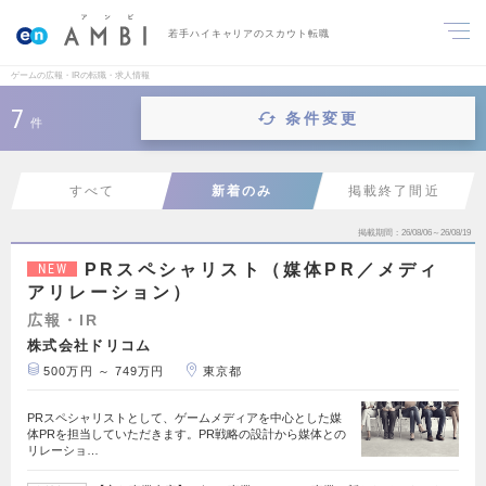
若手ハイキャリアのスカウト転職
ゲームの広報・IRの転職・求人情報
7
条件変更
件
すべて
新着のみ
掲載終了間近
掲載期間
26/08/06～26/08/19
PRスペシャリスト（媒体PR／メディ
NEW
アリレーション）
広報・IR
株式会社ドリコム
500万円 ～ 749万円
東京都
PRスペシャリストとして、ゲームメディアを中心とした媒
体PRを担当していただきます。PR戦略の設計から媒体との
リレーショ…