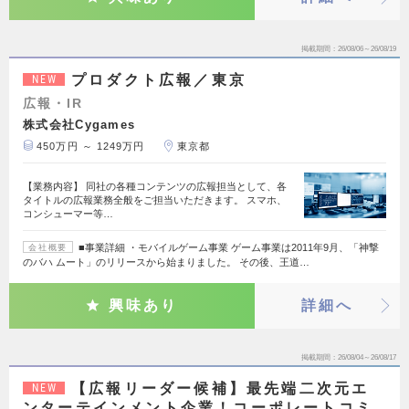
掲載期間
26/08/06～26/08/19
プロダクト広報／東京
NEW
広報・IR
株式会社Cygames
450万円 ～ 1249万円
東京都
【業務内容】 同社の各種コンテンツの広報担当として、各
タイトルの広報業務全般をご担当いただきます。 スマホ、
コンシューマー等…
■事業詳細 ・モバイルゲーム事業 ゲーム事業は2011年9月、「神撃
会社概要
のバハ ムート」のリリースから始まりました。 その後、王道…
興味あり
詳細へ
掲載期間
26/08/04～26/08/17
【広報リーダー候補】最先端二次元エ
NEW
ンターテインメント企業！コーポレートコミ