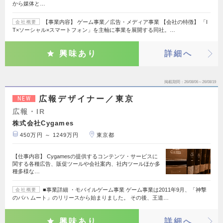
から媒体と…
【事業内容】 ゲーム事業／広告・メディア事業 【会社の特徴】 「I
会社概要
T×ソーシャル×スマートフォン」を主軸に事業を展開する同社。…
興味あり
詳細へ
掲載期間
26/08/06～26/08/19
広報デザイナー／東京
NEW
広報・IR
株式会社Cygames
450万円 ～ 1249万円
東京都
【仕事内容】 Cygamesの提供するコンテンツ・サービスに
関する各種広告、販促ツールや会社案内、社内ツールほか多
種多様な…
■事業詳細 ・モバイルゲーム事業 ゲーム事業は2011年9月、「神撃
会社概要
のバハ ムート」のリリースから始まりました。 その後、王道…
興味あり
詳細へ