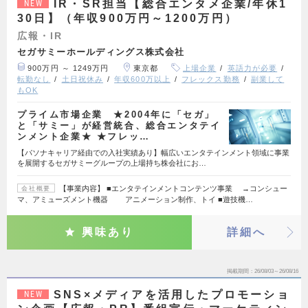
IR・SR担当【総合エンタメ企業/年休1
NEW
30日】（年収900万円～1200万円）
広報・IR
セガサミーホールディングス株式会社
900万円 ～ 1249万円
東京都
上場企業
英語力が必要
転勤なし
土日祝休み
年収600万以上
フレックス勤務
副業して
もOK
プライム市場企業 ★2004年に「セガ」
と「サミー」が経営統合、総合エンタテイ
ンメント企業★ ★フレッ…
【パソナキャリア経由での入社実績あり】幅広いエンタテインメント領域に事業
を展開するセガサミーグループの上場持ち株会社にお…
【事業内容】 ■エンタテインメントコンテンツ事業 →コンシュー
会社概要
マ、アミューズメント機器 アニメーション制作、トイ ■遊技機…
興味あり
詳細へ
掲載期間
26/08/03～26/08/16
SNS×メディアを活用したプロモーショ
NEW