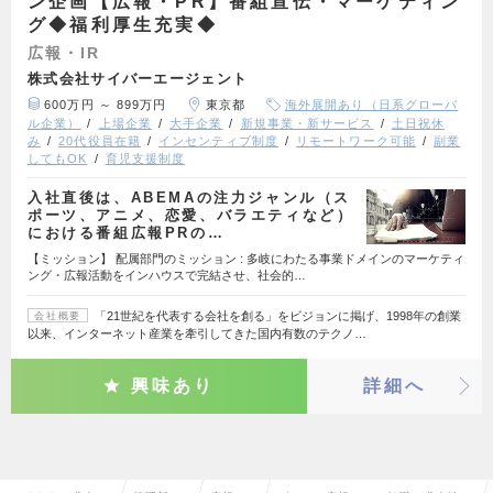
ン企画【広報・PR】番組宣伝・マーケティン
グ◆福利厚生充実◆
広報・IR
株式会社サイバーエージェント
600万円 ～ 899万円
東京都
海外展開あり（日系グローバ
ル企業）
上場企業
大手企業
新規事業・新サービス
土日祝休
み
20代役員在籍
インセンティブ制度
リモートワーク可能
副業
してもOK
育児支援制度
入社直後は、ABEMAの注力ジャンル（ス
ポーツ、アニメ、恋愛、バラエティなど）
における番組広報PRの…
【ミッション】 配属部門のミッション : 多岐にわたる事業ドメインのマーケティ
ング・広報活動をインハウスで完結させ、社会的…
「21世紀を代表する会社を創る」をビジョンに掲げ、1998年の創業
会社概要
以来、インターネット産業を牽引してきた国内有数のテクノ…
興味あり
詳細へ