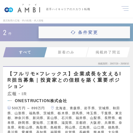
若手ハイキャリアのスカウト転職
鹿児島県の広報・IRの転職・求人情報
2
条件変更
件
すべて
新着のみ
掲載終了間近
掲載期間
26/07/28～26/08/10
【フルリモ×フレックス】企業成長を支えるI
R担当募集｜投資家との信頼を築く重要ポジ
ション
広報・IR
ONESTRUCTION株式会社
500万円 ～ 899万円
北海道、青森県、岩手県、宮城県、秋田
県、山形県、福島県、茨城県、栃木県、群馬県、埼玉県、千葉県、東京
都、神奈川県、新潟県、富山県、石川県、福井県、山梨県、長野県、岐
阜県、静岡県、愛知県、三重県、滋賀県、京都府、大阪府、兵庫県、奈
良県、和歌山県、鳥取県、島根県、岡山県、広島県、山口県、徳島県、
香川県、愛媛県、高知県、福岡県、佐賀県、長崎県、熊本県、大分県、