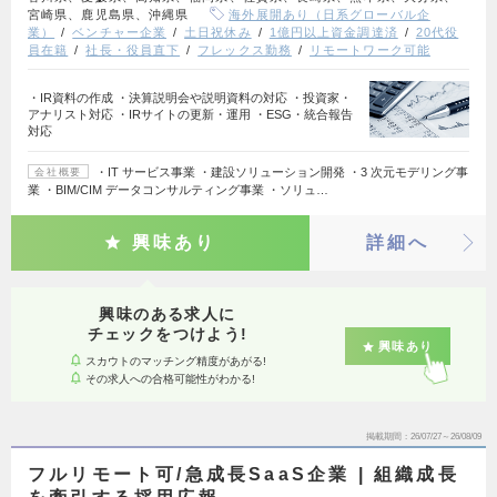
宮崎県、鹿児島県、沖縄県
海外展開あり（日系グローバル企
業）
ベンチャー企業
土日祝休み
1億円以上資金調達済
20代役
員在籍
社長・役員直下
フレックス勤務
リモートワーク可能
・IR資料の作成 ・決算説明会や説明資料の対応 ・投資家・
アナリスト対応 ・IRサイトの更新・運用 ・ESG・統合報告
対応
・IT サービス事業 ・建設ソリューション開発 ・3 次元モデリング事
会社概要
業 ・BIM/CIM データコンサルティング事業 ・ソリュ…
興味あり
詳細へ
興味のある求人に
チェックをつけよう!
興味あり
スカウトのマッチング精度があがる!
その求人への合格可能性がわかる!
掲載期間
26/07/27～26/08/09
フルリモート可/急成長SaaS企業 | 組織成長