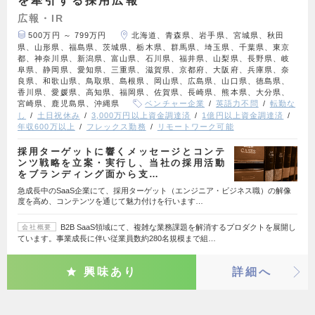
を牽引する採用広報
広報・IR
500万円 ～ 799万円
北海道、青森県、岩手県、宮城県、秋田
県、山形県、福島県、茨城県、栃木県、群馬県、埼玉県、千葉県、東京
都、神奈川県、新潟県、富山県、石川県、福井県、山梨県、長野県、岐
阜県、静岡県、愛知県、三重県、滋賀県、京都府、大阪府、兵庫県、奈
良県、和歌山県、鳥取県、島根県、岡山県、広島県、山口県、徳島県、
香川県、愛媛県、高知県、福岡県、佐賀県、長崎県、熊本県、大分県、
宮崎県、鹿児島県、沖縄県
ベンチャー企業
英語力不問
転勤な
し
土日祝休み
3,000万円以上資金調達済
1億円以上資金調達済
年収600万以上
フレックス勤務
リモートワーク可能
採用ターゲットに響くメッセージとコンテ
ンツ戦略を立案・実行し、当社の採用活動
をブランディング面から支…
急成長中のSaaS企業にて、採用ターゲット（エンジニア・ビジネス職）の解像
度を高め、コンテンツを通じて魅力付けを行います…
B2B SaaS領域にて、複雑な業務課題を解消するプロダクトを展開し
会社概要
ています。事業成長に伴い従業員数約280名規模まで組…
興味あり
詳細へ