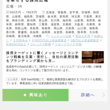
を牽引する採用広報
広報・IR
500万円 ～ 799万円
北海道、青森県、岩手県、宮城県、秋田
県、山形県、福島県、茨城県、栃木県、群馬県、埼玉県、千葉県、東京
都、神奈川県、新潟県、富山県、石川県、福井県、山梨県、長野県、岐
阜県、静岡県、愛知県、三重県、滋賀県、京都府、大阪府、兵庫県、奈
良県、和歌山県、鳥取県、島根県、岡山県、広島県、山口県、徳島県、
香川県、愛媛県、高知県、福岡県、佐賀県、長崎県、熊本県、大分県、
宮崎県、鹿児島県、沖縄県
ベンチャー企業
英語力不問
転勤な
し
土日祝休み
3,000万円以上資金調達済
1億円以上資金調達済
年収600万以上
フレックス勤務
リモートワーク可能
採用ターゲットに響くメッセージとコンテ
ンツ戦略を立案・実行し、当社の採用活動
をブランディング面から支…
急成長中のSaaS企業にて、採用ターゲット（エンジニア・ビジネス職）の解像
度を高め、コンテンツを通じて魅力付けを行います…
B2B SaaS領域にて、複雑な業務課題を解消するプロダクトを展開し
会社概要
ています。事業成長に伴い従業員数約280名規模まで組…
興味あり
詳細へ