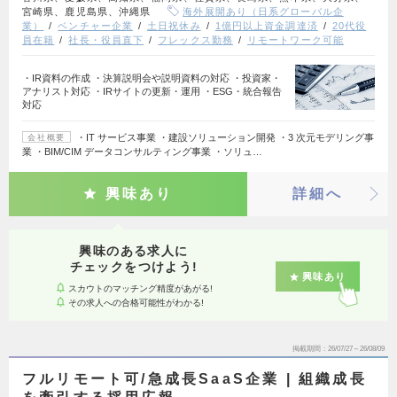
宮崎県、鹿児島県、沖縄県
海外展開あり（日系グローバル企
業）
ベンチャー企業
土日祝休み
1億円以上資金調達済
20代役
員在籍
社長・役員直下
フレックス勤務
リモートワーク可能
・IR資料の作成 ・決算説明会や説明資料の対応 ・投資家・
アナリスト対応 ・IRサイトの更新・運用 ・ESG・統合報告
対応
・IT サービス事業 ・建設ソリューション開発 ・3 次元モデリング事
会社概要
業 ・BIM/CIM データコンサルティング事業 ・ソリュ…
興味あり
詳細へ
興味のある求人に
チェックをつけよう!
興味あり
スカウトのマッチング精度があがる!
その求人への合格可能性がわかる!
掲載期間
26/07/27～26/08/09
フルリモート可/急成長SaaS企業 | 組織成長