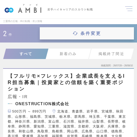
若手ハイキャリアのスカウト転職
三重県の広報・IRの転職・求人情報
2
条件変更
件
すべて
新着のみ
掲載終了間近
掲載期間
26/07/28～26/08/10
【フルリモ×フレックス】企業成長を支えるI
R担当募集｜投資家との信頼を築く重要ポジ
ション
広報・IR
ONESTRUCTION株式会社
500万円 ～ 899万円
北海道、青森県、岩手県、宮城県、秋田
県、山形県、福島県、茨城県、栃木県、群馬県、埼玉県、千葉県、東京
都、神奈川県、新潟県、富山県、石川県、福井県、山梨県、長野県、岐
阜県、静岡県、愛知県、三重県、滋賀県、京都府、大阪府、兵庫県、奈
良県、和歌山県、鳥取県、島根県、岡山県、広島県、山口県、徳島県、
香川県、愛媛県、高知県、福岡県、佐賀県、長崎県、熊本県、大分県、