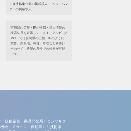
直接募集企業の掲載求人
ヘッドハン
ターの掲載求人
宮崎県の広報・IRの転職・求人情報の
検索結果を表示しています。アンビ（A
MBI）では宮崎県の広報・IRのように、
業界、勤務地、職種、年収などを掛け
合わせてご希望の条件での検索が可能
です。
/
グ・販促企画・商品開発系
コンサルタ
/
（機械・メカトロ・自動車）
技術系