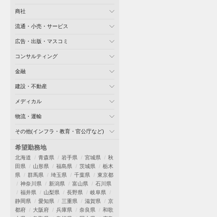
商社
流通・小売・サービス
広告・出版・マスコミ
コンサルティング
金融
建設・不動産
メディカル
物流・運輸
その他(インフラ・教育・官公庁など)
希望勤務地
北海道
青森県
岩手県
宮城県
秋
田県
山形県
福島県
茨城県
栃木
県
群馬県
埼玉県
千葉県
東京都
神奈川県
新潟県
富山県
石川県
福井県
山梨県
長野県
岐阜県
静岡県
愛知県
三重県
滋賀県
京
都府
大阪府
兵庫県
奈良県
和歌