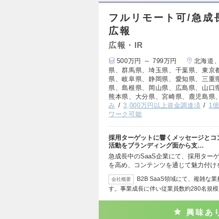
フルリモート可/急成長
広報
広報・IR
500万円 ～ 799万円
北海道
県、群馬県、埼玉県、千葉県、東京
県、岐阜県、静岡県、愛知県、三重
県、島根県、岡山県、広島県、山口
熊本県、大分県、宮崎県、鹿児島県
み
3,000万円以上資金調達済
1
ワーク可能
採用ターゲットに響くメッセージとコ
活動をブランディング面から支…
急成長中のSaaS企業にて、採用ター
を高め、コンテンツを通じて魅力付け
B2B SaaS領域にて、複雑
会社概要
す。事業成長に伴い従業員数約280名規
興味あ