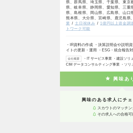
県、群馬県、埼玉県、千葉県、東京
県、岐阜県、静岡県、愛知県、三重
県、島根県、岡山県、広島県、山口
熊本県、大分県、宮崎県、鹿児島県
業
土日祝休み
1億円以上資金調
トワーク可能
・IR資料の作成 ・決算説明会や説明資
イトの更新・運用 ・ESG・統合報告
・IT サービス事業 ・建設ソリ
会社概要
CIM データコンサルティング事業 ・ソリ
興味あ
興味のある求人にチェ
スカウトのマッチン
その求人への合格可