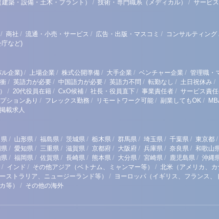
/
/
（建築・設備・土木・プラント）
技術・専門職系（メディカル）
サービス
/
/
/
/
商社
流通・小売・サービス
広告・出版・マスコミ
コンサルティング
庁など)
/
/
/
/
/
ル企業)
上場企業
株式公開準備
大手企業
ベンチャー企業
管理職・
/
/
/
/
/
/
衝
英語力が必要
中国語力が必要
英語力不問
転勤なし
土日祝休み
/
/
/
/
/
）
20代役員在籍
CxO候補
社長・役員直下
事業責任者
サービス責任
/
/
/
/
プションあり
フレックス勤務
リモートワーク可能
副業してもOK
M
掲載求人
/
/
/
/
/
/
/
/
/
田県
山形県
福島県
茨城県
栃木県
群馬県
埼玉県
千葉県
東京都
/
/
/
/
/
/
/
/
岡県
愛知県
三重県
滋賀県
京都府
大阪府
兵庫県
奈良県
和歌山
/
/
/
/
/
/
/
/
知県
福岡県
佐賀県
長崎県
熊本県
大分県
宮崎県
鹿児島県
沖縄
/
/
/
インド
その他アジア（ベトナム、ミャンマー等）
北米（アメリカ、カ
/
ーストラリア、ニュージーランド等）
ヨーロッパ（イギリス、フランス、
/
リカ等）
その他の海外