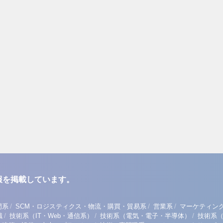
報を掲載しています。
/
/
/
門系
SCM・ロジスティクス・物流・購買・貿易系
営業系
マーケティン
/
/
/
職
技術系（IT・Web・通信系）
技術系（電気・電子・半導体）
技術系