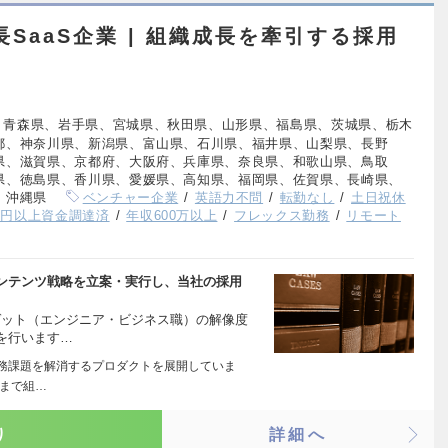
SaaS企業 | 組織成長を牽引する採用
、青森県、岩手県、宮城県、秋田県、山形県、福島県、茨城県、栃木
都、神奈川県、新潟県、富山県、石川県、福井県、山梨県、長野
県、滋賀県、京都府、大阪府、兵庫県、奈良県、和歌山県、鳥取
県、徳島県、香川県、愛媛県、高知県、福岡県、佐賀県、長崎県、
、沖縄県
ベンチャー企業
英語力不問
転勤なし
土日祝休
億円以上資金調達済
年収600万以上
フレックス勤務
リモート
ンテンツ戦略を立案・実行し、当社の採用
ゲット（エンジニア・ビジネス職）の解像度
を行います…
な業務課題を解消するプロダクトを展開していま
模まで組…
り
詳細へ