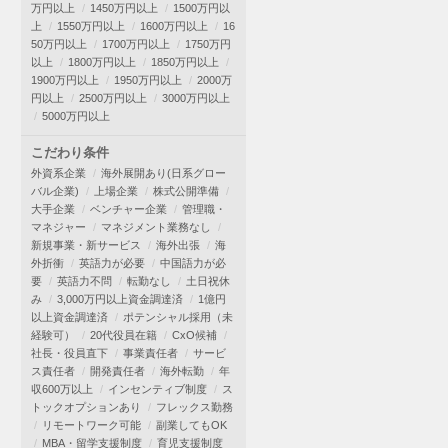
万円以上
1450万円以上
1500万円以
上
1550万円以上
1600万円以上
16
50万円以上
1700万円以上
1750万円
以上
1800万円以上
1850万円以上
1900万円以上
1950万円以上
2000万
円以上
2500万円以上
3000万円以上
5000万円以上
こだわり条件
外資系企業
海外展開あり(日系グロー
バル企業)
上場企業
株式公開準備
大手企業
ベンチャー企業
管理職・
マネジャー
マネジメント業務なし
新規事業・新サービス
海外出張
海
外折衝
英語力が必要
中国語力が必
要
英語力不問
転勤なし
土日祝休
み
3,000万円以上資金調達済
1億円
以上資金調達済
ポテンシャル採用（未
経験可）
20代役員在籍
CxO候補
社長・役員直下
事業責任者
サービ
ス責任者
開発責任者
海外転勤
年
収600万以上
インセンティブ制度
ス
トックオプションあり
フレックス勤務
リモートワーク可能
副業してもOK
MBA・留学支援制度
育児支援制度