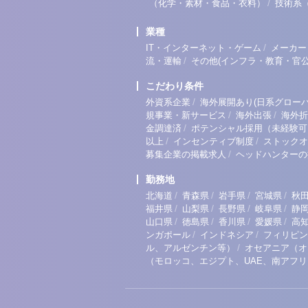
/
（化学・素材・食品・衣料）
技術系
業種
/
IT・インターネット・ゲーム
メーカー
/
流・運輸
その他(インフラ・教育・官公
こだわり条件
/
外資系企業
海外展開あり(日系グローバ
/
/
規事業・新サービス
海外出張
海外折
/
金調達済
ポテンシャル採用（未経験可
/
/
以上
インセンティブ制度
ストックオ
/
募集企業の掲載求人
ヘッドハンターの
勤務地
/
/
/
/
北海道
青森県
岩手県
宮城県
秋
/
/
/
/
福井県
山梨県
長野県
岐阜県
静
/
/
/
/
山口県
徳島県
香川県
愛媛県
高
/
/
ンガポール
インドネシア
フィリピン
/
ル、アルゼンチン等）
オセアニア（オ
（モロッコ、エジプト、UAE、南アフ