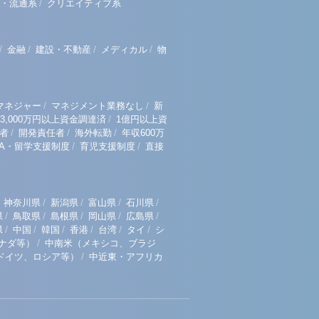
/
・流通系
クリエイティブ系
/
/
/
/
金融
建設・不動産
メディカル
物
/
/
マネジャー
マネジメント業務なし
新
/
3,000万円以上資金調達済
1億円以上資
/
/
/
者
開発責任者
海外転勤
年収600万
/
/
BA・留学支援制度
育児支援制度
直接
/
/
/
/
神奈川県
新潟県
富山県
石川県
/
/
/
/
/
県
鳥取県
島根県
岡山県
広島県
/
/
/
/
/
/
県
中国
韓国
香港
台湾
タイ
シ
/
ナダ等）
中南米（メキシコ、ブラジ
/
ドイツ、ロシア等）
中近東・アフリカ