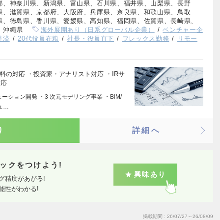
都、神奈川県、新潟県、富山県、石川県、福井県、山梨県、長野
県、滋賀県、京都府、大阪府、兵庫県、奈良県、和歌山県、鳥取
県、徳島県、香川県、愛媛県、高知県、福岡県、佐賀県、長崎県、
、沖縄県
海外展開あり（日系グローバル企業）
ベンチャー企
達済
20代役員在籍
社長・役員直下
フレックス勤務
リモー
料の対応 ・投資家・アナリスト対応 ・IRサ
対応
ューション開発 ・3 次元モデリング事業 ・BIM/
ュ…
り
詳細へ
ックをつけよう!
興味あり
グ精度があがる!
能性がわかる!
掲載期間
26/07/27～26/08/09