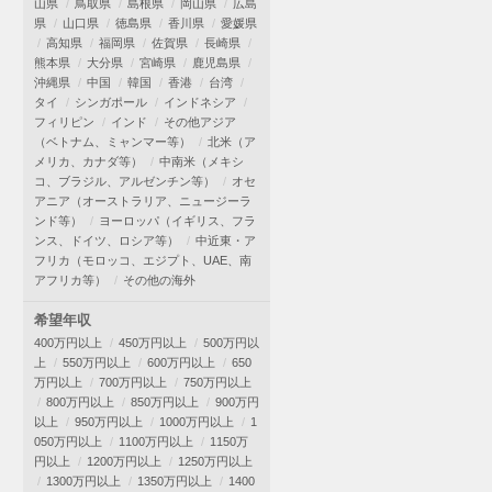
山県
鳥取県
島根県
岡山県
広島
県
山口県
徳島県
香川県
愛媛県
高知県
福岡県
佐賀県
長崎県
熊本県
大分県
宮崎県
鹿児島県
沖縄県
中国
韓国
香港
台湾
タイ
シンガポール
インドネシア
フィリピン
インド
その他アジア
（ベトナム、ミャンマー等）
北米（ア
メリカ、カナダ等）
中南米（メキシ
コ、ブラジル、アルゼンチン等）
オセ
アニア（オーストラリア、ニュージーラ
ンド等）
ヨーロッパ（イギリス、フラ
ンス、ドイツ、ロシア等）
中近東・ア
フリカ（モロッコ、エジプト、UAE、南
アフリカ等）
その他の海外
希望年収
400万円以上
450万円以上
500万円以
上
550万円以上
600万円以上
650
万円以上
700万円以上
750万円以上
800万円以上
850万円以上
900万円
以上
950万円以上
1000万円以上
1
050万円以上
1100万円以上
1150万
円以上
1200万円以上
1250万円以上
1300万円以上
1350万円以上
1400