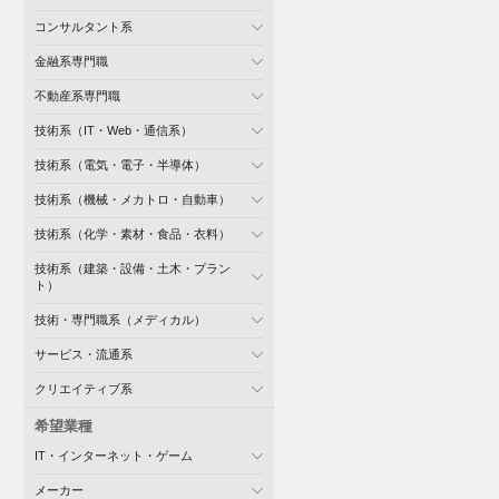
コンサルタント系
金融系専門職
不動産系専門職
技術系（IT・Web・通信系）
技術系（電気・電子・半導体）
技術系（機械・メカトロ・自動車）
技術系（化学・素材・食品・衣料）
技術系（建築・設備・土木・プラン
ト）
技術・専門職系（メディカル）
サービス・流通系
クリエイティブ系
希望業種
IT・インターネット・ゲーム
メーカー