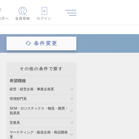
の方へ
会員登録
ログイン
条件変更
その他の条件で探す
希望職種
経営・経営企画・事業企画系
管理部門系
SCM・ロジスティクス・物流・購買・
貿易系
営業系
マーケティング・販促企画・商品開発
系