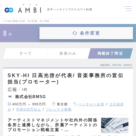
若手ハイキャリアのスカウト転職
その他の業種の広報・IRの転職・求人情報
8
条件変更
件
すべて
新着のみ
掲載終了間近
掲載期間
26/07/28～26/08/10
SKY-HI 日高光啓が代表/ 音楽事務所の宣伝
担当(プロモーター)
広報・IR
株式会社BMSG
400万円 ～ 999万円
東京都
ベンチャー企業
土日祝休
み
年収600万以上
フレックス勤務
アーティストマネジメントや社内外の関係
各所と連携しながら、所属アーティストの
プロモーション戦略立案・…