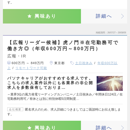
す。
興味あり
詳細へ
掲載期間
26/07/27～26/08/09
【広報リーダー候補】虎ノ門※在宅勤務可で
働き方◎（年収600万円～800万円）
広報・IR
600万円 ～ 849万円
東京都
土日祝休み
年収600万以
上
リモートワーク可能
パソナキャリアがおすすめする求人です。
こちらの求人案件以外にも各業界の非公開
求人を多数保有しておりま…
～業界3位の風力発電リーディングカンパニー／土日祝休み／年間休日124日／在
宅勤務利用可／有休とは別に特別休暇5日間制度…
匿名求人のため、求人詳細につきましてはご面談時にお伝え致しま
会社概要
す。
興味あり
詳細へ