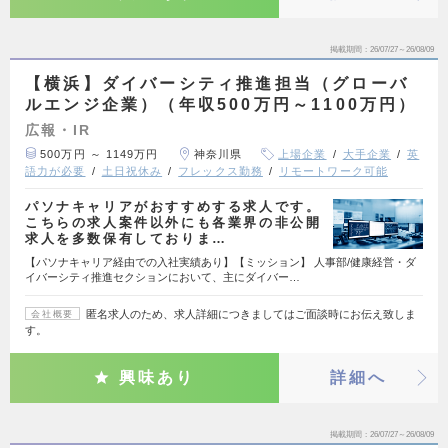
掲載期間
26/07/27～26/08/09
【横浜】ダイバーシティ推進担当（グローバ
ルエンジ企業）（年収500万円～1100万円）
広報・IR
500万円 ～ 1149万円
神奈川県
上場企業
大手企業
英
語力が必要
土日祝休み
フレックス勤務
リモートワーク可能
パソナキャリアがおすすめする求人です。
こちらの求人案件以外にも各業界の非公開
求人を多数保有しておりま…
【パソナキャリア経由での入社実績あり】【ミッション】 人事部/健康経営・ダ
イバーシティ推進セクションにおいて、主にダイバー…
匿名求人のため、求人詳細につきましてはご面談時にお伝え致しま
会社概要
す。
興味あり
詳細へ
掲載期間
26/07/27～26/08/09