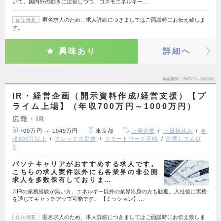
いて、国内外の動きに注視しつつ、コスモエネルギー…
匿名求人のため、求人詳細につきましてはご面談時にお伝え致しま
会社概要
す。
興味あり
詳細へ
掲載期間
26/07/27～26/08/09
IR・経営企画（開示資料作成/経営支援）【プ
ライム上場】（年収700万円～1000万円）
広報・IR
700万円 ～ 1049万円
東京都
上場企業
土日祝休み
年
収600万以上
フレックス勤務
リモートワーク可能
副業してもO
K
パソナキャリアがおすすめする求人です。
こちらの求人案件以外にも各業界の非公開
求人を多数保有しておりま…
※IRの業務経験が無い方、エネルギー以外の業界出身の方も歓迎。入社後に実務
を通じてキャッチアップ可能です。 【ミッション】…
匿名求人のため、求人詳細につきましてはご面談時にお伝え致しま
会社概要