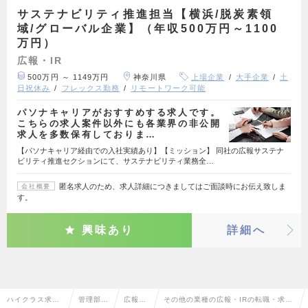
サステナビリティ推進担当【横浜/脱炭素領
域/グローバル企業】（年収500万円～1100
万円）
広報・IR
500万円 ～ 1149万円
神奈川県
上場企業
大手企業
土
日祝休み
フレックス勤務
リモートワーク可能
パソナキャリアがおすすめする求人です。
こちらの求人案件以外にも各業界の非公開
求人を多数保有しておりま…
【パソナキャリア経由での入社実績あり】【ミッション】 同社の広報サステナ
ビリティ推進セクションにて、サステナビリティ業務全…
匿名求人のため、求人詳細につきましてはご面談時にお伝え致しま
会社概要
す。
興味あり
詳細へ
ハイクラス求人
管理部門
広報・I
その他の業種の広報・IRの転職・求人