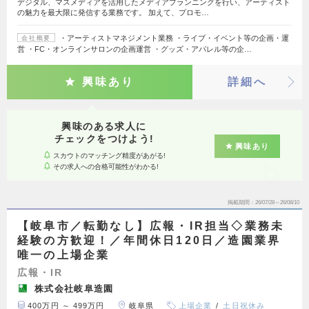
デジタル、マスメディアを活用したメディアプランニングを行い、アーティスト
の魅力を最大限に発信する業務です。 加えて、プロモ…
・アーティストマネジメント業務 ・ライブ・イベント等の企画・運
会社概要
営 ・FC・オンラインサロンの企画運営 ・グッズ・アパレル等の企…
興味あり
詳細へ
興味のある求人に
チェックをつけよう!
興味あり
スカウトのマッチング精度があがる!
その求人への合格可能性がわかる!
掲載期間
26/07/28～26/08/10
【岐阜市／転勤なし】広報・IR担当◇業務未
経験の方歓迎！／年間休日120日／造園業界
唯一の上場企業
広報・IR
株式会社岐阜造園
400万円 ～ 499万円
岐阜県
上場企業
土日祝休み