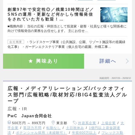
創業97年で安定性◎／残業10時間ほど／
SNSの運用・更新など何かしら情報発信
をされていた方も歓迎！…
■職務内容： 当社の広報・IR担当として投資家・顧客・社員など様々な関係者に
向けて情報発信の業務をお任せします。 主にお任せ…
・ランドスケープ事業（公共施設、公園、リゾート施設等の造園緑
会社概要
化工事） ・ガーデンエクステリア事業（個人住宅の庭園、外構工事…
興味あり
詳細へ
掲載期間
26/07/28～26/08/10
広報・メディアリレーションズ/バックオフィ
ス部門/広報戦略/取材対応/BIG4監査法人グル
ープ
広報・IR
PwC Japan合同会社
500万円 ～ 899万円
東京都
外資系企業
上場企業
大
手企業
英語力不問
転勤なし
土日祝休み
1億円以上資金調達
済
ポテンシャル採用（未経験可）
年収600万以上
フレックス勤