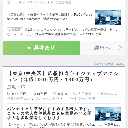
務
リモートワーク可能
育児支援制度
（広報戦略） ・自身が担当する業務に関連し、PwCのPurpo
seやValues & behaviors、戦略やマネジメン…
卓越したプロフェッショナルサービスとしての監査を提供すること
会社概要
をミッションとし、世界最大級の会計事務所である自社の手法と実…
興味あり
詳細へ
掲載期間
26/07/27～26/08/09
【東京/中央区】広報担当◇ポジティブアクシ
ョン（年収1000万円～1300万円）
広報・IR
1000万円 ～ 1349万円
東京都
大手企業
土日祝休み
年収600万以上
フレックス勤務
リモートワーク可能
パソナキャリアがおすすめする求人です。
こちらの求人案件以外にも各業界の非公開
求人を多数保有しておりま…
【パソナキャリア経由での入社実績あり】現在躍動感のあるエネルギー業界にお