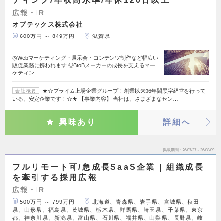
ティング/年収高水準/年休120日以上
広報・IR
オプテックス株式会社
600万円 ～ 849万円
滋賀県
◎Webマーケティング・展示会・コンテンツ制作など幅広い
販促業務に携われます ◎BtoBメーカーの成長を支えるマー
ケティン…
★☆プライム上場企業グループ！創業以来36年間黒字経営を行って
会社概要
いる、安定企業です！☆★ 【事業内容】 当社は、さまざまなセン…
興味あり
詳細へ
掲載期間
26/07/27～26/08/09
フルリモート可/急成長SaaS企業 | 組織成長
を牽引する採用広報
広報・IR
500万円 ～ 799万円
北海道、青森県、岩手県、宮城県、秋田
県、山形県、福島県、茨城県、栃木県、群馬県、埼玉県、千葉県、東京
都、神奈川県、新潟県、富山県、石川県、福井県、山梨県、長野県、岐