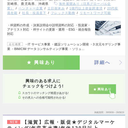
宮崎県、鹿児島県、沖縄県
海外展開あり（日系グローバル企
業）
ベンチャー企業
土日祝休み
1億円以上資金調達済
20代役
員在籍
社長・役員直下
フレックス勤務
リモートワーク可能
・IR資料の作成 ・決算説明会や説明資料の対応 ・投資家・
アナリスト対応 ・IRサイトの更新・運用 ・ESG・統合報告
対応
・IT サービス事業 ・建設ソリューション開発 ・3 次元モデリング事
会社概要
業 ・BIM/CIM データコンサルティング事業 ・ソリュ…
興味あり
詳細へ
興味のある求人に
チェックをつけよう!
興味あり
スカウトのマッチング精度があがる!
その求人への合格可能性がわかる!
掲載期間
26/08/06～26/08/19
【滋賀】広報・販促★デジタルマーケ
NEW