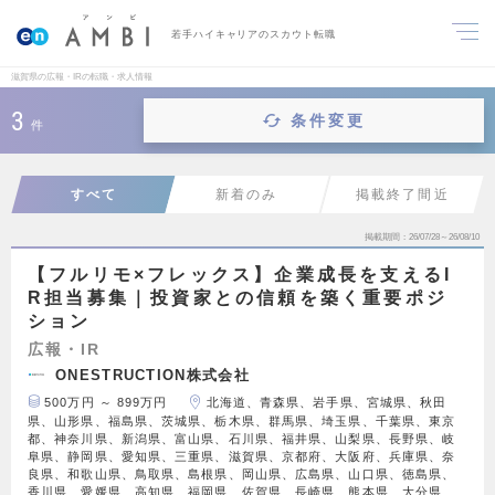
若手ハイキャリアのスカウト転職
滋賀県の広報・IRの転職・求人情報
3
条件変更
件
すべて
新着のみ
掲載終了間近
掲載期間
26/07/28～26/08/10
【フルリモ×フレックス】企業成長を支えるI
R担当募集｜投資家との信頼を築く重要ポジ
ション
広報・IR
ONESTRUCTION株式会社
500万円 ～ 899万円
北海道、青森県、岩手県、宮城県、秋田
県、山形県、福島県、茨城県、栃木県、群馬県、埼玉県、千葉県、東京
都、神奈川県、新潟県、富山県、石川県、福井県、山梨県、長野県、岐
阜県、静岡県、愛知県、三重県、滋賀県、京都府、大阪府、兵庫県、奈
良県、和歌山県、鳥取県、島根県、岡山県、広島県、山口県、徳島県、
香川県、愛媛県、高知県、福岡県、佐賀県、長崎県、熊本県、大分県、