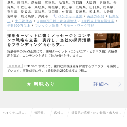
阜県、静岡県、愛知県、三重県、滋賀県、京都府、大阪府、兵庫県、奈
良県、和歌山県、鳥取県、島根県、岡山県、広島県、山口県、徳島県、
香川県、愛媛県、高知県、福岡県、佐賀県、長崎県、熊本県、大分県、
宮崎県、鹿児島県、沖縄県
ベンチャー企業
英語力不問
転勤な
し
土日祝休み
3,000万円以上資金調達済
1億円以上資金調達済
年収600万以上
フレックス勤務
リモートワーク可能
採用ターゲットに響くメッセージとコンテ
ンツ戦略を立案・実行し、当社の採用活動
をブランディング面から支…
急成長中のSaaS企業にて、採用ターゲット（エンジニア・ビジネス職）の解像
度を高め、コンテンツを通じて魅力付けを行います…
B2B SaaS領域にて、複雑な業務課題を解消するプロダクトを展開し
会社概要
ています。事業成長に伴い従業員数約280名規模まで組…
興味あり
詳細へ
ハイクラス求人T
管理部門
広報・I
滋賀県の広報・IRの転職・求人情報
OP
系
R
一覧