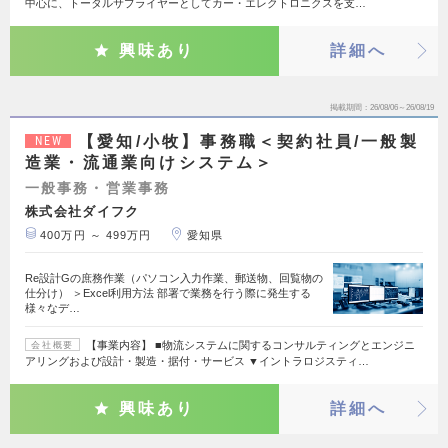
中心に、トータルサプライヤーとしてカー・エレクトロニクスを支…
興味あり
詳細へ
掲載期間
26/08/06～26/08/19
【愛知/小牧】事務職＜契約社員/一般製
NEW
造業・流通業向けシステム＞
一般事務・営業事務
株式会社ダイフク
400万円 ～ 499万円
愛知県
Re設計Gの庶務作業（パソコン入力作業、郵送物、回覧物の
仕分け） ＞Excel利用方法 部署で業務を行う際に発生する
様々なデ…
【事業内容】 ■物流システムに関するコンサルティングとエンジニ
会社概要
アリングおよび設計・製造・据付・サービス ▼イントラロジスティ…
興味あり
詳細へ