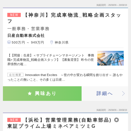
掲載期間
26/08/06～26/08/19
【神奈川】完成車物流_戦略企画スタッ
NEW
フ
一般事務・営業事務
日産自動車株式会社
500万円 ～ 949万円
神奈川県
【【間接：生産】＜サプライチェーンマネージメント 事務
職> 完成車物流_戦略企画スタッフ】 【募集背景】 昨今の世
界情勢の複…
Innovation that Excites ～世の中が変わる瞬間を創り出す～ 誰もや
会社概要
ったことの無いこと、その多くは日産…
興味あり
詳細へ
掲載期間
26/08/06～26/08/19
【浜松】営業管理業務(自動車部品) ◎
NEW
東証プライム上場ミネベアミツミG