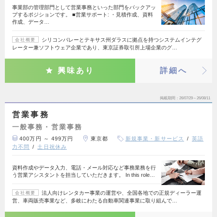
事業部の管理部門として営業事務といった部門をバックアッ
プするポジションです。 ■営業サポート: ・見積作成、資料
作成、データ…
シリコンバレーとテキサス州ダラスに拠点を持つシステムインテグ
会社概要
レーター兼ソフトウェア企業であり、東京証券取引所上場企業のグ…
興味あり
詳細へ
掲載期間
26/07/29～26/08/11
営業事務
一般事務・営業事務
400万円 ～ 499万円
東京都
新規事業・新サービス
英語
力不問
土日祝休み
資料作成やデータ入力、電話・メール対応など事務業務を行
う営業アシスタントを担当していただきます。 In this role…
法人向けレンタカー事業の運営や、全国各地での正規ディーラー運
会社概要
営、車両販売事業など、多岐にわたる自動車関連事業に取り組んで…