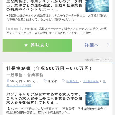
主な業務は、専用システムからのデータ抽
出、案件ごとの進捗確認、自動車登録業務
の補助やイベントサポート…
■各案件の進捗チェック 受注管理システムからデータを抽出し、お客様が契約し
た車種の生産が始まっているかなど、契約いただいた…
この企業は、高級スポーツカーの販売とメンテナンスに特化した専
会社概要
門ディーラーとして、多くの愛好者に支持されています。主に高性…
興味あり
詳細へ
掲載期間
26/07/31～26/08/13
社長室秘書（年収500万円～670万円）
一般事務・営業事務
500万円 ～ 699万円
東京都
転勤なし
土日祝休み
リ
モートワーク可能
パソナキャリアがおすすめする求人です。
こちらの求人案件以外にも各業界の非公開
求人を多数保有しておりま…
【パソナキャリア経由での入社実績あり】【募集背景】 同社は創業から20年で
売上1180億円を突破し、ECサイト売上高ランキ…