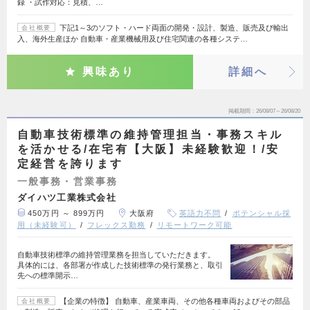
録 ・試作対応：見積、…
下記1～3のソフト・ハード両面の開発・設計、製造、販売及び輸出
会社概要
入、海外生産ほか 自動車・産業機械用及び住宅関連の各種システ…
興味あり
詳細へ
掲載期間
26/08/07～26/08/20
自動車技術標準の維持管理担当・事務スキル
を活かせる/在宅有【大阪】未経験歓迎！/安
定経営を誇ります
一般事務・営業事務
ダイハツ工業株式会社
450万円 ～ 899万円
大阪府
英語力不問
ポテンシャル採
用（未経験可）
フレックス勤務
リモートワーク可能
自動車技術標準の維持管理業務を担当していただきます。
具体的には、各部署が作成した技術標準の発行業務と、取引
先への標準開示…
【企業の特徴】 自動車、産業車両、その他各種車両およびその部品
会社概要