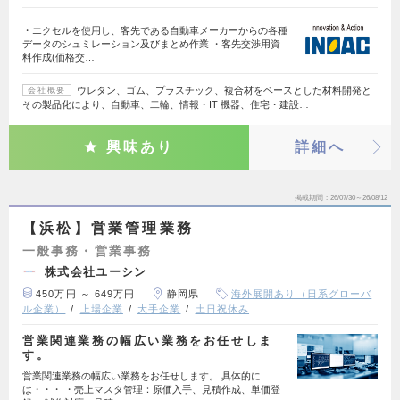
・エクセルを使用し、客先である自動車メーカーからの各種
データのシュミレーション及びまとめ作業 ・客先交渉用資
料作成(価格交…
ウレタン、ゴム、プラスチック、複合材をベースとした材料開発と
会社概要
その製品化により、自動車、二輪、情報・IT 機器、住宅・建設…
興味あり
詳細へ
掲載期間
26/07/30～26/08/12
【浜松】営業管理業務
一般事務・営業事務
株式会社ユーシン
450万円 ～ 649万円
静岡県
海外展開あり（日系グローバ
ル企業）
上場企業
大手企業
土日祝休み
営業関連業務の幅広い業務をお任せしま
す。
営業関連業務の幅広い業務をお任せします。 具体的に
は・・・ ・売上マスタ管理：原価入手、見積作成、単価登