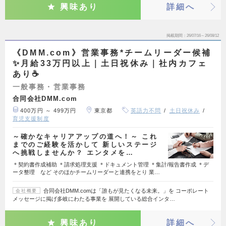
興味あり
詳細へ
掲載期間
26/07/16～26/08/12
《DMM.com》営業事務*チームリーダー候補
✨月給33万円以上｜土日祝休み｜社内カフェ
あり☕
一般事務・営業事務
合同会社DMM.com
400万円 ～ 499万円
東京都
英語力不問
土日祝休み
育児支援制度
～確かなキャリアアップの道へ！～ これ
までのご経験を活かして 新しいステージ
へ挑戦しませんか？ エンタメを…
＊契約書作成補助 ＊請求処理支援 ＊ドキュメント管理 ＊集計/報告書作成 ＊デ
ータ整理 など そのほかチームリーダーと連携をとり 業…
合同会社DMM.comは「誰もが見たくなる未来。」を コーポレート
会社概要
メッセージに掲げ多岐にわたる事業を 展開している総合インタ…
興味あり
詳細へ