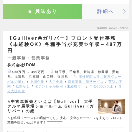
興味あり
詳細へ
掲載期間
26/07/31～26/08/13
【Gulliver🚘ガリバー】フロント受付事務
《未経験OK》各種手当が充実✨年収～487万
円
一般事務・営業事務
株式会社IDOM
400万円 ～ 499万円
埼玉県、千葉県、新潟県、静岡県、愛知
県、滋賀県、兵庫県、山口県、香川県
海外展開あり（日系グロー
バル企業）
上場企業
大手企業
新規事業・新サービス
英語力不
問
転勤なし
ポテンシャル採用（未経験可）
年収600万以上
育
児支援制度
⭐中古車販売といえば【Gulliver】 大手
クルマ展示場ショールーム Gulliver（ガ
リバー）の総…
＼お客様ファーストの店舗づくり／ 安心・安全なカーライフを支える フロント
業務を担当いただきます！ """""""""""""…