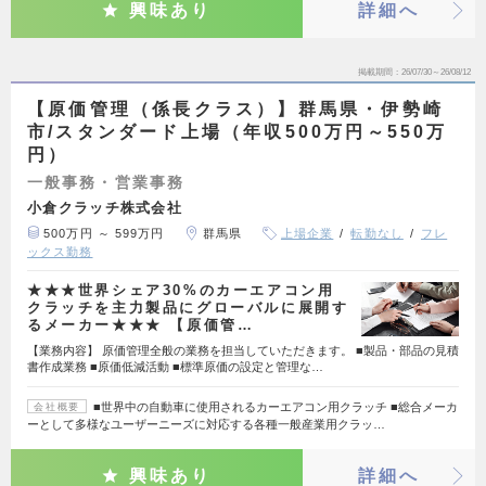
興味あり
詳細へ
掲載期間
26/07/30～26/08/12
【原価管理（係長クラス）】群馬県・伊勢崎
市/スタンダード上場（年収500万円～550万
円）
一般事務・営業事務
小倉クラッチ株式会社
500万円 ～ 599万円
群馬県
上場企業
転勤なし
フレ
ックス勤務
★★★世界シェア30%のカーエアコン用
クラッチを主力製品にグローバルに展開す
るメーカー★★★ 【原価管…
【業務内容】 原価管理全般の業務を担当していただきます。 ■製品・部品の見積
書作成業務 ■原価低減活動 ■標準原価の設定と管理な…
■世界中の自動車に使用されるカーエアコン用クラッチ ■総合メーカ
会社概要
ーとして多様なユーザーニーズに対応する各種一般産業用クラッ…
興味あり
詳細へ