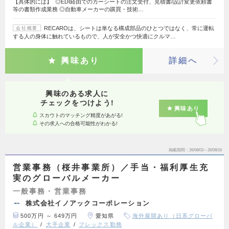
【具体的には】 ◎EDI経由でのカーシートの注文受付、見積書/設計変更依頼書
等の書類作成業務 ◎自動車メーカーの購買・技術…
RECAROは、シートは単なる構成部品のひとつではなく、常に運転
会社概要
する人の身体に触れているもので、人が安全かつ快適にクルマ…
興味あり
詳細へ
興味のある求人に
チェックをつけよう!
興味あり
スカウトのマッチング精度があがる!
その求人への合格可能性がわかる!
掲載期間
26/08/03～26/08/16
営業事務（桜井事業所）／手当・福利厚生充
実のグローバルメーカー
一般事務・営業事務
株式会社イノアックコーポレーション
500万円 ～ 649万円
愛知県
海外展開あり（日系グローバ
ル企業）
大手企業
フレックス勤務