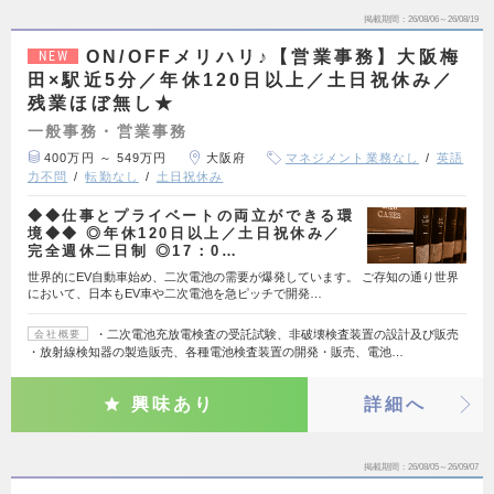
掲載期間
26/08/06～26/08/19
ON/OFFメリハリ♪【営業事務】大阪梅
NEW
田×駅近5分／年休120日以上／土日祝休み／
残業ほぼ無し★
一般事務・営業事務
400万円 ～ 549万円
大阪府
マネジメント業務なし
英語
力不問
転勤なし
土日祝休み
◆◆仕事とプライベートの両立ができる環
境◆◆ ◎年休120日以上／土日祝休み／
完全週休二日制 ◎17：0…
世界的にEV自動車始め、二次電池の需要が爆発しています。 ご存知の通り世界
において、日本もEV車や二次電池を急ピッチで開発…
・二次電池充放電検査の受託試験、非破壊検査装置の設計及び販売
会社概要
・放射線検知器の製造販売、各種電池検査装置の開発・販売、電池…
興味あり
詳細へ
掲載期間
26/08/05～26/09/07