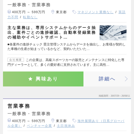
一般事務・営業事務
400万円 ～ 599万円
東京都
マネジメント業務なし
英語
力不問
転勤なし
主な業務は、専用システムからのデータ抽
出、案件ごとの進捗確認、自動車登録業務
の補助やイベントサポート…
■各案件の進捗チェック 受注管理システムからデータを抽出し、お客様が契約し
た車種の生産が始まっているかなど、契約いただいた…
この企業は、高級スポーツカーの販売とメンテナンスに特化した専
会社概要
門ディーラーとして、多くの愛好者に支持されています。主に高性…
興味あり
詳細へ
掲載期間
26/07/29～26/08/11
営業事務
一般事務・営業事務
400万円 ～ 599万円
東京都
海外展開あり（日系グローバ
ル企業）
ベンチャー企業
土日祝休み