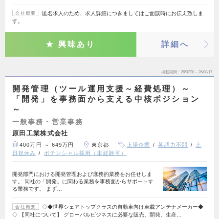
匿名求人のため、求人詳細につきましてはご面談時にお伝え致しま
会社概要
す。
興味あり
詳細へ
掲載期間
26/07/31～26/08/17
開発管理（ツール運用支援～経費処理）～
「開発」を事務面から支える中核ポジション
～
一般事務・営業事務
原田工業株式会社
400万円 ～ 649万円
東京都
上場企業
英語力不問
土
日祝休み
ポテンシャル採用（未経験可）
開発部門における開発管理および庶務的業務をお任せしま
す。 同社の「開発」に関わる業務を事務面からサポートす
る業務です。 まず…
◇◆世界シェアトップクラスの自動車向け車載アンテナメーカー◆
会社概要
◇ 【同社について】 グローバルビジネスに必要な販売、開発、生産…