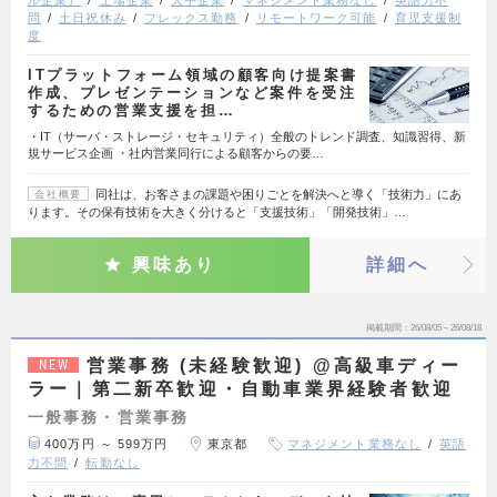
ル企業）
上場企業
大手企業
マネジメント業務なし
英語力不
問
土日祝休み
フレックス勤務
リモートワーク可能
育児支援制
度
ITプラットフォーム領域の顧客向け提案書
作成、プレゼンテーションなど案件を受注
するための営業支援を担…
・IT（サーバ・ストレージ・セキュリティ）全般のトレンド調査、知識習得、新
規サービス企画 ・社内営業同行による顧客からの要…
同社は、お客さまの課題や困りごとを解決へと導く「技術力」にあ
会社概要
ります。その保有技術を大きく分けると「支援技術」「開発技術」…
興味あり
詳細へ
掲載期間
26/08/05～26/08/18
営業事務 (未経験歓迎) @高級車ディー
NEW
ラー｜第二新卒歓迎・自動車業界経験者歓迎
一般事務・営業事務
400万円 ～ 599万円
東京都
マネジメント業務なし
英語
力不問
転勤なし