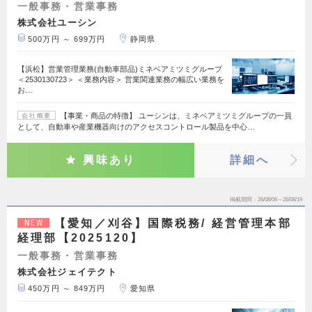
一般事務・営業事務
株式会社ユーシン
500万円 ～ 699万円
静岡県
【浜松】営業管理業務(自動車部品)ミネベアミツミグループ
＜2530130723＞ ＜業務内容＞ 営業関連業務の幅広い業務を
お…
【事業・商品の特徴】 ユーシンは、ミネベアミツミグループの一員
会社概要
として、自動車や産業機器向けのアクセスコントロール製品を中心…
興味あり
詳細へ
掲載期間
26/08/06～26/08/19
【愛知／刈谷】国際税務/ 経営管理本部
NEW
経理部【2025120】
一般事務・営業事務
株式会社ジェイテクト
450万円 ～ 849万円
愛知県