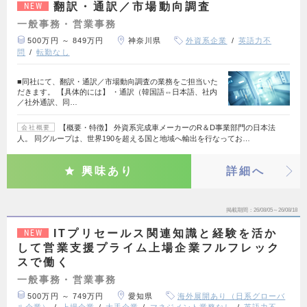
翻訳・通訳／市場動向調査
NEW
一般事務・営業事務
500万円 ～ 849万円
神奈川県
外資系企業
英語力不
問
転勤なし
■同社にて、翻訳・通訳／市場動向調査の業務をご担当いた
だきます。 【具体的には】 ・通訳（韓国語⇔日本語、社内
／社外通訳、同…
【概要・特徴】 外資系完成車メーカーのR＆D事業部門の日本法
会社概要
人。 同グループは、世界190を超える国と地域へ輸出を行なってお…
興味あり
詳細へ
掲載期間
26/08/05～26/08/18
ITプリセールス関連知識と経験を活か
NEW
して営業支援プライム上場企業フルフレック
スで働く
一般事務・営業事務
500万円 ～ 749万円
愛知県
海外展開あり（日系グローバ