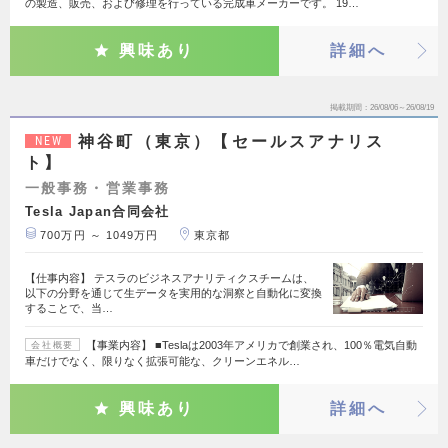
の製造、販売、および修理を行っている完成車メーカーです。 19…
興味あり
詳細へ
掲載期間
26/08/06～26/08/19
神谷町（東京）【セールスアナリス
NEW
ト】
一般事務・営業事務
Tesla Japan合同会社
700万円 ～ 1049万円
東京都
【仕事内容】 テスラのビジネスアナリティクスチームは、
以下の分野を通じて生データを実用的な洞察と自動化に変換
することで、当…
【事業内容】 ■Teslaは2003年アメリカで創業され、100％電気自動
会社概要
車だけでなく、限りなく拡張可能な、クリーンエネル…
興味あり
詳細へ