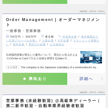
掲載期間
26/07/29～26/08/11
Order Management | オーダーマネジメン
ト
一般事務・営業事務
700万円 ～ 999万円
東京都
外資系企業
海外展開あり
（日系グローバル企業）
上場企業
大手企業
マネジメント業務な
し
海外折衝
英語力が必要
土日祝休み
日本国内営業が受注した案件について、受注から売上計上ま
でのOrder to Cashプロセス全体を管理するSales O…
The company is the Japanese subsidiary of a semiconductor eq…
会社概要
興味あり
詳細へ
掲載期間
26/07/29～26/08/11
営業事務 (未経験歓迎) @高級車ディーラー｜
第二新卒歓迎・自動車業界経験者歓迎