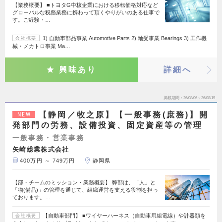
【業務概要】 ■トヨタG中核企業における移転価格対応など
グローバルな税務業務に携わって頂くやりがいのある仕事で
す。ご経験・…
1) 自動車部品事業 Automotive Parts 2) 軸受事業 Bearings 3) 工作機
会社概要
械・メカトロ事業 Ma…
興味あり
詳細へ
掲載期間
26/08/06～26/08/19
【静岡／牧之原】【一般事務(庶務)】開
NEW
発部門の労務、設備投資、固定資産等の管理
一般事務・営業事務
矢崎総業株式会社
400万円 ～ 749万円
静岡県
【部・チームのミッション・業務概要】 弊部は、「人」と
「物(備品)」の管理を通じて、組織運営を支える役割を担っ
ております。…
【自動車部門】 ■ワイヤーハーネス（自動車用組電線）や計器類を
会社概要