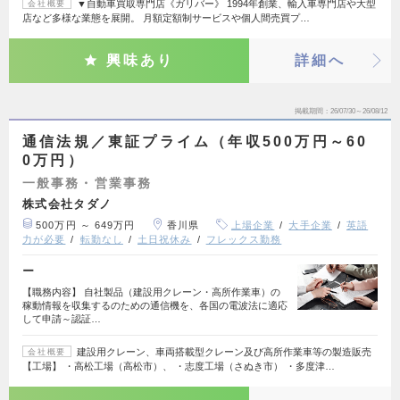
▼自動車買取専門店《ガリバー》 1994年創業、輸入車専門店や大型
会社概要
店など多様な業態を展開。 月額定額制サービスや個人間売買プ…
興味あり
詳細へ
掲載期間
26/07/30～26/08/12
通信法規／東証プライム（年収500万円～60
0万円）
一般事務・営業事務
株式会社タダノ
500万円 ～ 649万円
香川県
上場企業
大手企業
英語
力が必要
転勤なし
土日祝休み
フレックス勤務
ー
【職務内容】 自社製品（建設用クレーン・高所作業車）の
稼動情報を収集するのための通信機を、各国の電波法に適応
して申請～認証…
建設用クレーン、車両搭載型クレーン及び高所作業車等の製造販売
会社概要
【工場】 ・高松工場（高松市）、 ・志度工場（さぬき市） ・多度津…