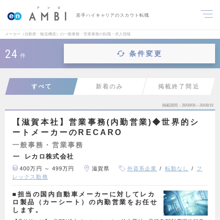
若手ハイキャリアのスカウト転職
メーカー（自動車・輸送機器）の一般事務・営業事務の転職・求人情報
24
条件変更
件
すべて
新着のみ
掲載終了間近
掲載期間
26/08/06～26/08/19
【滋賀本社】営業事務(内勤営業)◆世界的シ
ートメーカーのRECARO
一般事務・営業事務
レカロ株式会社
400万円 ～ 499万円
滋賀県
外資系企業
転勤なし
フ
レックス勤務
■担当の国内自動車メーカーに対してレカ
ロ製品（カーシート）の内勤営業をお任せ
します。