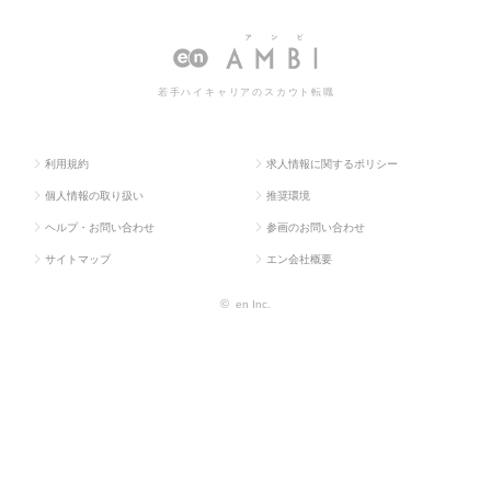
人TOP
門系
業事務
職・求人情報一覧
若手ハイキャリアのスカウト転職
利用規約
求人情報に関するポリシー
個人情報の取り扱い
推奨環境
ヘルプ・お問い合わせ
参画のお問い合わせ
サイトマップ
エン会社概要
©
en Inc.