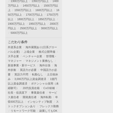
1300万円以上
1350万円以上
1400
万円以上
1450万円以上
1500万円以
上
1550万円以上
1600万円以上
16
50万円以上
1700万円以上
1750万円
以上
1800万円以上
1850万円以上
1900万円以上
1950万円以上
2000万
円以上
2500万円以上
3000万円以上
5000万円以上
こだわり条件
外資系企業
海外展開あり(日系グロー
バル企業)
上場企業
株式公開準備
大手企業
ベンチャー企業
管理職・
マネジャー
マネジメント業務なし
新規事業・新サービス
海外出張
海
外折衝
英語力が必要
中国語力が必
要
英語力不問
転勤なし
土日祝休
み
3,000万円以上資金調達済
1億円
以上資金調達済
ポテンシャル採用（未
経験可）
20代役員在籍
CxO候補
社長・役員直下
事業責任者
サービ
ス責任者
開発責任者
海外転勤
年
収600万以上
インセンティブ制度
ス
トックオプションあり
フレックス勤務
リモートワーク可能
副業してもOK