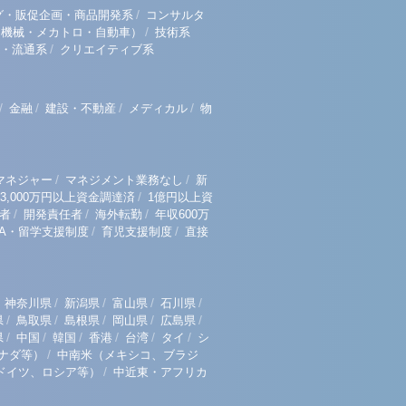
/
グ・販促企画・商品開発系
コンサルタ
/
（機械・メカトロ・自動車）
技術系
/
・流通系
クリエイティブ系
/
/
/
/
金融
建設・不動産
メディカル
物
/
/
マネジャー
マネジメント業務なし
新
/
3,000万円以上資金調達済
1億円以上資
/
/
/
者
開発責任者
海外転勤
年収600万
/
/
BA・留学支援制度
育児支援制度
直接
/
/
/
/
神奈川県
新潟県
富山県
石川県
/
/
/
/
/
県
鳥取県
島根県
岡山県
広島県
/
/
/
/
/
/
県
中国
韓国
香港
台湾
タイ
シ
/
ナダ等）
中南米（メキシコ、ブラジ
/
ドイツ、ロシア等）
中近東・アフリカ