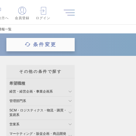
の方へ
会員登録
ログイン
情報一覧
条件変更
その他の条件で探す
希望職種
経営・経営企画・事業企画系
管理部門系
SCM・ロジスティクス・物流・購買・
貿易系
営業系
マーケティング・販促企画・商品開発