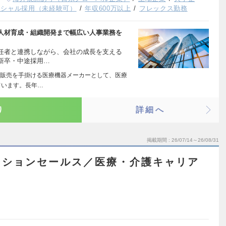
ンシャル採用（未経験可）
年収600万以上
フレックス勤務
人材育成・組織開発まで幅広い人事業務を
任者と連携しながら、会社の成長を支える
新卒・中途採用…
販売を手掛ける医療機器メーカーとして、医療
ています。長年…
り
詳細へ
掲載期間
26/07/14～26/08/31
ーションセールス／医療・介護キャリア