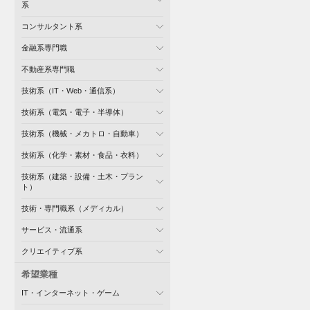
系
コンサルタント系
金融系専門職
不動産系専門職
技術系（IT・Web・通信系）
技術系（電気・電子・半導体）
技術系（機械・メカトロ・自動車）
技術系（化学・素材・食品・衣料）
技術系（建築・設備・土木・プラン
ト）
技術・専門職系（メディカル）
サービス・流通系
クリエイティブ系
希望業種
IT・インターネット・ゲーム