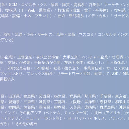
/
/
/
門系
SCM・ロジスティクス・物流・購買・貿易系
営業系
マーケティン
/
/
/
職
技術系（IT・Web・通信系）
技術系（電気・電子・半導体）
技術系
/
/
（建築・設備・土木・プラント）
技術・専門職系（メディカル）
サービス
/
/
/
/
商社
流通・小売・サービス
広告・出版・マスコミ
コンサルティング
庁など)
/
/
/
/
/
ル企業)
上場企業
株式公開準備
大手企業
ベンチャー企業
管理職・
/
/
/
/
/
/
衝
英語力が必要
中国語力が必要
英語力不問
転勤なし
土日祝休み
/
/
/
/
/
）
20代役員在籍
CxO候補
社長・役員直下
事業責任者
サービス責任
/
/
/
/
プションあり
フレックス勤務
リモートワーク可能
副業してもOK
M
掲載求人
/
/
/
/
/
/
/
/
/
田県
山形県
福島県
茨城県
栃木県
群馬県
埼玉県
千葉県
東京都
/
/
/
/
/
/
/
/
岡県
愛知県
三重県
滋賀県
京都府
大阪府
兵庫県
奈良県
和歌山
/
/
/
/
/
/
/
/
知県
福岡県
佐賀県
長崎県
熊本県
大分県
宮崎県
鹿児島県
沖縄
/
/
/
インド
その他アジア（ベトナム、ミャンマー等）
北米（アメリカ、カ
/
ーストラリア、ニュージーランド等）
ヨーロッパ（イギリス、フランス、
/
リカ等）
その他の海外