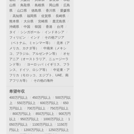
山県
鳥取県
島根県
岡山県
広島
県
山口県
徳島県
香川県
愛媛県
高知県
福岡県
佐賀県
長崎県
熊本県
大分県
宮崎県
鹿児島県
沖縄県
中国
韓国
香港
台湾
タイ
シンガポール
インドネシア
フィリピン
インド
その他アジア
（ベトナム、ミャンマー等）
北米（ア
メリカ、カナダ等）
中南米（メキシ
コ、ブラジル、アルゼンチン等）
オセ
アニア（オーストラリア、ニュージーラ
ンド等）
ヨーロッパ（イギリス、フラ
ンス、ドイツ、ロシア等）
中近東・ア
フリカ（モロッコ、エジプト、UAE、南
アフリカ等）
その他の海外
希望年収
400万円以上
450万円以上
500万円以
上
550万円以上
600万円以上
650
万円以上
700万円以上
750万円以上
800万円以上
850万円以上
900万円
以上
950万円以上
1000万円以上
1
050万円以上
1100万円以上
1150万
円以上
1200万円以上
1250万円以上