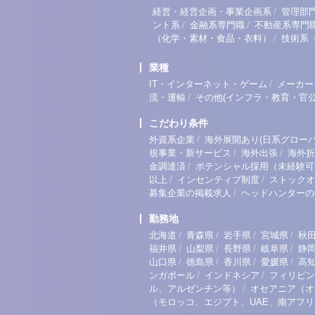
/
経営・経営企画・事業企画系
管理部
/
/
ント系
金融系専門職
不動産系専門
/
（化学・素材・食品・衣料）
技術系
業種
/
IT・インターネット・ゲーム
メーカー
/
流・運輸
その他(インフラ・教育・官公
こだわり条件
/
外資系企業
海外展開あり(日系グローバ
/
/
規事業・新サービス
海外出張
海外折
/
金調達済
ポテンシャル採用（未経験可
/
/
以上
インセンティブ制度
ストックオ
/
募集企業の掲載求人
ヘッドハンターの
勤務地
/
/
/
/
北海道
青森県
岩手県
宮城県
秋
/
/
/
/
福井県
山梨県
長野県
岐阜県
静
/
/
/
/
山口県
徳島県
香川県
愛媛県
高
/
/
ンガポール
インドネシア
フィリピン
/
ル、アルゼンチン等）
オセアニア（オ
（モロッコ、エジプト、UAE、南アフ